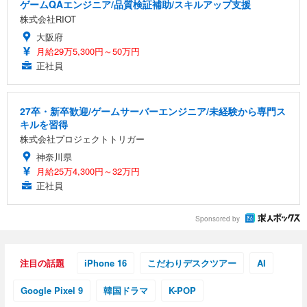
アイリスオーヤマ ペットシーツ 超厚型 お徳用 レギ
ゲームQAエンジニア/品質検証補助/スキルアップ支援
ッシュ 通気性 ランバーサポート付き 腰サポート ガ
HOOTER Gaming Monitor 24” Essential ゲーミン
ュラー 200枚入【Amazon.co.jp限定】
株式会社RIOT
ス圧無段階昇降 360度回転 キャスター付き コンパク
グモニター QD 24.5インチ 1ms FHD 量子ドット 残
ト 幅52×奥行58.5×高さ84～96cm テレワーク 在宅
像低減 (3年保証 | 輝点保証 | 日本メーカー)
￥3,731
大阪府
￥4,139
￥34,980
勤務 ブラック
月給29万5,300円～50万円
正社員
27卒・新卒歓迎/ゲームサーバーエンジニア/未経験から専門ス
キルを習得
株式会社プロジェクトトリガー
神奈川県
月給25万4,300円～32万円
正社員
Sponsored by
注目の話題
iPhone 16
こだわりデスクツアー
AI
Google Pixel 9
韓国ドラマ
K-POP