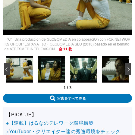
（C）Una produccion de GLOBOMEDIA en colaboraciOn con FOX NETWOR
KS GROUP ESPANA （C）GLOBOMEDIA SLU (2018) basado en el formato
de ATRESMEDIA TELEVISION
全 11 枚
‹
1
/
3
写真をすべて見る
【PICK UP】
※【連載】はるなのテレワーク環境構築
※YouTuber・クリエイター達の秀逸環境をチェック