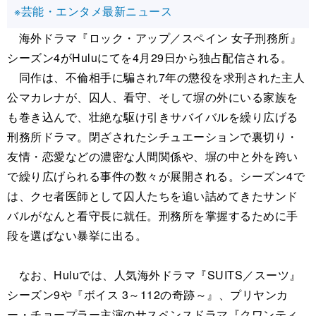
※芸能・エンタメ最新ニュース
海外ドラマ『ロック・アップ／スペイン 女子刑務所』
シーズン4がHuluにてを4月29日から独占配信される。
同作は、不倫相手に騙され7年の懲役を求刑された主人
公マカレナが、囚人、看守、そして塀の外にいる家族を
も巻き込んで、壮絶な駆け引きサバイバルを繰り広げる
刑務所ドラマ。閉ざされたシチュエーションで裏切り・
友情・恋愛などの濃密な人間関係や、塀の中と外を跨い
で繰り広げられる事件の数々が展開される。シーズン4で
は、クセ者医師として囚人たちを追い詰めてきたサンド
バルがなんと看守長に就任。刑務所を掌握するために手
段を選ばない暴挙に出る。
なお、Huluでは、人気海外ドラマ『SUITS／スーツ』
シーズン9や『ボイス 3～112の奇跡～』、プリヤンカ
ー・チョープラー主演のサスペンスドラマ『クワンティ