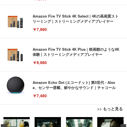
Amazon Fire TV Stick 4K Select | 4Kの高画質スト
リーミング | ストリーミングメディアプレイヤー
￥7,980
Amazon Fire TV Stick 4K Plus | 映画館のような4K
体験 | ストリーミングメディアプレイヤー
￥9,980
Amazon Echo Dot (エコードット) 第5世代 - Alex
a、センサー搭載、鮮やかなサウンド｜チャコール
￥7,480
>> もっと見る
[EdoErgo] オフィスチェア 椅子 テレワーク 疲れな
EIZO ビジネス向けプレミアムモニター | FlexScan
Amazonベーシック ペットシーツ 薄型 レギュラー 1
い 跳ね上げ式アームレスト コンパクト 約105度ロッ
EV3240X-WT | 31.5型4K UHD・USB Type-C・ホワ