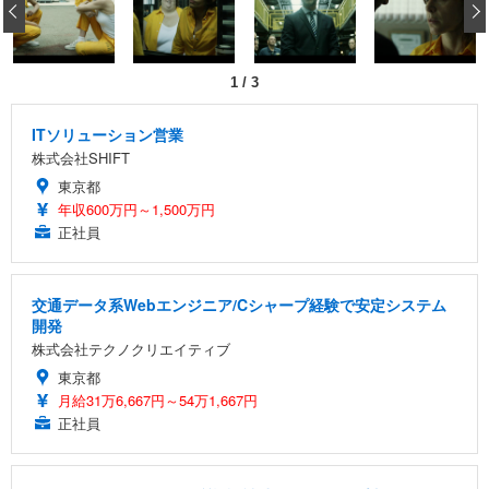
‹
回使い捨て 無香料 ホワイト 300枚
キング pc 事務椅子 360度回転 座面昇降 強化ナイロ
イト
ン樹脂ベース 通気性メッシュ 在宅ワーク H-WY01
￥3,373
￥5,699
￥105,595
(黒網+黒枠+黒足)
1
/
3
EIZO ビジネス向けプレミアムモニター | FlexScan
SIHOO B100 オフィスチェア／デスクチェア メッシ
Amazonベーシック ペットシーツ 厚型 ワイド 42枚
EV2740X-WT | 27.0型4K UHD・USB Type-C・ホワ
ュチェア 人間工学 疲れない ブラック
x2袋(84枚) ホワイト(吸収面:ライトブルー)
ITソリューション営業
イト
株式会社SHIFT
￥27,999
￥3,234
￥109,572
東京都
年収600万円～1,500万円
Sezlife オフィスチェア デスクチェア 疲れない テレ
正社員
【純正品】27"ゲーミングモニター DualSense 充電
ネオ・ルーライフ ネオ・オムツ L 中型犬用 26枚入
ワーク チェア 強化バックレスト 30度ロッキング機
フック付き（CFI-ZDM1J）
り 単品
能 人間工学 椅子 腰サポート 90度跳ね上げ式アーム
レスト 3Dヘッドレスト ハンガー付き 高反発クッシ
￥49,979
￥1,800
￥7,680
交通データ系Webエンジニア/Cシャープ経験で安定システム
ョン PCチェア 通気性メッシュ ゲーミング/勉強/事
開発
務用 おしゃれ パソコンチェア (ブラック)
株式会社テクノクリエイティブ
Sezlife オフィスチェア デスクチェア 疲れない テレ
【整備済み品】Dell E2724HS 27インチ 液晶モニタ
Smart Basic(スマートベーシック) 【Amazon.co.jp
ワーク チェア 強化バックレスト 30度ロッキング機
ー フルHD（1920×1080）VA 非光沢 HDMI/DisplayP
限定】 Smart Basic アイリスオーヤマ ペットシーツ
東京都
能 人間工学 椅子 腰サポート 90度跳ね上げ式アーム
ort/VGA スピーカー内蔵 高さ調整 スイベル VESA対
超厚型 お徳用 ワイド 100枚入 (x 1) (ケース販売)
月給31万6,667円～54万1,667円
レスト 3Dヘッドレスト ハンガー付き 高反発クッシ
応 ComfortView ビジネス向け
正社員
￥7,680
￥15,800
￥3,670
ョン PCチェア 通気性メッシュ ゲーミング/勉強/事
務用 おしゃれ パソコンチェア (ホワイト)
ANDWINT オフィスチェア デスクチェア 肘なし メ
【MiniLED/24.5inch/280Hz/FHD】GRAPHT THE S