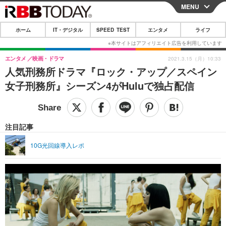
MENU
CLOSE
ホーム
IT・デジタル
SPEED TEST
エンタメ
ライフ
ホーム
IT・デジタル
エンタメ
映画・ドラマ
2021.3.15（月）10:33
人気刑務所ドラマ『ロック・アップ／スペイン
IT・デジタルTOP
スマートフォン
SPEED TEST
女子刑務所』シーズン4がHuluで独占配信
ネタ
ガジェット・ツール
エンタメ
ショッピング
その他
エンタメTOP
映画・ドラマ
ライフ
注目記事
韓流・K-POP
韓国・芸能
ライフTOP
グルメ
リリース一覧
10G光回線導入レポ
音楽
スポーツ
ペット
ショッピング
プッシュ通知の停止方法
グラビア
ブログ
その他
ショッピング
その他