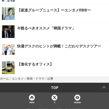
【坂道グループニュース】ーエンタメRBBー
今観るべきオススメ「韓国ドラマ」
快適デスクのヒントが満載！こだわりデスクツアー
【進化するオフィス】
記事
ホーム
›
エンタメ
›
映画・ドラマ
›
TOP
Home
X
YouTube