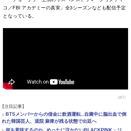
コ／FBI アカデミーの真実」全3シーズンなども配信予定
となっている。
《KT》
【注目記事】
>
BTSメンバーからの借金に飲酒運転...自粛中に脳出血で倒
れた韓国芸人、退院 麻痺が残る状態で出廷へ
>
何を意味するのか...めったに泣かないBLACKPINK・ジ