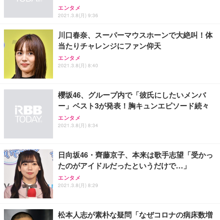
エンタメ
2021.3.8(月) 9:36
川口春奈、スーパーマウスホーンで大絶叫！体
当たりチャレンジにファン仰天
エンタメ
2021.3.8(月) 8:40
櫻坂46、グループ内で「彼氏にしたいメンバ
ー」ベスト3が発表！胸キュンエピソード続々
エンタメ
2021.3.8(月) 8:34
日向坂46・齊藤京子、本来は歌手志望「受かっ
たのがアイドルだったというだけで…」
エンタメ
2021.3.8(月) 8:29
松本人志が素朴な疑問「なぜコロナの病床数増