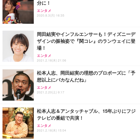
分に！
Sezlife オフィスチェア デスクチェア 疲れない テレ
【整備済み品】Dell E2724HS 27インチ 液晶モニタ
Smart Basic(スマートベーシック) 【Amazon.co.jp
エンタメ
ワーク チェア 強化バックレスト 30度ロッキング機
ー フルHD（1920×1080）VA 非光沢 HDMI/DisplayP
限定】 Smart Basic アイリスオーヤマ ペットシーツ
2020.8.3(月) 16:35
能 人間工学 椅子 腰サポート 90度跳ね上げ式アーム
ort/VGA スピーカー内蔵 高さ調整 スイベル VESA対
超厚型 お徳用 ワイド 100枚入 (x 1) (ケース販売)
レスト 3Dヘッドレスト ハンガー付き 高反発クッシ
応 ComfortView ビジネス向け
￥7,680
￥15,800
￥3,670
ョン PCチェア 通気性メッシュ ゲーミング/勉強/事
岡田結実やインフルエンサーも！ディズニーデ
務用 おしゃれ パソコンチェア (ホワイト)
ザインの振袖姿で『関コレ』のランウェイに登
ANDWINT オフィスチェア デスクチェア 肘なし メ
【MiniLED/24.5inch/280Hz/FHD】GRAPHT THE S
アイリスオーヤマ ペットシーツ 超厚型 お徳用 レギ
場！
ッシュ 通気性 ランバーサポート付き 腰サポート ガ
HOOTER Gaming Monitor 24” Essential ゲーミン
ュラー 200枚入【Amazon.co.jp限定】
ス圧無段階昇降 360度回転 キャスター付き コンパク
グモニター QD 24.5インチ 1ms FHD 量子ドット 残
エンタメ
ト 幅52×奥行58.5×高さ84～96cm テレワーク 在宅
像低減 (3年保証 | 輝点保証 | 日本メーカー)
￥3,731
2021.2.18(木) 21:06
￥4,139
￥34,980
勤務 ブラック
松本人志、岡田結実の理想のプロポーズに「予
想以上にバカなんだね」
エンタメ
2021.2.20(土) 9:17
松本人志＆アンタッチャブル、15年ぶりにフジ
テレビの番組で共演！
エンタメ
2021.2.18(木) 15:04