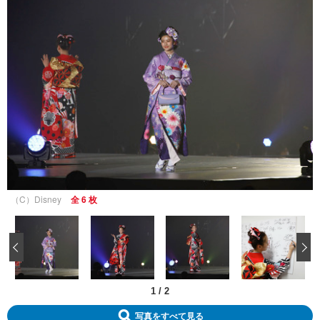
（C）Disney
全 6 枚
‹
1
/
2
写真をすべて見る