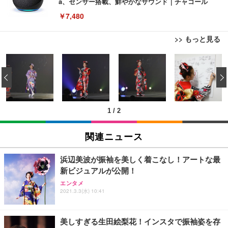
a、センサー搭載、鮮やかなサウンド｜チャコール
￥7,480
>> もっと見る
[EdoErgo] オフィスチェア 椅子 テレワーク 疲れな
EIZO ビジネス向けプレミアムモニター | FlexScan
Amazonベーシック ペットシーツ 薄型 レギュラー 1
い 跳ね上げ式アームレスト コンパクト 約105度ロッ
EV3240X-WT | 31.5型4K UHD・USB Type-C・ホワ
‹
回使い捨て 無香料 ホワイト 300枚
キング pc 事務椅子 360度回転 座面昇降 強化ナイロ
イト
ン樹脂ベース 通気性メッシュ 在宅ワーク H-WY01
￥3,373
￥5,699
￥105,595
(黒網+黒枠+黒足)
1
/
2
EIZO ビジネス向けプレミアムモニター | FlexScan
SIHOO B100 オフィスチェア／デスクチェア メッシ
Amazonベーシック ペットシーツ 厚型 ワイド 42枚
EV2740X-WT | 27.0型4K UHD・USB Type-C・ホワ
ュチェア 人間工学 疲れない ブラック
x2袋(84枚) ホワイト(吸収面:ライトブルー)
関連ニュース
イト
￥27,999
￥3,234
￥109,572
浜辺美波が振袖を美しく着こなし！アートな最
新ビジュアルが公開！
Sezlife オフィスチェア デスクチェア 疲れない テレ
【純正品】27"ゲーミングモニター DualSense 充電
ネオ・ルーライフ ネオ・オムツ L 中型犬用 26枚入
エンタメ
ワーク チェア 強化バックレスト 30度ロッキング機
2021.3.3(水) 10:41
フック付き（CFI-ZDM1J）
り 単品
能 人間工学 椅子 腰サポート 90度跳ね上げ式アーム
レスト 3Dヘッドレスト ハンガー付き 高反発クッシ
￥49,979
￥1,800
￥7,680
ョン PCチェア 通気性メッシュ ゲーミング/勉強/事
美しすぎる生田絵梨花！インスタで振袖姿を存
務用 おしゃれ パソコンチェア (ブラック)