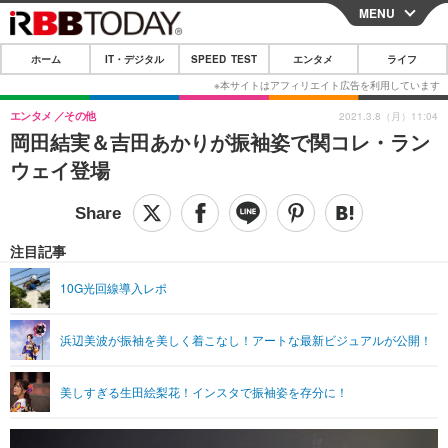
MENU
CLOSE
ホーム
IT・デジタル
SPEED TEST
エンタメ
ライフ
ホーム
IT・デジタル
エンタメ
その他
2021.3.8（月）11:04
岡田結実＆吉田あかりが振袖姿で関コレ・ラン
IT・デジタルTOP
スマートフォン
SPEED TEST
ウェイ登場
ネタ
ガジェット・ツール
エンタメ
ショッピング
その他
エンタメTOP
映画・ドラマ
ライフ
注目記事
韓流・K-POP
韓国・芸能
ライフTOP
グルメ
リリース一覧
10G光回線導入レポ
音楽
スポーツ
ペット
ショッピング
プッシュ通知の停止方法
浜辺美波が振袖を美しく着こなし！アートな最新ビジュアルが公開！
グラビア
ブログ
その他
ショッピング
その他
美しすぎる生田絵梨花！インスタで振袖姿を存分に！