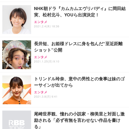
NHK朝ドラ『カムカムエヴリバディ』に岡田結
実、松村北斗、YOUら出演決定！
エンタメ
2021.2.4(木) 18:36
長井短、お姫様ドレスに身を包んだ“至近距離
ショット”公開
エンタメ
2021.1.25(月) 9:10
トリンドル玲奈、意中の男性との食事は妹のゴ
ーサインが出てから
エンタメ
2021.3.8(月) 9:41
尾崎世界観、憧れの小説家・柳美里と対面し激
励される「必ず有無を言わせない作品を書け
る」