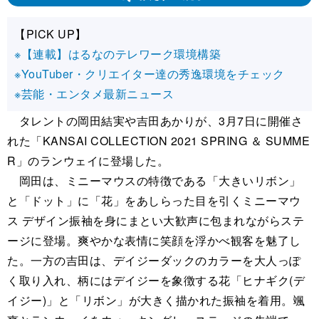
【PICK UP】
※【連載】はるなのテレワーク環境構築
※YouTuber・クリエイター達の秀逸環境をチェック
※芸能・エンタメ最新ニュース
タレントの岡田結実や吉田あかりが、3月7日に開催さ
れた「KANSAI COLLECTION 2021 SPRING ＆ SUMME
R」のランウェイに登場した。
岡田は、ミニーマウスの特徴である「大きいリボン」
と「ドット」に「花」をあしらった目を引くミニーマウ
ス デザイン振袖を身にまとい大歓声に包まれながらステ
ージに登場。爽やかな表情に笑顔を浮かべ観客を魅了し
た。一方の吉田は、デイジーダックのカラーを大人っぽ
く取り入れ、柄にはデイジーを象徴する花「ヒナギク(デ
イジー)」と「リボン」が大きく描かれた振袖を着用。颯