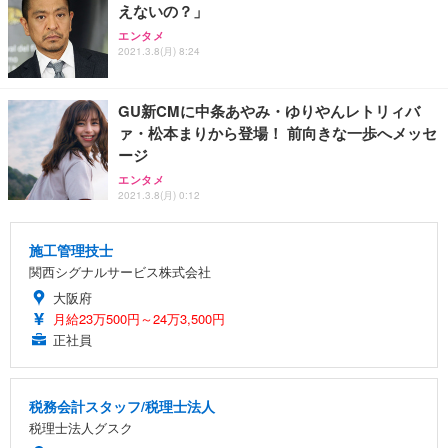
えないの？」
エンタメ
2021.3.8(月) 8:24
GU新CMに中条あやみ・ゆりやんレトリィバ
ァ・松本まりから登場！ 前向きな一歩へメッセ
ージ
エンタメ
2021.3.8(月) 0:12
施工管理技士
関西シグナルサービス株式会社
大阪府
月給23万500円～24万3,500円
正社員
税務会計スタッフ/税理士法人
税理士法人グスク