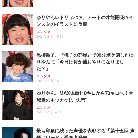
能 人間工学 椅子 腰サポート 90度跳ね上げ式アーム
レスト 3Dヘッドレスト ハンガー付き 高反発クッシ
￥49,979
￥1,800
￥7,680
ョン PCチェア 通気性メッシュ ゲーミング/勉強/事
ゆりやんレトリィバァ、アートの才能開花!?イ
務用 おしゃれ パソコンチェア (ブラック)
ンスタのイラストに反響
Sezlife オフィスチェア デスクチェア 疲れない テレ
【整備済み品】Dell E2724HS 27インチ 液晶モニタ
Smart Basic(スマートベーシック) 【Amazon.co.jp
エンタメ
ワーク チェア 強化バックレスト 30度ロッキング機
ー フルHD（1920×1080）VA 非光沢 HDMI/DisplayP
限定】 Smart Basic アイリスオーヤマ ペットシーツ
2021.2.2(火) 19:30
能 人間工学 椅子 腰サポート 90度跳ね上げ式アーム
ort/VGA スピーカー内蔵 高さ調整 スイベル VESA対
超厚型 お徳用 ワイド 100枚入 (x 1) (ケース販売)
レスト 3Dヘッドレスト ハンガー付き 高反発クッシ
応 ComfortView ビジネス向け
￥7,680
￥15,800
￥3,670
ョン PCチェア 通気性メッシュ ゲーミング/勉強/事
黒柳徹子、『徹子の部屋』で30分ボケ倒したゆ
務用 おしゃれ パソコンチェア (ホワイト)
りやんに「今日は何か芸おやりになりまし
ANDWINT オフィスチェア デスクチェア 肘なし メ
【MiniLED/24.5inch/280Hz/FHD】GRAPHT THE S
アイリスオーヤマ ペットシーツ 超厚型 お徳用 レギ
た？」
ッシュ 通気性 ランバーサポート付き 腰サポート ガ
HOOTER Gaming Monitor 24” Essential ゲーミン
ュラー 200枚入【Amazon.co.jp限定】
ス圧無段階昇降 360度回転 キャスター付き コンパク
グモニター QD 24.5インチ 1ms FHD 量子ドット 残
エンタメ
ト 幅52×奥行58.5×高さ84～96cm テレワーク 在宅
像低減 (3年保証 | 輝点保証 | 日本メーカー)
￥3,731
2021.1.8(金) 16:33
￥4,139
￥34,980
勤務 ブラック
ゆりやん、MAX体重110キロから73キロへ！大
減量のキッカケは“失恋”
エンタメ
2021.1.6(水) 4:31
最も印象に残った声優を表彰する「第十五回 声
優アワード」受賞者発表