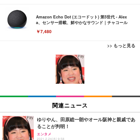
Amazon Echo Dot (エコードット) 第5世代 - Alex
a、センサー搭載、鮮やかなサウンド｜チャコール
￥7,480
>> もっと見る
[EdoErgo] オフィスチェア 椅子 テレワーク 疲れな
EIZO ビジネス向けプレミアムモニター | FlexScan
Amazonベーシック ペットシーツ 薄型 レギュラー 1
い 跳ね上げ式アームレスト コンパクト 約105度ロッ
EV3240X-WT | 31.5型4K UHD・USB Type-C・ホワ
回使い捨て 無香料 ホワイト 300枚
キング pc 事務椅子 360度回転 座面昇降 強化ナイロ
イト
ン樹脂ベース 通気性メッシュ 在宅ワーク H-WY01
￥3,373
￥5,699
￥105,595
(黒網+黒枠+黒足)
EIZO ビジネス向けプレミアムモニター | FlexScan
SIHOO B100 オフィスチェア／デスクチェア メッシ
Amazonベーシック ペットシーツ 厚型 ワイド 42枚
EV2740X-WT | 27.0型4K UHD・USB Type-C・ホワ
ュチェア 人間工学 疲れない ブラック
x2袋(84枚) ホワイト(吸収面:ライトブルー)
関連ニュース
イト
￥27,999
￥3,234
￥109,572
ゆりやん、田原総一朗やオール阪神と親戚であ
ることが判明！
Sezlife オフィスチェア デスクチェア 疲れない テレ
【純正品】27"ゲーミングモニター DualSense 充電
ネオ・ルーライフ ネオ・オムツ L 中型犬用 26枚入
エンタメ
ワーク チェア 強化バックレスト 30度ロッキング機
2021.2.24(水) 9:58
フック付き（CFI-ZDM1J）
り 単品