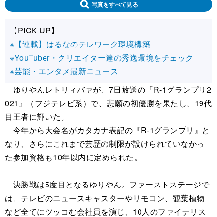
写真をすべて見る
【PICK UP】
※【連載】はるなのテレワーク環境構築
※YouTuber・クリエイター達の秀逸環境をチェック
※芸能・エンタメ最新ニュース
ゆりやんレトリィバァが、7日放送の『R-1グランプリ2
021』（フジテレビ系）で、悲願の初優勝を果たし、19代
目王者に輝いた。
今年から大会名がカタカナ表記の『R-1グランプリ』と
なり、さらにこれまで芸歴の制限が設けられていなかっ
た参加資格も10年以内に定められた。
決勝戦は5度目となるゆりやん。ファーストステージで
は、テレビのニュースキャスターやリモコン、観葉植物
など全てにツッコむ会社員を演じ、10人のファイナリス