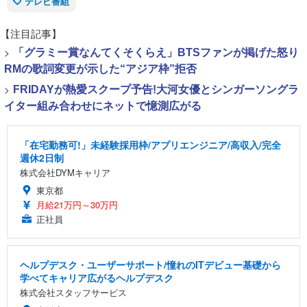
テレビ番組
【注目記事】
>
「グラミー賞なんてくそくらえ」BTSファンが掲げた怒り
RMの歌詞変更が示した“アジア枠”拒否
>
FRIDAYが熱愛スクープ予告!大河女優とシンガーソングラ
イター組み合わせにネットで憶測広がる
「在宅勤務可!」未経験採用枠/アプリエンジニア/高収入/完全
週休2日制
株式会社DYMキャリア
東京都
月給21万円～30万円
正社員
ヘルプデスク・ユーザーサポート/憧れのITデビュー基礎から
学べてキャリア広がるヘルプデスク
株式会社スタッフサービス