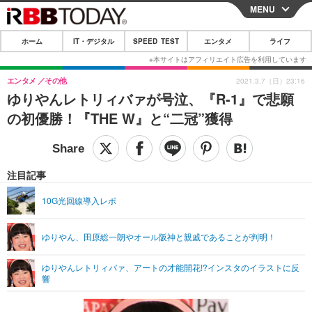
MENU
CLOSE
ホーム
IT・デジタル
SPEED TEST
エンタメ
ライフ
ホーム
IT・デジタル
エンタメ
その他
2021.3.7（日）23:16
ゆりやんレトリィバァが号泣、『R-1』で悲願
IT・デジタルTOP
スマートフォン
SPEED TEST
の初優勝！『THE W』と“二冠”獲得
ネタ
ガジェット・ツール
エンタメ
ショッピング
その他
エンタメTOP
映画・ドラマ
ライフ
注目記事
韓流・K-POP
韓国・芸能
ライフTOP
グルメ
リリース一覧
10G光回線導入レポ
音楽
スポーツ
ペット
ショッピング
プッシュ通知の停止方法
ゆりやん、田原総一朗やオール阪神と親戚であることが判明！
グラビア
ブログ
その他
ゆりやんレトリィバァ、アートの才能開花!?インスタのイラストに反
ショッピング
その他
響