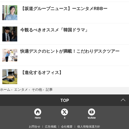
【坂道グループニュース】ーエンタメRBBー
今観るべきオススメ「韓国ドラマ」
快適デスクのヒントが満載！こだわりデスクツアー
【進化するオフィス】
記事
ホーム
›
エンタメ
›
その他
›
TOP
Home
X
YouTube
お問合せ
広告掲載
会社概要
個人情報保護方針