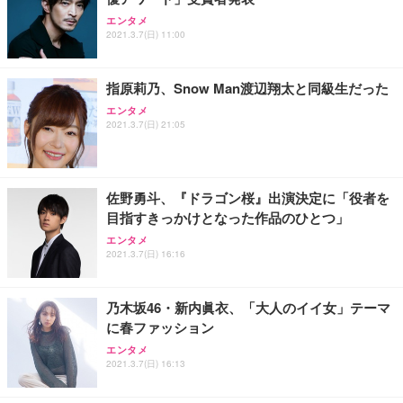
エンタメ
2021.3.7(日) 11:00
指原莉乃、Snow Man渡辺翔太と同級生だった
エンタメ
2021.3.7(日) 21:05
佐野勇斗、『ドラゴン桜』出演決定に「役者を
目指すきっかけとなった作品のひとつ」
エンタメ
2021.3.7(日) 16:16
乃木坂46・新内眞衣、「大人のイイ女」テーマ
に春ファッション
エンタメ
2021.3.7(日) 16:13