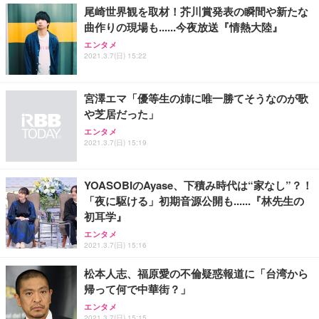
尾崎世界観を取材！芥川賞発表の瞬間や新たな
曲作りの現場も......今夜放送『情熱大陸』
エンタメ
2021.3.7(日) 15:22
宮澤エマ「優等生の姉に唯一勝てそうなのが歌
や芝居だった」
エンタメ
2021.3.7(日) 15:19
YOASOBIのAyase、下積み時代は“家なし”？！
「夜に駆ける」初期音源公開も......『林先生の
初耳学』
エンタメ
2021.3.7(日) 15:16
松本人志、福原愛の不倫疑惑報道に「台湾から
帰って何で中華街？」
エンタメ
2021.3.7(日) 15:15