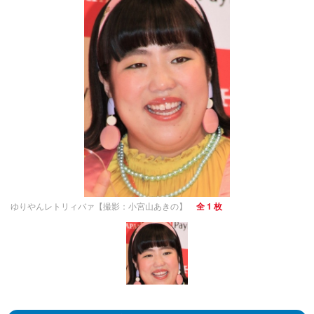
ゆりやんレトリィバァ【撮影：小宮山あきの】
全 1 枚