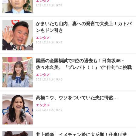
エンタメ
2021.2.11(木) 9:52
かまいたち山内、妻への発言で大炎上！カトパ
ンもドン引き
エンタメ
2021.2.11(木) 9:48
国語の全国模試で2位の過去も！日向坂46・
佐々木久美、『プレバト！！』で“俳句”に挑戦
エンタメ
2021.2.11(木) 9:46
高橋ユウ、ウソをついていた夫に愕然…
エンタメ
2021.2.11(木) 8:47
井上咲楽、イメチェン後に大反響！仕事は激