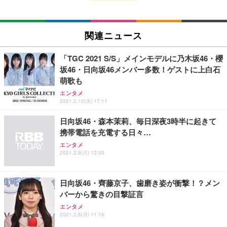
EIZO ビジネス向けプレミアムモニター | FlexScan
SIHOO B100 オフィスチェア／デスクチェア メッシ
Amazonベーシック ペットシーツ 厚型 ワイド 42枚
EV2740X-WT | 27.0型4K UHD・USB Type-C・ホワ
ュチェア 人間工学 疲れない ブラック
x2袋(84枚) ホワイト(吸収面:ライトブルー)
関連ニュース
イト
￥27,999
￥3,234
￥109,572
「TGC 2021 S/S」メインモデルに乃木坂46・櫻
坂46・日向坂46メンバー多数！ゲストに上白石
Sezlife オフィスチェア デスクチェア 疲れない テレ
萌歌も
【純正品】27"ゲーミングモニター DualSense 充電
ネオ・ルーライフ ネオ・オムツ L 中型犬用 26枚入
ワーク チェア 強化バックレスト 30度ロッキング機
フック付き（CFI-ZDM1J）
り 単品
エンタメ
能 人間工学 椅子 腰サポート 90度跳ね上げ式アーム
2021.2.10(水) 17:11
レスト 3Dヘッドレスト ハンガー付き 高反発クッシ
￥49,979
￥1,800
￥7,680
ョン PCチェア 通気性メッシュ ゲーミング/勉強/事
日向坂46・森本茉莉、毎日深夜3時半に起きて
務用 おしゃれ パソコンチェア (ブラック)
携帯電話を充電する日々…
Sezlife オフィスチェア デスクチェア 疲れない テレ
【整備済み品】Dell E2724HS 27インチ 液晶モニタ
Smart Basic(スマートベーシック) 【Amazon.co.jp
エンタメ
ワーク チェア 強化バックレスト 30度ロッキング機
ー フルHD（1920×1080）VA 非光沢 HDMI/DisplayP
限定】 Smart Basic アイリスオーヤマ ペットシーツ
2021.2.8(月) 12:00
能 人間工学 椅子 腰サポート 90度跳ね上げ式アーム
ort/VGA スピーカー内蔵 高さ調整 スイベル VESA対
超厚型 お徳用 ワイド 100枚入 (x 1) (ケース販売)
レスト 3Dヘッドレスト ハンガー付き 高反発クッシ
応 ComfortView ビジネス向け
￥7,680
￥15,800
￥3,670
ョン PCチェア 通気性メッシュ ゲーミング/勉強/事
日向坂46・齊藤京子、歯磨き姿が衝撃！？メン
務用 おしゃれ パソコンチェア (ホワイト)
バーから驚きの目撃証言
ANDWINT オフィスチェア デスクチェア 肘なし メ
【MiniLED/24.5inch/280Hz/FHD】GRAPHT THE S
アイリスオーヤマ ペットシーツ 超厚型 お徳用 レギ
ッシュ 通気性 ランバーサポート付き 腰サポート ガ
HOOTER Gaming Monitor 24” Essential ゲーミン
エンタメ
ュラー 200枚入【Amazon.co.jp限定】
ス圧無段階昇降 360度回転 キャスター付き コンパク
グモニター QD 24.5インチ 1ms FHD 量子ドット 残
2021.2.8(月) 11:16
ト 幅52×奥行58.5×高さ84～96cm テレワーク 在宅
像低減 (3年保証 | 輝点保証 | 日本メーカー)
￥3,731