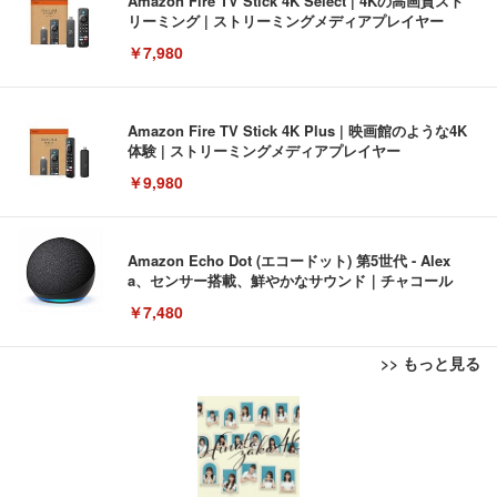
Amazon Fire TV Stick 4K Select | 4Kの高画質スト
リーミング | ストリーミングメディアプレイヤー
￥7,980
Amazon Fire TV Stick 4K Plus | 映画館のような4K
体験 | ストリーミングメディアプレイヤー
￥9,980
Amazon Echo Dot (エコードット) 第5世代 - Alex
a、センサー搭載、鮮やかなサウンド｜チャコール
￥7,480
>> もっと見る
[EdoErgo] オフィスチェア 椅子 テレワーク 疲れな
EIZO ビジネス向けプレミアムモニター | FlexScan
Amazonベーシック ペットシーツ 薄型 レギュラー 1
い 跳ね上げ式アームレスト コンパクト 約105度ロッ
EV3240X-WT | 31.5型4K UHD・USB Type-C・ホワ
回使い捨て 無香料 ホワイト 300枚
キング pc 事務椅子 360度回転 座面昇降 強化ナイロ
イト
ン樹脂ベース 通気性メッシュ 在宅ワーク H-WY01
￥3,373
￥5,699
￥105,595
(黒網+黒枠+黒足)