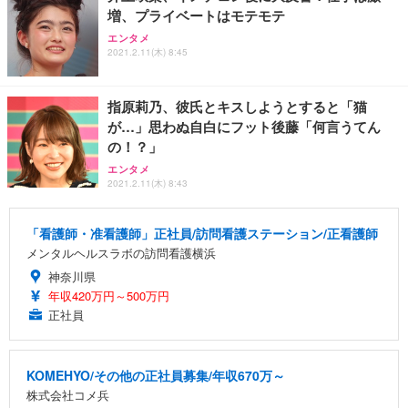
増、プライベートはモテモテ
エンタメ
2021.2.11(木) 8:45
指原莉乃、彼氏とキスしようとすると「猫
が…」思わぬ自白にフット後藤「何言うてん
の！？」
エンタメ
2021.2.11(木) 8:43
「看護師・准看護師」正社員/訪問看護ステーション/正看護師
メンタルヘルスラボの訪問看護横浜
神奈川県
年収420万円～500万円
正社員
KOMEHYO/その他の正社員募集/年収670万～
株式会社コメ兵