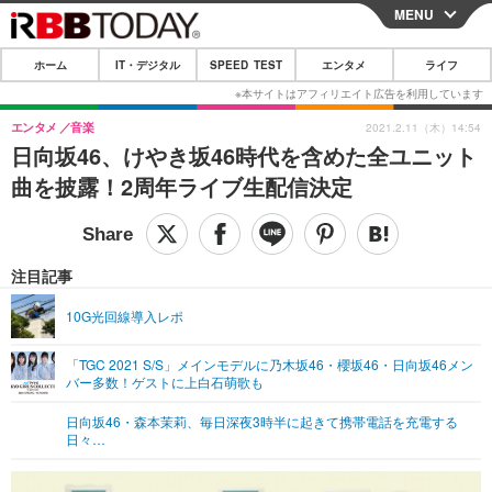
MENU
CLOSE
ホーム
IT・デジタル
SPEED TEST
エンタメ
ライフ
ホーム
IT・デジタル
エンタメ
音楽
2021.2.11（木）14:54
日向坂46、けやき坂46時代を含めた全ユニット
IT・デジタルTOP
スマートフォン
SPEED TEST
曲を披露！2周年ライブ生配信決定
ネタ
ガジェット・ツール
エンタメ
ショッピング
その他
エンタメTOP
映画・ドラマ
ライフ
注目記事
韓流・K-POP
韓国・芸能
ライフTOP
グルメ
リリース一覧
10G光回線導入レポ
音楽
スポーツ
ペット
ショッピング
プッシュ通知の停止方法
「TGC 2021 S/S」メインモデルに乃木坂46・櫻坂46・日向坂46メン
バー多数！ゲストに上白石萌歌も
グラビア
ブログ
その他
日向坂46・森本茉莉、毎日深夜3時半に起きて携帯電話を充電する
ショッピング
その他
日々…