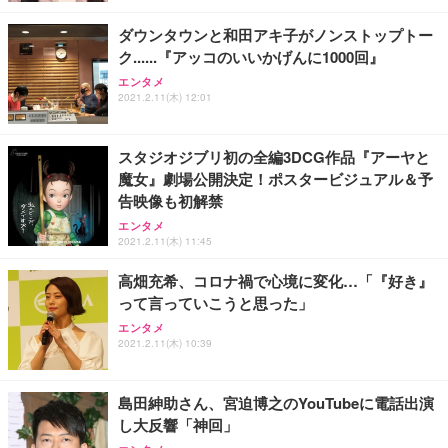
￥4,139
￥34,980
勤務 ブラック
ダウンタウンと和田アキ子がノンストップトー
ク......『アッコのいいかげんに1000回』
エンタメ
2021.2.11(木) 12:01
スタジオジブリ初の全編3DCG作品『アーヤと
魔女』劇場公開決定！ポスタービジュアル＆予
告映像も初解禁
エンタメ
2021.2.11(木) 11:45
高畑充希、コロナ禍で心境に変化…「『好き』
って言っていこうと思った」
エンタメ
2021.2.11(木) 10:39
島田紳助さん、宮迫博之のYouTubeに電話出演
し大反響「神回」