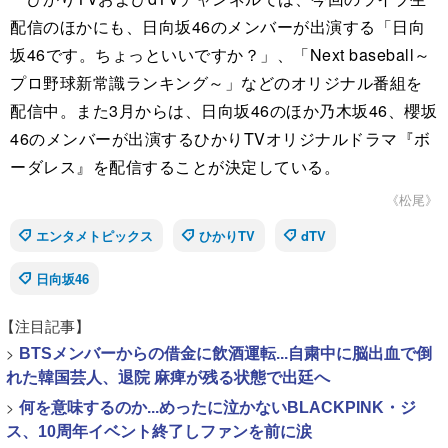
配信のほかにも、日向坂46のメンバーが出演する「日向
坂46です。ちょっといいですか？」、「Next baseball～
プロ野球新常識ランキング～」などのオリジナル番組を
配信中。また3月からは、日向坂46のほか乃木坂46、櫻坂
46のメンバーが出演するひかりTVオリジナルドラマ『ボ
ーダレス』を配信することが決定している。
《松尾》
エンタメトピックス
ひかりTV
dTV
日向坂46
【注目記事】
>
BTSメンバーからの借金に飲酒運転...自粛中に脳出血で倒
れた韓国芸人、退院 麻痺が残る状態で出廷へ
>
何を意味するのか...めったに泣かないBLACKPINK・ジ
ス、10周年イベント終了しファンを前に涙