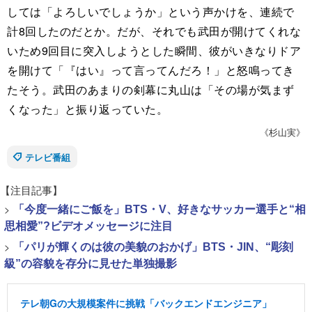
しては「よろしいでしょうか」という声かけを、連続で
計8回したのだとか。だが、それでも武田が開けてくれな
いため9回目に突入しようとした瞬間、彼がいきなりドア
を開けて「『はい』って言ってんだろ！」と怒鳴ってき
たそう。武田のあまりの剣幕に丸山は「その場が気まず
くなった」と振り返っていた。
《杉山実》
テレビ番組
【注目記事】
>
「今度一緒にご飯を」BTS・V、好きなサッカー選手と“相
思相愛”?ビデオメッセージに注目
>
「パリが輝くのは彼の美貌のおかげ」BTS・JIN、“彫刻
級”の容貌を存分に見せた単独撮影
テレ朝Gの大規模案件に挑戦「バックエンドエンジニア」