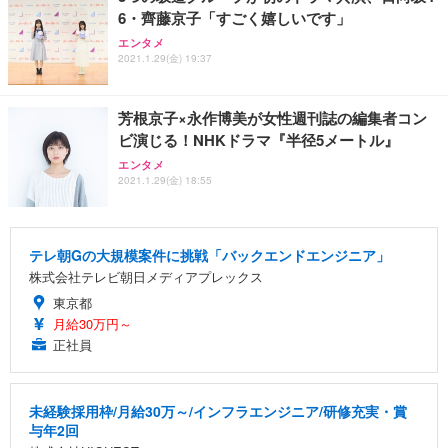
6・齊藤京子「すごく嬉しいです」
エンタメ
2021.1.29(金) 19:37
芳根京子×永作博美が女性週刊誌の編集者コン
ビ演じる！NHKドラマ『半径5メートル』
エンタメ
2021.1.29(金) 18:55
テレ朝Gの大規模案件に挑戦「バックエンドエンジニア」
株式会社テレビ朝日メディアプレックス
東京都
月給30万円～
正社員
未経験採用枠/月給30万～/インフラエンジニア/研修充実・賞
与年2回