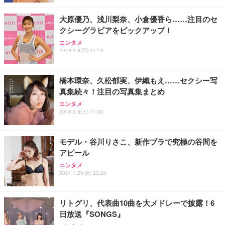
￥4,139
￥34,980
勤務 ブラック
大原優乃、浅川梨奈、小倉優香ら……注目のセ
クシーグラビアをピックアップ！
エンタメ
2019.9.8(日) 21:19
橋本環奈、久松郁実、伊織もえ……セクシー写
真集続々！注目の写真集まとめ
エンタメ
2019.2.9(土) 11:00
モデル・谷川りさこ、新作ブラで究極の谷間を
アピール
エンタメ
2021.1.29(金) 23:20
リトグリ、代表曲10曲を大メドレーで披露！6
日放送『SONGS』