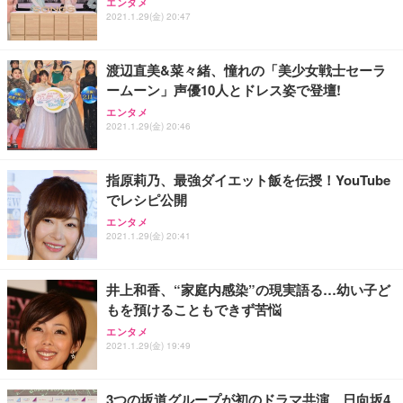
エンタメ
2021.1.29(金) 20:47
渡辺直美&菜々緒、憧れの「美少女戦士セーラ
ームーン」声優10人とドレス姿で登壇!
エンタメ
2021.1.29(金) 20:46
指原莉乃、最強ダイエット飯を伝授！YouTube
でレシピ公開
エンタメ
2021.1.29(金) 20:41
井上和香、“家庭内感染”の現実語る…幼い子ど
もを預けることもできず苦悩
エンタメ
2021.1.29(金) 19:49
3つの坂道グループが初のドラマ共演、日向坂4