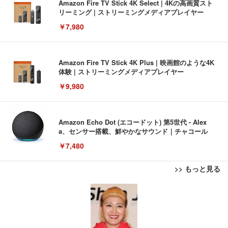
Amazon Fire TV Stick 4K Select | 4Kの高画質スト
リーミング | ストリーミングメディアプレイヤー
￥7,980
Amazon Fire TV Stick 4K Plus | 映画館のような4K
体験 | ストリーミングメディアプレイヤー
￥9,980
Amazon Echo Dot (エコードット) 第5世代 - Alex
a、センサー搭載、鮮やかなサウンド｜チャコール
￥7,480
>> もっと見る
[EdoErgo] オフィスチェア 椅子 テレワーク 疲れな
EIZO ビジネス向けプレミアムモニター | FlexScan
Amazonベーシック ペットシーツ 薄型 レギュラー 1
い 跳ね上げ式アームレスト コンパクト 約105度ロッ
EV3240X-WT | 31.5型4K UHD・USB Type-C・ホワ
回使い捨て 無香料 ホワイト 300枚
キング pc 事務椅子 360度回転 座面昇降 強化ナイロ
イト
ン樹脂ベース 通気性メッシュ 在宅ワーク H-WY01
￥3,373
￥5,699
￥105,595
(黒網+黒枠+黒足)