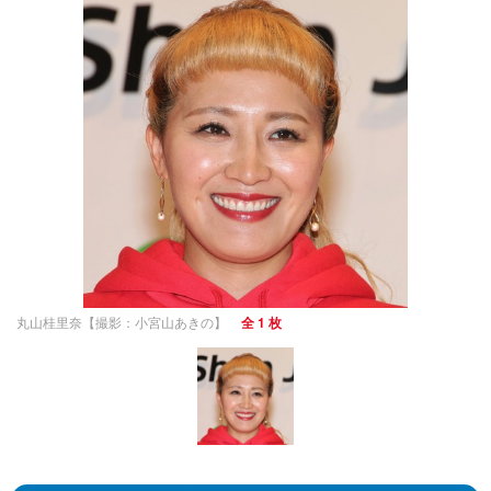
丸山桂里奈【撮影：小宮山あきの】
全 1 枚