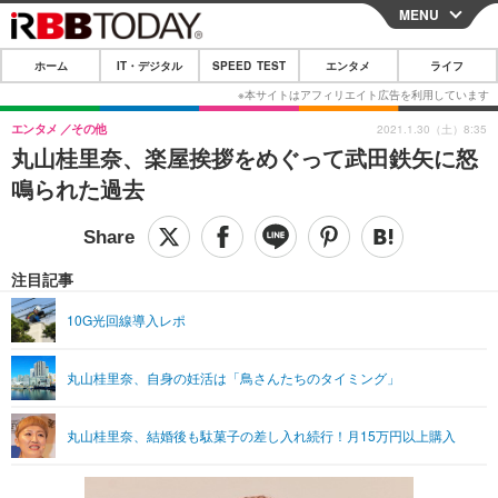
MENU
CLOSE
ホーム
IT・デジタル
SPEED TEST
エンタメ
ライフ
ホーム
IT・デジタル
エンタメ
その他
2021.1.30（土）8:35
丸山桂里奈、楽屋挨拶をめぐって武田鉄矢に怒
IT・デジタルTOP
スマートフォン
SPEED TEST
鳴られた過去
ネタ
ガジェット・ツール
エンタメ
ショッピング
その他
エンタメTOP
映画・ドラマ
ライフ
注目記事
韓流・K-POP
韓国・芸能
ライフTOP
グルメ
リリース一覧
10G光回線導入レポ
音楽
スポーツ
ペット
ショッピング
プッシュ通知の停止方法
丸山桂里奈、自身の妊活は「鳥さんたちのタイミング」
グラビア
ブログ
その他
ショッピング
その他
丸山桂里奈、結婚後も駄菓子の差し入れ続行！月15万円以上購入