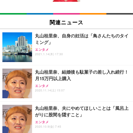
EIZO ビジネス向けプレミアムモニター | FlexScan
SIHOO B100 オフィスチェア／デスクチェア メッシ
Amazonベーシック ペットシーツ 厚型 ワイド 42枚
EV2740X-WT | 27.0型4K UHD・USB Type-C・ホワ
ュチェア 人間工学 疲れない ブラック
x2袋(84枚) ホワイト(吸収面:ライトブルー)
関連ニュース
イト
￥27,999
￥3,234
￥109,572
丸山桂里奈、自身の妊活は「鳥さんたちのタイ
ミング」
Sezlife オフィスチェア デスクチェア 疲れない テレ
【純正品】27"ゲーミングモニター DualSense 充電
ネオ・ルーライフ ネオ・オムツ L 中型犬用 26枚入
エンタメ
ワーク チェア 強化バックレスト 30度ロッキング機
2021.1.14(木) 17:30
フック付き（CFI-ZDM1J）
り 単品
能 人間工学 椅子 腰サポート 90度跳ね上げ式アーム
レスト 3Dヘッドレスト ハンガー付き 高反発クッシ
￥49,979
￥1,800
￥7,680
ョン PCチェア 通気性メッシュ ゲーミング/勉強/事
丸山桂里奈、結婚後も駄菓子の差し入れ続行！
務用 おしゃれ パソコンチェア (ブラック)
月15万円以上購入
Sezlife オフィスチェア デスクチェア 疲れない テレ
【整備済み品】Dell E2724HS 27インチ 液晶モニタ
Smart Basic(スマートベーシック) 【Amazon.co.jp
エンタメ
ワーク チェア 強化バックレスト 30度ロッキング機
ー フルHD（1920×1080）VA 非光沢 HDMI/DisplayP
限定】 Smart Basic アイリスオーヤマ ペットシーツ
2020.11.14(土) 15:07
能 人間工学 椅子 腰サポート 90度跳ね上げ式アーム
ort/VGA スピーカー内蔵 高さ調整 スイベル VESA対
超厚型 お徳用 ワイド 100枚入 (x 1) (ケース販売)
レスト 3Dヘッドレスト ハンガー付き 高反発クッシ
応 ComfortView ビジネス向け
￥7,680
￥15,800
￥3,670
ョン PCチェア 通気性メッシュ ゲーミング/勉強/事
丸山桂里奈、夫にやめてほしいことは「風呂上
務用 おしゃれ パソコンチェア (ホワイト)
がりに股間を隠すこと」
ANDWINT オフィスチェア デスクチェア 肘なし メ
【MiniLED/24.5inch/280Hz/FHD】GRAPHT THE S
アイリスオーヤマ ペットシーツ 超厚型 お徳用 レギ
ッシュ 通気性 ランバーサポート付き 腰サポート ガ
HOOTER Gaming Monitor 24” Essential ゲーミン
エンタメ
ュラー 200枚入【Amazon.co.jp限定】
ス圧無段階昇降 360度回転 キャスター付き コンパク
グモニター QD 24.5インチ 1ms FHD 量子ドット 残
2020.10.9(金) 7:45
ト 幅52×奥行58.5×高さ84～96cm テレワーク 在宅
像低減 (3年保証 | 輝点保証 | 日本メーカー)
￥3,731