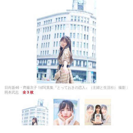
日向坂46・齊藤京子 1st写真集『とっておきの恋人』（主婦と生活社） 撮影：
岡本武志
全 3 枚