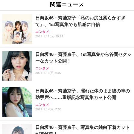
ュチェア 人間工学 疲れない ブラック
x2袋(84枚) ホワイト(吸収面:ライトブルー)
関連ニュース
イト
￥27,999
￥3,234
￥109,572
日向坂46・齊藤京子「私のお尻は柔らかすぎ
て」、1st写真集でも肌感に自信
Sezlife オフィスチェア デスクチェア 疲れない テレ
【純正品】27"ゲーミングモニター DualSense 充電
ネオ・ルーライフ ネオ・オムツ L 中型犬用 26枚入
エンタメ
ワーク チェア 強化バックレスト 30度ロッキング機
フック付き（CFI-ZDM1J）
り 単品
2021.1.19(火) 20:22
能 人間工学 椅子 腰サポート 90度跳ね上げ式アーム
レスト 3Dヘッドレスト ハンガー付き 高反発クッシ
￥49,979
￥1,800
￥7,680
ョン PCチェア 通気性メッシュ ゲーミング/勉強/事
日向坂46・齊藤京子、1st写真集から谷間セクシ
務用 おしゃれ パソコンチェア (ブラック)
ーなカット公開！
Sezlife オフィスチェア デスクチェア 疲れない テレ
【整備済み品】Dell E2724HS 27インチ 液晶モニタ
Smart Basic(スマートベーシック) 【Amazon.co.jp
エンタメ
ワーク チェア 強化バックレスト 30度ロッキング機
ー フルHD（1920×1080）VA 非光沢 HDMI/DisplayP
限定】 Smart Basic アイリスオーヤマ ペットシーツ
2021.1.18(月) 9:07
能 人間工学 椅子 腰サポート 90度跳ね上げ式アーム
ort/VGA スピーカー内蔵 高さ調整 スイベル VESA対
超厚型 お徳用 ワイド 100枚入 (x 1) (ケース販売)
レスト 3Dヘッドレスト ハンガー付き 高反発クッシ
応 ComfortView ビジネス向け
￥7,680
￥15,800
￥3,670
ョン PCチェア 通気性メッシュ ゲーミング/勉強/事
日向坂46・齊藤京子、濡れた体のまま彼の車の
務用 おしゃれ パソコンチェア (ホワイト)
助手席へ……重版記念写真集カット公開
ANDWINT オフィスチェア デスクチェア 肘なし メ
【MiniLED/24.5inch/280Hz/FHD】GRAPHT THE S
アイリスオーヤマ ペットシーツ 超厚型 お徳用 レギ
ッシュ 通気性 ランバーサポート付き 腰サポート ガ
HOOTER Gaming Monitor 24” Essential ゲーミン
エンタメ
ュラー 200枚入【Amazon.co.jp限定】
ス圧無段階昇降 360度回転 キャスター付き コンパク
グモニター QD 24.5インチ 1ms FHD 量子ドット 残
2021.1.14(木) 7:50
ト 幅52×奥行58.5×高さ84～96cm テレワーク 在宅
像低減 (3年保証 | 輝点保証 | 日本メーカー)
￥3,731
￥4,139
￥34,980
勤務 ブラック
日向坂46・齊藤京子、写真集の純白下着カット
が初解禁！