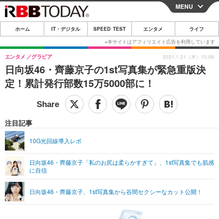
MENU
CLOSE
ホーム
IT・デジタル
SPEED TEST
エンタメ
ライフ
ホーム
IT・デジタル
エンタメ
グラビア
2021.1.21（木）15:09
日向坂46・齊藤京子の1st写真集が緊急重版決
IT・デジタルTOP
スマートフォン
SPEED TEST
定！累計発行部数15万5000部に！
ネタ
ガジェット・ツール
エンタメ
ショッピング
その他
エンタメTOP
映画・ドラマ
ライフ
注目記事
韓流・K-POP
韓国・芸能
ライフTOP
グルメ
リリース一覧
10G光回線導入レポ
音楽
スポーツ
ペット
ショッピング
プッシュ通知の停止方法
日向坂46・齊藤京子「私のお尻は柔らかすぎて」、1st写真集でも肌感
に自信
グラビア
ブログ
その他
ショッピング
その他
日向坂46・齊藤京子、1st写真集から谷間セクシーなカット公開！