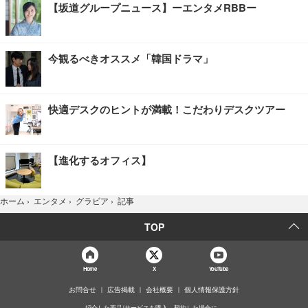
【坂道グループニュース】ーエンタメRBBー
今観るべきオススメ「韓国ドラマ」
快適デスクのヒントが満載！こだわりデスクツアー
【進化するオフィス】
記事
ホーム
›
エンタメ
›
グラビア
›
TOP
Home
X
YouTube
お問合せ
広告掲載
会社概要
個人情報保護方針
紹介した商品/サービスを購入、契約した場合に、