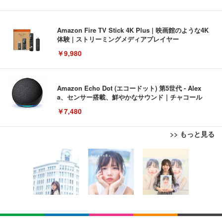
Amazon Fire TV Stick 4K Plus | 映画館のような4K
体験 | ストリーミングメディアプレイヤー
￥9,980
Amazon Echo Dot (エコードット) 第5世代 - Alex
a、センサー搭載、鮮やかなサウンド｜チャコール
￥7,480
>> もっと見る
[EdoErgo] オフィスチェア 椅子 テレワーク 疲れな
EIZO ビジネス向けプレミアムモニター | FlexScan
Amazonベーシック ペットシーツ 薄型 レギュラー 1
い 跳ね上げ式アームレスト コンパクト 約105度ロッ
EV3240X-WT | 31.5型4K UHD・USB Type-C・ホワ
回使い捨て 無香料 ホワイト 300枚
キング pc 事務椅子 360度回転 座面昇降 強化ナイロ
イト
ン樹脂ベース 通気性メッシュ 在宅ワーク H-WY01
￥3,373
￥5,699
￥105,595
(黒網+黒枠+黒足)
EIZO ビジネス向けプレミアムモニター | FlexScan
SIHOO B100 オフィスチェア／デスクチェア メッシ
Amazonベーシック ペットシーツ 厚型 ワイド 42枚
EV2740X-WT | 27.0型4K UHD・USB Type-C・ホワ