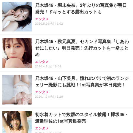
乃木坂46・堀未央奈、2年ぶりの写真集が明日
発売！ドキッとする露出カットも
エンタメ
2020.5.26(火) 16:02
乃木坂46・秋元真夏、セカンド写真集『しあわ
せにしたい』明日発売！先行カットを一挙まと
め
エンタメ
2020.4.7(火) 16:08
乃木坂46・山下美月、憧れのパリで初のランジ
ェリー撮影にも挑戦！1st写真集が本日発売！
エンタメ
2020.1.21(火) 13:28
初水着カットで抜群のスタイル披露！欅坂46・
渡邉理佐の1st写真集発売
エンタメ
2019.4.9(火) 10:06