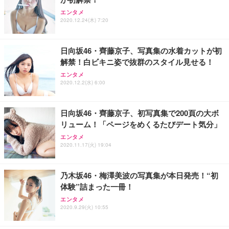
エンタメ
2020.12.24(木) 7:20
日向坂46・齊藤京子、写真集の水着カットが初
解禁！白ビキニ姿で抜群のスタイル見せる！
エンタメ
2020.12.2(水) 6:00
日向坂46・齊藤京子、初写真集で200頁の大ボ
リューム！「ページをめくるたびデート気分」
エンタメ
2020.11.17(火) 19:04
乃木坂46・梅澤美波の写真集が本日発売！“初
体験”詰まった一冊！
エンタメ
2020.9.29(火) 10:55