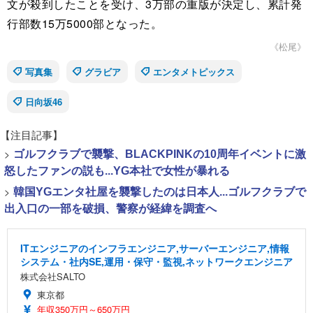
文が殺到したことを受け、3万部の重版が決定し、累計発
行部数15万5000部となった。
《松尾》
写真集
グラビア
エンタメトピックス
日向坂46
【注目記事】
>
ゴルフクラブで襲撃、BLACKPINKの10周年イベントに激
怒したファンの説も...YG本社で女性が暴れる
>
韓国YGエンタ社屋を襲撃したのは日本人...ゴルフクラブで
出入口の一部を破損、警察が経緯を調査へ
ITエンジニアのインフラエンジニア,サーバーエンジニア,情報
システム・社内SE,運用・保守・監視,ネットワークエンジニア
株式会社SALTO
東京都
年収350万円～650万円