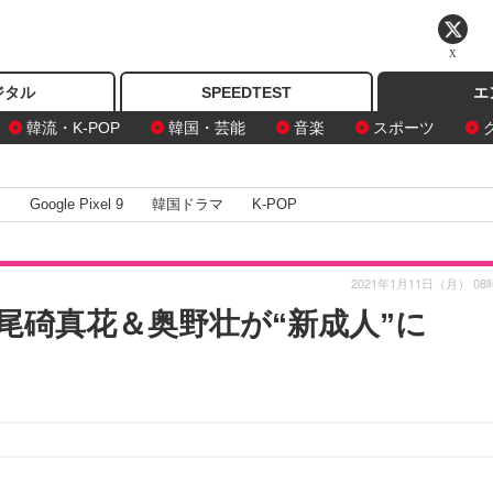
X
ジタル
SPEEDTEST
エ
韓流・K-POP
韓国・芸能
音楽
スポーツ
I
Google Pixel 9
韓国ドラマ
K-POP
2021年1月11日（月） 08
尾碕真花＆奥野壮が“新成人”に