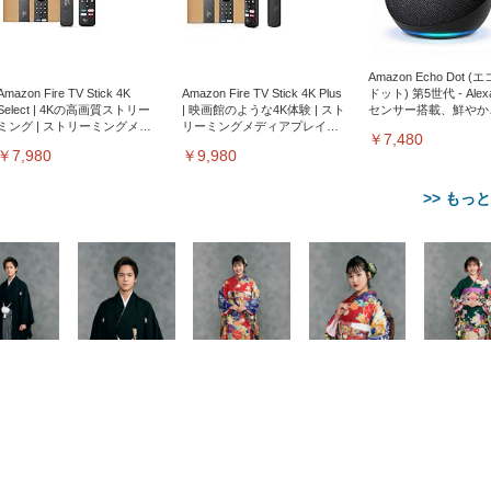
Amazon Echo Dot (
Amazon Fire TV Stick 4K
Amazon Fire TV Stick 4K Plus
ドット) 第5世代 - Ale
Select | 4Kの高画質ストリー
| 映画館のような4K体験 | スト
センサー搭載、鮮やか
ミング | ストリーミングメデ
リーミングメディアプレイヤ
サウンド｜チャコール
￥7,480
ィアプレイヤー
ー
￥7,980
￥9,980
>> もっ
【整備済み品】Dell
【MiniLED/24.5inch/280Hz/
正品】27"ゲーミングモ
ANDWINT オフィスチ
アイリスオーヤマ ペ
Sezlife オフィスチェア デスク
ネオ・ルーライフ ネオ・オム
E2724HS 27インチ 液晶モ
Sezlife オフィスチェア デスク
Smart Basic(スマートベーシ
GRAPHT THE SHOOTER
ー DualSense 充電フッ
ア デスクチェア 肘なし
シーツ 超厚型 お徳用 
チェア 疲れない テレワーク
ツ L 中型犬用 26枚入り 単品
ニター フル
チェア 疲れない テレワーク
ック) 【Amazon.co.jp限定】
Gaming Monitor 24” Essential
き（CFI-ZDM1J）
ッシュ 通気性 ランバ
ュラー 200枚入
チェア 強化バックレスト 30
HD（1920×1080）VA 非光
チェア 強化バックレスト 30度
Smart Basic アイリスオーヤマ
ーミングモニター QD 24.5イ
ポート付き 腰サポート
【Amazon.co.jp限定】
￥1,800
￥15,800
￥34,980
9,979
度ロッキング機能 人間工学 椅
沢 HDMI/DisplayPort/VGA
ロッキング機能 人間工学 椅子
ペットシーツ 超厚型 お徳用
￥4,139
￥3,731
1ms FHD 量子ドット 残像低減
ス圧無段階昇降 360度
￥7,680
￥7,680
￥3,670
子 腰サポート 90度跳ね上げ
スピーカー内蔵 高さ調整 ス
腰サポート 90度跳ね上げ式ア
ワイド 100枚入 (x 1) (ケース
年保証 | 輝点保証 | 日本メーカ
転 キャスター付き コ