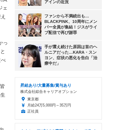
アインの近況
ジェ
ファンから不満続出も…
迎え
BLACKPINK、10周年にメン
バー全員が集結！ジスがライ
ブ配信で再び謝罪
かっ
手が震え続けた原因は首のヘ
こと
ルニアだった…KARA・スン
ヨン、症状の悪化を告白「治
並べ
療中だ」
昇給あり/大量募集/賞与あり
皆
株式会社綜合キャリアオプション
に生
東京都
月給24万5,000円～35万円
正社員
向