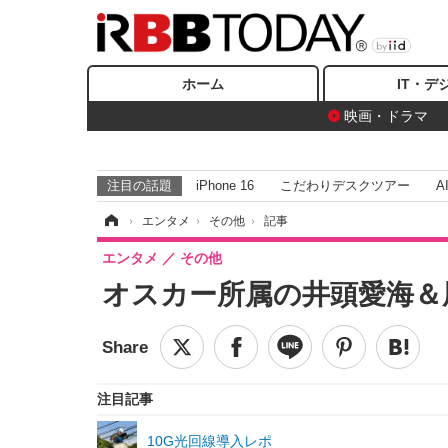
ホーム
IT・デ
映画・ドラマ
注目の話題
iPhone 16
こだわりデスクツアー
A
ホーム
›
エンタメ
›
その他
›
記事
エンタメ
その他
オスカー所属の井頭愛海＆
注目記事
10G光回線導入レポ