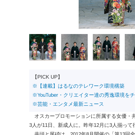
【PICK UP】
※【連載】はるなのテレワーク環境構築
※YouTuber・クリエイター達の秀逸環境を
※芸能・エンタメ最新ニュース
オスカープロモーションに所属する女優・井
3人が11日、新成人に。昨年12月に3人揃
井頭と尾碕は、2012年8月開催の「第13回