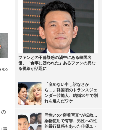
ファンとの不倫疑惑の渦中にある韓国名
優、「食事に誘われた」あるファンの異な
る視線が話題に
を送る
「産めない申し訳なさか
ら…」韓国初のトランスジェ
ンダー芸能人、結婚10年で別
れを選んだワケ
）の
同性との“密着写真”が拡散…
薬物使用で有罪、男性への性
的暴行疑惑もあった俳優ユ・
別賞