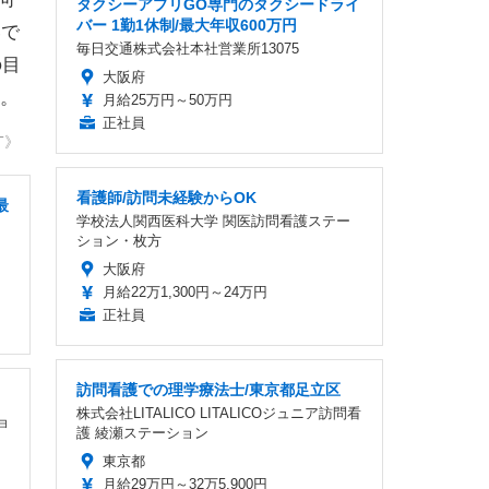
タクシーアプリGO専門のタクシードライ
バー 1勤1休制/最大年収600万円
いで
毎日交通株式会社本社営業所13075
の目
大阪府
。
月給25万円～50万円
正社員
T》
看護師/訪問未経験からOK
最
学校法人関西医科大学 関医訪問看護ステー
ション・枚方
大阪府
月給22万1,300円～24万円
正社員
訪問看護での理学療法士/東京都足立区
株式会社LITALICO LITALICOジュニア訪問看
ョ
護 綾瀬ステーション
東京都
月給29万円～32万5,900円