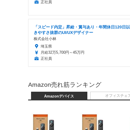
正社員
「スピード内定」昇給・賞与あり・年間休日120日以
きやすさ抜群のUI/UXデザイナー
株式会社小林
埼玉県
月給32万5,700円～45万円
正社員
Amazon売れ筋ランキング
オフィスチェ
Amazonデバイス