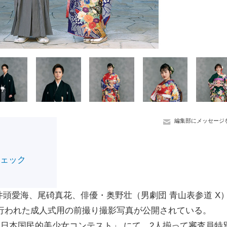
編集部にメッセージ
チェック
頭愛海、尾碕真花、俳優・奥野壮（男劇団 ⻘山表参道 X
って行われた成人式用の前撮り撮影写真が公開されている。
全日本国⺠的美少女コンテスト」 にて、2人揃って審査員特