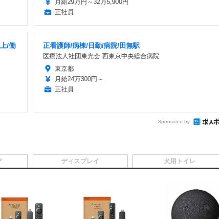
月給29万円～32万5,900円
正社員
上/働
正看護師/病棟/日勤/病院/田無駅
医療法人社団東光会 西東京中央総合病院
東京都
月給24万300円～
正社員
Sponsored by
ア
ディスプレイ
犬用トイレ