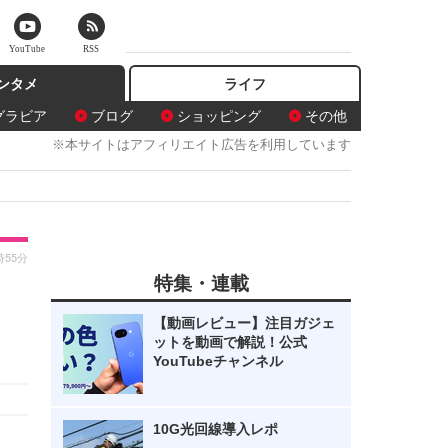
YouTube
RSS
ンタメ
ライフ
グラビア
ブログ
ショッピング
その他
※本サイトはアフィリエイト広告を利用しています
時55分
特集・連載
【動画レビュー】注目ガジェ
ットを動画で解説！公式
YouTubeチャンネル
10G光回線導入レポ