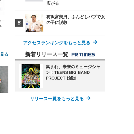
広がる
梅沢富美男、ふんどしパブで女
エコー
の子に説教
xa、
な
アクセスランキングをもっと見る
新着リリース一覧
と見る
集まれ、未来のミュージシャ
ン！TEENS BIG BAND
PROJECT 始動!
リリース一覧をもっと見る
FHD】
ェ
ット
 メ
レギ
 ゲ
ーサ
ンチ
 ガ
 (3
回
ー)
ンパ