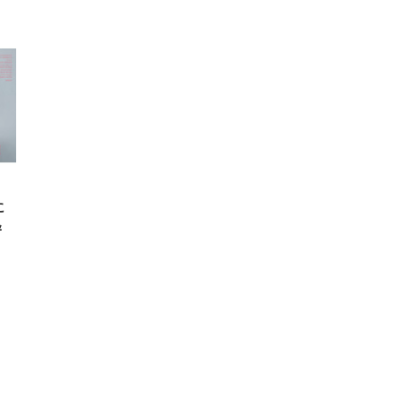
高さ
 在
に
＆