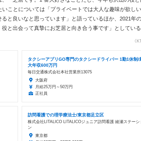
たいことについては「プライベートでは大人な趣味が欲し
ると良いなと思っています」と語っているほか、2021年
、役と出会って真摯にお芝居と向き合う事です」としている
《K
タクシーアプリGO専門のタクシードライバー 1勤1休制/
大年収600万円
毎日交通株式会社本社営業所13075
大阪府
月給25万円～50万円
正社員
訪問看護での理学療法士/東京都足立区
株式会社LITALICO LITALICOジュニア訪問看護 綾瀬ステーシ
ン
東京都