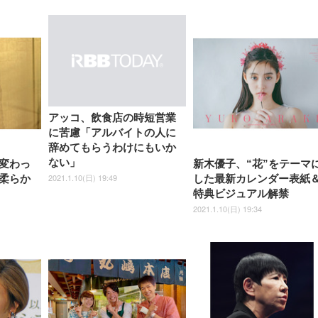
式アームレスト 3Dヘッドレス
イベル VESA対応
ームレスト 3Dヘッドレスト
販売)
クト 幅52×奥行58.5×
ト ハンガー付き 高反発クッシ
ComfortView ビジネス向け
ハンガー付き 高反発クッショ
84～96cm テレワーク
ョン PCチェア 通気性メッシ
ン PCチェア 通気性メッシュ
宅勤務 ブラック
ュ ゲーミング/勉強/事務用 お
ゲーミング/勉強/事務用 おし
しゃれ パソコンチェア (ブラ
ゃれ パソコンチェア (ホワイ
ック)
ト)
アッコ、飲食店の時短営業
に苦慮「アルバイトの人に
辞めてもらうわけにもいか
ない」
変わっ
新木優子、“花”をテーマ
2021.1.10(日) 19:49
柔らか
した最新カレンダー表紙
特典ビジュアル解禁
2021.1.10(日) 19:34