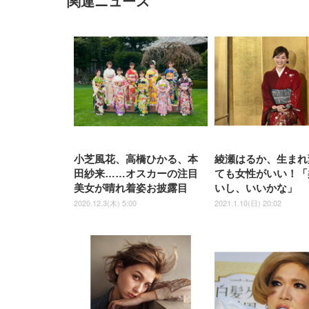
関連ニュース
ナイロン樹脂ベース 通気性メ
ッシュ 在宅ワーク H-
WY01(黒網+黒枠+黒足)
小芝風花、高橋ひかる、本
綾瀬はるか、生まれ
田紗来……オスカーの注目
ても女性がいい！「
美女が晴れ着姿お披露目
いし、いいかな」
2020.12.3(木) 5:00
2021.1.10(日) 20:02