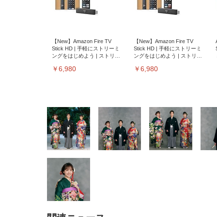
【New】Amazon Fire TV
【New】Amazon Fire TV
Stick HD | 手軽にストリーミ
Stick HD | 手軽にストリーミ
ングをはじめよう | ストリー
ングをはじめよう | ストリー
ミングメディアプレイヤー
ミングメディアプレイヤー
￥6,980
￥6,980
EIZO ビジネス向けプレミア
EIZO ビジネス向けプレミア
【純
[EdoErgo] オフィスチェア 椅
Amazonベーシック ペットシ
SIHOO B100 オフィスチェア
Amazonベーシック ペットシ
ムモニター | FlexScan
ムモニター | FlexScan
ニタ
子 テレワーク 疲れない 跳ね
ーツ 薄型 レギュラー 1回使い
／デスクチェア メッシュチェ
ーツ 厚型 ワイド 42枚x2袋(84
EV3240X-WT | 31.5型4K
EV2740X-WT | 27.0型4K
ク付
上げ式アームレスト コンパク
捨て 無香料 ホワイト 300枚
ア 人間工学 疲れない ブラッ
枚) ホワイト(吸収面:ライトブ
UHD・USB Type-C・ホワイ
UHD・USB Type-C・ホワイ
ト 約105度ロッキング pc 事務
￥105,595
￥109,572
ク
ルー)
￥4
ト
ト
￥5,699
￥3,373
￥27,999
￥3,234
椅子 360度回転 座面昇降 強化