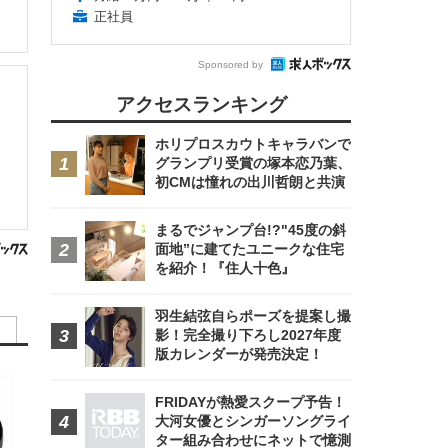
正社員
Sponsored by
アクセスランキング
ホリプロスカウトキャラバンで
グランプリ受賞の塚本恋乃葉、
初CMは憧れの出川哲朗と共演
まるでジャンプ台!?"45度の斜
面地”に建てたユニークな住宅
を紹介！『住人十色』
羽生結弦自らポーズを提案し撮
影！完全撮り下ろし2027年度
版カレンダーが発売決定！
FRIDAYが熱愛スクープ予告！
大河女優とシンガーソングライ
ター組み合わせにネットで憶測