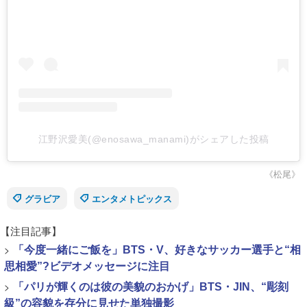
江野沢愛美(@enosawa_manami)がシェアした投稿
《松尾》
グラビア
エンタメトピックス
【注目記事】
>
「今度一緒にご飯を」BTS・V、好きなサッカー選手と“相
思相愛”?ビデオメッセージに注目
>
「パリが輝くのは彼の美貌のおかげ」BTS・JIN、“彫刻
級”の容貌を存分に見せた単独撮影