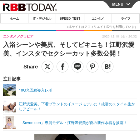
MENU
CLOSE
ホーム
IT・デジタル
SPEED TEST
エンタメ
ライフ
ホーム
IT・デジタル
エンタメ
グラビア
2020.12.18（金）20:32
入浴シーンや美尻、そしてビキニも！江野沢愛
IT・デジタルTOP
スマートフォン
SPEED TEST
美、インスタでセクシーカット多数公開！
ネタ
ガジェット・ツール
エンタメ
ショッピング
その他
エンタメTOP
映画・ドラマ
ライフ
注目記事
韓流・K-POP
韓国・芸能
ライフTOP
グルメ
リリース一覧
10G光回線導入レポ
音楽
スポーツ
ペット
ショッピング
プッシュ通知の停止方法
江野沢愛美、下着ブランドのイメージモデルに！抜群のスタイル生か
しアピール！
グラビア
ブログ
その他
ショッピング
その他
「Seventeen」専属モデル・江野沢愛美が夏の新作水着を披露！