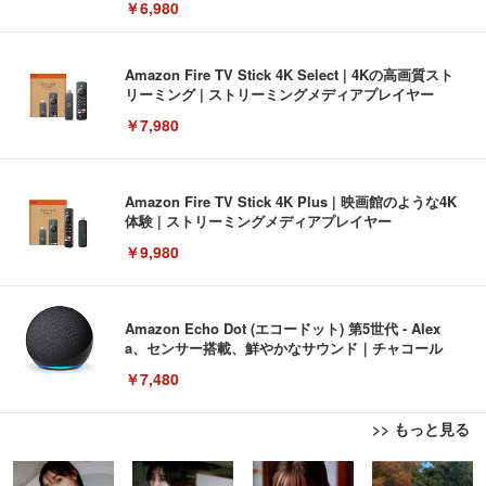
￥6,980
Amazon Fire TV Stick 4K Select | 4Kの高画質スト
リーミング | ストリーミングメディアプレイヤー
￥7,980
Amazon Fire TV Stick 4K Plus | 映画館のような4K
体験 | ストリーミングメディアプレイヤー
￥9,980
Amazon Echo Dot (エコードット) 第5世代 - Alex
a、センサー搭載、鮮やかなサウンド｜チャコール
￥7,480
>> もっと見る
[EdoErgo] オフィスチェア 椅子 テレワーク 疲れな
EIZO ビジネス向けプレミアムモニター | FlexScan
Amazonベーシック ペットシーツ 薄型 レギュラー 1