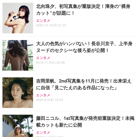
北向珠夕、初写真集が重版決定！渾身の“裸身
カット”が話題に！
エンタメ
2020.12.14(月) 21:21
大人の色気がハンパない！長谷川京子、上半身
ヌードのセクシーな後ろ姿が公開！
エンタメ
2019.11.9(土) 20:48
吉岡里帆、2nd写真集を11月に発売！出来栄え
に自信「見ごたえのある作品になった」
エンタメ
2020.9.3(木) 16:34
藤田ニコル、1st写真集が発売前重版決定！未掲
載カットも新たに公開
エンタメ
2020.2.17(月) 9:02