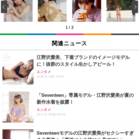
い 跳ね上げ式アームレスト コンパクト 約105度ロッ
EV3240X-WT | 31.5型4K UHD・USB Type-C・ホワ
‹
回使い捨て 無香料 ホワイト 300枚
キング pc 事務椅子 360度回転 座面昇降 強化ナイロ
イト
ン樹脂ベース 通気性メッシュ 在宅ワーク H-WY01
￥3,373
￥5,699
￥105,595
(黒網+黒枠+黒足)
1
/
2
EIZO ビジネス向けプレミアムモニター | FlexScan
SIHOO B100 オフィスチェア／デスクチェア メッシ
Amazonベーシック ペットシーツ 厚型 ワイド 42枚
EV2740X-WT | 27.0型4K UHD・USB Type-C・ホワ
ュチェア 人間工学 疲れない ブラック
x2袋(84枚) ホワイト(吸収面:ライトブルー)
関連ニュース
イト
￥27,999
￥3,234
￥109,572
江野沢愛美、下着ブランドのイメージモデル
に！抜群のスタイル生かしアピール！
Sezlife オフィスチェア デスクチェア 疲れない テレ
【純正品】27"ゲーミングモニター DualSense 充電
ネオ・ルーライフ ネオ・オムツ L 中型犬用 26枚入
エンタメ
ワーク チェア 強化バックレスト 30度ロッキング機
フック付き（CFI-ZDM1J）
り 単品
2020.5.1(金) 18:24
能 人間工学 椅子 腰サポート 90度跳ね上げ式アーム
レスト 3Dヘッドレスト ハンガー付き 高反発クッシ
￥49,979
￥1,800
￥7,680
ョン PCチェア 通気性メッシュ ゲーミング/勉強/事
「Seventeen」専属モデル・江野沢愛美が夏の
務用 おしゃれ パソコンチェア (ブラック)
新作水着を披露！
Sezlife オフィスチェア デスクチェア 疲れない テレ
【整備済み品】Dell E2724HS 27インチ 液晶モニタ
Smart Basic(スマートベーシック) 【Amazon.co.jp
エンタメ
ワーク チェア 強化バックレスト 30度ロッキング機
ー フルHD（1920×1080）VA 非光沢 HDMI/DisplayP
限定】 Smart Basic アイリスオーヤマ ペットシーツ
2017.6.16(金) 23:03
能 人間工学 椅子 腰サポート 90度跳ね上げ式アーム
ort/VGA スピーカー内蔵 高さ調整 スイベル VESA対
超厚型 お徳用 ワイド 100枚入 (x 1) (ケース販売)
レスト 3Dヘッドレスト ハンガー付き 高反発クッシ
応 ComfortView ビジネス向け
￥7,680
￥15,800
￥3,670
ョン PCチェア 通気性メッシュ ゲーミング/勉強/事
Seventeenモデルの江野沢愛美がセクシーすぎ
務用 おしゃれ パソコンチェア (ホワイト)