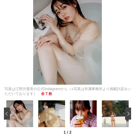
写真は江野沢愛美の公式Instagramから（※写真は所属事務所より掲載許諾をい
ただいております）
全 7 枚
‹
1
/
2