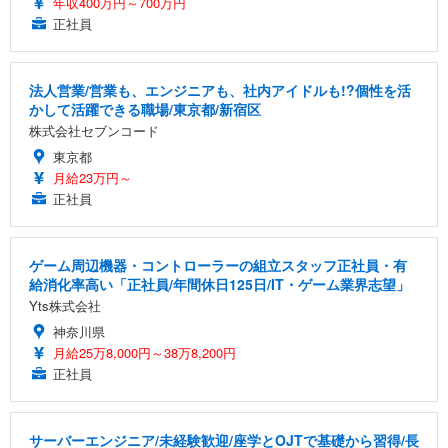
年収400万円～700万円
正社員
法人営業/営業も、エンジニアも、社内アイドルも!?個性を活
かして活躍できる職場/東京都/新宿区
株式会社セブンコード
東京都
月給23万円～
正社員
ゲーム周辺機器・コントローラーの組立スタッフ正社員・有
給消化率高い「正社員/年間休日125日/IT・ゲーム業界志望」
Yts株式会社
神奈川県
月給25万8,000円～38万8,200円
正社員
サーバーエンジニア/未経験歓迎/座学とOJTで基礎から習得/長