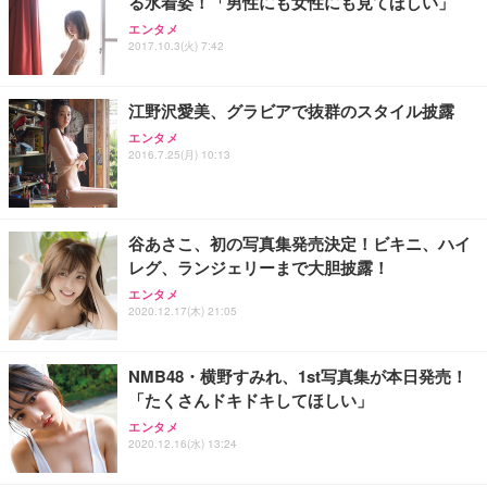
る水着姿！「男性にも女性にも見てほしい」
ANDWINT オフィスチェア デスクチェア 肘なし メ
【MiniLED/24.5inch/280Hz/FHD】GRAPHT THE S
アイリスオーヤマ ペットシーツ 超厚型 お徳用 レギ
ッシュ 通気性 ランバーサポート付き 腰サポート ガ
HOOTER Gaming Monitor 24” Essential ゲーミン
エンタメ
ュラー 200枚入【Amazon.co.jp限定】
ス圧無段階昇降 360度回転 キャスター付き コンパク
グモニター QD 24.5インチ 1ms FHD 量子ドット 残
2017.10.3(火) 7:42
ト 幅52×奥行58.5×高さ84～96cm テレワーク 在宅
像低減 (3年保証 | 輝点保証 | 日本メーカー)
￥3,731
￥4,139
￥34,980
勤務 ブラック
江野沢愛美、グラビアで抜群のスタイル披露
エンタメ
2016.7.25(月) 10:13
谷あさこ、初の写真集発売決定！ビキニ、ハイ
レグ、ランジェリーまで大胆披露！
エンタメ
2020.12.17(木) 21:05
NMB48・横野すみれ、1st写真集が本日発売！
「たくさんドキドキしてほしい」
エンタメ
2020.12.16(水) 13:24