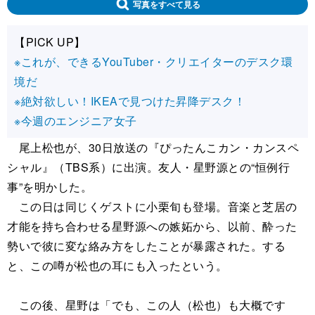
写真をすべて見る
【PICK UP】
※これが、できるYouTuber・クリエイターのデスク環
境だ
※絶対欲しい！IKEAで見つけた昇降デスク！
※今週のエンジニア女子
尾上松也が、30日放送の『ぴったんこカン・カンスペ
シャル』（TBS系）に出演。友人・星野源との“恒例行
事”を明かした。
この日は同じくゲストに小栗旬も登場。音楽と芝居の
才能を持ち合わせる星野源への嫉妬から、以前、酔った
勢いで彼に変な絡み方をしたことが暴露された。する
と、この噂が松也の耳にも入ったという。
この後、星野は「でも、この人（松也）も大概です