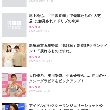
ワーク チェア 強化バックレスト 30度ロッキング機
ー フルHD（1920×1080）VA 非光沢 HDMI/DisplayP
限定】 Smart Basic アイリスオーヤマ ペットシーツ
2020.10.24(土) 14:46
能 人間工学 椅子 腰サポート 90度跳ね上げ式アーム
ort/VGA スピーカー内蔵 高さ調整 スイベル VESA対
超厚型 お徳用 ワイド 100枚入 (x 1) (ケース販売)
レスト 3Dヘッドレスト ハンガー付き 高反発クッシ
応 ComfortView ビジネス向け
￥7,680
￥15,800
￥3,670
ョン PCチェア 通気性メッシュ ゲーミング/勉強/事
尾上松也、『半沢直樹』で先輩たちの“大芝
務用 おしゃれ パソコンチェア (ホワイト)
居”に触発されアドリブの奇声
ANDWINT オフィスチェア デスクチェア 肘なし メ
【MiniLED/24.5inch/280Hz/FHD】GRAPHT THE S
アイリスオーヤマ ペットシーツ 超厚型 お徳用 レギ
エンタメ
ッシュ 通気性 ランバーサポート付き 腰サポート ガ
HOOTER Gaming Monitor 24” Essential ゲーミン
ュラー 200枚入【Amazon.co.jp限定】
2020.9.5(土) 4:30
ス圧無段階昇降 360度回転 キャスター付き コンパク
グモニター QD 24.5インチ 1ms FHD 量子ドット 残
ト 幅52×奥行58.5×高さ84～96cm テレワーク 在宅
像低減 (3年保証 | 輝点保証 | 日本メーカー)
￥3,731
￥4,139
￥34,980
勤務 ブラック
新垣結衣＆星野源『逃げ恥』新春SPクランクイ
ン！「戻れるものですね」
エンタメ
2020.10.6(火) 18:51
大原優乃、浅川梨奈、小倉優香ら……注目のセ
クシーグラビアをピックアップ！
エンタメ
2019.9.8(日) 21:19
アイドルがセクシーランジェリーショット公