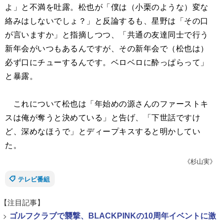
よ」と不満を吐露。松也が「僕は（小栗のような）変な
絡みはしないでしょ？」と反論するも、星野は「その口
が言いますか」と指摘しつつ、「共通の友達同士で行う
新年会がいつもあるんですが、その新年会で（松也は）
必ず口にチューするんです。ベロベロに酔っぱらって」
と暴露。
これについて松也は「年始めの源さんのファーストキ
スは俺が奪うと決めている」と告げ、「下世話ですけ
ど、深めなほうで」とディープキスすると明かしてい
た。
《杉山実》
テレビ番組
【注目記事】
>
ゴルフクラブで襲撃、BLACKPINKの10周年イベントに激