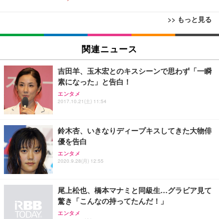
>> もっと見る
[EdoErgo] オフィスチェア 椅子 テレワーク 疲れな
EIZO ビジネス向けプレミアムモニター | FlexScan
Amazonベーシック ペットシーツ 薄型 レギュラー 1
い 跳ね上げ式アームレスト コンパクト 約105度ロッ
EV3240X-WT | 31.5型4K UHD・USB Type-C・ホワ
関連ニュース
回使い捨て 無香料 ホワイト 300枚
キング pc 事務椅子 360度回転 座面昇降 強化ナイロ
イト
ン樹脂ベース 通気性メッシュ 在宅ワーク H-WY01
￥3,373
￥5,699
￥105,595
吉田羊、玉木宏とのキスシーンで思わず「一瞬
(黒網+黒枠+黒足)
素になった」と告白！
エンタメ
EIZO ビジネス向けプレミアムモニター | FlexScan
SIHOO B100 オフィスチェア／デスクチェア メッシ
Amazonベーシック ペットシーツ 厚型 ワイド 42枚
2017.10.21(土) 11:54
EV2740X-WT | 27.0型4K UHD・USB Type-C・ホワ
ュチェア 人間工学 疲れない ブラック
x2袋(84枚) ホワイト(吸収面:ライトブルー)
イト
￥27,999
￥3,234
￥109,572
鈴木杏、いきなりディープキスしてきた大物俳
優を告白
Sezlife オフィスチェア デスクチェア 疲れない テレ
エンタメ
【純正品】27"ゲーミングモニター DualSense 充電
ネオ・ルーライフ ネオ・オムツ L 中型犬用 26枚入
ワーク チェア 強化バックレスト 30度ロッキング機
2020.9.28(月) 12:55
フック付き（CFI-ZDM1J）
り 単品
能 人間工学 椅子 腰サポート 90度跳ね上げ式アーム
レスト 3Dヘッドレスト ハンガー付き 高反発クッシ
￥49,979
￥1,800
￥7,680
ョン PCチェア 通気性メッシュ ゲーミング/勉強/事
尾上松也、橋本マナミと同級生…グラビア見て
務用 おしゃれ パソコンチェア (ブラック)
驚き「こんなの持ってたんだ！」
Sezlife オフィスチェア デスクチェア 疲れない テレ
【整備済み品】Dell E2724HS 27インチ 液晶モニタ
Smart Basic(スマートベーシック) 【Amazon.co.jp
エンタメ