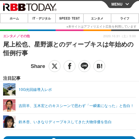
MENU
CLOSE
ホーム
IT・デジタル
SPEED TEST
エンタメ
ライフ
ホーム
IT・デジタル
エンタメ
その他
2020.10.31（土）5:00
尾上松也、星野源とのディープキスは年始めの
IT・デジタルTOP
スマートフォン
SPEED TEST
恒例行事
ネタ
ガジェット・ツール
エンタメ
ショッピング
その他
エンタメTOP
映画・ドラマ
ライフ
注目記事
韓流・K-POP
韓国・芸能
ライフTOP
グルメ
リリース一覧
10G光回線導入レポ
音楽
スポーツ
ペット
ショッピング
プッシュ通知の停止方法
吉田羊、玉木宏とのキスシーンで思わず「一瞬素になった」と告白！
グラビア
ブログ
その他
ショッピング
その他
鈴木杏、いきなりディープキスしてきた大物俳優を告白