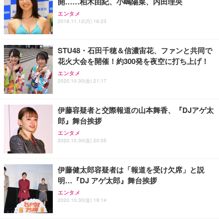
開……柏木由紀、小嶋陽菜、内田理央
エンタメ
2018.11.12(月) 16:23
STU48・石田千穂＆信濃宙花、ファンと共同で
花火大会を開催！約300発を夜空に打ち上げ！
エンタメ
2020.10.30(金) 21:17
伊藤容疑者と交際報道の山本舞香、『DJアゲ太
郎』舞台挨拶
エンタメ
2020.10.30(金) 20:05
伊藤健太郎容疑者は「報道を受け欠席」と説
明…『DJ アゲ太郎』舞台挨拶
エンタメ
2020.10.30(金) 19:14