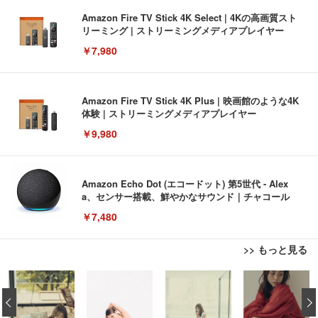
Amazon Fire TV Stick 4K Select | 4Kの高画質スト
リーミング | ストリーミングメディアプレイヤー
￥7,980
Amazon Fire TV Stick 4K Plus | 映画館のような4K
体験 | ストリーミングメディアプレイヤー
￥9,980
Amazon Echo Dot (エコードット) 第5世代 - Alex
a、センサー搭載、鮮やかなサウンド｜チャコール
￥7,480
>> もっと見る
[EdoErgo] オフィスチェア 椅子 テレワーク 疲れな
EIZO ビジネス向けプレミアムモニター | FlexScan
Amazonベーシック ペットシーツ 薄型 レギュラー 1
い 跳ね上げ式アームレスト コンパクト 約105度ロッ
EV3240X-WT | 31.5型4K UHD・USB Type-C・ホワ
‹
回使い捨て 無香料 ホワイト 300枚
キング pc 事務椅子 360度回転 座面昇降 強化ナイロ
イト
ン樹脂ベース 通気性メッシュ 在宅ワーク H-WY01
￥3,373