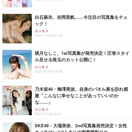
ト 幅52×奥行58.5×高さ84～96cm テレワーク 在宅
像低減 (3年保証 | 輝点保証 | 日本メーカー)
￥3,731
￥4,139
￥34,980
勤務 ブラック
白石麻衣、吉岡里帆……今注目の写真集をチェ
ック！
エンタメ
2020.10.5(月) 21:03
桃月なしこ、1st写真集が発売決定！圧巻スタイ
ル見せる珠玉のカット公開に！
エンタメ
2020.10.1(木) 18:26
乃木坂46・梅澤美波、自身のパネル展を訪れ感
激「こんなに幸せなことがあっていいのか
な……」
エンタメ
2020.10.2(金) 9:43
SKE48・大場美奈、2nd写真集発売決定！女性
カメラマンと2人きりの密着撮影ロケ