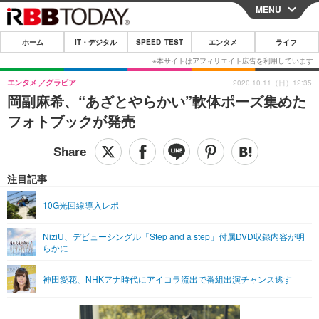
MENU
CLOSE
ホーム
IT・デジタル
SPEED TEST
エンタメ
ライフ
ホーム
IT・デジタル
エンタメ
グラビア
2020.10.11（日）12:35
岡副麻希、“あざとやらかい”軟体ポーズ集めた
IT・デジタルTOP
スマートフォン
SPEED TEST
フォトブックが発売
ネタ
ガジェット・ツール
エンタメ
ショッピング
その他
エンタメTOP
映画・ドラマ
ライフ
注目記事
韓流・K-POP
韓国・芸能
ライフTOP
グルメ
リリース一覧
10G光回線導入レポ
音楽
スポーツ
ペット
ショッピング
プッシュ通知の停止方法
NiziU、デビューシングル「Step and a step」付属DVD収録内容が明
らかに
グラビア
ブログ
その他
ショッピング
その他
神田愛花、NHKアナ時代にアイコラ流出で番組出演チャンス逃す