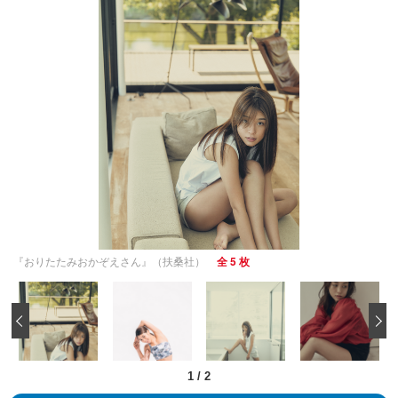
『おりたたみおかぞえさん』（扶桑社）
全 5 枚
‹
1
/
2