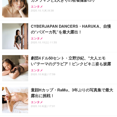
エンタメ
2020.10.1(木) 8:38
CYBERJAPAN DANCERS・HARUKA、自慢
の“バズーカ乳”を最大露出！
エンタメ
2020.10.10(土) 11:55
劇団4ドル50セント・立野沙紀、"大人エモ
い"テーマのグラビア！ピンクビキニ姿も披露
エンタメ
2020.10.9(金) 17:59
童顔Hカップ・RaMu、3年ぶりの写真集で最大
露出に挑戦！
エンタメ
2020.10.9(金) 17:01