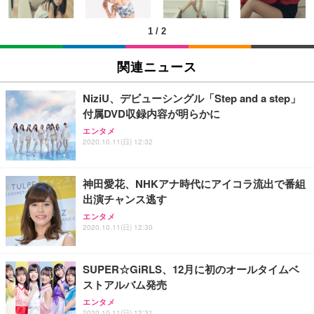
￥5,699
￥105,595
(黒網+黒枠+黒足)
1
/
2
EIZO ビジネス向けプレミアムモニター | FlexScan
SIHOO B100 オフィスチェア／デスクチェア メッシ
Amazonベーシック ペットシーツ 厚型 ワイド 42枚
EV2740X-WT | 27.0型4K UHD・USB Type-C・ホワ
ュチェア 人間工学 疲れない ブラック
x2袋(84枚) ホワイト(吸収面:ライトブルー)
関連ニュース
イト
￥27,999
￥3,234
￥109,572
NiziU、デビューシングル「Step and a step」
付属DVD収録内容が明らかに
Sezlife オフィスチェア デスクチェア 疲れない テレ
【純正品】27"ゲーミングモニター DualSense 充電
ネオ・ルーライフ ネオ・オムツ L 中型犬用 26枚入
エンタメ
ワーク チェア 強化バックレスト 30度ロッキング機
フック付き（CFI-ZDM1J）
り 単品
2020.10.11(日) 12:32
能 人間工学 椅子 腰サポート 90度跳ね上げ式アーム
レスト 3Dヘッドレスト ハンガー付き 高反発クッシ
￥49,979
￥1,800
￥7,680
ョン PCチェア 通気性メッシュ ゲーミング/勉強/事
神田愛花、NHKアナ時代にアイコラ流出で番組
務用 おしゃれ パソコンチェア (ブラック)
出演チャンス逃す
Sezlife オフィスチェア デスクチェア 疲れない テレ
【整備済み品】Dell E2724HS 27インチ 液晶モニタ
Smart Basic(スマートベーシック) 【Amazon.co.jp
エンタメ
ワーク チェア 強化バックレスト 30度ロッキング機
ー フルHD（1920×1080）VA 非光沢 HDMI/DisplayP
限定】 Smart Basic アイリスオーヤマ ペットシーツ
2020.10.11(日) 12:30
能 人間工学 椅子 腰サポート 90度跳ね上げ式アーム
ort/VGA スピーカー内蔵 高さ調整 スイベル VESA対
超厚型 お徳用 ワイド 100枚入 (x 1) (ケース販売)
レスト 3Dヘッドレスト ハンガー付き 高反発クッシ
応 ComfortView ビジネス向け
￥7,680
￥15,800
￥3,670
ョン PCチェア 通気性メッシュ ゲーミング/勉強/事
SUPER☆GiRLS、12月に初のオールタイムベ
務用 おしゃれ パソコンチェア (ホワイト)
ストアルバム発売
ANDWINT オフィスチェア デスクチェア 肘なし メ
【MiniLED/24.5inch/280Hz/FHD】GRAPHT THE S
アイリスオーヤマ ペットシーツ 超厚型 お徳用 レギ
ッシュ 通気性 ランバーサポート付き 腰サポート ガ
HOOTER Gaming Monitor 24” Essential ゲーミン
エンタメ
ュラー 200枚入【Amazon.co.jp限定】
ス圧無段階昇降 360度回転 キャスター付き コンパク
グモニター QD 24.5インチ 1ms FHD 量子ドット 残
2020.10.11(日) 12:31