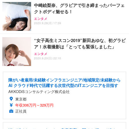
中崎絵梨奈、グラビアで引き締まったパーフェ
クトボディ魅せる！
エンタメ
2020.9.28(月) 17:39
“女子高生ミスコン2019”新田あゆな、初グラビ
ア！水着撮影は「とっても緊張しました」
エンタメ
2020.9.20(日) 22:10
障がい者雇用/未経験インフラエンジニア/地域限定/未経験から
AI クラウド時代で活躍する次世代型のITエンジニアを目指す
AKKODiSコンサルティング株式会社
東京都
年収306万円～329万円
正社員