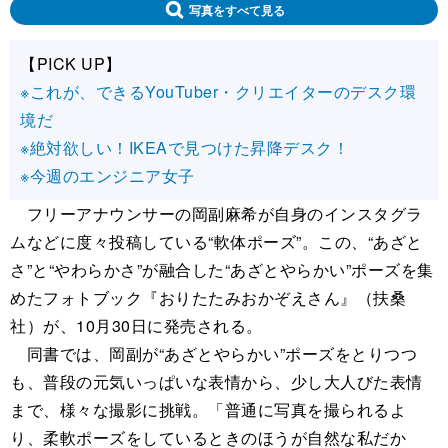
写真をすべて見る
【PICK UP】
※これが、できるYouTuber・クリエイターのデスク環
境だ
※絶対欲しい！IKEAで見つけた昇降デスク！
※今週のエンジニア女子
フリーアナウンサーの岡副麻希が自身のインスタグラ
ムなどに度々投稿している“軟体ポーズ”。この、“あざと
さ”と“やわらかさ”が融合した“あざとやらかい”ポーズを集
めたフォトブック『おりたたみおかぞえさん』（扶桑
社）が、10月30日に発売される。
同書では、岡副が“あざとやらかい”ポーズをとりつつ
も、普段の元気いっぱいな表情から、少し大人びた表情
まで、様々な撮影に挑戦。「普通に写真を撮られるよ
り、柔軟ポーズをしているときのほうが自然な私だか