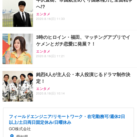
へ!?
エンタメ
2020.8.16(日) 11:33
3時のヒロイン・福田、マッチングアプリでイ
ケメンとガチ恋愛に発展？！
エンタメ
2020.8.16(日) 11:21
純烈4人が主人公・本人役演じるドラマ制作決
定！
エンタメ
2020.8.16(日) 10:14
フィールドエンジニア/リモートワーク・在宅勤務可/週休2日
以上/土日両日固定休み/日曜休み
GO株式会社
愛知県