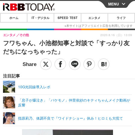
MENU
CLOSE
ホーム
IT・デジタル
SPEED TEST
エンタメ
ライフ
ホーム
IT・デジタル
エンタメ
その他
2020.8.16（日）13:09
フワちゃん、小池都知事と対談で「すっかり友
IT・デジタルTOP
スマートフォン
SPEED TEST
だちになっちゃった」
ネタ
ガジェット・ツール
エンタメ
ショッピング
その他
エンタメTOP
映画・ドラマ
ライフ
注目記事
韓流・K-POP
韓国・芸能
ライフTOP
グルメ
リリース一覧
10G光回線導入レポ
音楽
スポーツ
ペット
ショッピング
プッシュ通知の停止方法
「息子が爆泣き」「バケモノ」仲里依紗のキティちゃんメイク動画が
反響
グラビア
ブログ
その他
ショッピング
その他
指原莉乃、体調不良で『ワイドナショー』休み！ヒロミも大慌て