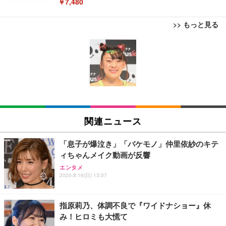
￥7,480
>> もっと見る
[EdoErgo] オフィスチェア 椅子 テレワーク 疲れな
EIZO ビジネス向けプレミアムモニター | FlexScan
Amazonベーシック ペットシーツ 薄型 レギュラー 1
い 跳ね上げ式アームレスト コンパクト 約105度ロッ
EV3240X-WT | 31.5型4K UHD・USB Type-C・ホワ
回使い捨て 無香料 ホワイト 300枚
キング pc 事務椅子 360度回転 座面昇降 強化ナイロ
イト
ン樹脂ベース 通気性メッシュ 在宅ワーク H-WY01
￥3,373
￥5,699
￥105,595
(黒網+黒枠+黒足)
EIZO ビジネス向けプレミアムモニター | FlexScan
SIHOO B100 オフィスチェア／デスクチェア メッシ
Amazonベーシック ペットシーツ 厚型 ワイド 42枚
EV2740X-WT | 27.0型4K UHD・USB Type-C・ホワ
ュチェア 人間工学 疲れない ブラック
x2袋(84枚) ホワイト(吸収面:ライトブルー)
関連ニュース
イト
￥27,999
￥3,234
￥109,572
「息子が爆泣き」「バケモノ」仲里依紗のキテ
ィちゃんメイク動画が反響
Sezlife オフィスチェア デスクチェア 疲れない テレ
【純正品】27"ゲーミングモニター DualSense 充電
ネオ・ルーライフ ネオ・オムツ L 中型犬用 26枚入
エンタメ
ワーク チェア 強化バックレスト 30度ロッキング機
2020.8.16(日) 13:07
フック付き（CFI-ZDM1J）
り 単品
能 人間工学 椅子 腰サポート 90度跳ね上げ式アーム
レスト 3Dヘッドレスト ハンガー付き 高反発クッシ
￥49,979
￥1,800
￥7,680
ョン PCチェア 通気性メッシュ ゲーミング/勉強/事
指原莉乃、体調不良で『ワイドナショー』休
務用 おしゃれ パソコンチェア (ブラック)
み！ヒロミも大慌て
Sezlife オフィスチェア デスクチェア 疲れない テレ
【整備済み品】Dell E2724HS 27インチ 液晶モニタ
Smart Basic(スマートベーシック) 【Amazon.co.jp