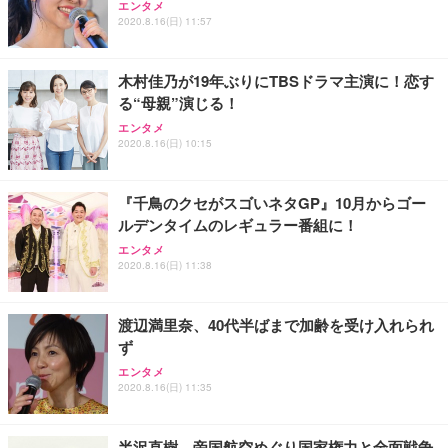
エンタメ
ワーク チェア 強化バックレスト 30度ロッキング機
ー フルHD（1920×1080）VA 非光沢 HDMI/DisplayP
限定】 Smart Basic アイリスオーヤマ ペットシーツ
2020.8.16(日) 11:57
能 人間工学 椅子 腰サポート 90度跳ね上げ式アーム
ort/VGA スピーカー内蔵 高さ調整 スイベル VESA対
超厚型 お徳用 ワイド 100枚入 (x 1) (ケース販売)
レスト 3Dヘッドレスト ハンガー付き 高反発クッシ
応 ComfortView ビジネス向け
￥7,680
￥15,800
￥3,670
ョン PCチェア 通気性メッシュ ゲーミング/勉強/事
木村佳乃が19年ぶりにTBSドラマ主演に！恋す
務用 おしゃれ パソコンチェア (ホワイト)
る“母親”演じる！
ANDWINT オフィスチェア デスクチェア 肘なし メ
【MiniLED/24.5inch/280Hz/FHD】GRAPHT THE S
アイリスオーヤマ ペットシーツ 超厚型 お徳用 レギ
ッシュ 通気性 ランバーサポート付き 腰サポート ガ
HOOTER Gaming Monitor 24” Essential ゲーミン
エンタメ
ュラー 200枚入【Amazon.co.jp限定】
ス圧無段階昇降 360度回転 キャスター付き コンパク
グモニター QD 24.5インチ 1ms FHD 量子ドット 残
2020.8.16(日) 10:15
ト 幅52×奥行58.5×高さ84～96cm テレワーク 在宅
像低減 (3年保証 | 輝点保証 | 日本メーカー)
￥3,731
￥4,139
￥34,980
勤務 ブラック
『千鳥のクセがスゴいネタGP』10月からゴー
ルデンタイムのレギュラー番組に！
エンタメ
2020.8.16(日) 11:38
渡辺満里奈、40代半ばまで加齢を受け入れられ
ず
エンタメ
2020.8.16(日) 11:35
半沢直樹、帝国航空めぐり国家権力と全面戦争