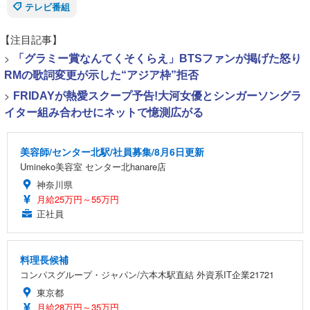
テレビ番組
【注目記事】
>
「グラミー賞なんてくそくらえ」BTSファンが掲げた怒り
RMの歌詞変更が示した“アジア枠”拒否
>
FRIDAYが熱愛スクープ予告!大河女優とシンガーソングラ
イター組み合わせにネットで憶測広がる
美容師/センター北駅/社員募集/8月6日更新
Umineko美容室 センター北hanare店
神奈川県
月給25万円～55万円
正社員
料理長候補
コンパスグループ・ジャパン/六本木駅直結 外資系IT企業21721
東京都
月給28万円～35万円