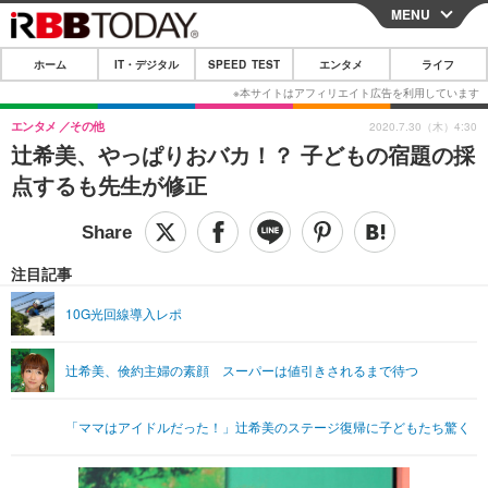
MENU
CLOSE
ホーム
IT・デジタル
SPEED TEST
エンタメ
ライフ
ホーム
IT・デジタル
エンタメ
その他
2020.7.30（木）4:30
辻希美、やっぱりおバカ！？ 子どもの宿題の採
IT・デジタルTOP
スマートフォン
SPEED TEST
点するも先生が修正
ネタ
ガジェット・ツール
エンタメ
ショッピング
その他
エンタメTOP
映画・ドラマ
ライフ
注目記事
韓流・K-POP
韓国・芸能
ライフTOP
グルメ
リリース一覧
10G光回線導入レポ
音楽
スポーツ
ペット
ショッピング
プッシュ通知の停止方法
辻希美、倹約主婦の素顔 スーパーは値引きされるまで待つ
グラビア
ブログ
その他
ショッピング
その他
「ママはアイドルだった！」辻希美のステージ復帰に子どもたち驚く