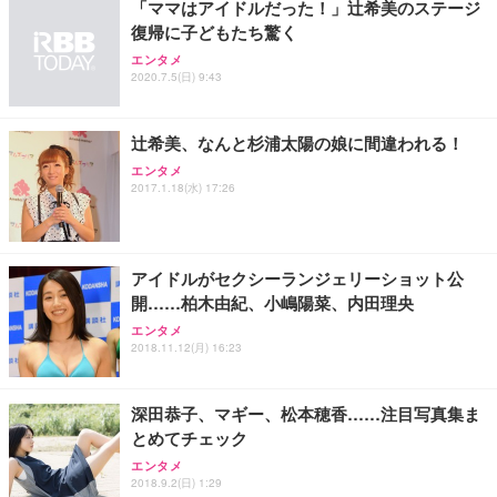
「ママはアイドルだった！」辻希美のステージ
務用 おしゃれ パソコンチェア (ブラック)
復帰に子どもたち驚く
Sezlife オフィスチェア デスクチェア 疲れない テレ
【整備済み品】Dell E2724HS 27インチ 液晶モニタ
Smart Basic(スマートベーシック) 【Amazon.co.jp
エンタメ
ワーク チェア 強化バックレスト 30度ロッキング機
ー フルHD（1920×1080）VA 非光沢 HDMI/DisplayP
限定】 Smart Basic アイリスオーヤマ ペットシーツ
2020.7.5(日) 9:43
能 人間工学 椅子 腰サポート 90度跳ね上げ式アーム
ort/VGA スピーカー内蔵 高さ調整 スイベル VESA対
超厚型 お徳用 ワイド 100枚入 (x 1) (ケース販売)
レスト 3Dヘッドレスト ハンガー付き 高反発クッシ
応 ComfortView ビジネス向け
￥7,680
￥15,800
￥3,670
ョン PCチェア 通気性メッシュ ゲーミング/勉強/事
辻希美、なんと杉浦太陽の娘に間違われる！
務用 おしゃれ パソコンチェア (ホワイト)
エンタメ
ANDWINT オフィスチェア デスクチェア 肘なし メ
【MiniLED/24.5inch/280Hz/FHD】GRAPHT THE S
アイリスオーヤマ ペットシーツ 超厚型 お徳用 レギ
2017.1.18(水) 17:26
ッシュ 通気性 ランバーサポート付き 腰サポート ガ
HOOTER Gaming Monitor 24” Essential ゲーミン
ュラー 200枚入【Amazon.co.jp限定】
ス圧無段階昇降 360度回転 キャスター付き コンパク
グモニター QD 24.5インチ 1ms FHD 量子ドット 残
ト 幅52×奥行58.5×高さ84～96cm テレワーク 在宅
像低減 (3年保証 | 輝点保証 | 日本メーカー)
￥3,731
￥4,139
￥34,980
勤務 ブラック
アイドルがセクシーランジェリーショット公
開……柏木由紀、小嶋陽菜、内田理央
エンタメ
2018.11.12(月) 16:23
深田恭子、マギー、松本穂香……注目写真集ま
とめてチェック
エンタメ
2018.9.2(日) 1:29