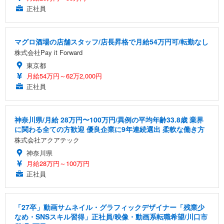
正社員
マグロ酒場の店舗スタッフ/店長昇格で月給54万円可/転勤なし
株式会社Pay it Forward
東京都
月給54万円～62万2,000円
正社員
神奈川県/月給 28万円〜100万円/異例の平均年齢33.8歳 業界
に関わる全ての方歓迎 優良企業に9年連続選出 柔軟な働き方
株式会社アクアテック
神奈川県
月給28万円～100万円
正社員
「27卒」動画サムネイル・グラフィックデザイナー「残業少
なめ・SNSスキル習得」正社員/映像・動画系転職希望/川口市