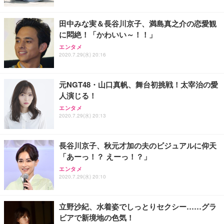
田中みな実＆長谷川京子、満島真之介の恋愛観
に悶絶！「かわいい～！！」
エンタメ
2020.7.29(水) 20:16
元NGT48・山口真帆、舞台初挑戦！太宰治の愛
人演じる！
エンタメ
2020.7.29(水) 20:13
長谷川京子、秋元才加の夫のビジュアルに仰天
「あーっ！？ えーっ！？」
エンタメ
2020.7.29(水) 20:10
立野沙紀、水着姿でしっとりセクシー……グラ
ビアで新境地の色気！