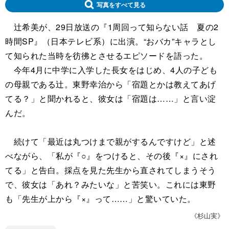
写真をすべて見る
辻希美が、29日放送の『1周回って知らない話 夏の2
時間SP』（日本テレビ系）に出演。“おバカ”キャラとし
て知られた当時を彷彿とさせるエピソードを語った。
今年4月に中学に入学した長女をはじめ、4人の子ども
の母親である辻。東野幸治から「宿題とかは教えてあげ
てる？」と聞かれると、彼女は「宿題は……」と言い淀
んだ。
続けて「最近は丸つけまで親がするんですけど」と述
べながら、「私が『○』をつけると、その後『×』にされ
てる」と告白。採点を見た先生から直されてしまうそう
で、彼女は「あれ？みたいな」と苦笑い。これには東野
も「先生が上から『×』って……」と驚いていた。
《杉山実》