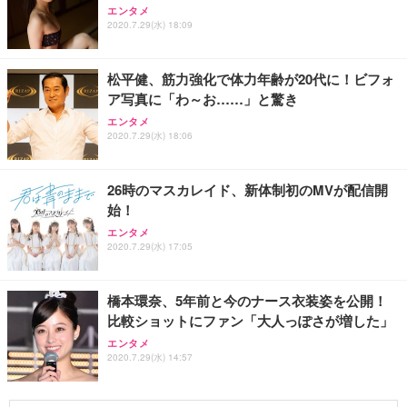
エンタメ
2020.7.29(水) 18:09
松平健、筋力強化で体力年齢が20代に！ビフォ
ア写真に「わ～お……」と驚き
エンタメ
2020.7.29(水) 18:06
26時のマスカレイド、新体制初のMVが配信開
始！
エンタメ
2020.7.29(水) 17:05
橋本環奈、5年前と今のナース衣装姿を公開！
比較ショットにファン「大人っぽさが増した」
エンタメ
2020.7.29(水) 14:57