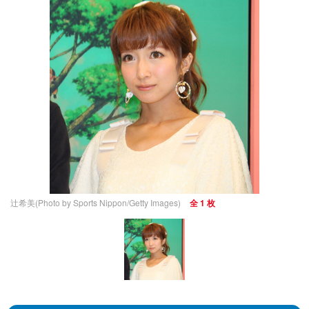
辻希美(Photo by Sports Nippon/Getty Images)
全 1 枚