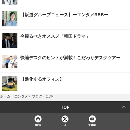
【坂道グループニュース】ーエンタメRBBー
今観るべきオススメ「韓国ドラマ」
快適デスクのヒントが満載！こだわりデスクツアー
【進化するオフィス】
記事
ホーム
›
エンタメ
›
ブログ
›
TOP
Home
X
YouTube