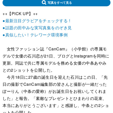
写真をすべて見る
++【PICK UP】++
●最新注目グラビアをチェックする！
●話題の田中みな実写真集をのぞき見
●真似したい！テレワーク環境事例
女性ファッション誌『CanCam』（小学館）の専属モ
デルで女優の石川恋が21日、ブログとInstagramを同時に
更新。同誌で共に専属モデルを務める女優の中条あやみ
との2ショットを公開した。
今月18日に27歳の誕生日を迎えた石川はこの日、「先
日の撮影でCanCam編集部の皆さんと撮影が一緒だった
ぽーりん（中条の愛称）がお誕生日をお祝いしてくれま
した」と報告。「素敵なプレゼントとひまわりの花束、
本当にありがとうございます」と感謝し、中条との2ショ
ットを公開した。