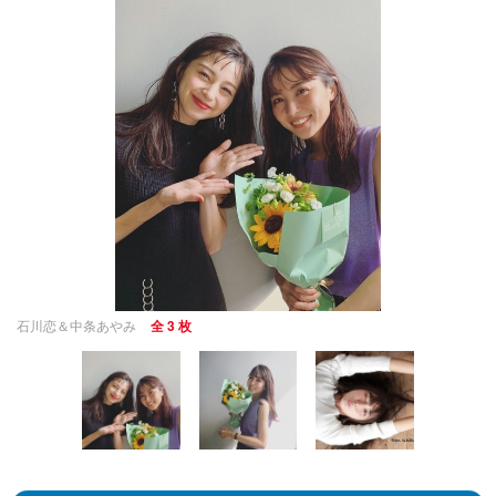
石川恋＆中条あやみ
全 3 枚