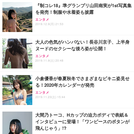
『制コレ18』準グランプリ山田南実が1st写真集
を発売！制服や水着姿も披露
エンタメ
2019.12.9(月) 21:53
大人の色気がハンパない！長谷川京子、上半身
ヌードのセクシーな後ろ姿が公開！
エンタメ
2019.11.9(土) 20:48
小倉優香が春夏秋冬でさまざまなビキニ姿見せ
る！2020年カレンダーが発売
エンタメ
2019.11.23(土) 15:44
大間乃トーコ、Hカップの迫力ボディで表紙＆
インタビューに登場！「ワンピースのボタンが
飛んじゃう」!?