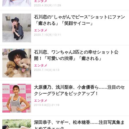
エンタメ
能 人間工学 椅子 腰サポート 90度跳ね上げ式アーム
2020.4.30(木) 11:29
レスト 3Dヘッドレスト ハンガー付き 高反発クッシ
￥49,979
￥1,800
￥7,680
ョン PCチェア 通気性メッシュ ゲーミング/勉強/事
石川恋の“しゃがんでピース”ショットにファン
務用 おしゃれ パソコンチェア (ブラック)
「癒される」「笑顔サイコー」
Sezlife オフィスチェア デスクチェア 疲れない テレ
【整備済み品】Dell E2724HS 27インチ 液晶モニタ
Smart Basic(スマートベーシック) 【Amazon.co.jp
ワーク チェア 強化バックレスト 30度ロッキング機
ー フルHD（1920×1080）VA 非光沢 HDMI/DisplayP
限定】 Smart Basic アイリスオーヤマ ペットシーツ
エンタメ
2020.7.15(水) 13:11
能 人間工学 椅子 腰サポート 90度跳ね上げ式アーム
ort/VGA スピーカー内蔵 高さ調整 スイベル VESA対
超厚型 お徳用 ワイド 100枚入 (x 1) (ケース販売)
レスト 3Dヘッドレスト ハンガー付き 高反発クッシ
応 ComfortView ビジネス向け
￥7,680
￥15,800
￥3,670
ョン PCチェア 通気性メッシュ ゲーミング/勉強/事
務用 おしゃれ パソコンチェア (ホワイト)
石川恋、ワンちゃん2匹との幸せショット公
開！「可愛いの渋滞」「癒される」
ANDWINT オフィスチェア デスクチェア 肘なし メ
【MiniLED/24.5inch/280Hz/FHD】GRAPHT THE S
アイリスオーヤマ ペットシーツ 超厚型 お徳用 レギ
ッシュ 通気性 ランバーサポート付き 腰サポート ガ
HOOTER Gaming Monitor 24” Essential ゲーミン
エンタメ
ュラー 200枚入【Amazon.co.jp限定】
ス圧無段階昇降 360度回転 キャスター付き コンパク
グモニター QD 24.5インチ 1ms FHD 量子ドット 残
2020.7.14(火) 6:13
ト 幅52×奥行58.5×高さ84～96cm テレワーク 在宅
像低減 (3年保証 | 輝点保証 | 日本メーカー)
￥3,731
￥4,139
￥34,980
勤務 ブラック
大原優乃、浅川梨奈、小倉優香ら……注目のセ
クシーグラビアをピックアップ！
エンタメ
2019.9.8(日) 21:19
深田恭子、マギー、松本穂香……注目写真集ま
とめてチェック