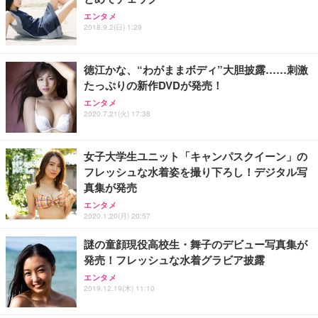
エンタメ
2018.9.2(日) 1:29
徳江かな、“わがままボディ”大胆披露……刺激
たっぷりの新作DVDが発売！
エンタメ
2020.7.21(火) 17:38
女子大学生ユニット「キャンパスクイーン」の
フレッシュな水着姿を撮り下ろし！デジタル写
真集が発売
エンタメ
2020.1.20(月) 20:57
謎の童顔現役高校生・舞子のデビュー写真集が
発売！フレッシュな水着グラビア披露
エンタメ
2019.12.19(木) 11:10