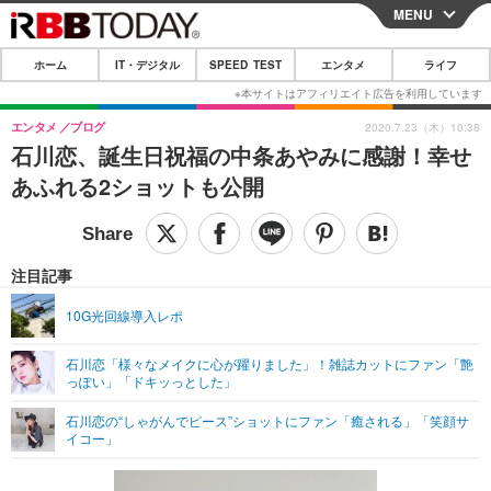
MENU
CLOSE
ホーム
IT・デジタル
SPEED TEST
エンタメ
ライフ
ホーム
IT・デジタル
エンタメ
ブログ
2020.7.23（木）10:38
石川恋、誕生日祝福の中条あやみに感謝！幸せ
IT・デジタルTOP
スマートフォン
SPEED TEST
あふれる2ショットも公開
ネタ
ガジェット・ツール
エンタメ
ショッピング
その他
エンタメTOP
映画・ドラマ
ライフ
注目記事
韓流・K-POP
韓国・芸能
ライフTOP
グルメ
リリース一覧
10G光回線導入レポ
音楽
スポーツ
ペット
ショッピング
プッシュ通知の停止方法
石川恋「様々なメイクに心が躍りました」！雑誌カットにファン「艶
っぽい」「ドキッっとした」
グラビア
ブログ
その他
石川恋の“しゃがんでピース”ショットにファン「癒される」「笑顔サ
ショッピング
その他
イコー」