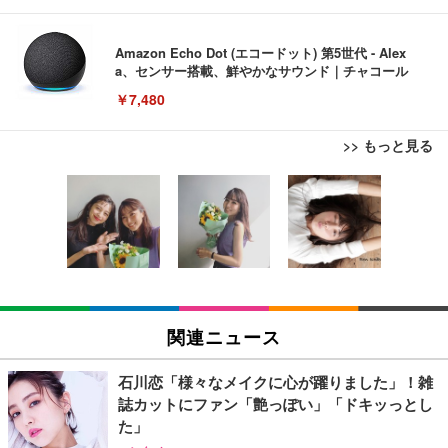
Amazon Echo Dot (エコードット) 第5世代 - Alex
a、センサー搭載、鮮やかなサウンド｜チャコール
￥7,480
>> もっと見る
[EdoErgo] オフィスチェア 椅子 テレワーク 疲れな
EIZO ビジネス向けプレミアムモニター | FlexScan
Amazonベーシック ペットシーツ 薄型 レギュラー 1
い 跳ね上げ式アームレスト コンパクト 約105度ロッ
EV3240X-WT | 31.5型4K UHD・USB Type-C・ホワ
回使い捨て 無香料 ホワイト 300枚
キング pc 事務椅子 360度回転 座面昇降 強化ナイロ
イト
ン樹脂ベース 通気性メッシュ 在宅ワーク H-WY01
￥3,373
￥5,699
￥105,595
(黒網+黒枠+黒足)
EIZO ビジネス向けプレミアムモニター | FlexScan
SIHOO B100 オフィスチェア／デスクチェア メッシ
Amazonベーシック ペットシーツ 厚型 ワイド 42枚
EV2740X-WT | 27.0型4K UHD・USB Type-C・ホワ
ュチェア 人間工学 疲れない ブラック
x2袋(84枚) ホワイト(吸収面:ライトブルー)
関連ニュース
イト
￥27,999
￥3,234
￥109,572
石川恋「様々なメイクに心が躍りました」！雑
誌カットにファン「艶っぽい」「ドキッっとし
Sezlife オフィスチェア デスクチェア 疲れない テレ
た」
【純正品】27"ゲーミングモニター DualSense 充電
ネオ・ルーライフ ネオ・オムツ L 中型犬用 26枚入
ワーク チェア 強化バックレスト 30度ロッキング機
フック付き（CFI-ZDM1J）
り 単品