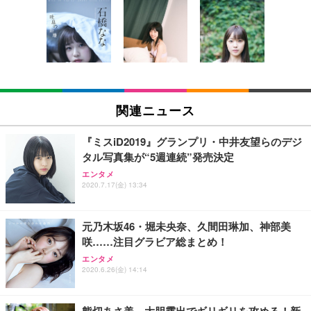
[EdoErgo] オフィスチェア 椅子 テレワーク 疲れな
EIZO ビジネス向けプレミアムモニター | FlexScan
Amazonベーシック ペットシーツ 薄型 レギュラー 1
い 跳ね上げ式アームレスト コンパクト 約105度ロッ
EV3240X-WT | 31.5型4K UHD・USB Type-C・ホワ
回使い捨て 無香料 ホワイト 300枚
キング pc 事務椅子 360度回転 座面昇降 強化ナイロ
イト
ン樹脂ベース 通気性メッシュ 在宅ワーク H-WY01
￥3,373
￥5,699
￥105,595
(黒網+黒枠+黒足)
EIZO ビジネス向けプレミアムモニター | FlexScan
SIHOO B100 オフィスチェア／デスクチェア メッシ
Amazonベーシック ペットシーツ 厚型 ワイド 42枚
EV2740X-WT | 27.0型4K UHD・USB Type-C・ホワ
ュチェア 人間工学 疲れない ブラック
x2袋(84枚) ホワイト(吸収面:ライトブルー)
関連ニュース
イト
￥27,999
￥3,234
￥109,572
『ミスiD2019』グランプリ・中井友望らのデジ
タル写真集が“5週連続”発売決定
Sezlife オフィスチェア デスクチェア 疲れない テレ
【純正品】27"ゲーミングモニター DualSense 充電
ネオ・ルーライフ ネオ・オムツ L 中型犬用 26枚入
エンタメ
ワーク チェア 強化バックレスト 30度ロッキング機
フック付き（CFI-ZDM1J）
り 単品
2020.7.17(金) 13:34
能 人間工学 椅子 腰サポート 90度跳ね上げ式アーム
レスト 3Dヘッドレスト ハンガー付き 高反発クッシ
￥49,979
￥1,800
￥7,680
ョン PCチェア 通気性メッシュ ゲーミング/勉強/事
元乃木坂46・堀未央奈、久間田琳加、神部美
務用 おしゃれ パソコンチェア (ブラック)
咲……注目グラビア総まとめ！
Sezlife オフィスチェア デスクチェア 疲れない テレ
【整備済み品】Dell E2724HS 27インチ 液晶モニタ
Smart Basic(スマートベーシック) 【Amazon.co.jp
エンタメ
ワーク チェア 強化バックレスト 30度ロッキング機
ー フルHD（1920×1080）VA 非光沢 HDMI/DisplayP
限定】 Smart Basic アイリスオーヤマ ペットシーツ
2020.6.26(金) 14:14
能 人間工学 椅子 腰サポート 90度跳ね上げ式アーム
ort/VGA スピーカー内蔵 高さ調整 スイベル VESA対
超厚型 お徳用 ワイド 100枚入 (x 1) (ケース販売)
レスト 3Dヘッドレスト ハンガー付き 高反発クッシ
応 ComfortView ビジネス向け
￥7,680
￥15,800
￥3,670
ョン PCチェア 通気性メッシュ ゲーミング/勉強/事
熊切あさ美、大胆露出でギリギリを攻める！新
務用 おしゃれ パソコンチェア (ホワイト)