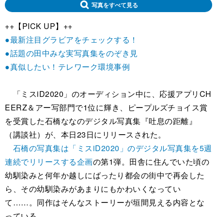
写真をすべて見る
++【PICK UP】++
●最新注目グラビアをチェックする！
●話題の田中みな実写真集をのぞき見
●真似したい！テレワーク環境事例
「ミスiD2020」のオーディション中に、応援アプリCH
EERZ＆アー写部門で1位に輝き、ピープルズチョイス賞
を受賞した石橋ななのデジタル写真集『吐息の距離』
（講談社）が、本日23日にリリースされた。
石橋の写真集は「ミスiD2020」のデジタル写真集を5週
連続でリリースする企画
の第1弾。田舎に住んでいた頃の
幼馴染みと何年か越しにばったり都会の街中で再会した
ら、その幼馴染みがあまりにもかわいくなってい
て……。同作はそんなストーリーが垣間見える内容とな
っている。