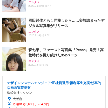
エンタメ
2020.7.22(水) 18:17
岡田紗佳ともし同棲したら……妄想詰まったデ
ジタル写真集がリリース
エンタメ
2020.7.14(火) 9:52
森七菜、ファースト写真集『Peace』発売！高
校時代を撮り続けた352ページ
エンタメ
2020.7.5(日) 9:38
デザインシステムエンジニア/正社員登用/福利厚生充実/効率的
な画面実装基盤
株式会社キソシン
大阪府
月給31万3,600円～54万円