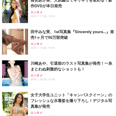
作DVDが本日発売
ANDWINT オフィスチェア デスクチェア 肘なし メ
【MiniLED/24.5inch/280Hz/FHD】GRAPHT THE S
アイリスオーヤマ ペットシーツ 超厚型 お徳用 レギ
ッシュ 通気性 ランバーサポート付き 腰サポート ガ
HOOTER Gaming Monitor 24” Essential ゲーミン
エンタメ
ュラー 200枚入【Amazon.co.jp限定】
ス圧無段階昇降 360度回転 キャスター付き コンパク
グモニター QD 24.5インチ 1ms FHD 量子ドット 残
2020.7.17(金) 13:04
ト 幅52×奥行58.5×高さ84～96cm テレワーク 在宅
像低減 (3年保証 | 輝点保証 | 日本メーカー)
￥3,731
￥4,139
￥34,980
勤務 ブラック
田中みな実、1st写真集『Sincerely yours...』発
売1ヶ月で50万部突破
エンタメ
2020.1.10(金) 19:40
川崎あや、引退前のラスト写真集が発売！一糸
まとわぬ刺激的なショットも！
エンタメ
2020.1.23(木) 15:56
女子大学生ユニット「キャンパスクイーン」の
フレッシュな水着姿を撮り下ろし！デジタル写
真集が発売
エンタメ