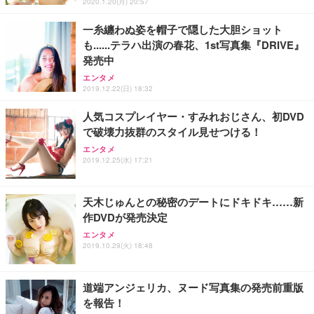
2020.1.20(月) 20:57
一糸纏わぬ姿を帽子で隠した大胆ショット
も......テラハ出演の春花、1st写真集『DRIVE』
発売中
エンタメ
2019.12.22(日) 18:32
人気コスプレイヤー・すみれおじさん、初DVD
で破壊力抜群のスタイル見せつける！
エンタメ
2019.12.25(水) 17:21
天木じゅんとの秘密のデートにドキドキ……新
作DVDが発売決定
エンタメ
2019.10.29(火) 18:48
道端アンジェリカ、ヌード写真集の発売前重版
を報告！