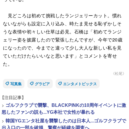
見どころは初めて挑戦したランジェリーカット。慣れ
ないながらも設定に入り込み、時たま見せる恥ずかしそ
うな表情や初々しい仕草は必見。石橋は「初めてランジ
ェリー姿を披露したので緊張したんですが、今年で20歳
になったので、今までと違って少し大人な新しい私を見
ていただけたらいいなと思います」とコメントを寄せ
た。
《松尾》
写真集
グラビア
エンタメトピックス
【注目記事】
>
ゴルフクラブで襲撃、BLACKPINKの10周年イベントに激
怒したファンの説も...YG本社で女性が暴れる
>
韓国YGエンタ社屋を襲撃したのは日本人...ゴルフクラブで
出入口の一部を破損、警察が経緯を調査へ