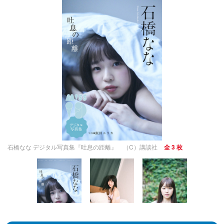
石橋なな デジタル写真集『吐息の距離』 （C）講談社
全 3 枚