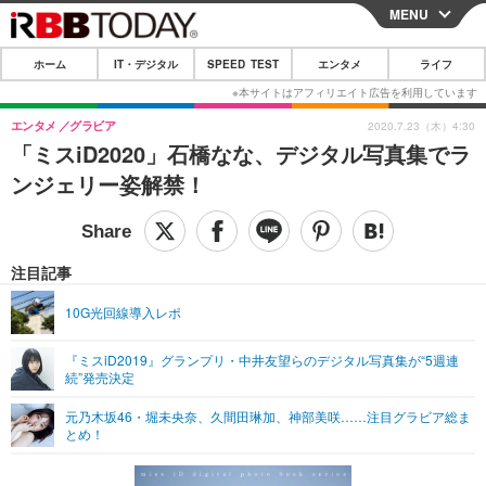
MENU
CLOSE
ホーム
IT・デジタル
SPEED TEST
エンタメ
ライフ
ホーム
IT・デジタル
エンタメ
グラビア
2020.7.23（木）4:30
「ミスiD2020」石橋なな、デジタル写真集でラ
IT・デジタルTOP
スマートフォン
SPEED TEST
ンジェリー姿解禁！
ネタ
ガジェット・ツール
エンタメ
ショッピング
その他
エンタメTOP
映画・ドラマ
ライフ
注目記事
韓流・K-POP
韓国・芸能
ライフTOP
グルメ
リリース一覧
10G光回線導入レポ
音楽
スポーツ
ペット
ショッピング
プッシュ通知の停止方法
『ミスiD2019』グランプリ・中井友望らのデジタル写真集が“5週連
続”発売決定
グラビア
ブログ
その他
元乃木坂46・堀未央奈、久間田琳加、神部美咲……注目グラビア総ま
ショッピング
その他
とめ！