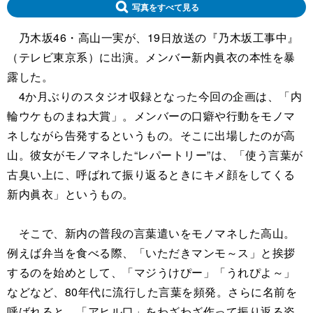
写真をすべて見る
乃木坂46・高山一実が、19日放送の『乃木坂工事中』
（テレビ東京系）に出演。メンバー新内眞衣の本性を暴
露した。
4か月ぶりのスタジオ収録となった今回の企画は、「内
輪ウケものまね大賞」。メンバーの口癖や行動をモノマ
ネしながら告発するというもの。そこに出場したのが高
山。彼女がモノマネした“レパートリー”は、「使う言葉が
古臭い上に、呼ばれて振り返るときにキメ顔をしてくる
新内眞衣」というもの。
そこで、新内の普段の言葉遣いをモノマネした高山。
例えば弁当を食べる際、「いただきマンモ～ス」と挨拶
するのを始めとして、「マジうけぴー」「うれぴよ～」
などなど、80年代に流行した言葉を頻発。さらに名前を
呼ばれると、「アヒル口」をわざわざ作って振り返る姿