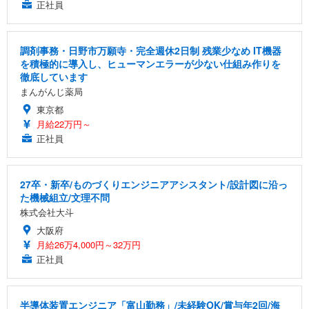
正社員
調剤事務・日野市万願寺・完全週休2日制 残業少なめ IT機器
を積極的に導入し、ヒューマンエラーが少ない仕組み作りを
徹底しています
まんがんじ薬局
東京都
月給22万円～
正社員
27卒・新卒/ものづくりエンジニアアシスタント/設計図に沿っ
た機械組立/文理不問
株式会社大斗
大阪府
月給26万4,000円～32万円
正社員
半導体装置エンジニア「富山勤務」/未経験OK/賞与年2回/海