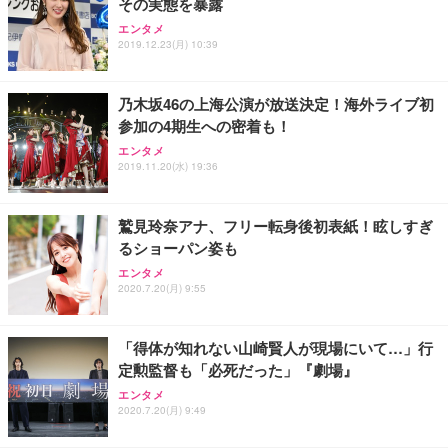
その実態を暴露
ANDWINT オフィスチェア デスクチェア 肘なし メ
【MiniLED/24.5inch/280Hz/FHD】GRAPHT THE S
アイリスオーヤマ ペットシーツ 超厚型 お徳用 レギ
ッシュ 通気性 ランバーサポート付き 腰サポート ガ
HOOTER Gaming Monitor 24” Essential ゲーミン
エンタメ
ュラー 200枚入【Amazon.co.jp限定】
ス圧無段階昇降 360度回転 キャスター付き コンパク
グモニター QD 24.5インチ 1ms FHD 量子ドット 残
2019.12.23(月) 10:39
ト 幅52×奥行58.5×高さ84～96cm テレワーク 在宅
像低減 (3年保証 | 輝点保証 | 日本メーカー)
￥3,731
￥4,139
￥34,980
勤務 ブラック
乃木坂46の上海公演が放送決定！海外ライブ初
参加の4期生への密着も！
エンタメ
2019.11.20(水) 19:36
鷲見玲奈アナ、フリー転身後初表紙！眩しすぎ
るショーパン姿も
エンタメ
2020.7.20(月) 9:55
「得体が知れない山崎賢人が現場にいて…」行
定勲監督も「必死だった」『劇場』
エンタメ
2020.7.20(月) 9:49