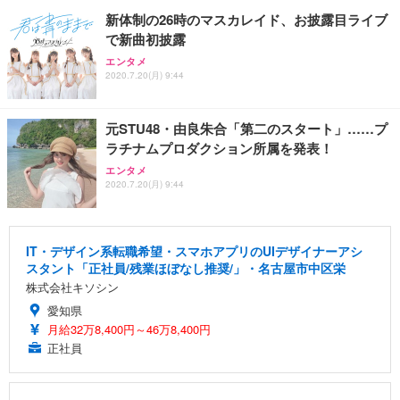
新体制の26時のマスカレイド、お披露目ライブ
で新曲初披露
エンタメ
2020.7.20(月) 9:44
元STU48・由良朱合「第二のスタート」……プ
ラチナムプロダクション所属を発表！
エンタメ
2020.7.20(月) 9:44
IT・デザイン系転職希望・スマホアプリのUIデザイナーアシ
スタント「正社員/残業ほぼなし推奨/」・名古屋市中区栄
株式会社キソシン
愛知県
月給32万8,400円～46万8,400円
正社員