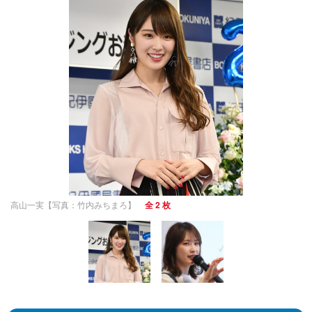
高山一実【写真：竹内みちまろ】
全 2 枚