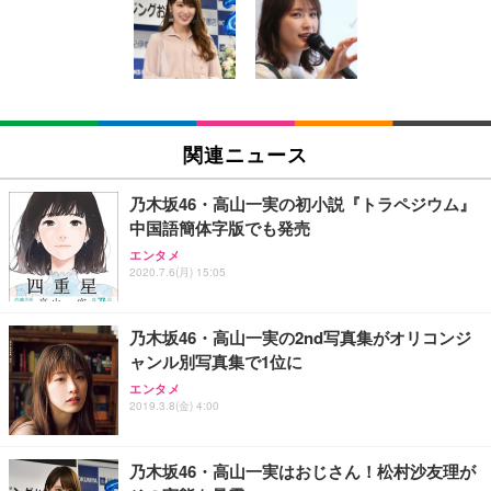
い 跳ね上げ式アームレスト コンパクト 約105度ロッ
EV3240X-WT | 31.5型4K UHD・USB Type-C・ホワ
回使い捨て 無香料 ホワイト 300枚
キング pc 事務椅子 360度回転 座面昇降 強化ナイロ
イト
ン樹脂ベース 通気性メッシュ 在宅ワーク H-WY01
￥3,373
￥5,699
￥105,595
(黒網+黒枠+黒足)
EIZO ビジネス向けプレミアムモニター | FlexScan
SIHOO B100 オフィスチェア／デスクチェア メッシ
Amazonベーシック ペットシーツ 厚型 ワイド 42枚
EV2740X-WT | 27.0型4K UHD・USB Type-C・ホワ
ュチェア 人間工学 疲れない ブラック
x2袋(84枚) ホワイト(吸収面:ライトブルー)
関連ニュース
イト
￥27,999
￥3,234
￥109,572
乃木坂46・高山一実の初小説『トラペジウム』
中国語簡体字版でも発売
Sezlife オフィスチェア デスクチェア 疲れない テレ
【純正品】27"ゲーミングモニター DualSense 充電
ネオ・ルーライフ ネオ・オムツ L 中型犬用 26枚入
エンタメ
ワーク チェア 強化バックレスト 30度ロッキング機
フック付き（CFI-ZDM1J）
り 単品
2020.7.6(月) 15:05
能 人間工学 椅子 腰サポート 90度跳ね上げ式アーム
レスト 3Dヘッドレスト ハンガー付き 高反発クッシ
￥49,979
￥1,800
￥7,680
ョン PCチェア 通気性メッシュ ゲーミング/勉強/事
乃木坂46・高山一実の2nd写真集がオリコンジ
務用 おしゃれ パソコンチェア (ブラック)
ャンル別写真集で1位に
Sezlife オフィスチェア デスクチェア 疲れない テレ
【整備済み品】Dell E2724HS 27インチ 液晶モニタ
Smart Basic(スマートベーシック) 【Amazon.co.jp
エンタメ
ワーク チェア 強化バックレスト 30度ロッキング機
ー フルHD（1920×1080）VA 非光沢 HDMI/DisplayP
限定】 Smart Basic アイリスオーヤマ ペットシーツ
2019.3.8(金) 4:00
能 人間工学 椅子 腰サポート 90度跳ね上げ式アーム
ort/VGA スピーカー内蔵 高さ調整 スイベル VESA対
超厚型 お徳用 ワイド 100枚入 (x 1) (ケース販売)
レスト 3Dヘッドレスト ハンガー付き 高反発クッシ
応 ComfortView ビジネス向け
￥7,680
￥15,800
￥3,670
ョン PCチェア 通気性メッシュ ゲーミング/勉強/事
乃木坂46・高山一実はおじさん！松村沙友理が
務用 おしゃれ パソコンチェア (ホワイト)