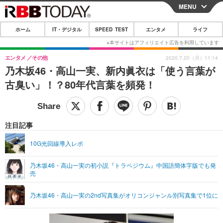
MENU
CLOSE
ホーム
IT・デジタル
SPEED TEST
エンタメ
ライフ
ホーム
IT・デジタル
エンタメ
その他
2020.7.20（月）11:14
乃木坂46・高山一実、新内眞衣は「使う言葉が
IT・デジタルTOP
スマートフォン
SPEED TEST
古臭い」！？80年代言葉を頻発！
ネタ
ガジェット・ツール
エンタメ
ショッピング
その他
エンタメTOP
映画・ドラマ
ライフ
注目記事
韓流・K-POP
韓国・芸能
ライフTOP
グルメ
リリース一覧
10G光回線導入レポ
音楽
スポーツ
ペット
ショッピング
プッシュ通知の停止方法
乃木坂46・高山一実の初小説『トラペジウム』中国語簡体字版でも発
売
グラビア
ブログ
その他
ショッピング
その他
乃木坂46・高山一実の2nd写真集がオリコンジャンル別写真集で1位に