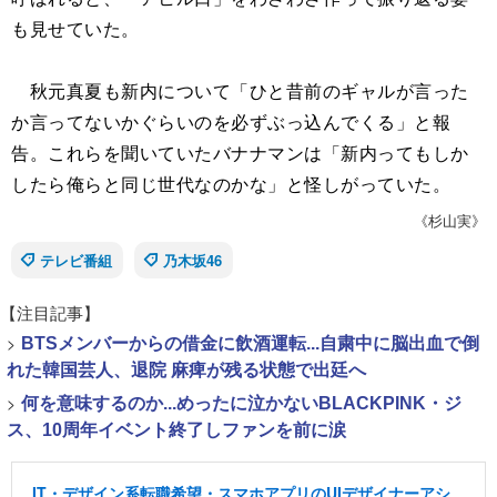
も見せていた。
秋元真夏も新内について「ひと昔前のギャルが言った
か言ってないかぐらいのを必ずぶっ込んでくる」と報
告。これらを聞いていたバナナマンは「新内ってもしか
したら俺らと同じ世代なのかな」と怪しがっていた。
《杉山実》
テレビ番組
乃木坂46
【注目記事】
>
BTSメンバーからの借金に飲酒運転...自粛中に脳出血で倒
れた韓国芸人、退院 麻痺が残る状態で出廷へ
>
何を意味するのか...めったに泣かないBLACKPINK・ジ
ス、10周年イベント終了しファンを前に涙
IT・デザイン系転職希望・スマホアプリのUIデザイナーアシ