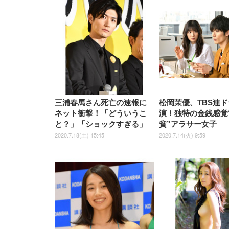
[EdoErgo] オフィスチェア 椅
Amazonベーシック ペットシ
SIHOO B100 オフィスチェア
Amazonベーシック ペットシ
ムモニター | FlexScan
ムモニター | FlexScan
ニタ
子 テレワーク 疲れない 跳ね
ーツ 薄型 レギュラー 1回使い
／デスクチェア メッシュチェ
ーツ 厚型 ワイド 42枚x2袋(84
EV3240X-WT | 31.5型4K
EV2740X-WT | 27.0型4K
ク付
上げ式アームレスト コンパク
捨て 無香料 ホワイト 300枚
ア 人間工学 疲れない ブラッ
枚) ホワイト(吸収面:ライトブ
UHD・USB Type-C・ホワイ
UHD・USB Type-C・ホワイ
ト 約105度ロッキング pc 事務
￥105,595
￥109,572
ク
ルー)
￥4
ト
ト
￥5,699
￥3,373
￥27,999
￥3,234
椅子 360度回転 座面昇降 強化
ナイロン樹脂ベース 通気性メ
ッシュ 在宅ワーク H-
WY01(黒網+黒枠+黒足)
三浦春馬さん死亡の速報に
松岡茉優、TBS連
ネット衝撃！「どういうこ
演！独特の金銭感覚
と？」「ショックすぎる」
貧”アラサー女子
2020.7.18(土) 15:45
2020.7.14(火) 9:59