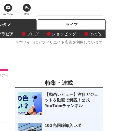
YouTube
RSS
ンタメ
ライフ
グラビア
ブログ
ショッピング
その他
※本サイトはアフィリエイト広告を利用しています
時07分
特集・連載
【動画レビュー】注目ガジェ
ットを動画で解説！公式
YouTubeチャンネル
10G光回線導入レポ