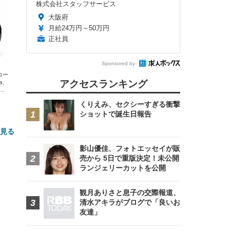
株式会社スタッフサービス
大阪府
月給24万円～50万円
正社員
Sponsored by
エコー
アクセスランキング
xa、
な
くりえみ、セクシーすぎる衝撃
ショットで誕生日報告
と見る
影山優佳、フォトエッセイが販
売から 5日で重版決定！未公開
ランジェリーカットを公開
観月ありさと息子の交際報道、
清水アキラがブログで「良いお
友達」
FHD】
ェ
ット