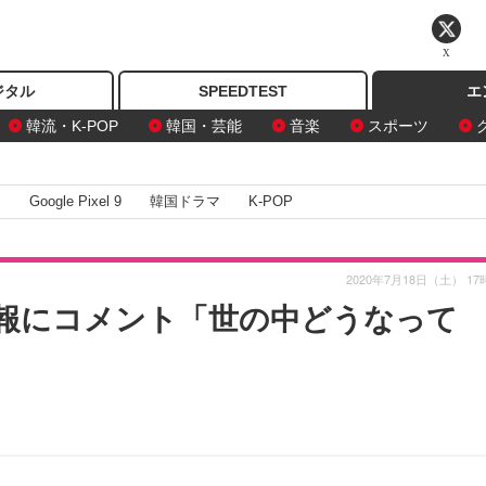
X
ジタル
SPEEDTEST
エ
韓流・K-POP
韓国・芸能
音楽
スポーツ
I
Google Pixel 9
韓国ドラマ
K-POP
2020年7月18日（土） 17
報にコメント「世の中どうなって