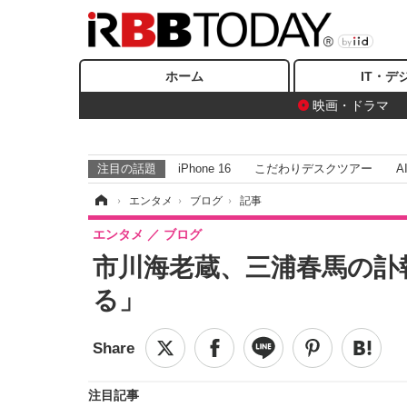
ホーム
IT・デ
映画・ドラマ
注目の話題
iPhone 16
こだわりデスクツアー
A
ホーム
›
エンタメ
›
ブログ
›
記事
エンタメ
ブログ
市川海老蔵、三浦春馬の訃
る」
注目記事