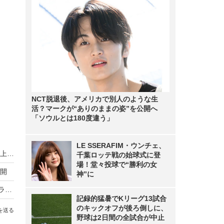
NCT脱退後、アメリカで別人のような生
活？マークが“ありのままの姿”を公開へ
「ソウルとは180度違う」
LE SSERAFIM・ウンチェ、
市川海老蔵の集大成となる写真集発売決定！舞台上での迫真の姿から子どもたちの愛らしい写真も！
千葉ロッテ戦の始球式に登
場！堂々投球で“勝利の女
開
神”に
“織田信長役”市川海老蔵が作品への思い語る！ドラマ『桶狭間』
記録的猛暑でKリーグ13試合
のキックオフが後ろ倒しに、
を送る
野球は2日間の全試合が中止