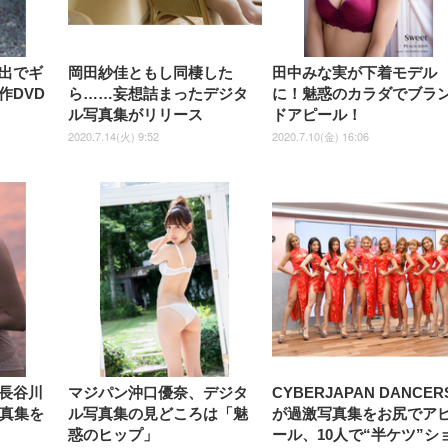
出でギ
岡田紗佳ともし同棲した
田中みな実が下着モデル
作DVD
ら……妄想詰まったデジタ
に！魅惑のカラダでブラ
ル写真集がリリース
ドアピール！
2020.7.14(火) 9:52
2020.7.10(金) 16:06
長谷川
マジパン沖口優奈、デジタ
CYBERJAPAN DANCER
写真集を
ル写真集の見どころは「魅
が過激写真集をお尻でア
惑のヒップ」
ール、10人で“半ケツ”シ