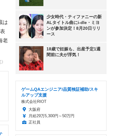
少女時代・ティファニーの新
蔵は
ALタイトル曲にi-dle・ミヨ
ンが参加決定！8月20日リリ
表
ース
海老
18歳で妊娠も、出産予定1週
間前に夫が浮気！
尾》
ゲームQAエンジニア/品質検証補助/スキ
ルアップ支援
株式会社RIOT
大阪府
月給29万5,300円～50万円
正社員
か