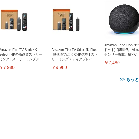
Amazon Echo Dot (
Amazon Fire TV Stick 4K
Amazon Fire TV Stick 4K Plus
ドット) 第5世代 - Ale
Select | 4Kの高画質ストリー
| 映画館のような4K体験 | スト
センサー搭載、鮮やか
ミング | ストリーミングメデ
リーミングメディアプレイヤ
サウンド｜チャコール
￥7,480
ィアプレイヤー
ー
￥7,980
￥9,980
>> もっ
【整備済み品】Dell
【MiniLED/24.5inch/280Hz/
正品】27"ゲーミングモ
ANDWINT オフィスチ
アイリスオーヤマ ペ