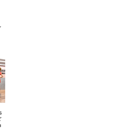
ン
S
ピ
ョ