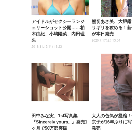
アイドルがセクシーランジ
熊切あさ美、大胆露
ェリーショット公開……柏
リギリを攻める！新
木由紀、小嶋陽菜、内田理
が本日発売
央
2020.7.17(金) 13:04
2018.11.12(月) 16:23
田中みな実、1st写真集
大人の色気が凝縮！
『Sincerely yours...』発売1
京子が16年ぶりに
ヶ月で50万部突破
発売