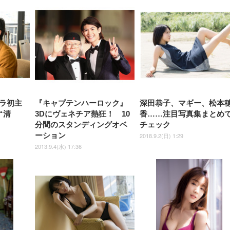
Sezlife オフィスチェア デスク
ネオ・ルーライフ ネオ・オム
E2724HS 27インチ 液晶モ
Sezlife オフィスチェア デスク
Smart Basic(スマートベーシ
GRAPHT THE SHOOTER
ー DualSense 充電フッ
ア デスクチェア 肘なし
シーツ 超厚型 お徳用 
チェア 疲れない テレワーク
ツ L 中型犬用 26枚入り 単品
ニター フル
チェア 疲れない テレワーク
ック) 【Amazon.co.jp限定】
Gaming Monitor 24” Essential
き（CFI-ZDM1J）
ッシュ 通気性 ランバ
ュラー 200枚入
チェア 強化バックレスト 30
HD（1920×1080）VA 非光
チェア 強化バックレスト 30度
Smart Basic アイリスオーヤマ
ーミングモニター QD 24.5イ
ポート付き 腰サポート
【Amazon.co.jp限定】
￥1,800
￥15,800
￥34,980
9,979
度ロッキング機能 人間工学 椅
沢 HDMI/DisplayPort/VGA
ロッキング機能 人間工学 椅子
ペットシーツ 超厚型 お徳用
￥4,139
￥3,731
1ms FHD 量子ドット 残像低減
ス圧無段階昇降 360度
￥7,680
￥7,680
￥3,670
子 腰サポート 90度跳ね上げ
スピーカー内蔵 高さ調整 ス
腰サポート 90度跳ね上げ式ア
ワイド 100枚入 (x 1) (ケース
年保証 | 輝点保証 | 日本メーカ
転 キャスター付き コ
式アームレスト 3Dヘッドレス
イベル VESA対応
ームレスト 3Dヘッドレスト
販売)
クト 幅52×奥行58.5×
ト ハンガー付き 高反発クッシ
ComfortView ビジネス向け
ハンガー付き 高反発クッショ
84～96cm テレワーク
ョン PCチェア 通気性メッシ
ン PCチェア 通気性メッシュ
宅勤務 ブラック
ュ ゲーミング/勉強/事務用 お
ゲーミング/勉強/事務用 おし
しゃれ パソコンチェア (ブラ
ゃれ パソコンチェア (ホワイ
ック)
ト)
ドラ初主
『キャプテンハーロック』
深田恭子、マギー、松本
“清
3Dにヴェネチア熱狂！ 10
香……注目写真集まとめ
分間のスタンディングオベ
チェック
ーション
2018.9.2(日) 1:29
2013.9.4(水) 17:36