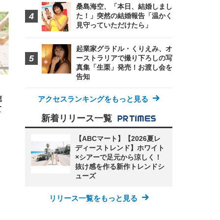
 メ
桑島海空、「本日、結婚しまし
レギ
 ゲ
ーサ
た！」突然の結婚報告「温かく
ンチ
 ガ
見守っていただけたら」
 (3
回
ー)
ンパ
高さ
起業家グラドル・くりえみ、オ
 在
ーストラリアで撮り下ろしの写
真集「生栗」発売！お渡し会を
告知
穂
アクセスランキングをもっと見る
て
新着リリース一覧
【ABCマート】【2026夏レ
ディーストレンド】ホワイト
×シアーで足元から涼しく！
抜け感を作る新作トレンドシ
ューズ
リリース一覧をもっと見る