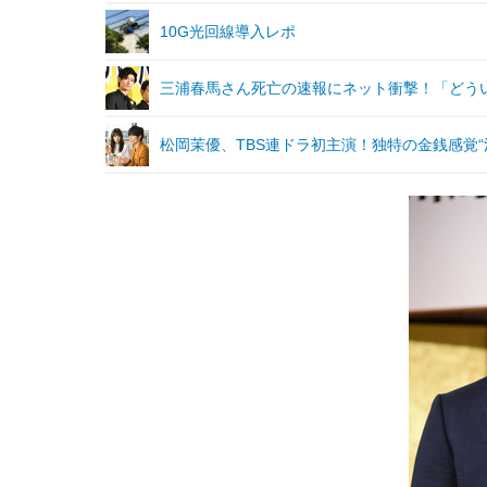
10G光回線導入レポ
三浦春馬さん死亡の速報にネット衝撃！「どう
松岡茉優、TBS連ドラ初主演！独特の金銭感覚“