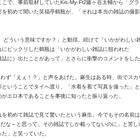
、事前取材していたKis-My-Ft2藤ヶ谷太輔から「グラ
実を初めて聞いた笑福亭鶴瓶が、「それは本当の雑誌の撮影
。
、どういう意味ですか？」と動揺。続けて「いかがわしい
れにビックリした鶴瓶は「いかがわしい雑誌に狙われた
雑誌に）出たことがあって」とさらに衝撃のコメントをした
思わず「えぇ！？」と声をあげた。麻生はある時、街でスカ
影ということでタイへ渡り、「水着を着て写真を撮った」と
のがエロ本であることを事後に知ったと振り返った。
を初めて雑誌で見て驚いたという麻生。今でもその名前は
やだな～と思って。その雑誌でしか載ってないのに」と苦し
った」と笑っていた。