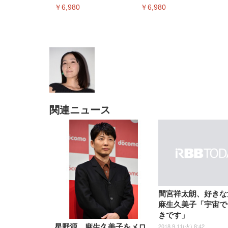
ミングメディアプレイヤー
ミングメディアプレイヤー
￥6,980
￥6,980
関連ニュース
EIZO ビジネス向けプレミア
EIZO ビジネス向けプレミア
【純
[EdoErgo] オフィスチェア 椅
Amazonベーシック ペットシ
SIHOO B100 オフィスチェア
Amazonベーシック ペットシ
ムモニター | FlexScan
ムモニター | FlexScan
ニタ
子 テレワーク 疲れない 跳ね
ーツ 薄型 レギュラー 1回使い
／デスクチェア メッシュチェ
ーツ 厚型 ワイド 42枚x2袋(84
EV3240X-WT | 31.5型4K
EV2740X-WT | 27.0型4K
ク付
上げ式アームレスト コンパク
捨て 無香料 ホワイト 300枚
ア 人間工学 疲れない ブラッ
枚) ホワイト(吸収面:ライトブ
UHD・USB Type-C・ホワイ
UHD・USB Type-C・ホワイ
ト 約105度ロッキング pc 事務
￥105,595
￥109,572
ク
ルー)
￥4
ト
ト
￥5,699
￥3,373
￥27,999
￥3,234
椅子 360度回転 座面昇降 強化
ナイロン樹脂ベース 通気性メ
ッシュ 在宅ワーク H-
WY01(黒網+黒枠+黒足)
間宮祥太朗、好きな
麻生久美子「宇宙で
きです」
2018.9.11(火) 8:42
星野源、麻生久美子をメロ