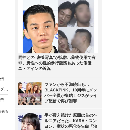
同性との“密着写真”が拡散…薬物使用で有
罪、男性への性的暴行疑惑もあった俳優
ユ・アインの近況
ノンスタ井上、妻から思わぬ不満！意外にモテる伝説に黄信号
ファンから不満続出も…
超とき宣・菅田愛貴、スタジオで突然号泣「他のグループを下げる風潮にイライラしちゃう」
BLACKPINK、10周年にメン
バー全員が集結！ジスがライ
原田知世、芸能界入りのきっかけとなった俳優を告白「“会いたい”って思って」
ブ配信で再び謝罪
を送る
手が震え続けた原因は首のヘ
ルニアだった…KARA・スン
ヨン、症状の悪化を告白「治