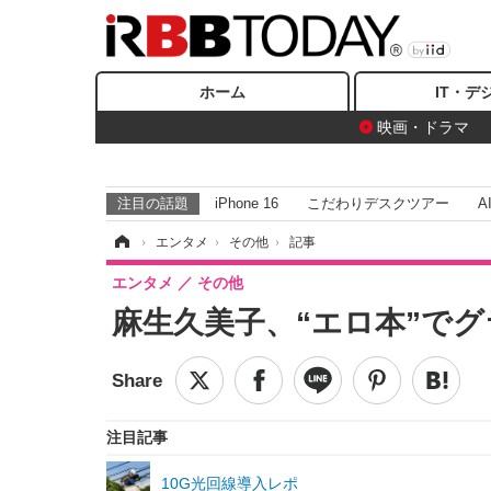
ホーム
IT・デ
映画・ドラマ
注目の話題
iPhone 16
こだわりデスクツアー
A
ホーム
›
エンタメ
›
その他
›
記事
エンタメ
その他
麻生久美子、“エロ本”で
注目記事
10G光回線導入レポ