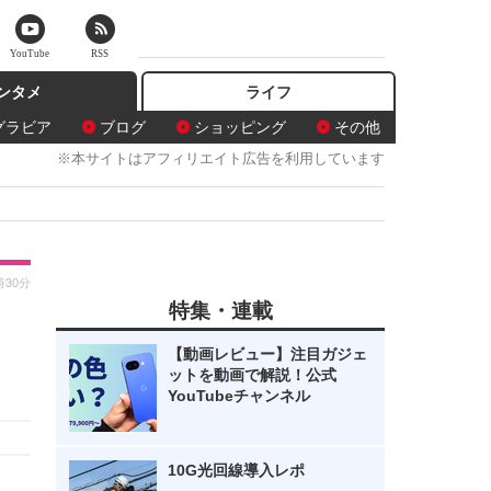
YouTube
RSS
ンタメ
ライフ
グラビア
ブログ
ショッピング
その他
※本サイトはアフィリエイト広告を利用しています
時30分
特集・連載
【動画レビュー】注目ガジェ
ットを動画で解説！公式
YouTubeチャンネル
10G光回線導入レポ