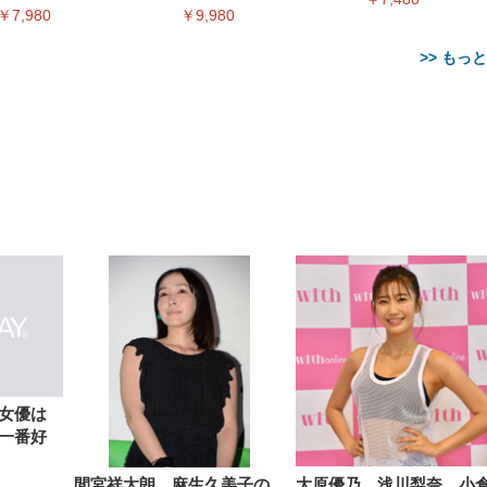
ィアプレイヤー
ー
￥7,980
￥9,980
>> もっ
【整備済み品】Dell
【MiniLED/24.5inch/280Hz/
正品】27"ゲーミングモ
ANDWINT オフィスチ
アイリスオーヤマ ペ
Sezlife オフィスチェア デスク
ネオ・ルーライフ ネオ・オム
E2724HS 27インチ 液晶モ
Sezlife オフィスチェア デスク
Smart Basic(スマートベーシ
GRAPHT THE SHOOTER
ー DualSense 充電フッ
ア デスクチェア 肘なし
シーツ 超厚型 お徳用 
チェア 疲れない テレワーク
ツ L 中型犬用 26枚入り 単品
ニター フル
チェア 疲れない テレワーク
ック) 【Amazon.co.jp限定】
Gaming Monitor 24” Essential
き（CFI-ZDM1J）
ッシュ 通気性 ランバ
ュラー 200枚入
チェア 強化バックレスト 30
HD（1920×1080）VA 非光
チェア 強化バックレスト 30度
Smart Basic アイリスオーヤマ
ーミングモニター QD 24.5イ
ポート付き 腰サポート
【Amazon.co.jp限定】
￥1,800
￥15,800
￥34,980
9,979
度ロッキング機能 人間工学 椅
沢 HDMI/DisplayPort/VGA
ロッキング機能 人間工学 椅子
ペットシーツ 超厚型 お徳用
￥4,139
￥3,731
1ms FHD 量子ドット 残像低減
ス圧無段階昇降 360度
￥7,680
￥7,680
￥3,670
子 腰サポート 90度跳ね上げ
スピーカー内蔵 高さ調整 ス
腰サポート 90度跳ね上げ式ア
ワイド 100枚入 (x 1) (ケース
年保証 | 輝点保証 | 日本メーカ
転 キャスター付き コ
式アームレスト 3Dヘッドレス
イベル VESA対応
ームレスト 3Dヘッドレスト
販売)
クト 幅52×奥行58.5×
ト ハンガー付き 高反発クッシ
ComfortView ビジネス向け
ハンガー付き 高反発クッショ
84～96cm テレワーク
ョン PCチェア 通気性メッシ
ン PCチェア 通気性メッシュ
宅勤務 ブラック
ュ ゲーミング/勉強/事務用 お
ゲーミング/勉強/事務用 おし
女優は
しゃれ パソコンチェア (ブラ
ゃれ パソコンチェア (ホワイ
一番好
ック)
ト)
間宮祥太朗、麻生久美子の
大原優乃、浅川梨奈、小