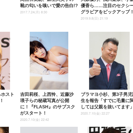
靴の匂いを嗅いで愛の告白!?
優香ら……注目のセクシ
グラビアをピックアップ
2017.7.24(月) 8:30
2019.9.8(日) 21:19
るホスト
吉田莉桜、上西怜、近藤沙
ブラマヨ小杉、第3子男児
！
瑛子らの秘蔵写真が公開
生を報告「すでに毛量に
に！『FLASH』のサブスク
しては父親を抜いてます
がスタート！
2020.7.10(金) 22:27
2020.7.10(金) 22:42