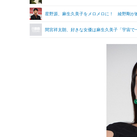
星野源、麻生久美子をメロメロに！ 綾野剛が
間宮祥太朗、好きな女優は麻生久美子「宇宙で