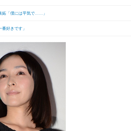
嫉妬「僕には平気で……」
一番好きです」