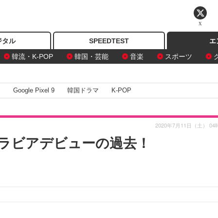
X
ジタル
SPEEDTEST
エ
韓流・K-POP
韓国・芸能
音楽
スポーツ
I
Google Pixel 9
韓国ドラマ
K-POP
2020年7月11日（土） 04
グラビアデビューの過去！