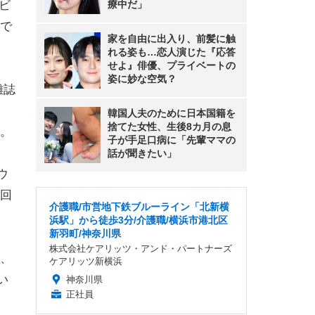
ビ
療中だ」
で
家を自由に出入り、前髪に触
れる姿も…恋人演じた『応答
せよ』俳優、プライベートの
姿に妙な空気？
雑誌
韓国人夫のために日本国籍を
捨てた女性、生後8カ月の息
。
子が手足口病に「先輩ママの
話が聞きたい」
ウ
回
介護職/市営地下鉄ブルーライン「北新横
浜駅」から徒歩3分/介護職/横浜市港北区
新羽町/神奈川県
株式会社ケアリッツ・アンド・パートナーズ
、
ケアリッツ新横浜
い
神奈川県
正社員