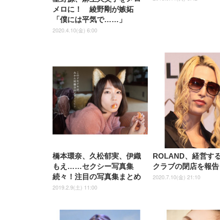
メロに！ 綾野剛が嫉妬
「僕には平気で……」
2020.4.10(金) 6:00
橋本環奈、久松郁実、伊織
ROLAND、経営す
もえ……セクシー写真集
クラブの閉店を報告
続々！注目の写真集まとめ
2020.7.10(金) 21:10
2019.2.9(土) 11:00