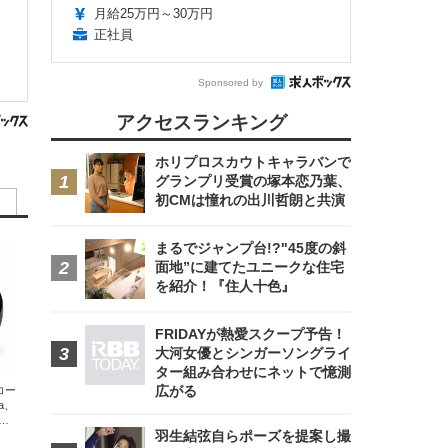
月給25万円～30万円
正社員
Sponsored by
アクセスランキング
ホリプロスカウトキャラバンで
グランプリ受賞の塚本恋乃葉、
初CMは憧れの出川哲朗と共演
まるでジャンプ台!?"45度の斜
面地”に建てたユニークな住宅
を紹介！『住人十色』
FRIDAYが熱愛スクープ予告！
大河女優とシンガーソングライ
ター組み合わせにネットで憶測
広がる
エコー
xa、
な
羽生結弦自らポーズを提案し撮