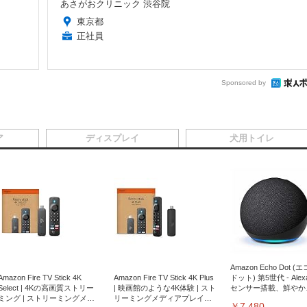
あさがおクリニック 渋谷院
東京都
正社員
Sponsored by
ア
ディスプレイ
犬用トイレ
Amazon Echo Dot (
Amazon Fire TV Stick 4K
Amazon Fire TV Stick 4K Plus
ドット) 第5世代 - Ale
Select | 4Kの高画質ストリー
| 映画館のような4K体験 | スト
センサー搭載、鮮やか
ミング | ストリーミングメデ
リーミングメディアプレイヤ
サウンド｜チャコール
￥7,480