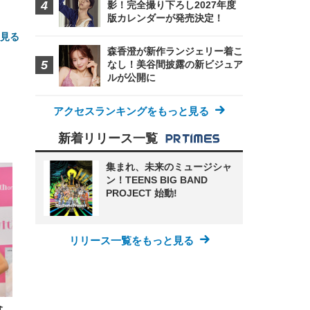
影！完全撮り下ろし2027年度
版カレンダーが発売決定！
と見る
森香澄が新作ランジェリー着こ
なし！美谷間披露の新ビジュア
ルが公開に
アクセスランキングをもっと見る
新着リリース一覧
FHD】
集まれ、未来のミュージシャ
ェ
ット
 メ
レギ
ン！TEENS BIG BAND
 ゲ
ーサ
PROJECT 始動!
ンチ
 ガ
 (3
回
ー)
ンパ
高さ
 在
リリース一覧をもっと見る
倉