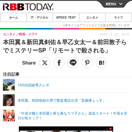
MENU
CLOSE
ホーム
IT・デジタル
SPEED TEST
エンタメ
ライフ
ホーム
IT・デジタル
エンタメ
映画・ドラマ
2020.7.5（日）16:10
本田翼＆新田真剣佑＆早乙女太一＆前田敦子ら
IT・デジタルTOP
スマートフォン
SPEED TEST
でミステリーSP「リモートで殺される」
ネタ
ガジェット・ツール
エンタメ
ショッピング
その他
エンタメTOP
映画・ドラマ
ライフ
注目記事
韓流・K-POP
韓国・芸能
ライフTOP
グルメ
リリース一覧
10G光回線導入レポ
音楽
スポーツ
ペット
ショッピング
プッシュ通知の停止方法
本田翼、初回収録欠席で緊急電話出演「盲腸痛ぇっす」
グラビア
ブログ
その他
『中居大輔と本田翼と夜な夜なラブ子さん』放送スタート！中居＆宮
ショッピング
その他
川が初タッグ！