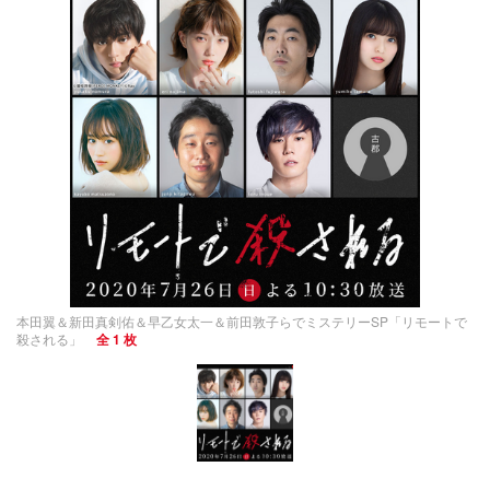
本田翼＆新田真剣佑＆早乙女太一＆前田敦子らでミステリーSP「リモートで
殺される」
全 1 枚