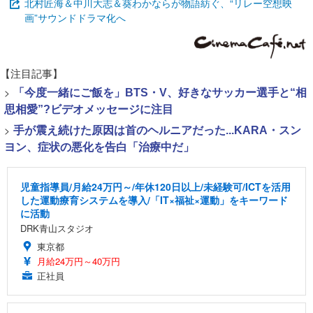
北村匠海＆中川大志＆葵わかならが物語紡ぐ、“リレー空想映
画”サウンドドラマ化へ
【注目記事】
>
「今度一緒にご飯を」BTS・V、好きなサッカー選手と“相
思相愛”?ビデオメッセージに注目
>
手が震え続けた原因は首のヘルニアだった...KARA・スン
ヨン、症状の悪化を告白「治療中だ」
児童指導員/月給24万円～/年休120日以上/未経験可/ICTを活用
した運動療育システムを導入/「IT×福祉×運動」をキーワード
に活動
DRK青山スタジオ
東京都
月給24万円～40万円
正社員