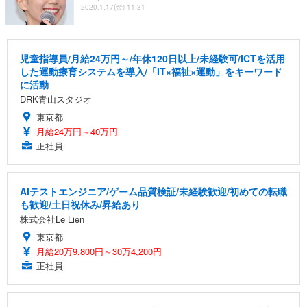
2020.1.17(金) 11:31
児童指導員/月給24万円～/年休120日以上/未経験可/ICTを活用
した運動療育システムを導入/「IT×福祉×運動」をキーワード
に活動
DRK青山スタジオ
東京都
月給24万円～40万円
正社員
AIテストエンジニア/ゲーム品質検証/未経験歓迎/初めての転職
も歓迎/土日祝休み/昇給あり
株式会社Le Lien
東京都
月給20万9,800円～30万4,200円
正社員