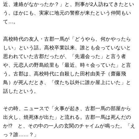
近、連絡がなかったか？」と、刑事が2人訪ねてきたとい
う。ほかにも、実家に地元の警察が来たという仲間もい
て…。
高校時代の友人・古郡一馬が「どうやら、何かやったら
しい」という話。高校卒業以来、誰とも会っていないと
思われていた古郡だったが、「先週会った」と言う者
や、元恋人の野島絵里も「最近、時々会っていた」と言
う。古郡は、高校時代に自殺した田村由美子（齋藤飛
鳥）が死んだとき、「僕たち以外に誰か屋上にいた」と
話したという。
その時、ニュースで「火事が起き、古郡一馬の部屋から
出火し、焼死体が出た」と流れる。古郡一馬は死んだの
か!? と、その中の一人の玄関のチャイムが鳴った。「え
っ？誰……？」