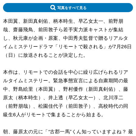
写真をすべて見る
本田翼、新田真剣佑、柄本時生、早乙女太一、前野朋
哉、齋藤飛鳥、前田敦子ら若手実力派キャストが集結
し、秋元康が企画・原案、中田秀夫監督で贈るリアルタ
イムミステリードラマ「リモートで殺される」が7月26日
（日）に放送されることが決定した。
本作は、リモートでの会話を中心に繰り広げられるリア
ルタイムミステリー。緊急事態宣言による自粛期間の最
中、野島絵里（本田翼）、野村優作（新田真剣佑）、藤
原太（柄本時生）、井上透（早乙女太一）、北川淳二
（前野朋哉）、松園佳代子（前田敦子）、高校時代の同
級生6人がリモートで集まることから始まる。
朝、藤原太の元に「“古郡一馬”くん知っていますよね？ 最