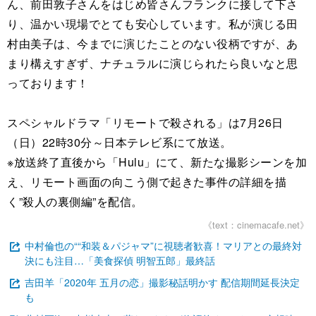
ん、前田敦子さんをはじめ皆さんフランクに接して下さ
り、温かい現場でとても安心しています。私が演じる田
村由美子は、今までに演じたことのない役柄ですが、あ
まり構えすぎず、ナチュラルに演じられたら良いなと思
っております！
スペシャルドラマ「リモートで殺される」は7月26日
（日）22時30分～日本テレビ系にて放送。
※放送終了直後から「Hulu」にて、新たな撮影シーンを加
え、リモート画面の向こう側で起きた事件の詳細を描
く”殺人の裏側編”を配信。
《text：cinemacafe.net》
中村倫也の““和装＆パジャマ”に視聴者歓喜！マリアとの最終対
決にも注目…「美食探偵 明智五郎」最終話
吉田羊「2020年 五月の恋」撮影秘話明かす 配信期間延長決定
も