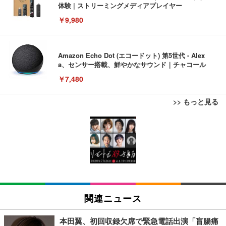
体験 | ストリーミングメディアプレイヤー
￥9,980
Amazon Echo Dot (エコードット) 第5世代 - Alex
a、センサー搭載、鮮やかなサウンド｜チャコール
￥7,480
>> もっと見る
[EdoErgo] オフィスチェア 椅子 テレワーク 疲れな
EIZO ビジネス向けプレミアムモニター | FlexScan
Amazonベーシック ペットシーツ 薄型 レギュラー 1
い 跳ね上げ式アームレスト コンパクト 約105度ロッ
EV3240X-WT | 31.5型4K UHD・USB Type-C・ホワ
回使い捨て 無香料 ホワイト 300枚
キング pc 事務椅子 360度回転 座面昇降 強化ナイロ
イト
ン樹脂ベース 通気性メッシュ 在宅ワーク H-WY01
￥3,373
￥5,699
￥105,595
(黒網+黒枠+黒足)
EIZO ビジネス向けプレミアムモニター | FlexScan
SIHOO B100 オフィスチェア／デスクチェア メッシ
Amazonベーシック ペットシーツ 厚型 ワイド 42枚
EV2740X-WT | 27.0型4K UHD・USB Type-C・ホワ
ュチェア 人間工学 疲れない ブラック
x2袋(84枚) ホワイト(吸収面:ライトブルー)
関連ニュース
イト
￥27,999
￥3,234
￥109,572
本田翼、初回収録欠席で緊急電話出演「盲腸痛