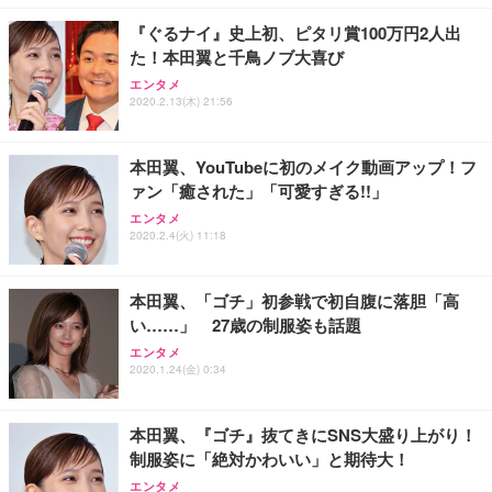
『ぐるナイ』史上初、ピタリ賞100万円2人出
た！本田翼と千鳥ノブ大喜び
エンタメ
2020.2.13(木) 21:56
本田翼、YouTubeに初のメイク動画アップ！フ
ァン「癒された」「可愛すぎる!!」
エンタメ
2020.2.4(火) 11:18
本田翼、「ゴチ」初参戦で初自腹に落胆「高
い……」 27歳の制服姿も話題
エンタメ
2020.1.24(金) 0:34
本田翼、『ゴチ』抜てきにSNS大盛り上がり！
制服姿に「絶対かわいい」と期待大！
エンタメ