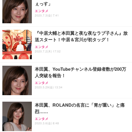
ぇっす」
Sezlife オフィスチェア デスクチェア 疲れない テレ
【純正品】27"ゲーミングモニター DualSense 充電
ネオ・ルーライフ ネオ・オムツ L 中型犬用 26枚入
エンタメ
ワーク チェア 強化バックレスト 30度ロッキング機
2020.7.3(金) 7:41
フック付き（CFI-ZDM1J）
り 単品
能 人間工学 椅子 腰サポート 90度跳ね上げ式アーム
レスト 3Dヘッドレスト ハンガー付き 高反発クッシ
￥49,979
￥1,800
￥7,680
ョン PCチェア 通気性メッシュ ゲーミング/勉強/事
『中居大輔と本田翼と夜な夜なラブ子さん』放
務用 おしゃれ パソコンチェア (ブラック)
送スタート！中居＆宮川が初タッグ！
Sezlife オフィスチェア デスクチェア 疲れない テレ
【整備済み品】Dell E2724HS 27インチ 液晶モニタ
Smart Basic(スマートベーシック) 【Amazon.co.jp
エンタメ
ワーク チェア 強化バックレスト 30度ロッキング機
ー フルHD（1920×1080）VA 非光沢 HDMI/DisplayP
限定】 Smart Basic アイリスオーヤマ ペットシーツ
2020.7.2(木) 17:02
能 人間工学 椅子 腰サポート 90度跳ね上げ式アーム
ort/VGA スピーカー内蔵 高さ調整 スイベル VESA対
超厚型 お徳用 ワイド 100枚入 (x 1) (ケース販売)
レスト 3Dヘッドレスト ハンガー付き 高反発クッシ
応 ComfortView ビジネス向け
￥7,680
￥15,800
￥3,670
ョン PCチェア 通気性メッシュ ゲーミング/勉強/事
本田翼、YouTubeチャンネル登録者数が200万
務用 おしゃれ パソコンチェア (ホワイト)
人突破を報告！
ANDWINT オフィスチェア デスクチェア 肘なし メ
【MiniLED/24.5inch/280Hz/FHD】GRAPHT THE S
アイリスオーヤマ ペットシーツ 超厚型 お徳用 レギ
ッシュ 通気性 ランバーサポート付き 腰サポート ガ
HOOTER Gaming Monitor 24” Essential ゲーミン
エンタメ
ュラー 200枚入【Amazon.co.jp限定】
ス圧無段階昇降 360度回転 キャスター付き コンパク
グモニター QD 24.5インチ 1ms FHD 量子ドット 残
2020.5.29(金) 13:34
ト 幅52×奥行58.5×高さ84～96cm テレワーク 在宅
像低減 (3年保証 | 輝点保証 | 日本メーカー)
￥3,731
￥4,139
￥34,980
勤務 ブラック
本田翼、ROLANDの名言に「胃が重い」と痛
烈……
エンタメ
2020.3.6(金) 8:48