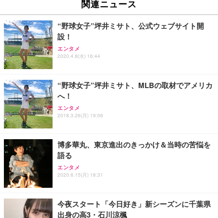
ュチェア 人間工学 疲れない ブラック
x2袋(84枚) ホワイト(吸収面:ライトブルー)
関連ニュース
イト
￥27,999
￥3,234
￥109,572
“野球女子”坪井ミサト、公式ウェブサイト開
設！
Sezlife オフィスチェア デスクチェア 疲れない テレ
【純正品】27"ゲーミングモニター DualSense 充電
ネオ・ルーライフ ネオ・オムツ L 中型犬用 26枚入
エンタメ
ワーク チェア 強化バックレスト 30度ロッキング機
2020.4.8(水) 16:44
フック付き（CFI-ZDM1J）
り 単品
能 人間工学 椅子 腰サポート 90度跳ね上げ式アーム
レスト 3Dヘッドレスト ハンガー付き 高反発クッシ
￥49,979
￥1,800
￥7,680
ョン PCチェア 通気性メッシュ ゲーミング/勉強/事
“野球女子”坪井ミサト、MLBの取材でアメリカ
務用 おしゃれ パソコンチェア (ブラック)
へ！
Sezlife オフィスチェア デスクチェア 疲れない テレ
【整備済み品】Dell E2724HS 27インチ 液晶モニタ
Smart Basic(スマートベーシック) 【Amazon.co.jp
エンタメ
ワーク チェア 強化バックレスト 30度ロッキング機
ー フルHD（1920×1080）VA 非光沢 HDMI/DisplayP
限定】 Smart Basic アイリスオーヤマ ペットシーツ
2018.3.26(月) 19:06
能 人間工学 椅子 腰サポート 90度跳ね上げ式アーム
ort/VGA スピーカー内蔵 高さ調整 スイベル VESA対
超厚型 お徳用 ワイド 100枚入 (x 1) (ケース販売)
レスト 3Dヘッドレスト ハンガー付き 高反発クッシ
応 ComfortView ビジネス向け
￥7,680
￥15,800
￥3,670
ョン PCチェア 通気性メッシュ ゲーミング/勉強/事
博多華丸、東京進出のきっかけ＆当時の苦悩を
務用 おしゃれ パソコンチェア (ホワイト)
語る
ANDWINT オフィスチェア デスクチェア 肘なし メ
【MiniLED/24.5inch/280Hz/FHD】GRAPHT THE S
アイリスオーヤマ ペットシーツ 超厚型 お徳用 レギ
ッシュ 通気性 ランバーサポート付き 腰サポート ガ
HOOTER Gaming Monitor 24” Essential ゲーミン
エンタメ
ュラー 200枚入【Amazon.co.jp限定】
ス圧無段階昇降 360度回転 キャスター付き コンパク
グモニター QD 24.5インチ 1ms FHD 量子ドット 残
2020.6.15(月) 18:31
ト 幅52×奥行58.5×高さ84～96cm テレワーク 在宅
像低減 (3年保証 | 輝点保証 | 日本メーカー)
￥3,731
￥4,139
￥34,980
勤務 ブラック
今夜スタート「今日好き」新シーズンに千葉県
出身の高3・石川涼楓