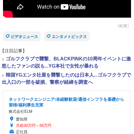
《松尾》
ビデオニュース
エンタメトピックス
【注目記事】
>
ゴルフクラブで襲撃、BLACKPINKの10周年イベントに激
怒したファンの説も...YG本社で女性が暴れる
>
韓国YGエンタ社屋を襲撃したのは日本人...ゴルフクラブで
出入口の一部を破損、警察が経緯を調査へ
ネットワークエンジニア/未経験歓迎/通信インフラを基礎から
習得/福利厚生充実
株式会社ELM
愛知県
月給30万円～55万円
正社員