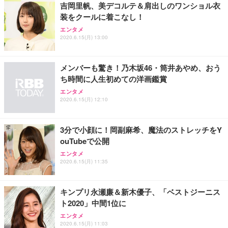
吉岡里帆、美デコルテ＆肩出しのワンショル衣
装をクールに着こなし！
エンタメ
2020.6.15(月) 13:00
メンバーも驚き！乃木坂46・筒井あやめ、おう
ち時間に人生初めての洋画鑑賞
エンタメ
2020.6.15(月) 12:10
3分で小顔に！岡副麻希、魔法のストレッチをY
ouTubeで公開
エンタメ
2020.6.15(月) 11:35
キンプリ永瀬廉＆新木優子、「ベストジーニス
ト2020」中間1位に
エンタメ
2020.6.15(月) 11:03