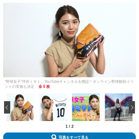
“野球女子”坪井ミサト、YouTubeチャンネルを開設！オンライン野球観戦イベ
ントの実施も決定
全 5 枚
‹
1
/
2
写真をすべて見る