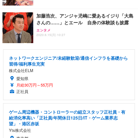
加藤浩次、アンジャ児嶋に愛あるイジり「大島
さんの……」とエール 自身の体験談も披露
エンタメ
2020.6.15(月) 10:27
ネットワークエンジニア/未経験歓迎/通信インフラを基礎から
習得/福利厚生充実
株式会社ELM
愛知県
月給30万円～55万円
正社員
ゲーム周辺機器・コントローラーの組立スタッフ正社員・有
給消化率高い「正社員/年間休日125日/IT・ゲーム業界志
望」・港区赤坂
Yts株式会社