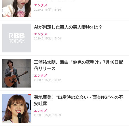
エンタメ
2020.6.15(月) 18:30
AIが判定した芸人の美人妻No1は？
エンタメ
2020.6.15(月) 15:04
三浦祐太朗、新曲「鈍色の夜明け」7月16日配
信リリース
エンタメ
2020.6.15(月) 13:12
菊地亜美、“出産時の立会い・面会NG”への不
安吐露
エンタメ
2020.6.15(月) 13:09