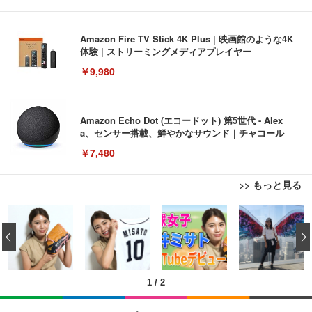
Amazon Fire TV Stick 4K Plus | 映画館のような4K
体験 | ストリーミングメディアプレイヤー
￥9,980
Amazon Echo Dot (エコードット) 第5世代 - Alex
a、センサー搭載、鮮やかなサウンド｜チャコール
￥7,480
>> もっと見る
[EdoErgo] オフィスチェア 椅子 テレワーク 疲れな
EIZO ビジネス向けプレミアムモニター | FlexScan
Amazonベーシック ペットシーツ 薄型 レギュラー 1
い 跳ね上げ式アームレスト コンパクト 約105度ロッ
EV3240X-WT | 31.5型4K UHD・USB Type-C・ホワ
‹
回使い捨て 無香料 ホワイト 300枚
キング pc 事務椅子 360度回転 座面昇降 強化ナイロ
イト
ン樹脂ベース 通気性メッシュ 在宅ワーク H-WY01
￥3,373
￥5,699
￥105,595
(黒網+黒枠+黒足)
1
/
2
EIZO ビジネス向けプレミアムモニター | FlexScan
SIHOO B100 オフィスチェア／デスクチェア メッシ
Amazonベーシック ペットシーツ 厚型 ワイド 42枚
EV2740X-WT | 27.0型4K UHD・USB Type-C・ホワ