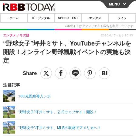
MENU
CLOSE
ホーム
IT・デジタル
SPEED TEST
エンタメ
ライフ
ホーム
IT・デジタル
エンタメ
その他
2020.6.15（月）20:33
“野球女子”坪井ミサト、YouTubeチャンネルを
IT・デジタルTOP
スマートフォン
SPEED TEST
開設！オンライン野球観戦イベントの実施も決
ネタ
ガジェット・ツール
定
エンタメ
ショッピング
その他
エンタメTOP
映画・ドラマ
ライフ
韓流・K-POP
韓国・芸能
注目記事
ライフTOP
グルメ
リリース一覧
音楽
スポーツ
10G光回線導入レポ
ペット
ショッピング
プッシュ通知の停止方法
グラビア
ブログ
その他
“野球女子”坪井ミサト、公式ウェブサイト開設！
ショッピング
その他
“野球女子”坪井ミサト、MLBの取材でアメリカへ！