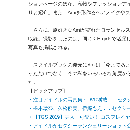
ションページのほか、私物やファッションア
りと紹介。また、Amiを形作るヘアメイクや
さらに、旅好きなAmiが訪れたロサンゼル
収録。撮影をしたのは、同じくE-girlsで活躍
写真も掲載される。
スタイルブックの発売にAmiは「今まであ
っただけでなく、今の私をいろいろな角度か
た。
【ピックアップ】
・注目アイドルの写真集・DVD満載……セク
・橋本環奈、久松郁実、伊織もえ……セクシ
・【TGS 2019】美人！可愛い！ コスプレ
・アイドルがセクシーランジェリーショット