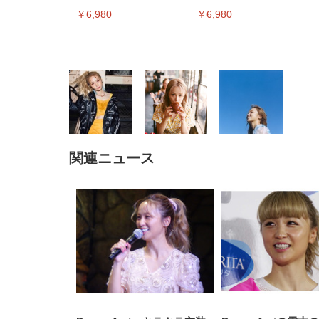
ミングメディアプレイヤー
ミングメディアプレイヤー
￥6,980
￥6,980
関連ニュース
EIZO ビジネス向けプレミア
EIZO ビジネス向けプレミア
【純
[EdoErgo] オフィスチェア 椅
Amazonベーシック ペットシ
SIHOO B100 オフィスチェア
Amazonベーシック ペットシ
ムモニター | FlexScan
ムモニター | FlexScan
ニタ
子 テレワーク 疲れない 跳ね
ーツ 薄型 レギュラー 1回使い
／デスクチェア メッシュチェ
ーツ 厚型 ワイド 42枚x2袋(84
EV3240X-WT | 31.5型4K
EV2740X-WT | 27.0型4K
ク付
上げ式アームレスト コンパク
捨て 無香料 ホワイト 300枚
ア 人間工学 疲れない ブラッ
枚) ホワイト(吸収面:ライトブ
UHD・USB Type-C・ホワイ
UHD・USB Type-C・ホワイ
ト 約105度ロッキング pc 事務
￥105,595
￥109,572
ク
ルー)
￥4
ト
ト
￥5,699
￥3,373
￥27,999
￥3,234
椅子 360度回転 座面昇降 強化
ナイロン樹脂ベース 通気性メ
ッシュ 在宅ワーク H-
WY01(黒網+黒枠+黒足)