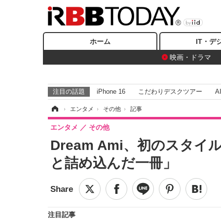
ホーム
IT・デ
映画・ドラマ
注目の話題
iPhone 16
こだわりデスクツアー
A
ホーム
›
エンタメ
›
その他
›
記事
エンタメ
その他
Dream Ami、初のス
と詰め込んだ一冊」
注目記事