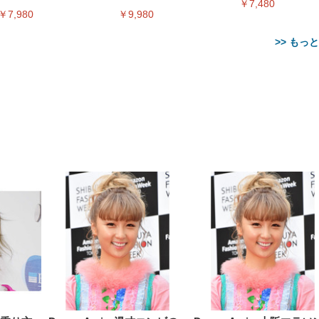
￥7,480
ィアプレイヤー
ー
￥7,980
￥9,980
>> もっ
【整備済み品】Dell
【MiniLED/24.5inch/280Hz/
正品】27"ゲーミングモ
ANDWINT オフィスチ
アイリスオーヤマ ペ
Sezlife オフィスチェア デスク
ネオ・ルーライフ ネオ・オム
E2724HS 27インチ 液晶モ
Sezlife オフィスチェア デスク
Smart Basic(スマートベーシ
GRAPHT THE SHOOTER
ー DualSense 充電フッ
ア デスクチェア 肘なし
シーツ 超厚型 お徳用 
チェア 疲れない テレワーク
ツ L 中型犬用 26枚入り 単品
ニター フル
チェア 疲れない テレワーク
ック) 【Amazon.co.jp限定】
Gaming Monitor 24” Essential
き（CFI-ZDM1J）
ッシュ 通気性 ランバ
ュラー 200枚入
チェア 強化バックレスト 30
HD（1920×1080）VA 非光
チェア 強化バックレスト 30度
Smart Basic アイリスオーヤマ
ーミングモニター QD 24.5イ
ポート付き 腰サポート
【Amazon.co.jp限定】
￥1,800
￥15,800
￥34,980
9,979
度ロッキング機能 人間工学 椅
沢 HDMI/DisplayPort/VGA
ロッキング機能 人間工学 椅子
ペットシーツ 超厚型 お徳用
￥4,139
￥3,731
1ms FHD 量子ドット 残像低減
ス圧無段階昇降 360度
￥7,680
￥7,680
￥3,670
子 腰サポート 90度跳ね上げ
スピーカー内蔵 高さ調整 ス
腰サポート 90度跳ね上げ式ア
ワイド 100枚入 (x 1) (ケース
年保証 | 輝点保証 | 日本メーカ
転 キャスター付き コ
式アームレスト 3Dヘッドレス
イベル VESA対応
ームレスト 3Dヘッドレスト
販売)
クト 幅52×奥行58.5×
ト ハンガー付き 高反発クッシ
ComfortView ビジネス向け
ハンガー付き 高反発クッショ
84～96cm テレワーク
ョン PCチェア 通気性メッシ
ン PCチェア 通気性メッシュ
宅勤務 ブラック
ュ ゲーミング/勉強/事務用 お
ゲーミング/勉強/事務用 おし
しゃれ パソコンチェア (ブラ
ゃれ パソコンチェア (ホワイ
ック)
ト)