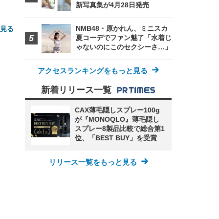
新写真集が4月28日発売
NMB48・原かれん、ミニスカ
と見る
夏コーデでファン魅了「水着じ
ゃないのにこのセクシーさ…」
アクセスランキングをもっと見る
新着リリース一覧
CAX薄毛隠しスプレー100g
が『MONOQLO』薄毛隠し
FHD】
ェ
ット
 メ
スプレー8製品比較で総合第1
レギ
 ゲ
ーサ
位、「BEST BUY」を受賞
ンチ
 ガ
 (3
回
ー)
ンパ
リリース一覧をもっと見る
高さ
 在