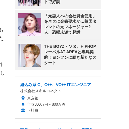
トで好調
「元恋人への会社資金使用」
をネタに金銭要求か…韓国タ
レントの元マネージャー2
も
人、恐喝未遂で起訴
た
THE BOYZ・ソヌ、HIPHOP
レーベルAT AREAと専属契
約！ヨンフンに続き新たなス
タート
作
し
組込み系 C、C++、VC++ ITエンジニア
株式会社スキルコネクト
東京都
年収300万円～800万円
正社員