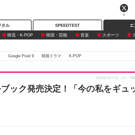
X
ジタル
SPEEDTEST
エ
韓流・K-POP
韓国・芸能
音楽
スポーツ
I
Google Pixel 9
韓国ドラマ
K-POP
2020年2月11日（火） 09
タイルブック発売決定！「今の私をギュ