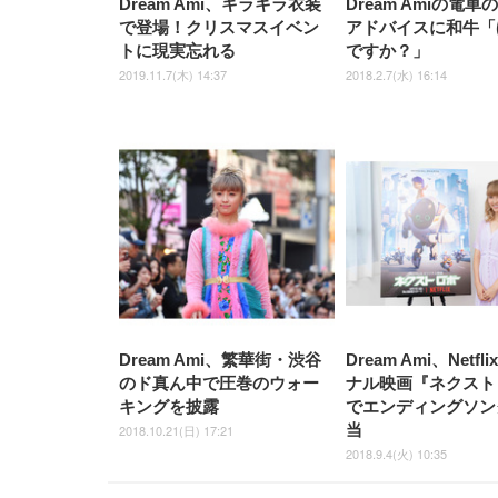
Dream Ami、キラキラ衣装
Dream Amiの電車
で登場！クリスマスイベン
アドバイスに和牛「
トに現実忘れる
ですか？」
2019.11.7(木) 14:37
2018.2.7(水) 16:14
Dream Ami、繁華街・渋谷
Dream Ami、Netfl
のド真ん中で圧巻のウォー
ナル映画『ネクスト
キングを披露
でエンディングソン
当
2018.10.21(日) 17:21
2018.9.4(火) 10:35