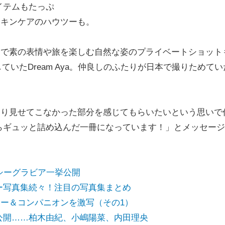
イテムもたっぷ
スキンケアのハウツーも。
スで素の表情や旅を楽しむ自然な姿のプライベートショット
していたDream Aya。仲良しのふたりが日本で撮りためてい
まり見せてこなかった部分を感じてもらいたいという思いで
らギュッと詰め込んだ一冊になっています！」とメッセージ
シーグラビア一挙公開
ー写真集続々！注目の写真集まとめ
イヤー＆コンパニオンを激写（その1）
公開……柏木由紀、小嶋陽菜、内田理央