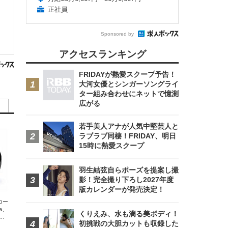
正社員
Sponsored by
アクセスランキング
FRIDAYが熱愛スクープ予告！
大河女優とシンガーソングライ
ター組み合わせにネットで憶測
広がる
若手美人アナが人気中堅芸人と
ラブラブ同棲！FRIDAY、明日
15時に熱愛スクープ
羽生結弦自らポーズを提案し撮
影！完全撮り下ろし2027年度
版カレンダーが発売決定！
エコー
xa、
くりえみ、水も滴る美ボディ！
な
初挑戦の大胆カットも収録した