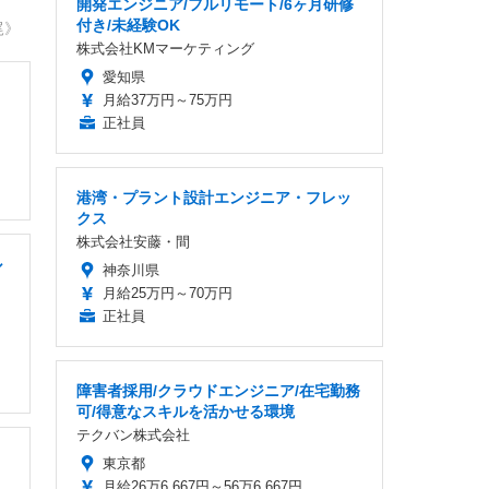
開発エンジニア/フルリモート/6ヶ月研修
付き/未経験OK
尾》
株式会社KMマーケティング
愛知県
月給37万円～75万円
正社員
港湾・プラント設計エンジニア・フレッ
クス
株式会社安藤・間
ル
神奈川県
月給25万円～70万円
正社員
障害者採用/クラウドエンジニア/在宅勤務
可/得意なスキルを活かせる環境
テクバン株式会社
東京都
月給26万6,667円～56万6,667円