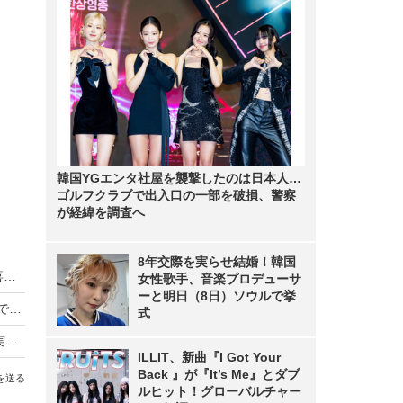
韓国YGエンタ社屋を襲撃したのは日本人…
ゴルフクラブで出入口の一部を破損、警察
が経緯を調査へ
8年交際を実らせ結婚！韓国
日向坂46藤嶌果歩が20歳を祝うサプライズに歓喜、五期生も加入したグループで「頼られる先輩に」
女性歌手、音楽プロデューサ
ーと明日（8日）ソウルで挙
“グラビア界のニュースター”髙野真央、初写真集で大胆カットに挑戦「22歳の一番若くてきれいな瞬間を閉じ込めた」
式
SKE48野村実代が1st写真集で水着解禁、倉島杏実＆相川暖花が「ウハウハして見てた」
ILLIT、新曲『I Got Your
Back 』が『It’s Me』とダブ
を送る
ルヒット！グローバルチャー