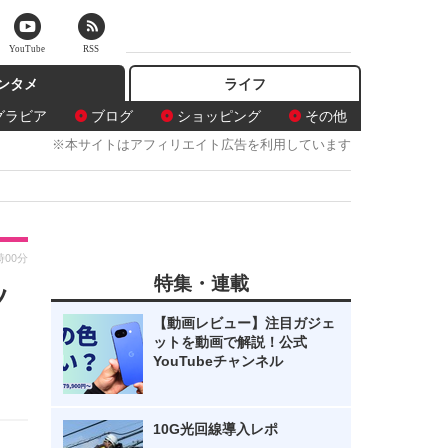
YouTube
RSS
ンタメ
ライフ
グラビア
ブログ
ショッピング
その他
※本サイトはアフィリエイト広告を利用しています
時00分
特集・連載
ッ
【動画レビュー】注目ガジェ
ットを動画で解説！公式
YouTubeチャンネル
10G光回線導入レポ