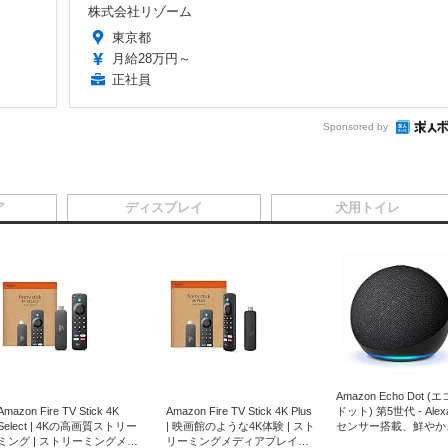
株式会社リゾーム
東京都
月給28万円～
正社員
Sponsored by
ア
ディスプレイ
犬用トイレ
Amazon Echo Dot (
Amazon Fire TV Stick 4K
Amazon Fire TV Stick 4K Plus
ドット) 第5世代 - Ale
Select | 4Kの高画質ストリー
| 映画館のような4K体験 | スト
センサー搭載、鮮やか
ミング | ストリーミングメデ
リーミングメディアプレイヤ
サウンド｜チャコール