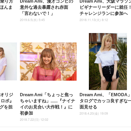
の乗り方
Dream Ami、漫才コンビの
Dream Ami、大阪マラソ
ほんま
意外な過去暴露され赤面
ビギナーリーダーに就任
「言わないで！」
チャレンジランに参加へ
2019.6.5(水) 5:45
2018.11.13(火) 8:12
ixオリジ
Dream Ami「ちょっと焦っ
Dream Ami、「EMODA
 ロボ』
ちゃいますね」......『ナイナ
タログでカッコ良すぎな
グを担
イのお見合い大作戦！』に
面見せる
初参加
2018.4.20(金) 19:09
2018.7.22(日) 12:02