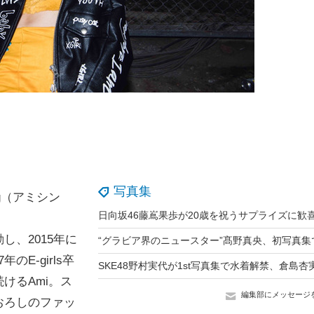
写真集
ng（アミシン
動し、2015年に
のE-girls卒
けるAmi。ス
編集部にメッセージ
おろしのファッ