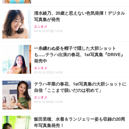
清水綾乃、20歳と思えない色気発揮！デジタル
写真集が発売
エンタメ
2019.12.27(金) 13:22
一糸纏わぬ姿を帽子で隠した大胆ショット
も......テラハ出演の春花、1st写真集『DRIVE』
発売中
エンタメ
2019.12.22(日) 18:32
テラハ卒業の春花、1st写真集の大胆ショットに
自信「ここまで脱いだのは初めて」
エンタメ
2019.12.22(日) 14:45
飯田里穂、水着＆ランジェリー姿も収録の20周
年写真集発売！