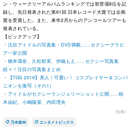
ン・ウィークリーアルバムランキングでは初登場8位を記
録し、先日発表された第61回 日本レコード大賞では企画
賞を受賞した。また、来年2月からのアンコールツアーも
発表されている。
【ピックアップ】
・注目アイドルの写真集・DVD満載……セクシーグラビ
ア一挙公開
・橋本環奈、久松郁実、伊織もえ……セクシー写真集
続々！注目の写真集まとめ
・【TGS 2019】美人！可愛い！ コスプレイヤー＆コンパ
ニオンを激写（その1）
・アイドルがセクシーランジェリーショット公開……柏
木由紀、小嶋陽菜、内田理央
《松尾》
乃木坂46
エンタメトピックス