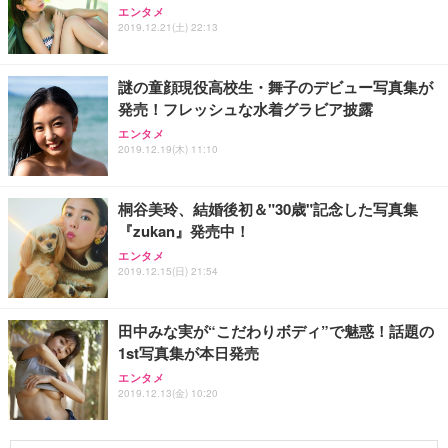
エンタメ
2019.12.21(土) 22:13
謎の童顔現役高校生・舞子のデビュー写真集が
発売！フレッシュな水着グラビア披露
エンタメ
2019.12.19(木) 11:10
桐谷美玲、結婚後初＆"30歳"記念した写真集
『zukan』発売中！
エンタメ
2019.12.15(日) 21:54
田中みな実が“こだわりボディ”で魅惑！話題の
1st写真集が本日発売
エンタメ
2019.12.13(金) 10:20