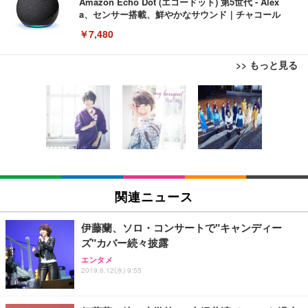
Amazon Echo Dot (エコードット) 第5世代 - Alex
a、センサー搭載、鮮やかなサウンド｜チャコール
￥7,480
>> もっと見る
[EdoErgo] オフィスチェア 椅子 テレワーク 疲れな
EIZO ビジネス向けプレミアムモニター | FlexScan
Amazonベーシック ペットシーツ 薄型 レギュラー 1
い 跳ね上げ式アームレスト コンパクト 約105度ロッ
EV3240X-WT | 31.5型4K UHD・USB Type-C・ホワ
回使い捨て 無香料 ホワイト 300枚
キング pc 事務椅子 360度回転 座面昇降 強化ナイロ
イト
ン樹脂ベース 通気性メッシュ 在宅ワーク H-WY01
￥3,373
￥5,699
￥105,595
(黒網+黒枠+黒足)
EIZO ビジネス向けプレミアムモニター | FlexScan
SIHOO B100 オフィスチェア／デスクチェア メッシ
Amazonベーシック ペットシーツ 厚型 ワイド 42枚
EV2740X-WT | 27.0型4K UHD・USB Type-C・ホワ
ュチェア 人間工学 疲れない ブラック
x2袋(84枚) ホワイト(吸収面:ライトブルー)
関連ニュース
イト
￥27,999
￥3,234
￥109,572
伊藤蘭、ソロ・コンサートで"キャンディー
ズ"カバー続々披露
Sezlife オフィスチェア デスクチェア 疲れない テレ
【純正品】27"ゲーミングモニター DualSense 充電
ネオ・ルーライフ ネオ・オムツ L 中型犬用 26枚入
エンタメ
ワーク チェア 強化バックレスト 30度ロッキング機
2019.6.12(水) 9:55
フック付き（CFI-ZDM1J）
り 単品
能 人間工学 椅子 腰サポート 90度跳ね上げ式アーム
レスト 3Dヘッドレスト ハンガー付き 高反発クッシ
￥49,979
￥1,800
￥7,680
ョン PCチェア 通気性メッシュ ゲーミング/勉強/事