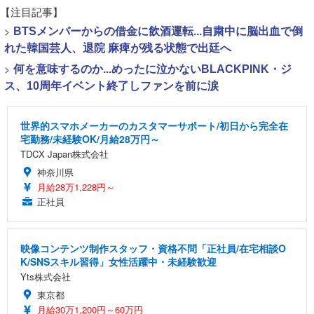
【注目記事】
>
BTSメンバーからの借金に飲酒運転...自粛中に脳出血で倒
れた韓国芸人、退院 麻痺が残る状態で出廷へ
>
何を意味するのか...めったに泣かないBLACKPINK・ジ
ス、10周年イベント終了しファンを前に涙
世界的スマホメーカーのカスタマーサポート/初日から完全在
宅勤務/未経験OK/月給28万円～
TDCX Japan株式会社
神奈川県
月給28万1,228円～
正社員
映像コンテンツ制作スタッフ・資格不問「正社員/在宅相談O
K/SNSスキル習得」女性活躍中・未経験歓迎
Yts株式会社
東京都
月給30万1,200円～60万円