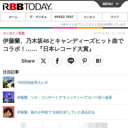
MENU
CLOSE
ホーム
IT・デジタル
SPEED TEST
エンタメ
ライフ
ホーム
IT・デジタル
エンタメ
音楽
2019.12.28（土）10:16
伊藤蘭、乃木坂46とキャンディーズヒット曲で
IT・デジタルTOP
スマートフォン
SPEED TEST
コラボ！……『日本レコード大賞』
ネタ
ガジェット・ツール
エンタメ
ショッピング
その他
エンタメTOP
映画・ドラマ
ライフ
注目記事
韓流・K-POP
韓国・芸能
ライフTOP
グルメ
リリース一覧
10G光回線導入レポ
音楽
スポーツ
ペット
ショッピング
プッシュ通知の停止方法
伊藤蘭、ソロ・コンサートで"キャンディーズ"カバー続々披露
グラビア
ブログ
その他
ショッピング
その他
伊藤蘭、娘の小学校で“夫婦共演”していた過去語る