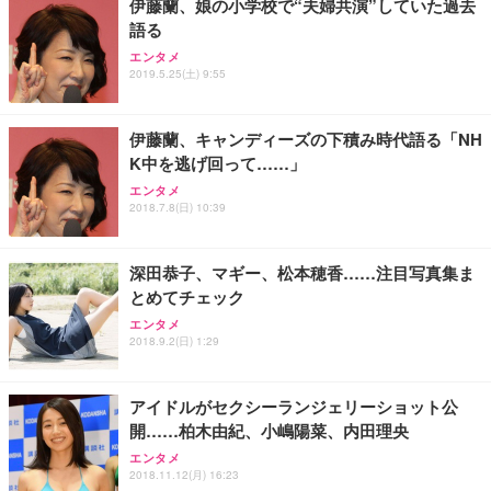
伊藤蘭、娘の小学校で“夫婦共演”していた過去
務用 おしゃれ パソコンチェア (ブラック)
語る
Sezlife オフィスチェア デスクチェア 疲れない テレ
【整備済み品】Dell E2724HS 27インチ 液晶モニタ
Smart Basic(スマートベーシック) 【Amazon.co.jp
エンタメ
ワーク チェア 強化バックレスト 30度ロッキング機
ー フルHD（1920×1080）VA 非光沢 HDMI/DisplayP
限定】 Smart Basic アイリスオーヤマ ペットシーツ
2019.5.25(土) 9:55
能 人間工学 椅子 腰サポート 90度跳ね上げ式アーム
ort/VGA スピーカー内蔵 高さ調整 スイベル VESA対
超厚型 お徳用 ワイド 100枚入 (x 1) (ケース販売)
レスト 3Dヘッドレスト ハンガー付き 高反発クッシ
応 ComfortView ビジネス向け
￥7,680
￥15,800
￥3,670
ョン PCチェア 通気性メッシュ ゲーミング/勉強/事
伊藤蘭、キャンディーズの下積み時代語る「NH
務用 おしゃれ パソコンチェア (ホワイト)
K中を逃げ回って……」
ANDWINT オフィスチェア デスクチェア 肘なし メ
【MiniLED/24.5inch/280Hz/FHD】GRAPHT THE S
アイリスオーヤマ ペットシーツ 超厚型 お徳用 レギ
ッシュ 通気性 ランバーサポート付き 腰サポート ガ
HOOTER Gaming Monitor 24” Essential ゲーミン
エンタメ
ュラー 200枚入【Amazon.co.jp限定】
ス圧無段階昇降 360度回転 キャスター付き コンパク
グモニター QD 24.5インチ 1ms FHD 量子ドット 残
2018.7.8(日) 10:39
ト 幅52×奥行58.5×高さ84～96cm テレワーク 在宅
像低減 (3年保証 | 輝点保証 | 日本メーカー)
￥3,731
￥4,139
￥34,980
勤務 ブラック
深田恭子、マギー、松本穂香……注目写真集ま
とめてチェック
エンタメ
2018.9.2(日) 1:29
アイドルがセクシーランジェリーショット公
開……柏木由紀、小嶋陽菜、内田理央
エンタメ
2018.11.12(月) 16:23