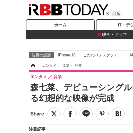
ホーム
IT・デ
映画・ドラマ
注目の話題
iPhone 16
こだわりデスクツアー
A
ホーム
›
エンタメ
›
音楽
›
記事
エンタメ
音楽
森七菜、デビューシングル
る幻想的な映像が完成
注目記事