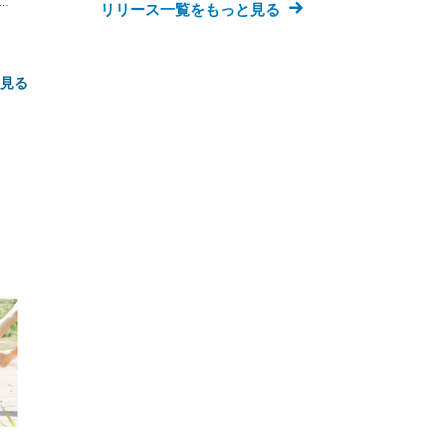
な
リリース一覧をもっと見る
と見る
FHD】
ェ
ット
 メ
レギ
 ゲ
ーサ
ンチ
 ガ
 (3
回
ー)
ンパ
高さ
 在