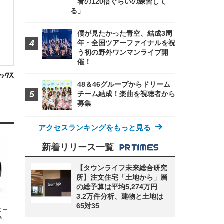
者の120倍ぐらいの練習して
る」
僕が見たかった青空、結成3周
年・全国ツアーファイナルを祝
う初の野外ワンマンライブ開
催！
48＆46グループからドリーム
チーム結成！楽曲を視聴者から
募集
アクセスランキングをもっと見る
新着リリース一覧
【タウンライフ未来総合研究
所】注文住宅「土地から」層
の総予算は平均5,274万円 ─
3.2万件分析、建物と土地は
65対35
エコー
xa、