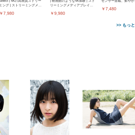
Select | 4Kの高画質ストリー
| 映画館のような4K体験 | スト
センサー搭載、鮮やか
ミング | ストリーミングメデ
リーミングメディアプレイヤ
サウンド｜チャコール
￥7,480
ィアプレイヤー
ー
￥7,980
￥9,980
>> もっ
【整備済み品】Dell
【MiniLED/24.5inch/280Hz/
正品】27"ゲーミングモ
ANDWINT オフィスチ
アイリスオーヤマ ペ
Sezlife オフィスチェア デスク
ネオ・ルーライフ ネオ・オム
E2724HS 27インチ 液晶モ
Sezlife オフィスチェア デスク
Smart Basic(スマートベーシ
GRAPHT THE SHOOTER
ー DualSense 充電フッ
ア デスクチェア 肘なし
シーツ 超厚型 お徳用 
チェア 疲れない テレワーク
ツ L 中型犬用 26枚入り 単品
ニター フル
チェア 疲れない テレワーク
ック) 【Amazon.co.jp限定】
Gaming Monitor 24” Essential
き（CFI-ZDM1J）
ッシュ 通気性 ランバ
ュラー 200枚入
チェア 強化バックレスト 30
HD（1920×1080）VA 非光
チェア 強化バックレスト 30度
Smart Basic アイリスオーヤマ
ーミングモニター QD 24.5イ
ポート付き 腰サポート
【Amazon.co.jp限定】
￥1,800
￥15,800
￥34,980
9,979
度ロッキング機能 人間工学 椅
沢 HDMI/DisplayPort/VGA
ロッキング機能 人間工学 椅子
ペットシーツ 超厚型 お徳用
￥4,139
￥3,731
1ms FHD 量子ドット 残像低減
ス圧無段階昇降 360度
￥7,680
￥7,680
￥3,670
子 腰サポート 90度跳ね上げ
スピーカー内蔵 高さ調整 ス
腰サポート 90度跳ね上げ式ア
ワイド 100枚入 (x 1) (ケース
年保証 | 輝点保証 | 日本メーカ
転 キャスター付き コ
式アームレスト 3Dヘッドレス
イベル VESA対応
ームレスト 3Dヘッドレスト
販売)
クト 幅52×奥行58.5×
ト ハンガー付き 高反発クッシ
ComfortView ビジネス向け
ハンガー付き 高反発クッショ
84～96cm テレワーク
ョン PCチェア 通気性メッシ
ン PCチェア 通気性メッシュ
宅勤務 ブラック
ュ ゲーミング/勉強/事務用 お
ゲーミング/勉強/事務用 おし
しゃれ パソコンチェア (ブラ
ゃれ パソコンチェア (ホワイ
ック)
ト)