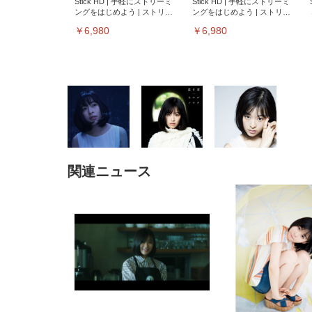
Stick HD | 手軽にストリーミ
Stick HD | 手軽にストリーミ
ングをはじめよう | ストリー
ングをはじめよう | ストリー
ミングメディアプレイヤー
ミングメディアプレイヤー
￥6,980
￥6,980
関連ニュース
EIZO ビジネス向けプレミア
EIZO ビジネス向けプレミア
【純
[EdoErgo] オフィスチェア 椅
Amazonベーシック ペットシ
SIHOO B100 オフィスチェア
Amazonベーシック ペットシ
ムモニター | FlexScan
ムモニター | FlexScan
ニタ
子 テレワーク 疲れない 跳ね
ーツ 薄型 レギュラー 1回使い
／デスクチェア メッシュチェ
ーツ 厚型 ワイド 42枚x2袋(84
EV3240X-WT | 31.5型4K
EV2740X-WT | 27.0型4K
ク付
上げ式アームレスト コンパク
捨て 無香料 ホワイト 300枚
ア 人間工学 疲れない ブラッ
枚) ホワイト(吸収面:ライトブ
UHD・USB Type-C・ホワイ
UHD・USB Type-C・ホワイ
ト 約105度ロッキング pc 事務
￥105,595
￥109,572
ク
ルー)
￥4
ト
ト
￥5,699
￥3,373
￥27,999
￥3,234
椅子 360度回転 座面昇降 強化
ナイロン樹脂ベース 通気性メ
ッシュ 在宅ワーク H-
WY01(黒網+黒枠+黒足)