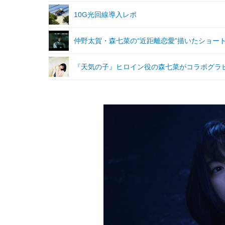
10G光回線導入レポ
仲野太賀・森七菜の“近距離恋愛”描いたショー
『天気の子』ヒロイン役の森七菜がコラボグラ