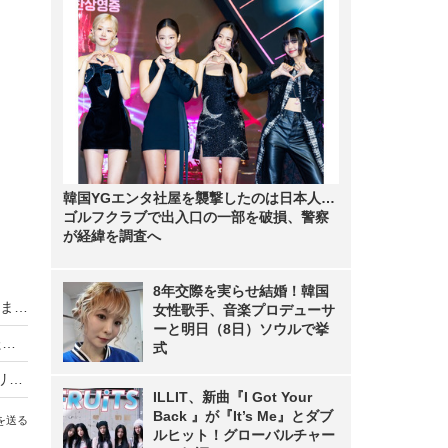
韓国YGエンタ社屋を襲撃したのは日本人…
ゴルフクラブで出入口の一部を破損、警察
が経緯を調査へ
8年交際を実らせ結婚！韓国
米津玄師、朝ドラ「虎に翼」主題歌「さよーならまたいつか！」MV公開
女性歌手、音楽プロデューサ
ーと明日（8日）ソウルで挙
乃木坂46アンダーメンバー楽曲「踏んでしまった」MV公開！松尾美佑が初センター
式
＝LOVE・野口衣織がセンター務める新曲カップリング『だからとて』MV公開！一途で淡い恋心つづった片想いラブソング
ILLIT、新曲『I Got Your
Back 』が『It’s Me』とダブ
を送る
ルヒット！グローバルチャー