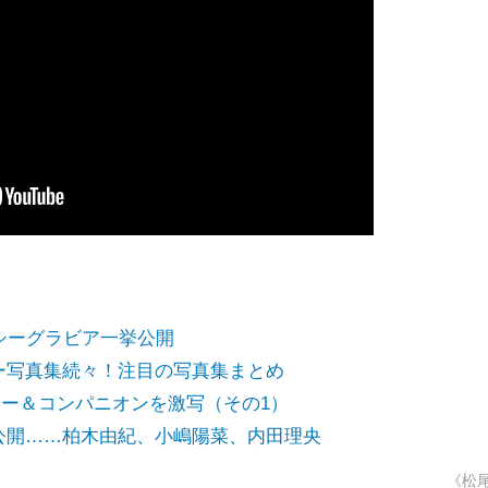
シーグラビア一挙公開
ー写真集続々！注目の写真集まとめ
イヤー＆コンパニオンを激写（その1）
公開……柏木由紀、小嶋陽菜、内田理央
《松