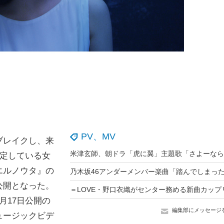
PV、MV
ブレイクし、来
決定している女
エルノウタ』の
公開となった。
月17日公開の
編集部にメッセージ
ュージックビデ