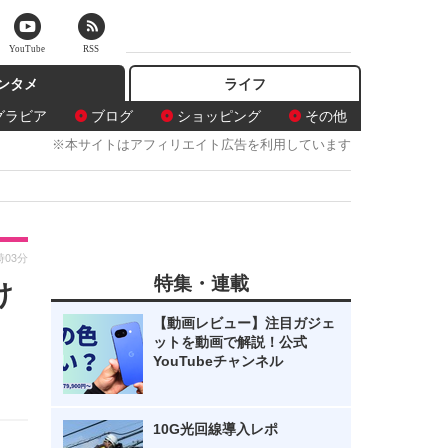
YouTube
RSS
ンタメ
ライフ
グラビア
ブログ
ショッピング
その他
※本サイトはアフィリエイト広告を利用しています
時03分
特集・連載
け
【動画レビュー】注目ガジェ
ットを動画で解説！公式
YouTubeチャンネル
10G光回線導入レポ