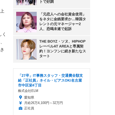
トで好調
上
「元恋人への会社資金使用」
をネタに金銭要求か…韓国タ
レントの元マネージャー2
人、恐喝未遂で起訴
しく
THE BOYZ・ソヌ、HIPHOP
て、
レーベルAT AREAと専属契
き
約！ヨンフンに続き新たなス
タート
「27卒」IT事務スタッフ・交通費全額支
給「正社員」ネイル・ピアスOK/名古屋
市中区栄4丁目
株式会社ELM
愛知県
月給26万4,100円～32万円
正社員