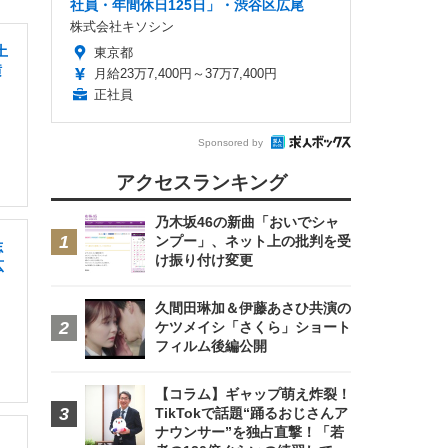
社員・年間休日125日」・渋谷区広尾
株式会社キソシン
土
東京都
横
月給23万7,400円～37万7,400円
正社員
Sponsored by
アクセスランキング
乃木坂46の新曲「おいでシャ
ンプー」、ネット上の批判を受
志
け振り付け変更
広
久間田琳加＆伊藤あさひ共演の
ケツメイシ「さくら」ショート
フィルム後編公開
【コラム】ギャップ萌え炸裂！
TikTokで話題“踊るおじさんア
ナウンサー”を独占直撃！「若