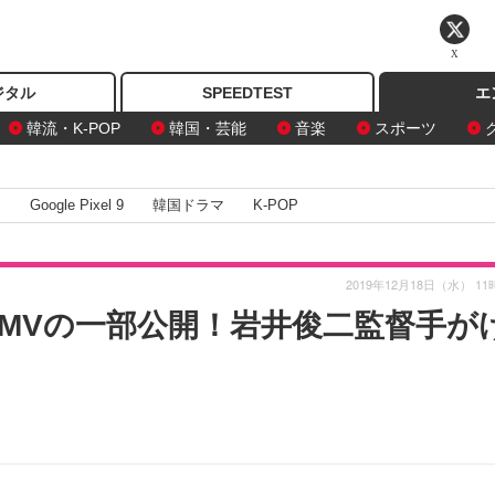
X
ジタル
SPEEDTEST
エ
韓流・K-POP
韓国・芸能
音楽
スポーツ
I
Google Pixel 9
韓国ドラマ
K-POP
2019年12月18日（水） 11
MVの一部公開！岩井俊二監督手が