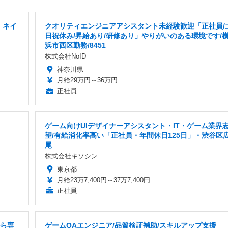
」ネイ
クオリティエンジニアアシスタント未経験歓迎「正社員/
日祝休み/昇給あり/研修あり」やりがいのある環境です/
浜市西区勤務/8451
株式会社NoID
神奈川県
月給29万円～36万円
正社員
ゲーム向けUIデザイナーアシスタント・IT・ゲーム業界
望/有給消化率高い「正社員・年間休日125日」・渋谷区
尾
株式会社キソシン
東京都
月給23万7,400円～37万7,400円
正社員
から専
ゲームQAエンジニア/品質検証補助/スキルアップ支援