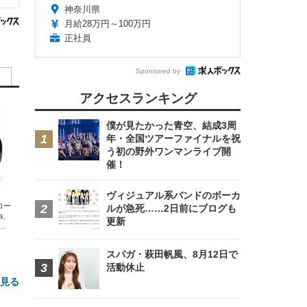
神奈川県
月給28万円～100万円
正社員
Sponsored by
アクセスランキング
僕が見たかった青空、結成3周
年・全国ツアーファイナルを祝
う初の野外ワンマンライブ開
催！
ヴィジュアル系バンドのボーカ
エコー
ルが急死……2日前にブログも
xa、
更新
な
スパガ・萩田帆風、8月12日で
活動休止
と見る