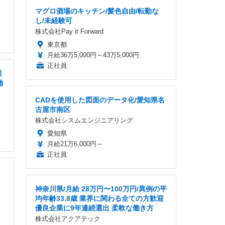
マグロ酒場のキッチン/髪色自由/転勤な
し/未経験可
株式会社Pay it Forward
東京都
月給36万5,000円～43万5,000円
正社員
業
働
CADを使用した図面のデータ化/愛知県名
古屋市南区
株式会社シスムエンジニアリング
愛知県
月給21万6,000円～
正社員
神奈川県/月給 28万円〜100万円/異例の平
均年齢33.8歳 業界に関わる全ての方歓迎
優良企業に9年連続選出 柔軟な働き方
株式会社アクアテック