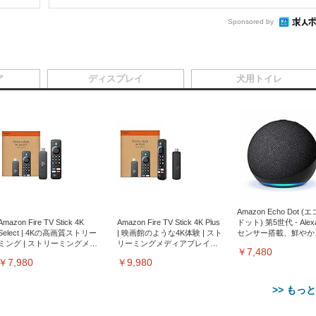
Sponsored by
ア
ディスプレイ
犬用トイレ
Amazon Echo Dot (
Amazon Fire TV Stick 4K
Amazon Fire TV Stick 4K Plus
ドット) 第5世代 - Ale
Select | 4Kの高画質ストリー
| 映画館のような4K体験 | スト
センサー搭載、鮮やか
ミング | ストリーミングメデ
リーミングメディアプレイヤ
サウンド｜チャコール
￥7,480
ィアプレイヤー
ー
￥7,980
￥9,980
>> もっ