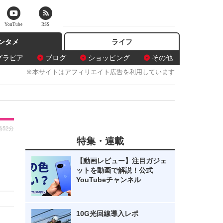
YouTube
RSS
ンタメ
ライフ
グラビア
ブログ
ショッピング
その他
※本サイトはアフィリエイト広告を利用しています
時52分
特集・連載
【動画レビュー】注目ガジェ
ットを動画で解説！公式
YouTubeチャンネル
10G光回線導入レポ