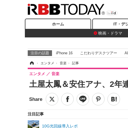
ホーム
IT・デ
映画・ドラマ
注目の話題
iPhone 16
こだわりデスクツアー
A
ホーム
›
エンタメ
›
音楽
›
記事
エンタメ
音楽
土屋太鳳＆安住アナ、2年
注目記事
10G光回線導入レポ