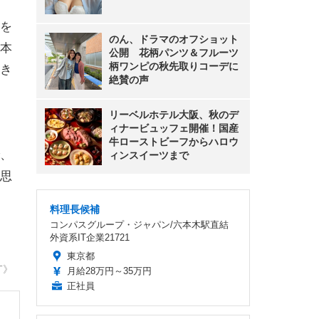
を
のん、ドラマのオフショット
本
公開 花柄パンツ＆フルーツ
柄ワンピの秋先取りコーデに
き
絶賛の声
リーベルホテル大阪、秋のデ
ィナービュッフェ開催！国産
牛ローストビーフからハロウ
、
ィンスイーツまで
思
料理長候補
コンパスグループ・ジャパン/六本木駅直結
外資系IT企業21721
東京都
T》
月給28万円～35万円
正社員