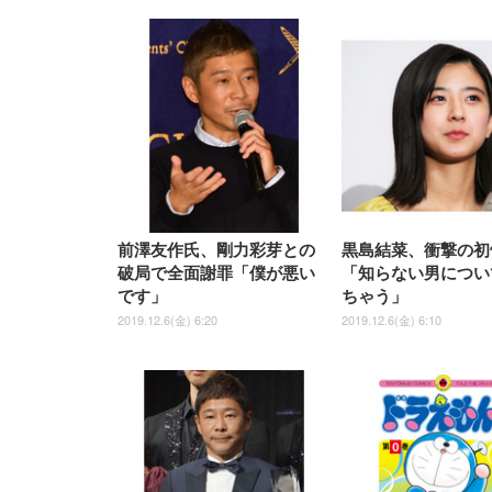
前澤友作氏、剛力彩芽との
黒島結菜、衝撃の初
破局で全面謝罪「僕が悪い
「知らない男につい
です」
ちゃう」
2019.12.6(金) 6:20
2019.12.6(金) 6:10