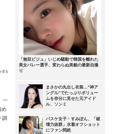
「無双ビジュ」いじめ騒動で韓国を離れた
美女バレー選手、変わらぬ美貌の最新自撮
り
を送る
まさかの丸出し衣装…“神ア
ングル”でたっぷりボリュー
ムを存分に見せた元アイド
。一
ル、ソンミ
務め
チ調
バスケ女子・すみぽん、「破
壊力抜群」水着オフショット
にファン悶絶