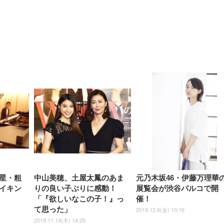
【整備済み品】Dell
【MiniLED/24.5inch/280Hz/
正品】27"ゲーミングモ
ANDWINT オフィスチ
アイリスオーヤマ ペ
Sezlife オフィスチェア デスク
ネオ・ルーライフ ネオ・オム
E2724HS 27インチ 液晶モ
Sezlife オフィスチェア デスク
Smart Basic(スマートベーシ
GRAPHT THE SHOOTER
ー DualSense 充電フッ
ア デスクチェア 肘なし
シーツ 超厚型 お徳用 
チェア 疲れない テレワーク
ツ L 中型犬用 26枚入り 単品
ニター フル
チェア 疲れない テレワーク
ック) 【Amazon.co.jp限定】
Gaming Monitor 24” Essential
き（CFI-ZDM1J）
ッシュ 通気性 ランバ
ュラー 200枚入
チェア 強化バックレスト 30
HD（1920×1080）VA 非光
チェア 強化バックレスト 30度
Smart Basic アイリスオーヤマ
ーミングモニター QD 24.5イ
ポート付き 腰サポート
【Amazon.co.jp限定】
￥1,800
￥15,800
￥34,980
9,979
度ロッキング機能 人間工学 椅
沢 HDMI/DisplayPort/VGA
ロッキング機能 人間工学 椅子
ペットシーツ 超厚型 お徳用
￥4,139
￥3,731
1ms FHD 量子ドット 残像低減
ス圧無段階昇降 360度
￥7,680
￥7,680
￥3,670
子 腰サポート 90度跳ね上げ
スピーカー内蔵 高さ調整 ス
腰サポート 90度跳ね上げ式ア
ワイド 100枚入 (x 1) (ケース
年保証 | 輝点保証 | 日本メーカ
転 キャスター付き コ
式アームレスト 3Dヘッドレス
イベル VESA対応
ームレスト 3Dヘッドレスト
販売)
クト 幅52×奥行58.5×
ト ハンガー付き 高反発クッシ
ComfortView ビジネス向け
ハンガー付き 高反発クッショ
84～96cm テレワーク
ョン PCチェア 通気性メッシ
ン PCチェア 通気性メッシュ
宅勤務 ブラック
ュ ゲーミング/勉強/事務用 お
ゲーミング/勉強/事務用 おし
しゃれ パソコンチェア (ブラ
ゃれ パソコンチェア (ホワイ
ック)
ト)
星・粗
中山美穂、土屋太鳳のあま
元乃木坂46・伊藤万理華
イキン
りの良い子ぶりに感動！
展覧会が渋谷パルコで開
「『欲しいなこの子！』っ
催！
て思った」
2019.12.6(金) 10:16
2019.11.14(木) 14:29