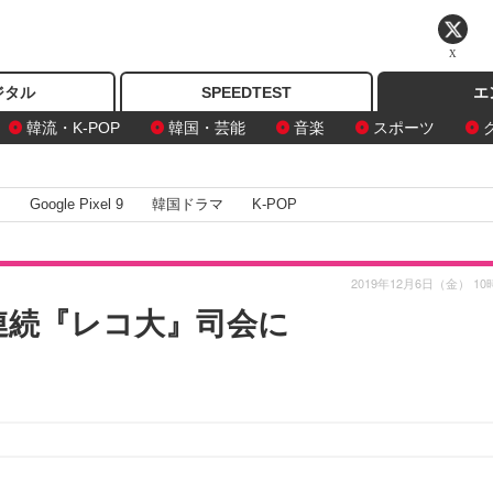
X
ジタル
SPEEDTEST
エ
韓流・K-POP
韓国・芸能
音楽
スポーツ
I
Google Pixel 9
韓国ドラマ
K-POP
2019年12月6日（金） 10
連続『レコ大』司会に