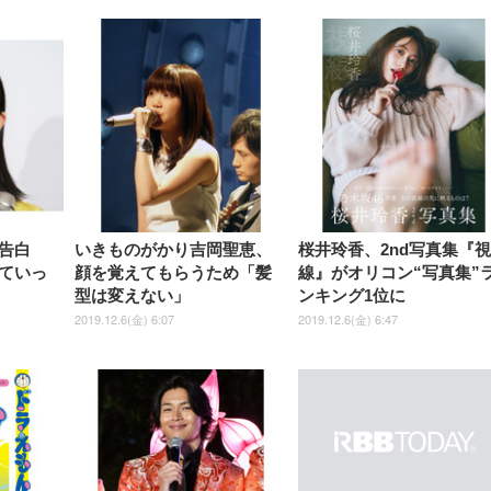
告白
いきものがかり吉岡聖恵、
桜井玲香、2nd写真集『
ていっ
顔を覚えてもらうため「髪
線』がオリコン“写真集”
型は変えない」
ンキング1位に
2019.12.6(金) 6:07
2019.12.6(金) 6:47