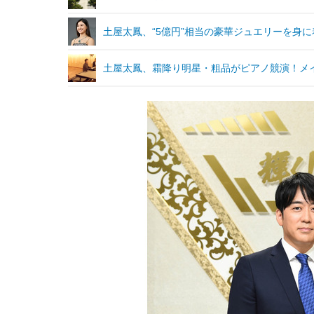
土屋太鳳、“5億円”相当の豪華ジュエリーを身
土屋太鳳、霜降り明星・粗品がピアノ競演！メ