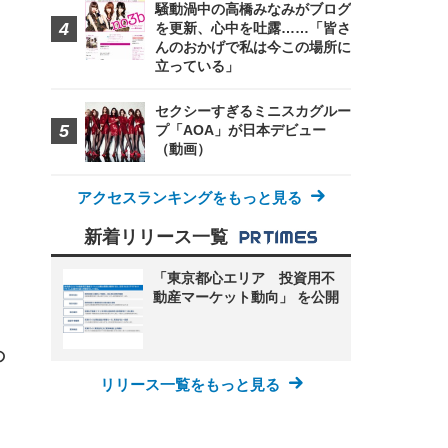
騒動渦中の高橋みなみがブログ
を更新、心中を吐露……「皆さ
んのおかげで私は今この場所に
立っている」
セクシーすぎるミニスカグルー
プ「AOA」が日本デビュー
（動画）
FHD】
ェ
ット
 メ
レギ
 ゲ
ーサ
ンチ
 ガ
アクセスランキングをもっと見る
 (3
回
ー)
ンパ
新着リリース一覧
高さ
 在
「東京都心エリア 投資用不
動産マーケット動向」 を公開
の
リリース一覧をもっと見る