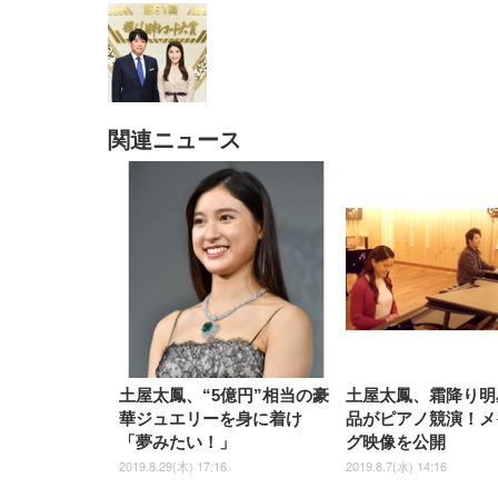
関連ニュース
EIZO ビジネス向けプレミア
EIZO ビジネス向けプレミア
【純
[EdoErgo] オフィスチェア 椅
Amazonベーシック ペットシ
SIHOO B100 オフィスチェア
Amazonベーシック ペットシ
ムモニター | FlexScan
ムモニター | FlexScan
ニタ
子 テレワーク 疲れない 跳ね
ーツ 薄型 レギュラー 1回使い
／デスクチェア メッシュチェ
ーツ 厚型 ワイド 42枚x2袋(84
EV3240X-WT | 31.5型4K
EV2740X-WT | 27.0型4K
ク付
上げ式アームレスト コンパク
捨て 無香料 ホワイト 300枚
ア 人間工学 疲れない ブラッ
枚) ホワイト(吸収面:ライトブ
UHD・USB Type-C・ホワイ
UHD・USB Type-C・ホワイ
ト 約105度ロッキング pc 事務
￥105,595
￥109,572
ク
ルー)
￥4
ト
ト
￥5,699
￥3,373
￥27,999
￥3,234
椅子 360度回転 座面昇降 強化
ナイロン樹脂ベース 通気性メ
ッシュ 在宅ワーク H-
WY01(黒網+黒枠+黒足)
土屋太鳳、“5億円”相当の豪
土屋太鳳、霜降り明
華ジュエリーを身に着け
品がピアノ競演！メ
「夢みたい！」
グ映像を公開
2019.8.29(木) 17:16
2019.8.7(水) 14:16