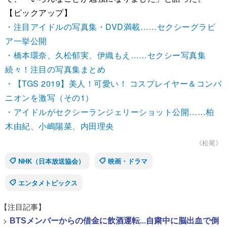
【ピックアップ】
・注目アイドルの写真集・DVD満載……セクシーグラビ
ア一挙公開
・橋本環奈、久松郁実、伊織もえ……セクシー写真集
続々！注目の写真集まとめ
・【TGS 2019】美人！可愛い！ コスプレイヤー＆コンパ
ニオンを激写（その1）
・アイドルがセクシーランジェリーショット公開……柏
木由紀、小嶋陽菜、内田理央
《松尾》
NHK（日本放送協会）
映画・ドラマ
エンタメトピックス
【注目記事】
>
BTSメンバーからの借金に飲酒運転...自粛中に脳出血で倒