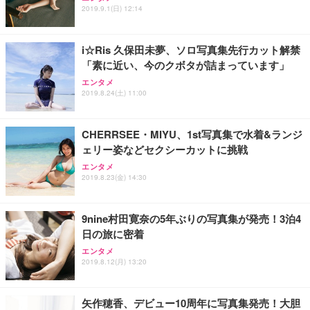
2019.9.1(日) 12:14
i☆Ris 久保田未夢、ソロ写真集先行カット解禁
「素に近い、今のクボタが詰まっています」
エンタメ
2019.8.24(土) 11:00
CHERRSEE・MIYU、1st写真集で水着&ランジ
ェリー姿などセクシーカットに挑戦
エンタメ
2019.8.23(金) 14:30
9nine村田寛奈の5年ぶりの写真集が発売！3泊4
日の旅に密着
エンタメ
2019.8.12(月) 13:20
矢作穂香、デビュー10周年に写真集発売！大胆