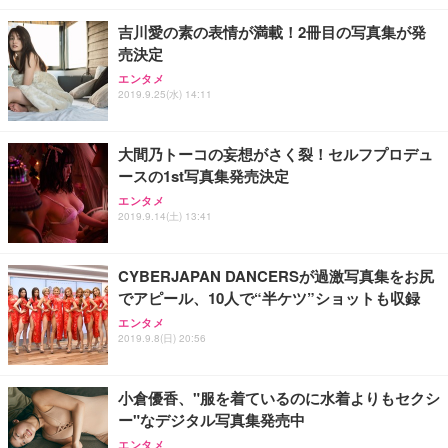
￥7,680
￥15,800
￥3,670
ョン PCチェア 通気性メッシュ ゲーミング/勉強/事
吉川愛の素の表情が満載！2冊目の写真集が発
務用 おしゃれ パソコンチェア (ホワイト)
売決定
ANDWINT オフィスチェア デスクチェア 肘なし メ
【MiniLED/24.5inch/280Hz/FHD】GRAPHT THE S
アイリスオーヤマ ペットシーツ 超厚型 お徳用 レギ
ッシュ 通気性 ランバーサポート付き 腰サポート ガ
HOOTER Gaming Monitor 24” Essential ゲーミン
エンタメ
ュラー 200枚入【Amazon.co.jp限定】
ス圧無段階昇降 360度回転 キャスター付き コンパク
グモニター QD 24.5インチ 1ms FHD 量子ドット 残
2019.9.25(水) 14:11
ト 幅52×奥行58.5×高さ84～96cm テレワーク 在宅
像低減 (3年保証 | 輝点保証 | 日本メーカー)
￥3,731
￥4,139
￥34,980
勤務 ブラック
大間乃トーコの妄想がさく裂！セルフプロデュ
ースの1st写真集発売決定
エンタメ
2019.9.14(土) 13:41
CYBERJAPAN DANCERSが過激写真集をお尻
でアピール、10人で“半ケツ”ショットも収録
エンタメ
2019.9.8(日) 20:56
小倉優香、"服を着ているのに水着よりもセクシ
ー"なデジタル写真集発売中
エンタメ