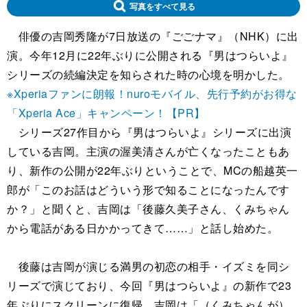
写真をすべて見る
俳優の吉岡秀隆が7日放送の『ごごナマ』（NHK）に出
演。今年12月に22年ぶりに公開される『男はつらいよ』
シリーズの続編決定を知らされた時の心境を明かした。
※Xperiaファンに朗報！nuroモバイル、先行予約がお得な
「Xperia Ace」キャンペーン！【PR】
シリーズ27作目から『男はつらいよ』シリーズに出演
している吉岡。主演の渥美清さんが亡くなったこともあ
り、新作の公開が22年ぶりということで、MCの船越英一
郎が「このお話はどういう形で知ることになったんです
か？」と聞くと、吉岡は「後藤久美子さん、くみちゃん
から電話がある日かかってきて……」と話し始めた。
後藤は吉岡が演じる満男の初恋の相手・イズミを同シ
リーズで演じており、今回『男はつらいよ』の新作で23
年ぶりにスクリーンに復帰。吉岡は「（くみちゃんが）