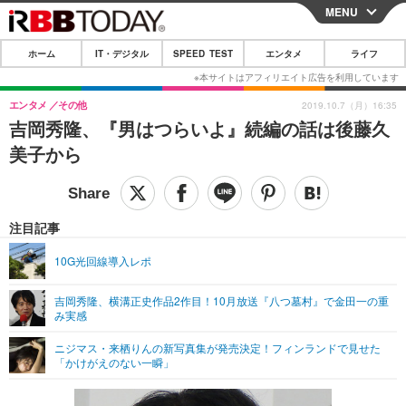
MENU
CLOSE
ホーム
IT・デジタル
SPEED TEST
エンタメ
ライフ
ホーム
IT・デジタル
エンタメ
その他
2019.10.7（月）16:35
吉岡秀隆、『男はつらいよ』続編の話は後藤久
IT・デジタルTOP
スマートフォン
SPEED TEST
美子から
ネタ
ガジェット・ツール
エンタメ
ショッピング
その他
エンタメTOP
映画・ドラマ
ライフ
注目記事
韓流・K-POP
韓国・芸能
ライフTOP
グルメ
リリース一覧
10G光回線導入レポ
音楽
スポーツ
ペット
ショッピング
プッシュ通知の停止方法
吉岡秀隆、横溝正史作品2作目！10月放送『八つ墓村』で金田一の重
み実感
グラビア
ブログ
その他
ニジマス・来栖りんの新写真集が発売決定！フィンランドで見せた
ショッピング
その他
「かけがえのない一瞬」