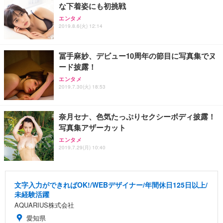
な下着姿にも初挑戦
エンタメ
2019.8.6(火) 12:14
冨手麻妙、デビュー10周年の節目に写真集でヌ
ード披露！
エンタメ
2019.7.30(火) 18:53
奈月セナ、色気たっぷりセクシーボディ披露！
写真集アザーカット
エンタメ
2019.7.29(月) 10:40
文字入力ができればOK!/WEBデザイナー/年間休日125日以上/
未経験活躍
AQUARIUS株式会社
愛知県