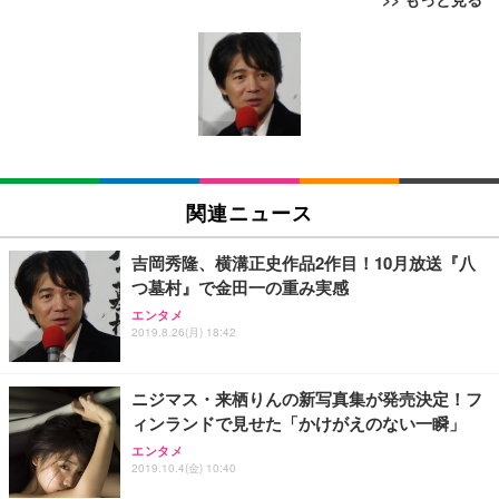
[EdoErgo] オフィスチェア 椅子 テレワーク 疲れな
EIZO ビジネス向けプレミアムモニター | FlexScan
Amazonベーシック ペットシーツ 薄型 レギュラー 1
い 跳ね上げ式アームレスト コンパクト 約105度ロッ
EV3240X-WT | 31.5型4K UHD・USB Type-C・ホワ
回使い捨て 無香料 ホワイト 300枚
キング pc 事務椅子 360度回転 座面昇降 強化ナイロ
イト
ン樹脂ベース 通気性メッシュ 在宅ワーク H-WY01
￥3,373
￥5,699
￥105,595
(黒網+黒枠+黒足)
EIZO ビジネス向けプレミアムモニター | FlexScan
SIHOO B100 オフィスチェア／デスクチェア メッシ
Amazonベーシック ペットシーツ 厚型 ワイド 42枚
EV2740X-WT | 27.0型4K UHD・USB Type-C・ホワ
ュチェア 人間工学 疲れない ブラック
x2袋(84枚) ホワイト(吸収面:ライトブルー)
関連ニュース
イト
￥27,999
￥3,234
￥109,572
吉岡秀隆、横溝正史作品2作目！10月放送『八
つ墓村』で金田一の重み実感
Sezlife オフィスチェア デスクチェア 疲れない テレ
【純正品】27"ゲーミングモニター DualSense 充電
ネオ・ルーライフ ネオ・オムツ L 中型犬用 26枚入
エンタメ
ワーク チェア 強化バックレスト 30度ロッキング機
2019.8.26(月) 18:42
フック付き（CFI-ZDM1J）
り 単品
能 人間工学 椅子 腰サポート 90度跳ね上げ式アーム
レスト 3Dヘッドレスト ハンガー付き 高反発クッシ
￥49,979
￥1,800
￥7,680
ョン PCチェア 通気性メッシュ ゲーミング/勉強/事
ニジマス・来栖りんの新写真集が発売決定！フ
務用 おしゃれ パソコンチェア (ブラック)
ィンランドで見せた「かけがえのない一瞬」
Sezlife オフィスチェア デスクチェア 疲れない テレ
【整備済み品】Dell E2724HS 27インチ 液晶モニタ
Smart Basic(スマートベーシック) 【Amazon.co.jp
エンタメ
ワーク チェア 強化バックレスト 30度ロッキング機
ー フルHD（1920×1080）VA 非光沢 HDMI/DisplayP
限定】 Smart Basic アイリスオーヤマ ペットシーツ
2019.10.4(金) 10:40
能 人間工学 椅子 腰サポート 90度跳ね上げ式アーム
ort/VGA スピーカー内蔵 高さ調整 スイベル VESA対
超厚型 お徳用 ワイド 100枚入 (x 1) (ケース販売)
レスト 3Dヘッドレスト ハンガー付き 高反発クッシ
応 ComfortView ビジネス向け