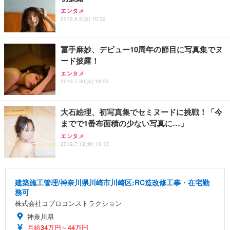
エンタメ
2019.8.2(金) 10:32
冨手麻妙、デビュー10周年の節目に写真集でヌ
ード披露！
エンタメ
2019.7.30(火) 18:53
大石絵理、初写真集でセミヌードに挑戦！「今
までで1番布面積の少ない写真に…」
エンタメ
2019.7.12(金) 13:13
建築施工管理/神奈川県川崎市川崎区:RC造改修工事・在宅勤
務可
株式会社コプロコンストラクション
神奈川県
月給34万円～44万円