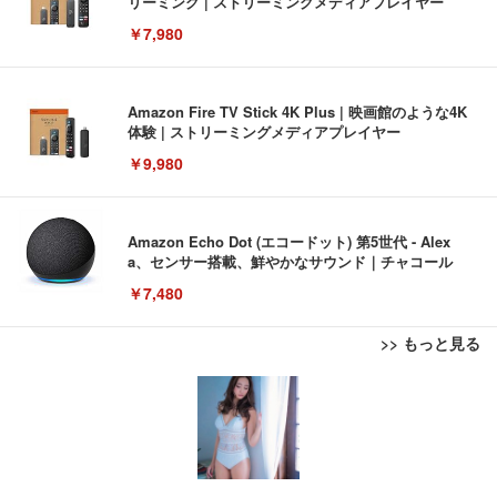
リーミング | ストリーミングメディアプレイヤー
￥7,980
Amazon Fire TV Stick 4K Plus | 映画館のような4K
体験 | ストリーミングメディアプレイヤー
￥9,980
Amazon Echo Dot (エコードット) 第5世代 - Alex
a、センサー搭載、鮮やかなサウンド｜チャコール
￥7,480
>> もっと見る
[EdoErgo] オフィスチェア 椅子 テレワーク 疲れな
EIZO ビジネス向けプレミアムモニター | FlexScan
Amazonベーシック ペットシーツ 薄型 レギュラー 1
い 跳ね上げ式アームレスト コンパクト 約105度ロッ
EV3240X-WT | 31.5型4K UHD・USB Type-C・ホワ
回使い捨て 無香料 ホワイト 300枚
キング pc 事務椅子 360度回転 座面昇降 強化ナイロ
イト
ン樹脂ベース 通気性メッシュ 在宅ワーク H-WY01
￥3,373
￥5,699
￥105,595
(黒網+黒枠+黒足)