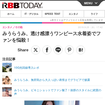
MENU
CLOSE
ホーム
IT・デジタル
SPEED TEST
エンタメ
ライフ
ホーム
IT・デジタル
エンタメ
その他
2019.9.25（水）17:42
みうらうみ、透け感漂うワンピース水着姿でフ
IT・デジタルTOP
スマートフォン
SPEED TEST
ァンを悩殺！
ネタ
ガジェット・ツール
エンタメ
ショッピング
その他
エンタメTOP
映画・ドラマ
ライフ
注目記事
韓流・K-POP
韓国・芸能
ライフTOP
グルメ
リリース一覧
10G光回線導入レポ
音楽
スポーツ
ペット
ショッピング
プッシュ通知の停止方法
みうらうみ、無邪気から大人っぽい表情までグラビアで披露
グラビア
ブログ
その他
みうらうみ、ビキニショットでファン魅了！抜群のスタイルに絶賛の
ショッピング
その他
声