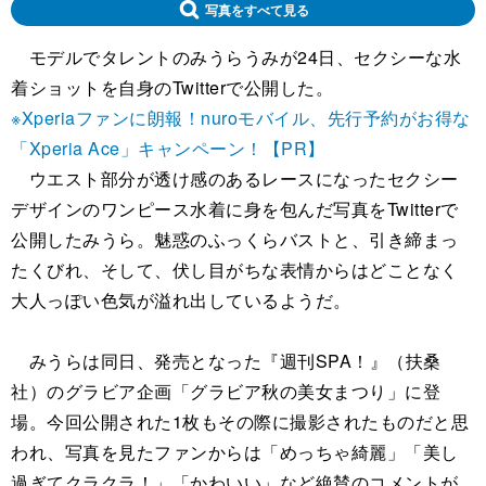
写真をすべて見る
モデルでタレントのみうらうみが24日、セクシーな水
着ショットを自身のTwitterで公開した。
※Xperiaファンに朗報！nuroモバイル、先行予約がお得な
「Xperia Ace」キャンペーン！【PR】
ウエスト部分が透け感のあるレースになったセクシー
デザインのワンピース水着に身を包んだ写真をTwitterで
公開したみうら。魅惑のふっくらバストと、引き締まっ
たくびれ、そして、伏し目がちな表情からはどことなく
大人っぽい色気が溢れ出しているようだ。
みうらは同日、発売となった『週刊SPA！』（扶桑
社）のグラビア企画「グラビア秋の美女まつり」に登
場。今回公開された1枚もその際に撮影されたものだと思
われ、写真を見たファンからは「めっちゃ綺麗」「美し
過ぎてクラクラ！」「かわいい」など絶賛のコメントが