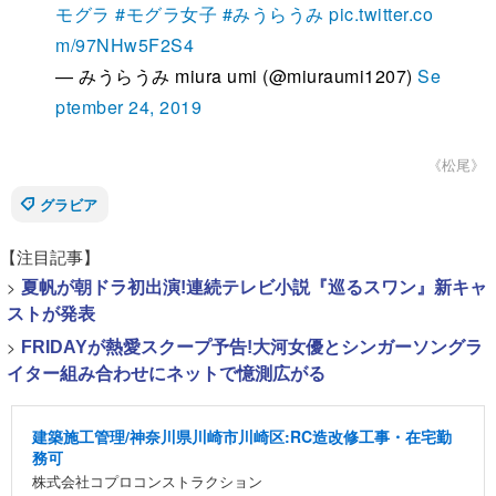
モグラ
#モグラ女子
#みうらうみ
pic.twitter.co
m/97NHw5F2S4
— みうらうみ miura umi (@miuraumi1207)
Se
ptember 24, 2019
《松尾》
グラビア
【注目記事】
>
夏帆が朝ドラ初出演!連続テレビ小説『巡るスワン』新キャ
ストが発表
>
FRIDAYが熱愛スクープ予告!大河女優とシンガーソングラ
イター組み合わせにネットで憶測広がる
建築施工管理/神奈川県川崎市川崎区:RC造改修工事・在宅勤
務可
株式会社コプロコンストラクション