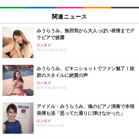
EIZO ビジネス向けプレミアムモニター | FlexScan
SIHOO B100 オフィスチェア／デスクチェア メッシ
Amazonベーシック ペットシーツ 厚型 ワイド 42枚
EV2740X-WT | 27.0型4K UHD・USB Type-C・ホワ
ュチェア 人間工学 疲れない ブラック
x2袋(84枚) ホワイト(吸収面:ライトブルー)
関連ニュース
イト
￥27,999
￥3,234
￥109,572
みうらうみ、無邪気から大人っぽい表情までグ
ラビアで披露
Sezlife オフィスチェア デスクチェア 疲れない テレ
【純正品】27"ゲーミングモニター DualSense 充電
ネオ・ルーライフ ネオ・オムツ L 中型犬用 26枚入
エンタメ
ワーク チェア 強化バックレスト 30度ロッキング機
2017.12.26(火) 12:41
フック付き（CFI-ZDM1J）
り 単品
能 人間工学 椅子 腰サポート 90度跳ね上げ式アーム
レスト 3Dヘッドレスト ハンガー付き 高反発クッシ
￥49,979
￥1,800
￥7,680
ョン PCチェア 通気性メッシュ ゲーミング/勉強/事
みうらうみ、ビキニショットでファン魅了！抜
務用 おしゃれ パソコンチェア (ブラック)
群のスタイルに絶賛の声
Sezlife オフィスチェア デスクチェア 疲れない テレ
【整備済み品】Dell E2724HS 27インチ 液晶モニタ
Smart Basic(スマートベーシック) 【Amazon.co.jp
エンタメ
ワーク チェア 強化バックレスト 30度ロッキング機
ー フルHD（1920×1080）VA 非光沢 HDMI/DisplayP
限定】 Smart Basic アイリスオーヤマ ペットシーツ
2019.5.22(水) 18:02
能 人間工学 椅子 腰サポート 90度跳ね上げ式アーム
ort/VGA スピーカー内蔵 高さ調整 スイベル VESA対
超厚型 お徳用 ワイド 100枚入 (x 1) (ケース販売)
レスト 3Dヘッドレスト ハンガー付き 高反発クッシ
応 ComfortView ビジネス向け
￥7,680
￥15,800
￥3,670
ョン PCチェア 通気性メッシュ ゲーミング/勉強/事
アイドル・みうらうみ、魂のピアノ演奏で本領
務用 おしゃれ パソコンチェア (ホワイト)
発揮も涙「思ってた通りに弾けなかった」
ANDWINT オフィスチェア デスクチェア 肘なし メ
【MiniLED/24.5inch/280Hz/FHD】GRAPHT THE S
アイリスオーヤマ ペットシーツ 超厚型 お徳用 レギ
ッシュ 通気性 ランバーサポート付き 腰サポート ガ
HOOTER Gaming Monitor 24” Essential ゲーミン
エンタメ
ュラー 200枚入【Amazon.co.jp限定】
ス圧無段階昇降 360度回転 キャスター付き コンパク
グモニター QD 24.5インチ 1ms FHD 量子ドット 残
2019.1.12(土) 5:30
ト 幅52×奥行58.5×高さ84～96cm テレワーク 在宅
像低減 (3年保証 | 輝点保証 | 日本メーカー)
￥3,731
￥4,139
￥34,980
勤務 ブラック