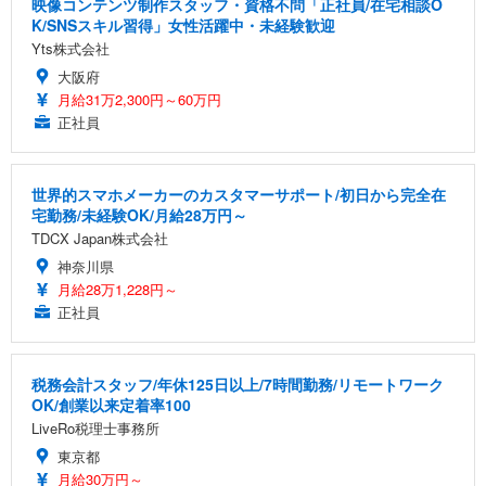
映像コンテンツ制作スタッフ・資格不問「正社員/在宅相談O
K/SNSスキル習得」女性活躍中・未経験歓迎
Yts株式会社
大阪府
月給31万2,300円～60万円
正社員
世界的スマホメーカーのカスタマーサポート/初日から完全在
宅勤務/未経験OK/月給28万円～
TDCX Japan株式会社
神奈川県
月給28万1,228円～
正社員
税務会計スタッフ/年休125日以上/7時間勤務/リモートワーク
OK/創業以来定着率100
LiveRo税理士事務所
東京都
月給30万円～