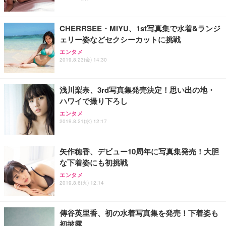
CHERRSEE・MIYU、1st写真集で水着&ランジ
ェリー姿などセクシーカットに挑戦
エンタメ
2019.8.23(金) 14:30
浅川梨奈、3rd写真集発売決定！思い出の地・
ハワイで撮り下ろし
エンタメ
2019.8.21(水) 12:17
矢作穂香、デビュー10周年に写真集発売！大胆
な下着姿にも初挑戦
エンタメ
2019.8.6(火) 12:14
傳谷英里香、初の水着写真集を発売！下着姿も
初披露