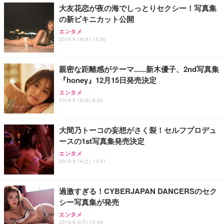
大友花恋が夜の海でしっとりセクシー！写真集
の新ビキニカット公開
エンタメ
2019.9.18(水) 15:56
親密な距離感がテーマ......新木優子、2nd写真集
『honey』12月15日発売決定
エンタメ
2019.9.18(水) 8:22
大間乃トーコの妄想がさく裂！セルフプロデュ
ースの1st写真集発売決定
エンタメ
2019.9.14(土) 13:41
過激すぎる！CYBERJAPAN DANCERSのセク
シー写真集が発売
エンタメ
2019.9.9(月) 10:49