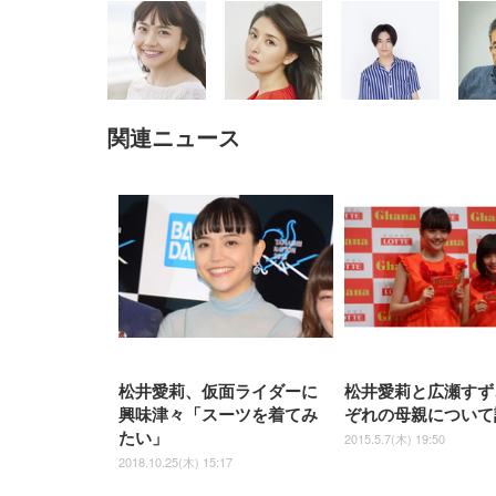
関連ニュース
EIZO ビジネス向けプレミア
EIZO ビジネス向けプレミア
【純
[EdoErgo] オフィスチェア 椅
Amazonベーシック ペットシ
SIHOO B100 オフィスチェア
Amazonベーシック ペットシ
ムモニター | FlexScan
ムモニター | FlexScan
ニタ
子 テレワーク 疲れない 跳ね
ーツ 薄型 レギュラー 1回使い
／デスクチェア メッシュチェ
ーツ 厚型 ワイド 42枚x2袋(84
EV3240X-WT | 31.5型4K
EV2740X-WT | 27.0型4K
ク付
上げ式アームレスト コンパク
捨て 無香料 ホワイト 300枚
ア 人間工学 疲れない ブラッ
枚) ホワイト(吸収面:ライトブ
UHD・USB Type-C・ホワイ
UHD・USB Type-C・ホワイ
ト 約105度ロッキング pc 事務
￥105,595
￥109,572
ク
ルー)
￥4
ト
ト
￥5,699
￥3,373
￥27,999
￥3,234
椅子 360度回転 座面昇降 強化
ナイロン樹脂ベース 通気性メ
ッシュ 在宅ワーク H-
WY01(黒網+黒枠+黒足)
松井愛莉、仮面ライダーに
松井愛莉と広瀬すず
興味津々「スーツを着てみ
ぞれの母親について
たい」
2015.5.7(木) 19:50
2018.10.25(木) 15:17