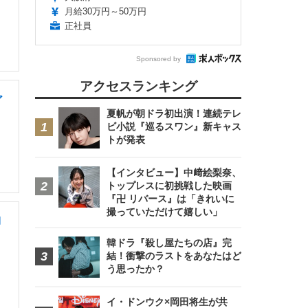
月給30万円～50万円
正社員
Sponsored by
アクセスランキング
ア
夏帆が朝ドラ初出演！連続テレ
ビ小説『巡るスワン』新キャス
トが発表
【インタビュー】中﨑絵梨奈、
トップレスに初挑戦した映画
『卍 リバース』は「きれいに
撮っていただけて嬉しい」
期
韓ドラ『殺し屋たちの店』完
結！衝撃のラストをあなたはど
う思ったか？
イ・ドンウク×岡田将生が共