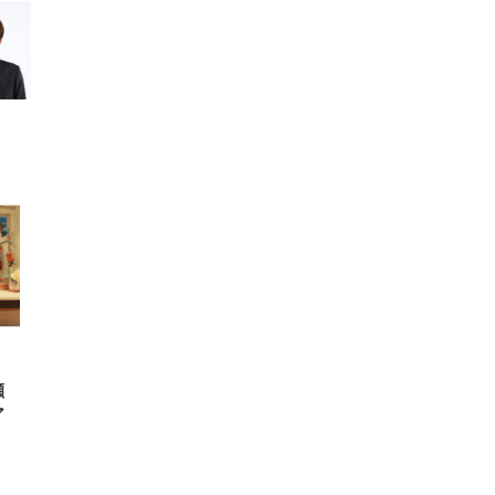
FHD】
ェ
ット
 メ
レギ
 ゲ
ーサ
ンチ
 ガ
 (3
回
ー)
ンパ
高さ
 在
瀬
ア