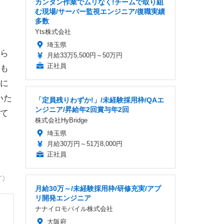
カンタン作業でムリなく!チームで取り組
む現場/サーバー監視エンジニア/復職実績
多数
Yts株式会社
埼玉県
ら
月給33万5,500円～50万円
正社員
も
に
いた
「定員残りわずか!」/未経験採用枠/QAエ
ンジニア/昇給年2回賞与年2回
て
株式会社HyBridge
埼玉県
月給30万円～51万8,000円
正社員
T》
月給30万～/未経験採用枠/研修充実/アプ
リ開発エンジニア
ナナイロモバイル株式会社
大阪府