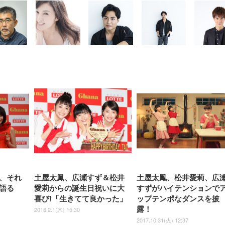
【整備済み品】Dell
【MiniLED/24.5inch/280Hz/
正品】27"ゲーミングモ
ANDWINT オフィスチ
アイリスオーヤマ ペ
Sezlife オフィスチェア デスク
ネオ・ルーライフ ネオ・オム
E2724HS 27インチ 液晶モ
Sezlife オフィスチェア デスク
Smart Basic(スマートベーシ
GRAPHT THE SHOOTER
ー DualSense 充電フッ
ア デスクチェア 肘なし
シーツ 超厚型 お徳用 
チェア 疲れない テレワーク
ツ L 中型犬用 26枚入り 単品
ニター フル
チェア 疲れない テレワーク
ック) 【Amazon.co.jp限定】
Gaming Monitor 24” Essential
き（CFI-ZDM1J）
ッシュ 通気性 ランバ
ュラー 200枚入
チェア 強化バックレスト 30
HD（1920×1080）VA 非光
チェア 強化バックレスト 30度
Smart Basic アイリスオーヤマ
ーミングモニター QD 24.5イ
ポート付き 腰サポート
【Amazon.co.jp限定】
￥1,800
￥15,800
￥34,980
9,979
度ロッキング機能 人間工学 椅
沢 HDMI/DisplayPort/VGA
ロッキング機能 人間工学 椅子
ペットシーツ 超厚型 お徳用
￥4,139
￥3,731
1ms FHD 量子ドット 残像低減
ス圧無段階昇降 360度
￥7,680
￥7,680
￥3,670
子 腰サポート 90度跳ね上げ
スピーカー内蔵 高さ調整 ス
腰サポート 90度跳ね上げ式ア
ワイド 100枚入 (x 1) (ケース
年保証 | 輝点保証 | 日本メーカ
転 キャスター付き コ
式アームレスト 3Dヘッドレス
イベル VESA対応
ームレスト 3Dヘッドレスト
販売)
クト 幅52×奥行58.5×
ト ハンガー付き 高反発クッシ
ComfortView ビジネス向け
ハンガー付き 高反発クッショ
84～96cm テレワーク
ョン PCチェア 通気性メッシ
ン PCチェア 通気性メッシュ
宅勤務 ブラック
ュ ゲーミング/勉強/事務用 お
ゲーミング/勉強/事務用 おし
しゃれ パソコンチェア (ブラ
ゃれ パソコンチェア (ホワイ
ック)
ト)
、それ
土屋太鳳、広瀬すず＆松井
土屋太鳳、松井愛莉、広
語る
愛莉からの誕生日祝いに大
すずがハイテンションで
喜び!「生きてて良かった」
ップテンポなダンスを披
露！
2018.2.1(木) 15:30
2017.10.31(火) 12:37