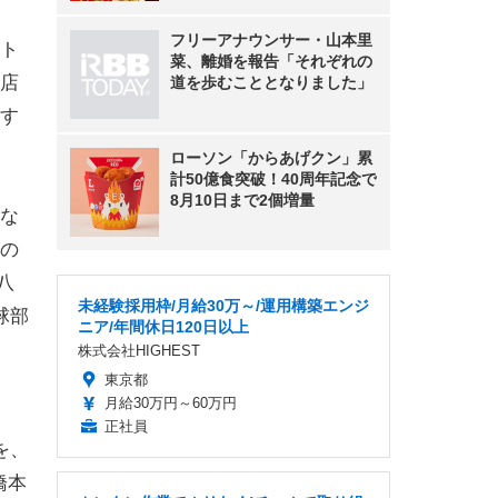
フリーアナウンサー・山本里
ト
菜、離婚を報告「それぞれの
店
道を歩むこととなりました」
す
ローソン「からあげクン」累
計50億食突破！40周年記念で
8月10日まで2個増量
な
の
八
未経験採用枠/月給30万～/運用構築エンジ
球部
ニア/年間休日120日以上
株式会社HIGHEST
東京都
月給30万円～60万円
正社員
を、
橋本