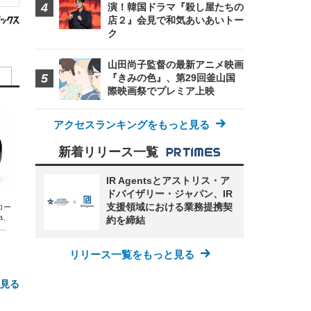
演！韓国ドラマ『殺し屋たちの
店２』会見で和気あいあいトー
ク
山田尚子監督の最新アニメ映画
『きみの色』、第29回釜山国
際映画祭でプレミア上映
アクセスランキングをもっと見る
新着リリース一覧
IR Agentsとアストリス・ア
ドバイザリー・ジャパン、IR
支援領域における業務提携契
エコー
xa、
約を締結
な
リリース一覧をもっと見る
と見る