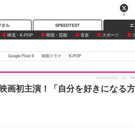
X
ジタル
SPEEDTEST
エ
韓流・K-POP
韓国・芸能
音楽
スポーツ
I
Google Pixel 9
韓国ドラマ
K-POP
2019年9月20日（金） 08
映画初主演！「自分を好きになる