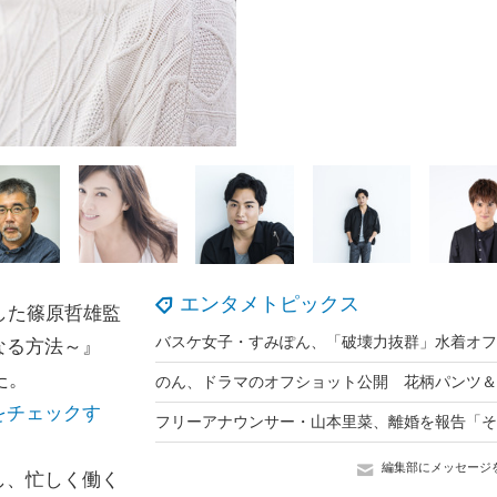
エンタメトピックス
した篠原哲雄監
なる方法～』
た。
をチェックす
編集部にメッセージ
し、忙しく働く