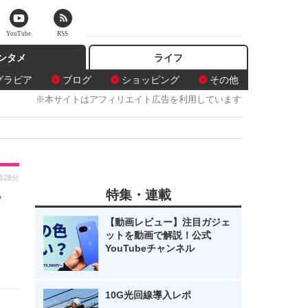
YouTube
RSS
ンタメ
ライフ
グラビア
ブログ
ショッピング
その他
※本サイトはアフィリエイト広告を利用しています
時28分
特集・連載
方
【動画レビュー】注目ガジェ
ットを動画で解説！公式
YouTubeチャンネル
10G光回線導入レポ