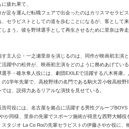
もに疲れ果て、
奈が足を運んだ転職フェアで出会ったのはカリスマセラピス
れ、セラピストとしての道を歩むことになるが、客として来
てしまう。彼を野球選手として再生させるために里奈は奔走
す主人公・一之瀬里奈を演じるのは、同作が映画初主演と
て活躍中の松井が、映画初主演をどのように務めあげている
選手・碓氷隼人役には、劇団EXILEで活躍する八木将康。
）の1学年先輩で、高校野球の名門である駒大苫小牧高校野
ンでは、説得力あるリアルな演技を見せている。
浩司役には、名古屋を拠点に活躍する男性グループBOYS
藤さやか同様、里奈の先輩でスポーツ施術が得意な西野大輔役
タジオ La Co Roの先輩セラピストの伊藤さやか役に、