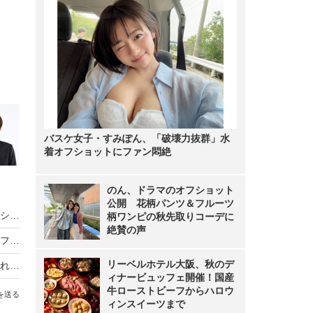
バスケ女子・すみぽん、「破壊力抜群」水
着オフショットにファン悶絶
のん、ドラマのオフショット
公開 花柄パンツ＆フルーツ
バスケ女子・すみぽん、「破壊力抜群」水着オフショットにファン悶絶
柄ワンピの秋先取りコーデに
絶賛の声
のん、ドラマのオフショット公開 花柄パンツ＆フルーツ柄ワンピの秋先取りコーデに絶賛の声
リーベルホテル大阪、秋のデ
フリーアナウンサー・山本里菜、離婚を報告「それぞれの道を歩むこととなりました」
ィナービュッフェ開催！国産
牛ローストビーフからハロウ
を送る
ィンスイーツまで