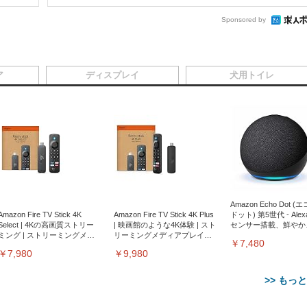
Sponsored by
ア
ディスプレイ
犬用トイレ
Amazon Echo Dot (
Amazon Fire TV Stick 4K
Amazon Fire TV Stick 4K Plus
ドット) 第5世代 - Ale
Select | 4Kの高画質ストリー
| 映画館のような4K体験 | スト
センサー搭載、鮮やか
ミング | ストリーミングメデ
リーミングメディアプレイヤ
サウンド｜チャコール
￥7,480
ィアプレイヤー
ー
￥7,980
￥9,980
>> もっ