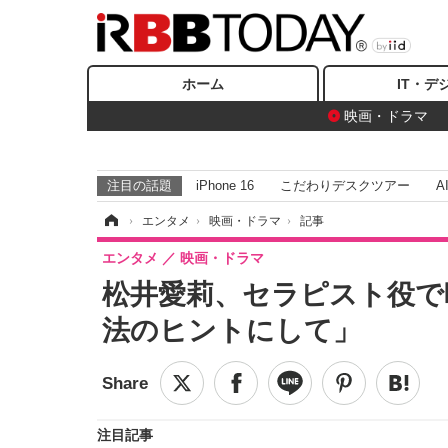
ホーム
IT・デ
映画・ドラマ
注目の話題
iPhone 16
こだわりデスクツアー
A
ホーム
›
エンタメ
›
映画・ドラマ
›
記事
エンタメ
映画・ドラマ
松井愛莉、セラピスト役で
法のヒントにして」
注目記事