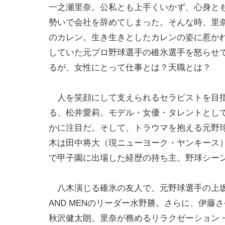
一之瀬里奈。公私とも上手くいかず、心身と
勢いで会社を辞めてしまった。そんな時、里
のカレン。生き生きとしたカレンの姿に惹か
していた元プロ野球選手の碓氷選手を怒らせ
るが、女性にとって仕事とは？天職とは？
人を笑顔にして支えられるセラピストを目指
る、松井愛莉。モデル・女優・タレントとし
かに注目だ。そして、トラウマを抱える元野球
木は田中将大（現ニューヨーク・ヤンキース
で甲子園に出場した経歴の持ち主。野球シー
八木演じる碓氷の友人で、元野球選手の上坂
AND MENのリーダー水野勝。さらに、伊
秋沢健太朗。里奈が務めるリラクゼーション・ス