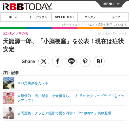
MENU
CLOSE
ホーム
IT・デジタル
SPEED TEST
エンタメ
ライフ
ホーム
IT・デジタル
エンタメ
その他
2019.9.9（月）14:45
天龍源一郎、「小脳梗塞」を公表！現在は症状
IT・デジタルTOP
スマートフォン
SPEED TEST
安定
ネタ
ガジェット・ツール
エンタメ
ショッピング
その他
エンタメTOP
映画・ドラマ
ライフ
注目記事
韓流・K-POP
韓国・芸能
ライフTOP
グルメ
リリース一覧
10G光回線導入レポ
音楽
スポーツ
ペット
ショッピング
プッシュ通知の停止方法
大原優乃、浅川梨奈、小倉優香ら……注目のセクシーグラビアをピッ
クアップ！
グラビア
ブログ
その他
ショッピング
その他
吉岡里帆、グラビア撮影で夏を満喫！『blt graph.』表紙登場