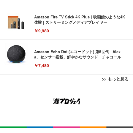
Amazon Fire TV Stick 4K Plus | 映画館のような4K
体験 | ストリーミングメディアプレイヤー
￥9,980
Amazon Echo Dot (エコードット) 第5世代 - Alex
a、センサー搭載、鮮やかなサウンド｜チャコール
￥7,480
>> もっと見る
[EdoErgo] オフィスチェア 椅子 テレワーク 疲れな
EIZO ビジネス向けプレミアムモニター | FlexScan
Amazonベーシック ペットシーツ 薄型 レギュラー 1
い 跳ね上げ式アームレスト コンパクト 約105度ロッ
EV3240X-WT | 31.5型4K UHD・USB Type-C・ホワ
回使い捨て 無香料 ホワイト 300枚
キング pc 事務椅子 360度回転 座面昇降 強化ナイロ
イト
ン樹脂ベース 通気性メッシュ 在宅ワーク H-WY01
￥3,373
￥5,699
￥105,595
(黒網+黒枠+黒足)
EIZO ビジネス向けプレミアムモニター | FlexScan
SIHOO B100 オフィスチェア／デスクチェア メッシ
Amazonベーシック ペットシーツ 厚型 ワイド 42枚
EV2740X-WT | 27.0型4K UHD・USB Type-C・ホワ