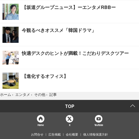
【坂道グループニュース】ーエンタメRBBー
今観るべきオススメ「韓国ドラマ」
快適デスクのヒントが満載！こだわりデスクツアー
【進化するオフィス】
記事
ホーム
›
エンタメ
›
その他
›
TOP
Home
X
YouTube
お問合せ
広告掲載
会社概要
個人情報保護方針