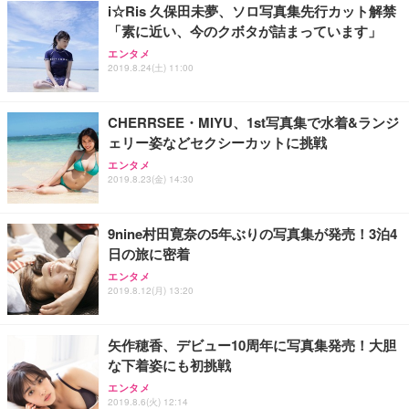
i☆Ris 久保田未夢、ソロ写真集先行カット解禁
「素に近い、今のクボタが詰まっています」
エンタメ
2019.8.24(土) 11:00
CHERRSEE・MIYU、1st写真集で水着&ランジ
ェリー姿などセクシーカットに挑戦
エンタメ
2019.8.23(金) 14:30
9nine村田寛奈の5年ぶりの写真集が発売！3泊4
日の旅に密着
エンタメ
2019.8.12(月) 13:20
矢作穂香、デビュー10周年に写真集発売！大胆
な下着姿にも初挑戦
エンタメ
2019.8.6(火) 12:14