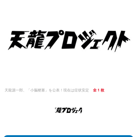
天龍源一郎、「小脳梗塞」を公表！現在は症状安定
全 1 枚