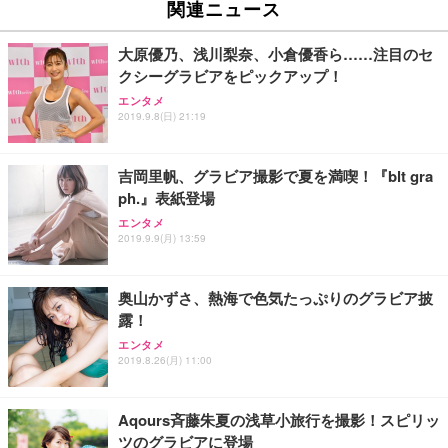
ュチェア 人間工学 疲れない ブラック
x2袋(84枚) ホワイト(吸収面:ライトブルー)
関連ニュース
イト
￥27,999
￥3,234
￥109,572
大原優乃、浅川梨奈、小倉優香ら……注目のセ
クシーグラビアをピックアップ！
Sezlife オフィスチェア デスクチェア 疲れない テレ
【純正品】27"ゲーミングモニター DualSense 充電
ネオ・ルーライフ ネオ・オムツ L 中型犬用 26枚入
エンタメ
ワーク チェア 強化バックレスト 30度ロッキング機
2019.9.8(日) 21:19
フック付き（CFI-ZDM1J）
り 単品
能 人間工学 椅子 腰サポート 90度跳ね上げ式アーム
レスト 3Dヘッドレスト ハンガー付き 高反発クッシ
￥49,979
￥1,800
￥7,680
ョン PCチェア 通気性メッシュ ゲーミング/勉強/事
吉岡里帆、グラビア撮影で夏を満喫！『blt gra
務用 おしゃれ パソコンチェア (ブラック)
ph.』表紙登場
Sezlife オフィスチェア デスクチェア 疲れない テレ
【整備済み品】Dell E2724HS 27インチ 液晶モニタ
Smart Basic(スマートベーシック) 【Amazon.co.jp
エンタメ
ワーク チェア 強化バックレスト 30度ロッキング機
ー フルHD（1920×1080）VA 非光沢 HDMI/DisplayP
限定】 Smart Basic アイリスオーヤマ ペットシーツ
2019.9.9(月) 13:59
能 人間工学 椅子 腰サポート 90度跳ね上げ式アーム
ort/VGA スピーカー内蔵 高さ調整 スイベル VESA対
超厚型 お徳用 ワイド 100枚入 (x 1) (ケース販売)
レスト 3Dヘッドレスト ハンガー付き 高反発クッシ
応 ComfortView ビジネス向け
￥7,680
￥15,800
￥3,670
ョン PCチェア 通気性メッシュ ゲーミング/勉強/事
奥山かずさ、熱海で色気たっぷりのグラビア披
務用 おしゃれ パソコンチェア (ホワイト)
露！
ANDWINT オフィスチェア デスクチェア 肘なし メ
【MiniLED/24.5inch/280Hz/FHD】GRAPHT THE S
アイリスオーヤマ ペットシーツ 超厚型 お徳用 レギ
ッシュ 通気性 ランバーサポート付き 腰サポート ガ
HOOTER Gaming Monitor 24” Essential ゲーミン
エンタメ
ュラー 200枚入【Amazon.co.jp限定】
ス圧無段階昇降 360度回転 キャスター付き コンパク
グモニター QD 24.5インチ 1ms FHD 量子ドット 残
2019.8.26(月) 11:00
ト 幅52×奥行58.5×高さ84～96cm テレワーク 在宅
像低減 (3年保証 | 輝点保証 | 日本メーカー)
￥3,731
￥4,139
￥34,980
勤務 ブラック
Aqours斉藤朱夏の浅草小旅行を撮影！スピリッ
ツのグラビアに登場