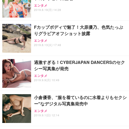
エンタメ
2019.8.19(月) 14:28
Fカップボディで魅了！大原優乃、色気たっぷ
りグラビアオフショット披露
エンタメ
2019.8.13(火) 17:48
過激すぎる！CYBERJAPAN DANCERSのセク
シー写真集が発売
エンタメ
2019.9.9(月) 10:49
小倉優香、"服を着ているのに水着よりもセクシ
ー"なデジタル写真集発売中
エンタメ
2019.9.1(日) 12:14