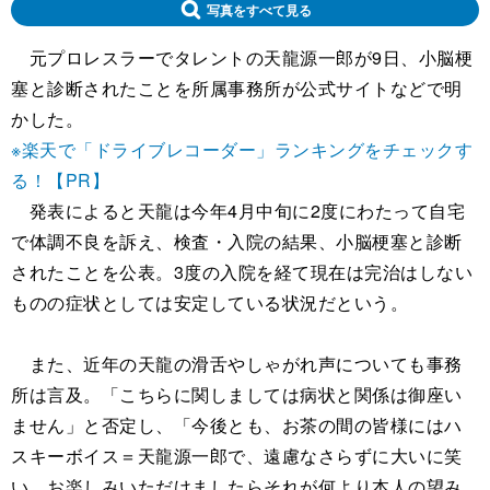
写真をすべて見る
元プロレスラーでタレントの天龍源一郎が9日、小脳梗
塞と診断されたことを所属事務所が公式サイトなどで明
かした。
※楽天で「ドライブレコーダー」ランキングをチェックす
る！【PR】
発表によると天龍は今年4月中旬に2度にわたって自宅
で体調不良を訴え、検査・入院の結果、小脳梗塞と診断
されたことを公表。3度の入院を経て現在は完治はしない
ものの症状としては安定している状況だという。
また、近年の天龍の滑舌やしゃがれ声についても事務
所は言及。「こちらに関しましては病状と関係は御座い
ません」と否定し、「今後とも、お茶の間の皆様にはハ
スキーボイス＝天龍源一郎で、遠慮なさらずに大いに笑
い、お楽しみいただけましたらそれが何より本人の望み