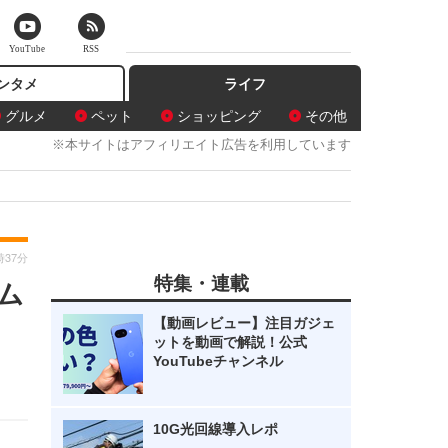
YouTube
RSS
ンタメ
ライフ
グルメ
ペット
ショッピング
その他
※本サイトはアフィリエイト広告を利用しています
時37分
特集・連載
ム
【動画レビュー】注目ガジェ
ットを動画で解説！公式
YouTubeチャンネル
10G光回線導入レポ