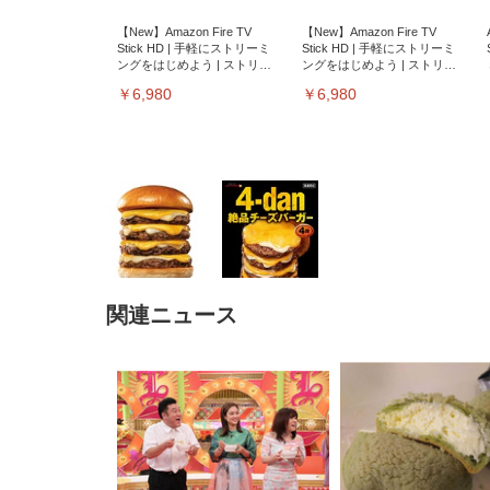
【New】Amazon Fire TV
【New】Amazon Fire TV
Stick HD | 手軽にストリーミ
Stick HD | 手軽にストリーミ
ングをはじめよう | ストリー
ングをはじめよう | ストリー
ミングメディアプレイヤー
ミングメディアプレイヤー
￥6,980
￥6,980
関連ニュース
EIZO ビジネス向けプレミア
EIZO ビジネス向けプレミア
【純
[EdoErgo] オフィスチェア 椅
Amazonベーシック ペットシ
SIHOO B100 オフィスチェア
Amazonベーシック ペットシ
ムモニター | FlexScan
ムモニター | FlexScan
ニタ
子 テレワーク 疲れない 跳ね
ーツ 薄型 レギュラー 1回使い
／デスクチェア メッシュチェ
ーツ 厚型 ワイド 42枚x2袋(84
EV3240X-WT | 31.5型4K
EV2740X-WT | 27.0型4K
ク付
上げ式アームレスト コンパク
捨て 無香料 ホワイト 300枚
ア 人間工学 疲れない ブラッ
枚) ホワイト(吸収面:ライトブ
UHD・USB Type-C・ホワイ
UHD・USB Type-C・ホワイ
ト 約105度ロッキング pc 事務
￥105,595
￥109,572
ク
ルー)
￥4
ト
ト
￥5,699
￥3,373
￥27,999
￥3,234
椅子 360度回転 座面昇降 強化
ナイロン樹脂ベース 通気性メ
ッシュ 在宅ワーク H-
WY01(黒網+黒枠+黒足)