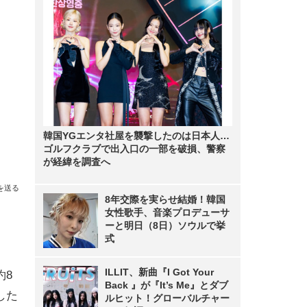
韓国YGエンタ社屋を襲撃したのは日本人…
ゴルフクラブで出入口の一部を破損、警察
が経緯を調査へ
を送る
8年交際を実らせ結婚！韓国
女性歌手、音楽プロデューサ
ーと明日（8日）ソウルで挙
式
ILLIT、新曲『I Got Your
約8
Back 』が『It’s Me』とダブ
した
ルヒット！グローバルチャー