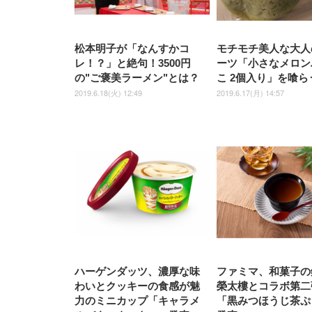
松本明子が「なんすかコ
モチモチ美人な大人
レ！？」と絶句！3500円
ーツ「小さなメロン
の"ご褒美ラーメン"とは？
こ 2個入り」を喰ら
2019.6.18(火) 12:49
2019.6.17(月) 14:57
ハーゲンダッツ、濃厚な味
ファミマ、和菓子の
わいとクッキーの食感が魅
榮太樓とコラボ第二
力のミニカップ「キャラメ
「黒みつほうじ茶ぷ