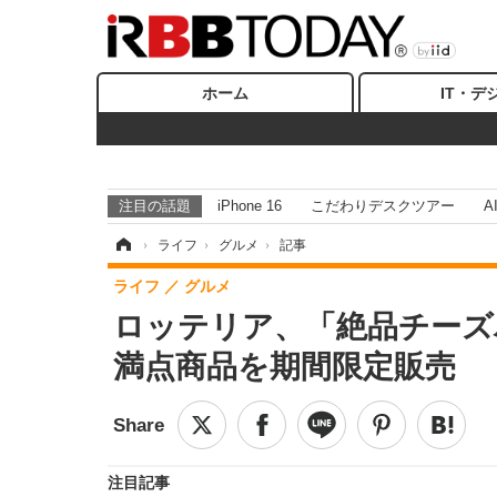
ホーム
IT・デ
注目の話題
iPhone 16
こだわりデスクツアー
A
ホーム
›
ライフ
›
グルメ
›
記事
ライフ
グルメ
ロッテリア、「絶品チーズ
満点商品を期間限定販売
注目記事