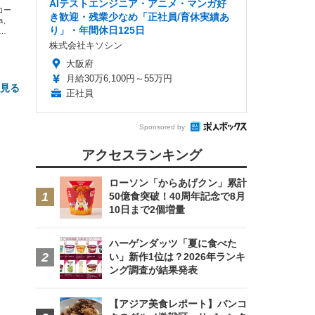
AIテストエンジニア・アニメ・マンガ好
エコー
き歓迎・残業少なめ「正社員/育休実績あ
xa、
り」・年間休日125日
な
株式会社キソシン
大阪府
月給30万6,100円～55万円
と見る
正社員
Sponsored by
アクセスランキング
ローソン「からあげクン」累計
50億食突破！40周年記念で8月
10日まで2個増量
FHD】
ェ
ット
 メ
レギ
 ゲ
ーサ
ハーゲンダッツ「夏に食べた
ンチ
 ガ
い」新作1位は？2026年ランキ
 (3
回
ング調査が結果発表
ー)
ンパ
高さ
 在
【アジア美食レポート】バンコ