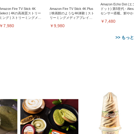
Amazon Echo Dot (
Amazon Fire TV Stick 4K
Amazon Fire TV Stick 4K Plus
ドット) 第5世代 - Ale
Select | 4Kの高画質ストリー
| 映画館のような4K体験 | スト
センサー搭載、鮮やか
ミング | ストリーミングメデ
リーミングメディアプレイヤ
サウンド｜チャコール
￥7,480
ィアプレイヤー
ー
￥7,980
￥9,980
>> もっ
【整備済み品】Dell
【MiniLED/24.5inch/280Hz/
正品】27"ゲーミングモ
ANDWINT オフィスチ
アイリスオーヤマ ペ
Sezlife オフィスチェア デスク
ネオ・ルーライフ ネオ・オム
E2724HS 27インチ 液晶モ
Sezlife オフィスチェア デスク
Smart Basic(スマートベーシ
GRAPHT THE SHOOTER
ー DualSense 充電フッ
ア デスクチェア 肘なし
シーツ 超厚型 お徳用 
チェア 疲れない テレワーク
ツ L 中型犬用 26枚入り 単品
ニター フル
チェア 疲れない テレワーク
ック) 【Amazon.co.jp限定】
Gaming Monitor 24” Essential
き（CFI-ZDM1J）
ッシュ 通気性 ランバ
ュラー 200枚入
チェア 強化バックレスト 30
HD（1920×1080）VA 非光
チェア 強化バックレスト 30度
Smart Basic アイリスオーヤマ
ーミングモニター QD 24.5イ
ポート付き 腰サポート
【Amazon.co.jp限定】
￥1,800
￥15,800
￥34,980
9,979
度ロッキング機能 人間工学 椅
沢 HDMI/DisplayPort/VGA
ロッキング機能 人間工学 椅子
ペットシーツ 超厚型 お徳用
￥4,139
￥3,731
1ms FHD 量子ドット 残像低減
ス圧無段階昇降 360度
￥7,680
￥7,680
￥3,670
子 腰サポート 90度跳ね上げ
スピーカー内蔵 高さ調整 ス
腰サポート 90度跳ね上げ式ア
ワイド 100枚入 (x 1) (ケース
年保証 | 輝点保証 | 日本メーカ
転 キャスター付き コ
式アームレスト 3Dヘッドレス
イベル VESA対応
ームレスト 3Dヘッドレスト
販売)
クト 幅52×奥行58.5×
ト ハンガー付き 高反発クッシ
ComfortView ビジネス向け
ハンガー付き 高反発クッショ
84～96cm テレワーク
ョン PCチェア 通気性メッシ
ン PCチェア 通気性メッシュ
宅勤務 ブラック
ュ ゲーミング/勉強/事務用 お
ゲーミング/勉強/事務用 おし