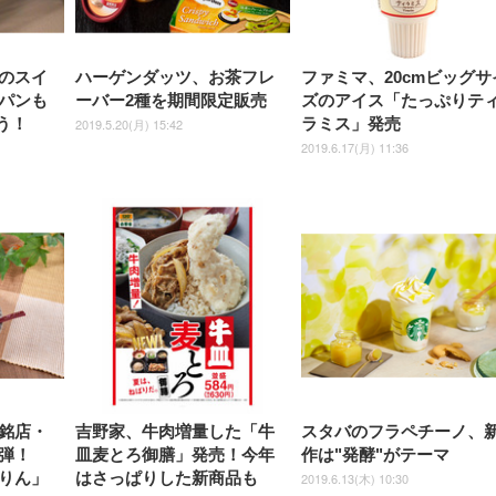
しゃれ パソコンチェア (ブラ
ゃれ パソコンチェア (ホワイ
ック)
ト)
のスイ
ハーゲンダッツ、お茶フレ
ファミマ、20cmビッグサ
パンも
ーバー2種を期間限定販売
ズのアイス「たっぷりテ
う！
ラミス」発売
2019.5.20(月) 15:42
2019.6.17(月) 11:36
銘店・
吉野家、牛肉増量した「牛
スタバのフラペチーノ、
弾！
皿麦とろ御膳」発売！今年
作は"発酵"がテーマ
りん」
はさっぱりした新商品も
2019.6.13(木) 10:30