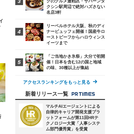
クのグルメ激戦区・サパーンタ
クシン駅周辺で絶対ハズさない
名店3軒
イ
リーベルホテル大阪、秋のディ
ィ
ナービュッフェ開催！国産牛ロ
ーストビーフからハロウィンス
イーツまで
「ご当地かき氷祭」大分で初開
催！日本を含む12の国と地域
の味、30種以上が集結
アクセスランキングをもっと見る
新着リリース一覧
マルチAIエージェントによる
自律的キャリア開発支援プラ
新
ットフォームが第11回HRテ
クノロジー大賞「人事システ
ム部門優秀賞」を受賞