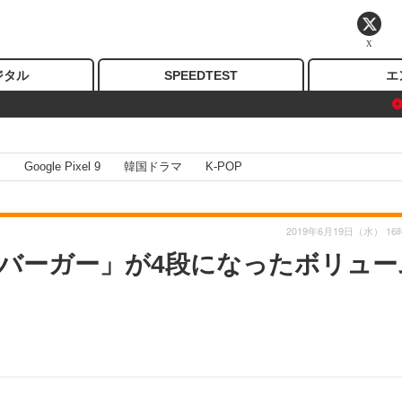
X
ジタル
SPEEDTEST
エ
I
Google Pixel 9
韓国ドラマ
K-POP
2019年6月19日（水） 16
バーガー」が4段になったボリュー