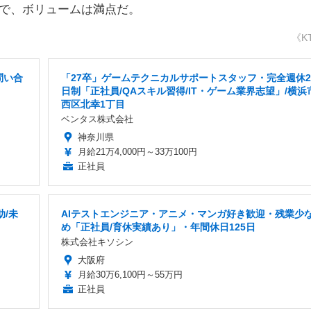
とで、ボリュームは満点だ。
《K
問い合
「27卒」ゲームテクニカルサポートスタッフ・完全週休2
日制「正社員/QAスキル習得/IT・ゲーム業界志望」/横浜
西区北幸1丁目
ベンタス株式会社
神奈川県
月給21万4,000円～33万100円
正社員
/未
AIテストエンジニア・アニメ・マンガ好き歓迎・残業少
め「正社員/育休実績あり」・年間休日125日
株式会社キソシン
大阪府
月給30万6,100円～55万円
正社員