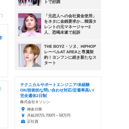
トで好調
T》
「元恋人への会社資金使用」
をネタに金銭要求か…韓国タ
レントの元マネージャー2
人、恐喝未遂で起訴
市
THE BOYZ・ソヌ、HIPHOP
レーベルAT AREAと専属契
約！ヨンフンに続き新たなス
タート
テクニカルサポートエンジニア/未経験
な
OK/技術的な問い合わせ対応/定着率高い/
完全週休2日制
株式会社キソシン
神奈川県
月給29万5,700円～59万円
正社員