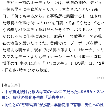
デビュー前のオーディションは、落選の連続。デビュ
ー後も早々に事務所からリストラ宣言されたという森
口。「何でもやるから」と事務所に懇願するも、任され
た最初の仕事は“オスのロバを口説いてきてください”とい
う過酷なバラエティ番組だったそうで。バラドルとして
がむしゃらに仕事に邁進し、結果として歌手としての現
在の地位を築いたそうだ。番組では、プロポーズを断っ
た過去も明かす。現在では3度の飯よりエゴサーチ、クリ
スマスはデートよりもディナーショーという歌手・森口
博子の“仕事魂”に迫る『サワコの朝』（TBS系）は、12月
8日あさ7時30分から放送。
《KT》
【注目記事】
>
手が震え続けた原因は首のヘルニアだった...KARA・スン
ヨン、症状の悪化を告白「治療中だ」
>
同性との“密着写真”が拡散...薬物使用で有罪、男性への性