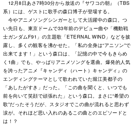
12月8日あさ7時30分から放送の『サワコの朝』（TBS
系）には、ゲストに歌手の森口博子が登場する。
今やアニメソングシンガーとして大活躍中の森口。つ
い先日も、東京ドームで33年前のデビュー曲や「機動戦
士ガンダムF91」の主題歌「ETERNAL WIND」などを披
露し、多くの観客を沸かせた。「私の全身は“アニソン”で
出来てます！」という森口は、「記憶の中で今もきらめ
く1曲」でも、やっぱりアニメソングを選曲。爆発的人気
を誇ったアニメ『キャンディ（ハート）キャンディ』の
エンディングテーマとして歌われていた堀江美都子の
「あしたがすき」だった。「この曲を聞くと、いつでも
前を向いて笑顔で頑張れた」という森口。まさに“希望の
歌”だったそうだが、スタジオでこの曲が流れると思わず
涙が。それほど思い入れのあるこの曲とのエピソードと
は！？