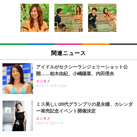
[EdoErgo] オフィスチェア 椅子 テレワーク 疲れな
EIZO ビジネス向けプレミアムモニター | FlexScan
Amazonベーシック ペットシーツ 薄型 レギュラー 1
い 跳ね上げ式アームレスト コンパクト 約105度ロッ
EV3240X-WT | 31.5型4K UHD・USB Type-C・ホワ
回使い捨て 無香料 ホワイト 300枚
キング pc 事務椅子 360度回転 座面昇降 強化ナイロ
イト
ン樹脂ベース 通気性メッシュ 在宅ワーク H-WY01
￥3,373
￥5,699
￥105,595
(黒網+黒枠+黒足)
EIZO ビジネス向けプレミアムモニター | FlexScan
SIHOO B100 オフィスチェア／デスクチェア メッシ
Amazonベーシック ペットシーツ 厚型 ワイド 42枚
EV2740X-WT | 27.0型4K UHD・USB Type-C・ホワ
ュチェア 人間工学 疲れない ブラック
x2袋(84枚) ホワイト(吸収面:ライトブルー)
関連ニュース
イト
￥27,999
￥3,234
￥109,572
アイドルがセクシーランジェリーショット公
開……柏木由紀、小嶋陽菜、内田理央
Sezlife オフィスチェア デスクチェア 疲れない テレ
【純正品】27"ゲーミングモニター DualSense 充電
ネオ・ルーライフ ネオ・オムツ L 中型犬用 26枚入
エンタメ
ワーク チェア 強化バックレスト 30度ロッキング機
2018.11.12(月) 16:23
フック付き（CFI-ZDM1J）
り 単品
能 人間工学 椅子 腰サポート 90度跳ね上げ式アーム
レスト 3Dヘッドレスト ハンガー付き 高反発クッシ
￥49,979
￥1,800
￥7,680
ョン PCチェア 通気性メッシュ ゲーミング/勉強/事
ミス美しい20代グランプリの是永瞳、カレンダ
務用 おしゃれ パソコンチェア (ブラック)
ー発売記念イベント開催決定
Sezlife オフィスチェア デスクチェア 疲れない テレ
【整備済み品】Dell E2724HS 27インチ 液晶モニタ
Smart Basic(スマートベーシック) 【Amazon.co.jp
エンタメ
ワーク チェア 強化バックレスト 30度ロッキング機
ー フルHD（1920×1080）VA 非光沢 HDMI/DisplayP
限定】 Smart Basic アイリスオーヤマ ペットシーツ
2018.12.7(金) 9:16
能 人間工学 椅子 腰サポート 90度跳ね上げ式アーム
ort/VGA スピーカー内蔵 高さ調整 スイベル VESA対
超厚型 お徳用 ワイド 100枚入 (x 1) (ケース販売)
レスト 3Dヘッドレスト ハンガー付き 高反発クッシ
応 ComfortView ビジネス向け
￥7,680
￥15,800
￥3,670
ョン PCチェア 通気性メッシュ ゲーミング/勉強/事