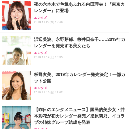
夜の六本木で色気あふれる内田理央！『東京カ
務用 おしゃれ パソコンチェア (ホワイト)
レンダー』に登場
ANDWINT オフィスチェア デスクチェア 肘なし メ
【MiniLED/24.5inch/280Hz/FHD】GRAPHT THE S
アイリスオーヤマ ペットシーツ 超厚型 お徳用 レギ
ッシュ 通気性 ランバーサポート付き 腰サポート ガ
HOOTER Gaming Monitor 24” Essential ゲーミン
エンタメ
ュラー 200枚入【Amazon.co.jp限定】
ス圧無段階昇降 360度回転 キャスター付き コンパク
グモニター QD 24.5インチ 1ms FHD 量子ドット 残
2018.11.22(木) 12:46
ト 幅52×奥行58.5×高さ84～96cm テレワーク 在宅
像低減 (3年保証 | 輝点保証 | 日本メーカー)
￥3,731
￥4,139
￥34,980
勤務 ブラック
浜辺美波、永野芽郁、桜井日奈子……2019年カ
レンダーを発売する美女たち
エンタメ
2018.11.17(土) 10:35
板野友美、2019年カレンダー発売決定！一部カ
ット公開
エンタメ
2018.11.16(金) 19:02
【昨日のエンタメニュース】国民的美少女・井
本彩花が初カレンダー発売／指原莉乃、イコラ
ブの姉妹グループ結成を発表