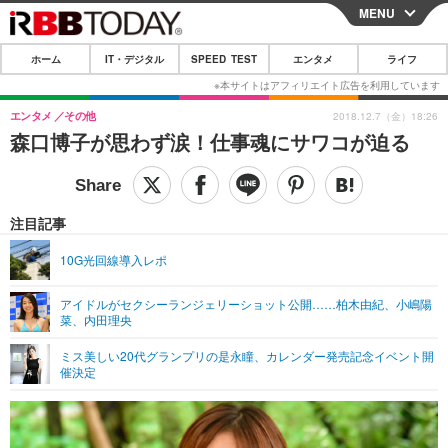
MENU
CLOSE
ホーム
IT・デジタル
SPEED TEST
エンタメ
ライフ
ホーム
IT・デジタル
エンタメ
その他
2018.12.7（金）18:26
森口博子が思わず涙！仕事魂にサワコが迫る
IT・デジタルTOP
スマートフォン
SPEED TEST
ネタ
ガジェット・ツール
エンタメ
注目記事
ショッピング
その他
エンタメTOP
映画・ドラマ
ライフ
10G光回線導入レポ
韓流・K-POP
韓国・芸能
ライフTOP
グルメ
リリース一覧
アイドルがセクシーランジェリーショット公開……柏木由紀、小嶋陽
音楽
スポーツ
ペット
ショッピング
菜、内田理央
プッシュ通知の停止方法
グラビア
ブログ
ミス美しい20代グランプリの是永瞳、カレンダー発売記念イベント開
その他
催決定
ショッピング
その他