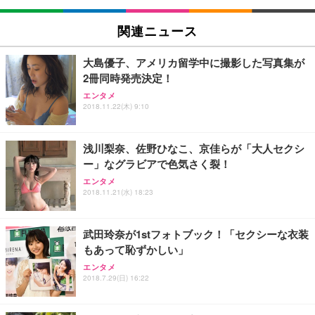
EIZO ビジネス向けプレミアムモニター | FlexScan
SIHOO B100 オフィスチェア／デスクチェア メッシ
Amazonベーシック ペットシーツ 厚型 ワイド 42枚
EV2740X-WT | 27.0型4K UHD・USB Type-C・ホワ
ュチェア 人間工学 疲れない ブラック
x2袋(84枚) ホワイト(吸収面:ライトブルー)
関連ニュース
イト
￥27,999
￥3,234
￥109,572
大島優子、アメリカ留学中に撮影した写真集が
2冊同時発売決定！
Sezlife オフィスチェア デスクチェア 疲れない テレ
【純正品】27"ゲーミングモニター DualSense 充電
ネオ・ルーライフ ネオ・オムツ L 中型犬用 26枚入
エンタメ
ワーク チェア 強化バックレスト 30度ロッキング機
フック付き（CFI-ZDM1J）
り 単品
2018.11.22(木) 9:10
能 人間工学 椅子 腰サポート 90度跳ね上げ式アーム
レスト 3Dヘッドレスト ハンガー付き 高反発クッシ
￥49,979
￥1,800
￥7,680
ョン PCチェア 通気性メッシュ ゲーミング/勉強/事
浅川梨奈、佐野ひなこ、京佳らが「大人セクシ
務用 おしゃれ パソコンチェア (ブラック)
ー」なグラビアで色気さく裂！
Sezlife オフィスチェア デスクチェア 疲れない テレ
【整備済み品】Dell E2724HS 27インチ 液晶モニタ
Smart Basic(スマートベーシック) 【Amazon.co.jp
エンタメ
ワーク チェア 強化バックレスト 30度ロッキング機
ー フルHD（1920×1080）VA 非光沢 HDMI/DisplayP
限定】 Smart Basic アイリスオーヤマ ペットシーツ
2018.11.21(水) 18:23
能 人間工学 椅子 腰サポート 90度跳ね上げ式アーム
ort/VGA スピーカー内蔵 高さ調整 スイベル VESA対
超厚型 お徳用 ワイド 100枚入 (x 1) (ケース販売)
レスト 3Dヘッドレスト ハンガー付き 高反発クッシ
応 ComfortView ビジネス向け
￥7,680
￥15,800
￥3,670
ョン PCチェア 通気性メッシュ ゲーミング/勉強/事
武田玲奈が1stフォトブック！「セクシーな衣装
務用 おしゃれ パソコンチェア (ホワイト)
もあって恥ずかしい」
ANDWINT オフィスチェア デスクチェア 肘なし メ
【MiniLED/24.5inch/280Hz/FHD】GRAPHT THE S
アイリスオーヤマ ペットシーツ 超厚型 お徳用 レギ
ッシュ 通気性 ランバーサポート付き 腰サポート ガ
HOOTER Gaming Monitor 24” Essential ゲーミン
エンタメ
ュラー 200枚入【Amazon.co.jp限定】
ス圧無段階昇降 360度回転 キャスター付き コンパク
グモニター QD 24.5インチ 1ms FHD 量子ドット 残
2018.7.29(日) 16:22
ト 幅52×奥行58.5×高さ84～96cm テレワーク 在宅
像低減 (3年保証 | 輝点保証 | 日本メーカー)
￥3,731
￥4,139
￥34,980
勤務 ブラック