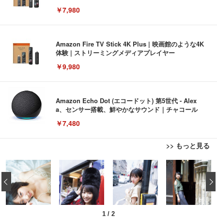
￥7,980
Amazon Fire TV Stick 4K Plus | 映画館のような4K
体験 | ストリーミングメディアプレイヤー
￥9,980
Amazon Echo Dot (エコードット) 第5世代 - Alex
a、センサー搭載、鮮やかなサウンド｜チャコール
￥7,480
>> もっと見る
[EdoErgo] オフィスチェア 椅子 テレワーク 疲れな
EIZO ビジネス向けプレミアムモニター | FlexScan
Amazonベーシック ペットシーツ 薄型 レギュラー 1
い 跳ね上げ式アームレスト コンパクト 約105度ロッ
EV3240X-WT | 31.5型4K UHD・USB Type-C・ホワ
‹
回使い捨て 無香料 ホワイト 300枚
キング pc 事務椅子 360度回転 座面昇降 強化ナイロ
イト
ン樹脂ベース 通気性メッシュ 在宅ワーク H-WY01
￥3,373
￥5,699
￥105,595
(黒網+黒枠+黒足)
1
/
2