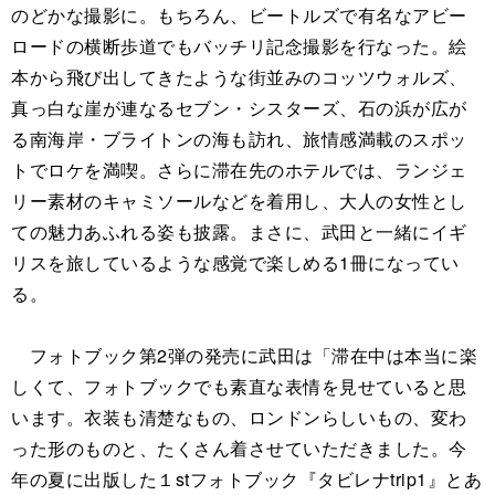
のどかな撮影に。もちろん、ビートルズで有名なアビー
ロードの横断歩道でもバッチリ記念撮影を行なった。絵
本から飛び出してきたような街並みのコッツウォルズ、
真っ白な崖が連なるセブン・シスターズ、石の浜が広が
る南海岸・ブライトンの海も訪れ、旅情感満載のスポッ
トでロケを満喫。さらに滞在先のホテルでは、ランジェ
リー素材のキャミソールなどを着用し、大人の女性とし
ての魅力あふれる姿も披露。まさに、武田と一緒にイギ
リスを旅しているような感覚で楽しめる1冊になってい
る。
フォトブック第2弾の発売に武田は「滞在中は本当に楽
しくて、フォトブックでも素直な表情を見せていると思
います。衣装も清楚なもの、ロンドンらしいもの、変わ
った形のものと、たくさん着させていただきました。今
年の夏に出版した１stフォトブック『タビレナtrip1』とあ