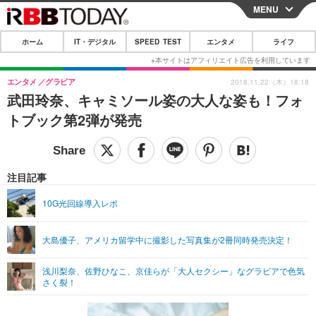
MENU
CLOSE
ホーム
IT・デジタル
SPEED TEST
エンタメ
ライフ
ホーム
IT・デジタル
エンタメ
グラビア
2018.11.22（木）18:18
武田玲奈、キャミソール姿の大人な姿も！フォ
IT・デジタルTOP
スマートフォン
SPEED TEST
トブック第2弾が発売
ネタ
ガジェット・ツール
エンタメ
ショッピング
その他
エンタメTOP
映画・ドラマ
ライフ
注目記事
韓流・K-POP
韓国・芸能
ライフTOP
グルメ
リリース一覧
10G光回線導入レポ
音楽
スポーツ
ペット
ショッピング
プッシュ通知の停止方法
大島優子、アメリカ留学中に撮影した写真集が2冊同時発売決定！
グラビア
ブログ
その他
浅川梨奈、佐野ひなこ、京佳らが「大人セクシー」なグラビアで色気
ショッピング
その他
さく裂！