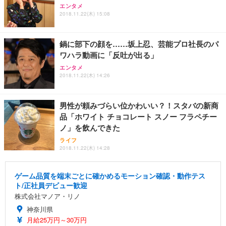
エンタメ
2018.11.22(木) 15:08
鍋に部下の顔を……坂上忍、芸能プロ社長のパ
ワハラ動画に「反吐が出る」
エンタメ
2018.11.22(木) 14:26
男性が頼みづらい位かわいい？！スタバの新商
品「ホワイト チョコレート スノー フラペチー
ノ」を飲んできた
ライフ
2018.11.22(木) 14:28
ゲーム品質を端末ごとに確かめるモーション確認・動作テス
ト/正社員デビュー歓迎
株式会社マノア・リノ
神奈川県
月給25万円～30万円