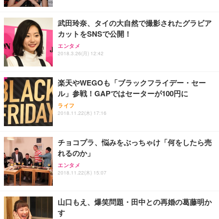
武田玲奈、タイの大自然で撮影されたグラビア
カットをSNSで公開！
エンタメ
2018.3.26(月) 12:42
楽天やWEGOも「ブラックフライデー・セー
ル」参戦！GAPではセーターが100円に
ライフ
2018.11.22(木) 17:16
チョコプラ、悩みをぶっちゃけ「何をしたら売
れるのか」
エンタメ
2018.11.22(木) 15:07
山口もえ、爆笑問題・田中との再婚の葛藤明か
す