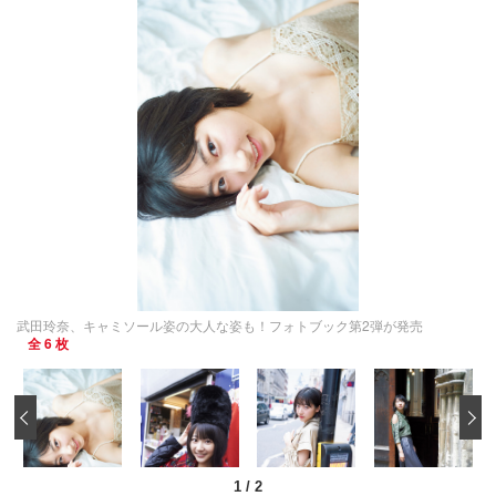
武田玲奈、キャミソール姿の大人な姿も！フォトブック第2弾が発売
全 6 枚
‹
1
/
2