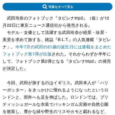
写真をすべて見る
武田玲奈のフォトブック『タビレナtrip2』（仮）が12
月22日に東京ニュース通信社から発売される。
モデル・女優として活躍する武田玲奈が絶景・珍景・
美景を求めて旅する、雑誌『B.L.T.』の人気連載「タビレ
ナ」。
今年7月の武田の21歳の誕生日には連載をまとめた
フォトブック第1弾が出版
された。それからわずか半年に
して、フォトブック第2弾となる『タビレナtrip2』の発売
が決定した。
今回、武田が旅するのはイギリス。武田本人が「ハリ
ーポッター」をきっかけに憧れるようになったというロ
ンドンと、郊外へも足を伸ばした。ロンドンでは、ブリ
ティッシュガールな衣装でバッキンガム宮殿や自然公園
を散策し、豊かな緑や野生のリスやカモと戯れるなど、