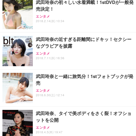
武田玲奈の初々しい水着満載！1stDVDが一般発
売決定！
エンタメ
2018.2.14(水) 10:34
武田玲奈の近すぎる距離間にドキッ！セクシー
なグラビアを披露
エンタメ
2018.7.11(水) 16:36
武田玲奈と一緒に旅気分！1stフォトブックが発
売
エンタメ
2018.6.30(土) 12:14
武田玲奈、タイで美ボディをさく裂！オフショ
ットを公開
エンタメ
2018.4.5(木) 19:47