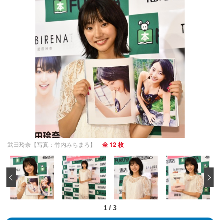
武田玲奈【写真：竹内みちまろ】
全 12 枚
‹
1
/
3