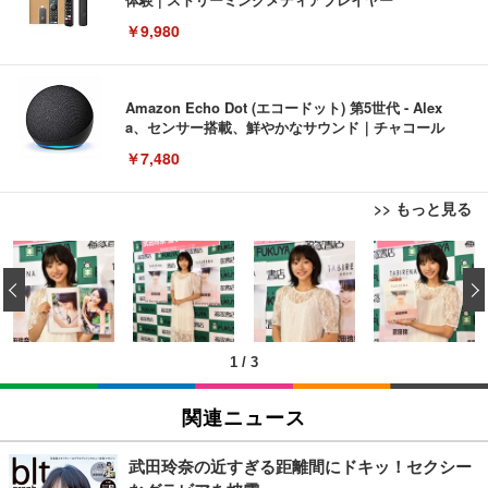
￥9,980
Amazon Echo Dot (エコードット) 第5世代 - Alex
a、センサー搭載、鮮やかなサウンド｜チャコール
￥7,480
>> もっと見る
[EdoErgo] オフィスチェア 椅子 テレワーク 疲れな
EIZO ビジネス向けプレミアムモニター | FlexScan
Amazonベーシック ペットシーツ 薄型 レギュラー 1
い 跳ね上げ式アームレスト コンパクト 約105度ロッ
EV3240X-WT | 31.5型4K UHD・USB Type-C・ホワ
‹
回使い捨て 無香料 ホワイト 300枚
キング pc 事務椅子 360度回転 座面昇降 強化ナイロ
イト
ン樹脂ベース 通気性メッシュ 在宅ワーク H-WY01
￥3,373
￥5,699
￥105,595
(黒網+黒枠+黒足)
1
/
3
EIZO ビジネス向けプレミアムモニター | FlexScan
SIHOO B100 オフィスチェア／デスクチェア メッシ
Amazonベーシック ペットシーツ 厚型 ワイド 42枚
EV2740X-WT | 27.0型4K UHD・USB Type-C・ホワ
ュチェア 人間工学 疲れない ブラック
x2袋(84枚) ホワイト(吸収面:ライトブルー)
関連ニュース
イト
￥27,999
￥3,234
￥109,572
武田玲奈の近すぎる距離間にドキッ！セクシー