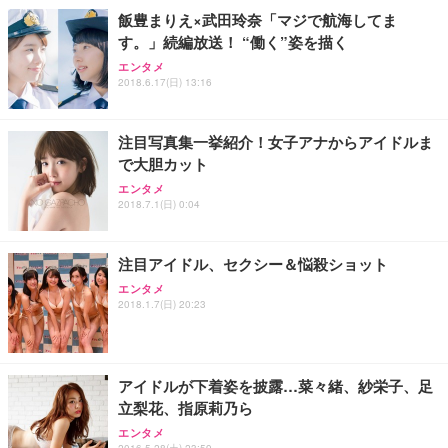
飯豊まりえ×武田玲奈「マジで航海してま
す。」続編放送！ “働く”姿を描く
エンタメ
2018.6.17(日) 13:16
注目写真集一挙紹介！女子アナからアイドルま
で大胆カット
エンタメ
2018.7.1(日) 0:04
注目アイドル、セクシー＆悩殺ショット
エンタメ
2018.1.7(日) 20:23
アイドルが下着姿を披露…菜々緒、紗栄子、足
立梨花、指原莉乃ら
エンタメ
2016.5.28(土) 23:59