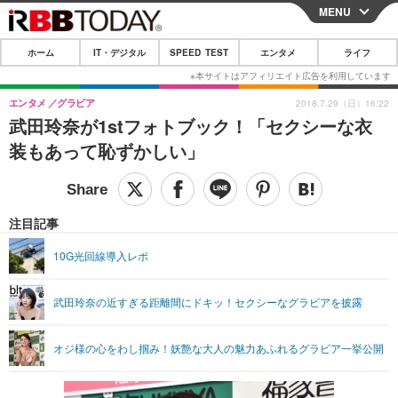
MENU
CLOSE
ホーム
IT・デジタル
SPEED TEST
エンタメ
ライフ
ホーム
IT・デジタル
エンタメ
グラビア
2018.7.29（日）16:22
武田玲奈が1stフォトブック！「セクシーな衣
IT・デジタルTOP
スマートフォン
SPEED TEST
装もあって恥ずかしい」
ネタ
ガジェット・ツール
エンタメ
ショッピング
その他
エンタメTOP
映画・ドラマ
ライフ
注目記事
韓流・K-POP
韓国・芸能
ライフTOP
グルメ
リリース一覧
10G光回線導入レポ
音楽
スポーツ
ペット
ショッピング
プッシュ通知の停止方法
武田玲奈の近すぎる距離間にドキッ！セクシーなグラビアを披露
グラビア
ブログ
その他
ショッピング
その他
オジ様の心をわし掴み！妖艶な大人の魅力あふれるグラビア一挙公開