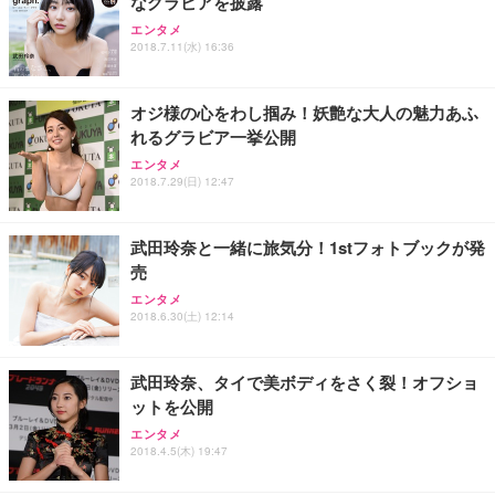
なグラビアを披露
Sezlife オフィスチェア デスクチェア 疲れない テレ
【純正品】27"ゲーミングモニター DualSense 充電
ネオ・ルーライフ ネオ・オムツ L 中型犬用 26枚入
エンタメ
ワーク チェア 強化バックレスト 30度ロッキング機
フック付き（CFI-ZDM1J）
り 単品
2018.7.11(水) 16:36
能 人間工学 椅子 腰サポート 90度跳ね上げ式アーム
レスト 3Dヘッドレスト ハンガー付き 高反発クッシ
￥49,979
￥1,800
￥7,680
ョン PCチェア 通気性メッシュ ゲーミング/勉強/事
オジ様の心をわし掴み！妖艶な大人の魅力あふ
務用 おしゃれ パソコンチェア (ブラック)
れるグラビア一挙公開
Sezlife オフィスチェア デスクチェア 疲れない テレ
【整備済み品】Dell E2724HS 27インチ 液晶モニタ
Smart Basic(スマートベーシック) 【Amazon.co.jp
エンタメ
ワーク チェア 強化バックレスト 30度ロッキング機
ー フルHD（1920×1080）VA 非光沢 HDMI/DisplayP
限定】 Smart Basic アイリスオーヤマ ペットシーツ
2018.7.29(日) 12:47
能 人間工学 椅子 腰サポート 90度跳ね上げ式アーム
ort/VGA スピーカー内蔵 高さ調整 スイベル VESA対
超厚型 お徳用 ワイド 100枚入 (x 1) (ケース販売)
レスト 3Dヘッドレスト ハンガー付き 高反発クッシ
応 ComfortView ビジネス向け
￥7,680
￥15,800
￥3,670
ョン PCチェア 通気性メッシュ ゲーミング/勉強/事
武田玲奈と一緒に旅気分！1stフォトブックが発
務用 おしゃれ パソコンチェア (ホワイト)
売
ANDWINT オフィスチェア デスクチェア 肘なし メ
【MiniLED/24.5inch/280Hz/FHD】GRAPHT THE S
アイリスオーヤマ ペットシーツ 超厚型 お徳用 レギ
ッシュ 通気性 ランバーサポート付き 腰サポート ガ
HOOTER Gaming Monitor 24” Essential ゲーミン
エンタメ
ュラー 200枚入【Amazon.co.jp限定】
ス圧無段階昇降 360度回転 キャスター付き コンパク
グモニター QD 24.5インチ 1ms FHD 量子ドット 残
2018.6.30(土) 12:14
ト 幅52×奥行58.5×高さ84～96cm テレワーク 在宅
像低減 (3年保証 | 輝点保証 | 日本メーカー)
￥3,731
￥4,139
￥34,980
勤務 ブラック
武田玲奈、タイで美ボディをさく裂！オフショ
ットを公開
エンタメ
2018.4.5(木) 19:47