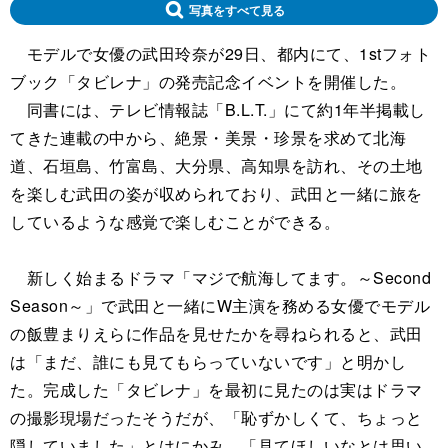
写真をすべて見る
モデルで女優の武田玲奈が29日、都内にて、1stフォト
ブック「タビレナ」の発売記念イベントを開催した。
同書には、テレビ情報誌「B.L.T.」にて約1年半掲載し
てきた連載の中から、絶景・美景・珍景を求めて北海
道、石垣島、竹富島、大分県、高知県を訪れ、その土地
を楽しむ武田の姿が収められており、武田と一緒に旅を
しているような感覚で楽しむことができる。
新しく始まるドラマ「マジで航海してます。～Second
Season～」で武田と一緒にW主演を務める女優でモデル
の飯豊まりえらに作品を見せたかを尋ねられると、武田
は「まだ、誰にも見てもらっていないです」と明かし
た。完成した「タビレナ」を最初に見たのは実はドラマ
の撮影現場だったそうだが、「恥ずかしくて、ちょっと
隠していました」とはにかみ。「見てほしいなとは思い