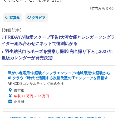
《竹内みちまろ》
写真集
グラビア
【注目記事】
>
FRIDAYが熱愛スクープ予告!大河女優とシンガーソングラ
イター組み合わせにネットで憶測広がる
>
羽生結弦自らポーズを提案し撮影!完全撮り下ろし2027年
度版カレンダーが発売決定!
障がい者雇用/未経験インフラエンジニア/地域限定/未経験から
AI クラウド時代で活躍する次世代型のITエンジニアを目指す
AKKODiSコンサルティング株式会社
東京都
年収306万円～329万円
正社員