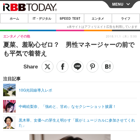
MENU
CLOSE
ホーム
IT・デジタル
SPEED TEST
エンタメ
ライフ
ホーム
IT・デジタル
エンタメ
その他
2018.11.1（木）5:00
夏菜、羞恥心ゼロ？ 男性マネージャーの前で
IT・デジタルTOP
スマートフォン
SPEED TEST
も平気で着替え
ネタ
ガジェット・ツール
エンタメ
ショッピング
その他
エンタメTOP
映画・ドラマ
ライフ
注目記事
韓流・K-POP
韓国・芸能
ライフTOP
グルメ
リリース一覧
10G光回線導入レポ
音楽
スポーツ
ペット
ショッピング
プッシュ通知の停止方法
中崎絵梨奈、「強めと、甘め」なセクシーショット披露！
グラビア
ブログ
その他
黒木華、女優への芽生え明かす「親がミュージカルに参加させてくれ
ショッピング
その他
た」