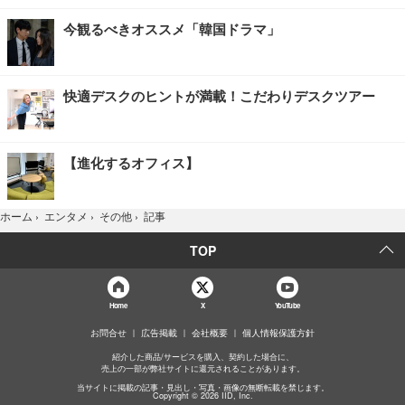
今観るべきオススメ「韓国ドラマ」
快適デスクのヒントが満載！こだわりデスクツアー
【進化するオフィス】
記事
ホーム
›
エンタメ
›
その他
›
TOP
Home
X
YouTube
お問合せ
広告掲載
会社概要
個人情報保護方針
紹介した商品/サービスを購入、契約した場合に、
売上の一部が弊社サイトに還元されることがあります。
当サイトに掲載の記事・見出し・写真・画像の無断転載を禁じます。
Copyright © 2026 IID, Inc.