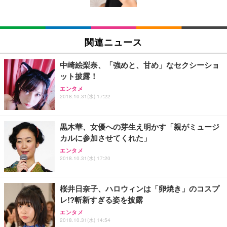
(黒網+黒枠+黒足)
EIZO ビジネス向けプレミアムモニター | FlexScan
SIHOO B100 オフィスチェア／デスクチェア メッシ
Amazonベーシック ペットシーツ 厚型 ワイド 42枚
EV2740X-WT | 27.0型4K UHD・USB Type-C・ホワ
ュチェア 人間工学 疲れない ブラック
x2袋(84枚) ホワイト(吸収面:ライトブルー)
関連ニュース
イト
￥27,999
￥3,234
￥109,572
中崎絵梨奈、「強めと、甘め」なセクシーショ
ット披露！
Sezlife オフィスチェア デスクチェア 疲れない テレ
【純正品】27"ゲーミングモニター DualSense 充電
ネオ・ルーライフ ネオ・オムツ L 中型犬用 26枚入
エンタメ
ワーク チェア 強化バックレスト 30度ロッキング機
2018.10.31(水) 17:22
フック付き（CFI-ZDM1J）
り 単品
能 人間工学 椅子 腰サポート 90度跳ね上げ式アーム
レスト 3Dヘッドレスト ハンガー付き 高反発クッシ
￥49,979
￥1,800
￥7,680
ョン PCチェア 通気性メッシュ ゲーミング/勉強/事
黒木華、女優への芽生え明かす「親がミュージ
務用 おしゃれ パソコンチェア (ブラック)
カルに参加させてくれた」
Sezlife オフィスチェア デスクチェア 疲れない テレ
【整備済み品】Dell E2724HS 27インチ 液晶モニタ
Smart Basic(スマートベーシック) 【Amazon.co.jp
エンタメ
ワーク チェア 強化バックレスト 30度ロッキング機
ー フルHD（1920×1080）VA 非光沢 HDMI/DisplayP
限定】 Smart Basic アイリスオーヤマ ペットシーツ
2018.10.31(水) 17:20
能 人間工学 椅子 腰サポート 90度跳ね上げ式アーム
ort/VGA スピーカー内蔵 高さ調整 スイベル VESA対
超厚型 お徳用 ワイド 100枚入 (x 1) (ケース販売)
レスト 3Dヘッドレスト ハンガー付き 高反発クッシ
応 ComfortView ビジネス向け
￥7,680
￥15,800
￥3,670
ョン PCチェア 通気性メッシュ ゲーミング/勉強/事
桜井日奈子、ハロウィンは「卵焼き」のコスプ
務用 おしゃれ パソコンチェア (ホワイト)
レ!?斬新すぎる姿を披露
ANDWINT オフィスチェア デスクチェア 肘なし メ
【MiniLED/24.5inch/280Hz/FHD】GRAPHT THE S
アイリスオーヤマ ペットシーツ 超厚型 お徳用 レギ
ッシュ 通気性 ランバーサポート付き 腰サポート ガ
HOOTER Gaming Monitor 24” Essential ゲーミン
エンタメ
ュラー 200枚入【Amazon.co.jp限定】
ス圧無段階昇降 360度回転 キャスター付き コンパク
グモニター QD 24.5インチ 1ms FHD 量子ドット 残
2018.10.31(水) 14:54