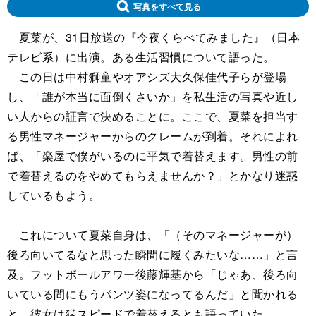
写真をすべて見る
夏菜が、31日放送の『今夜くらべてみました』（日本
テレビ系）に出演。ある生活習慣について語った。
この日は中村獅童やオアシズ大久保佳代子らが登場
し、「誰が本当に面倒くさいか」を私生活の写真や近し
い人からの証言で決めることに。ここで、夏菜を担当す
る男性マネージャーからのクレームが到着。それによれ
ば、「楽屋で僕がいるのに平気で着替えます。男性の前
で着替えるのをやめてもらえませんか？」とかなり迷惑
しているもよう。
これについて夏菜自身は、「（そのマネージャーが）
後ろ向いてるなと思った瞬間に履くみたいな……」と言
及。フットボールアワー後藤輝基から「じゃあ、後ろ向
いている間にもうパンツ姿になってるんだ」と聞かれる
と、彼女は猛スピードで着替えるとも語っていた。