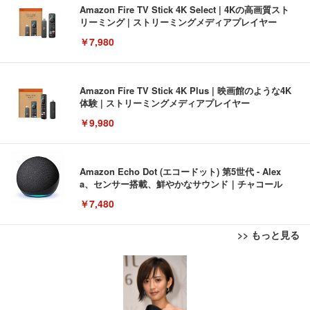
Amazon Fire TV Stick 4K Select | 4Kの高画質スト
リーミング | ストリーミングメディアプレイヤー
￥7,980
Amazon Fire TV Stick 4K Plus | 映画館のような4K
体験 | ストリーミングメディアプレイヤー
￥9,980
Amazon Echo Dot (エコードット) 第5世代 - Alex
a、センサー搭載、鮮やかなサウンド｜チャコール
￥7,480
>> もっと見る
[EdoErgo] オフィスチェア 椅子 テレワーク 疲れな
EIZO ビジネス向けプレミアムモニター | FlexScan
Amazonベーシック ペットシーツ 薄型 レギュラー 1
い 跳ね上げ式アームレスト コンパクト 約105度ロッ
EV3240X-WT | 31.5型4K UHD・USB Type-C・ホワ
回使い捨て 無香料 ホワイト 300枚
キング pc 事務椅子 360度回転 座面昇降 強化ナイロ
イト
ン樹脂ベース 通気性メッシュ 在宅ワーク H-WY01
￥3,373
￥5,699
￥105,595