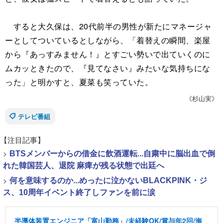
すると大久保は、20代前半の男性が新たにマネージャ
ーとしてついているとしながら、「着替えの瞬間、楽屋
から『あっすみません！』とすごい勢いで出ていくのに
ムカッときたので、『見てなさい』みたいな気持ちにな
った」と明かすと、夏菜も笑っていた。
《杉山実》
テレビ番組
【注目記事】
>
BTSメンバーからの借金に飲酒運転...自粛中に脳出血で倒
れた韓国芸人、退院 麻痺が残る状態で出廷へ
>
何を意味するのか...めったに泣かないBLACKPINK・ジ
ス、10周年イベント終了しファンを前に涙
半導体装置エンジニア「富山勤務」/未経験OK/賞与年2回/海