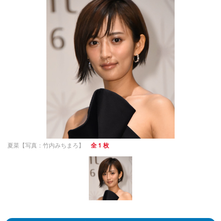
夏菜【写真：竹内みちまろ】
全 1 枚