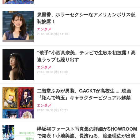
ト 幅52×奥行58.5×高さ84～96cm テレワーク 在宅
像低減 (3年保証 | 輝点保証 | 日本メーカー)
￥3,731
￥4,139
￥34,980
勤務 ブラック
泉里香、ホラーセクシーなアメリカンポリス仮
装披露！
エンタメ
2018.10.31(水) 14:10
“歌手”小西真奈美、テレビで生歌を初披露！高
速ラップも繰り出す
エンタメ
2018.10.31(水) 10:36
二階堂ふみが男装、GACKTが高校生......映画
『翔んで埼玉』キャラクタービジュアル解禁
エンタメ
2018.10.31(水) 10:21
欅坂46ファースト写真集の詳細がSHOWROOM
で発表！小池美波、長濱ねる、渡邉理佐が出演