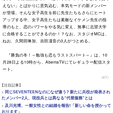
えない」とばかりに意気込む、本気モードの新メンバー
が登場。そんな女子高生を前に先生たちもさらにヒート
アップする中、女子高生たちは素敵なイケメン先生の指
導のもと、恋のパワーをやる気に変え、無事に志望大学
に合格することができるのか！？なお、スタジオMCは、
ねお、久間田琳加、吉田凜音の3人がつとめる。
『勝負の冬！～勉強も恋もラストスパート～』は、10
月28日よる10時から、AbemaTVにてレギュラー配信スタ
ート。
《KT》
【注目記事】
>
同じSEVENTEENなのになぜ違う? 新たに兵役が発表され
たメンバー2人、現役兵とは異なる“代替服務”とは
>
及川光博、一般女性との結婚を報告!「新しい命を授かって
おります」