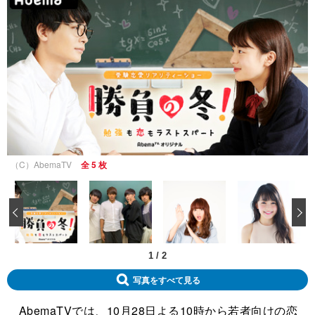
（C）AbemaTV
全 5 枚
‹
1
/
2
写真をすべて見る
AbemaTVでは、10月28日よる10時から若者向けの恋