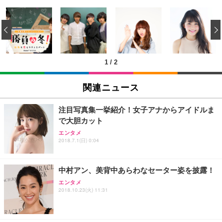
[EdoErgo] オフィスチェア 椅子 テレワーク 疲れな
EIZO ビジネス向けプレミアムモニター | FlexScan
Amazonベーシック ペットシーツ 薄型 レギュラー 1
い 跳ね上げ式アームレスト コンパクト 約105度ロッ
EV3240X-WT | 31.5型4K UHD・USB Type-C・ホワ
‹
回使い捨て 無香料 ホワイト 300枚
キング pc 事務椅子 360度回転 座面昇降 強化ナイロ
イト
ン樹脂ベース 通気性メッシュ 在宅ワーク H-WY01
￥3,373
￥5,699
￥105,595
(黒網+黒枠+黒足)
1
/
2
EIZO ビジネス向けプレミアムモニター | FlexScan
SIHOO B100 オフィスチェア／デスクチェア メッシ
Amazonベーシック ペットシーツ 厚型 ワイド 42枚
EV2740X-WT | 27.0型4K UHD・USB Type-C・ホワ
ュチェア 人間工学 疲れない ブラック
x2袋(84枚) ホワイト(吸収面:ライトブルー)
関連ニュース
イト
￥27,999
￥3,234
￥109,572
注目写真集一挙紹介！女子アナからアイドルま
で大胆カット
Sezlife オフィスチェア デスクチェア 疲れない テレ
【純正品】27"ゲーミングモニター DualSense 充電
ネオ・ルーライフ ネオ・オムツ L 中型犬用 26枚入
エンタメ
ワーク チェア 強化バックレスト 30度ロッキング機
2018.7.1(日) 0:04
フック付き（CFI-ZDM1J）
り 単品
能 人間工学 椅子 腰サポート 90度跳ね上げ式アーム
レスト 3Dヘッドレスト ハンガー付き 高反発クッシ
￥49,979
￥1,800
￥7,680
ョン PCチェア 通気性メッシュ ゲーミング/勉強/事
中村アン、美背中あらわなセーター姿を披露！
務用 おしゃれ パソコンチェア (ブラック)
エンタメ
Sezlife オフィスチェア デスクチェア 疲れない テレ
【整備済み品】Dell E2724HS 27インチ 液晶モニタ
Smart Basic(スマートベーシック) 【Amazon.co.jp
2018.10.23(火) 11:31
ワーク チェア 強化バックレスト 30度ロッキング機
ー フルHD（1920×1080）VA 非光沢 HDMI/DisplayP
限定】 Smart Basic アイリスオーヤマ ペットシーツ
能 人間工学 椅子 腰サポート 90度跳ね上げ式アーム
ort/VGA スピーカー内蔵 高さ調整 スイベル VESA対
超厚型 お徳用 ワイド 100枚入 (x 1) (ケース販売)
レスト 3Dヘッドレスト ハンガー付き 高反発クッシ
応 ComfortView ビジネス向け
￥7,680
￥15,800
￥3,670
ョン PCチェア 通気性メッシュ ゲーミング/勉強/事