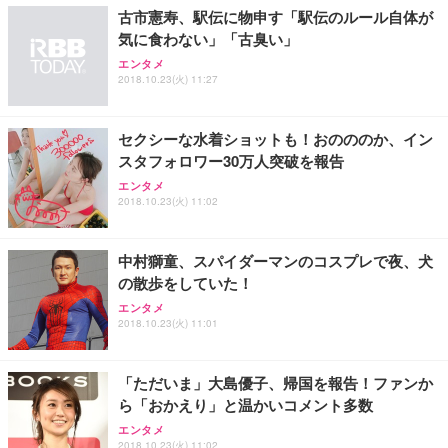
古市憲寿、駅伝に物申す「駅伝のルール自体が
務用 おしゃれ パソコンチェア (ホワイト)
気に食わない」「古臭い」
ANDWINT オフィスチェア デスクチェア 肘なし メ
【MiniLED/24.5inch/280Hz/FHD】GRAPHT THE S
アイリスオーヤマ ペットシーツ 超厚型 お徳用 レギ
ッシュ 通気性 ランバーサポート付き 腰サポート ガ
HOOTER Gaming Monitor 24” Essential ゲーミン
エンタメ
ュラー 200枚入【Amazon.co.jp限定】
ス圧無段階昇降 360度回転 キャスター付き コンパク
グモニター QD 24.5インチ 1ms FHD 量子ドット 残
2018.10.23(火) 11:27
ト 幅52×奥行58.5×高さ84～96cm テレワーク 在宅
像低減 (3年保証 | 輝点保証 | 日本メーカー)
￥3,731
￥4,139
￥34,980
勤務 ブラック
セクシーな水着ショットも！おのののか、イン
スタフォロワー30万人突破を報告
エンタメ
2018.10.23(火) 11:02
中村獅童、スパイダーマンのコスプレで夜、犬
の散歩をしていた！
エンタメ
2018.10.23(火) 11:01
「ただいま」大島優子、帰国を報告！ファンか
ら「おかえり」と温かいコメント多数
エンタメ
2018.10.23(火) 11:02