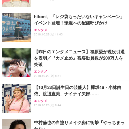
hitomi、「レジ袋もったいないキャンペーン」
イベント登壇！環境への配慮呼びかけ
エンタメ
2018.10.23(火) 11:03
【昨日のエンタメニュース】福原愛が現役引退
を表明／『カメ止め』観客動員数が200万人を
突破
エンタメ
2018.10.23(火) 8:51
【10月23日誕生日の芸能人】欅坂46・小林由
依、渡辺直美、ナイナイ矢部……
エンタメ
2018.10.23(火) 8:44
中村倫也の白塗りメイク姿に衝撃「やっちまっ
たな」