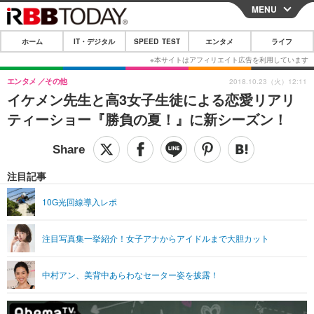
MENU
CLOSE
ホーム
IT・デジタル
SPEED TEST
エンタメ
ライフ
ホーム
IT・デジタル
エンタメ
その他
2018.10.23（火）12:11
イケメン先生と高3女子生徒による恋愛リアリ
IT・デジタルTOP
スマートフォン
SPEED TEST
ティーショー『勝負の夏！』に新シーズン！
ネタ
ガジェット・ツール
エンタメ
ショッピング
その他
エンタメTOP
映画・ドラマ
ライフ
注目記事
韓流・K-POP
韓国・芸能
ライフTOP
グルメ
リリース一覧
10G光回線導入レポ
音楽
スポーツ
ペット
ショッピング
プッシュ通知の停止方法
注目写真集一挙紹介！女子アナからアイドルまで大胆カット
グラビア
ブログ
その他
ショッピング
その他
中村アン、美背中あらわなセーター姿を披露！