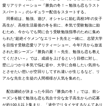
愛リアリティーショー『勝負の冬！～勉強も恋もラスト
スパート～』のレギュラー配信をスタートする。
同番組は、勉強、遊び、オシャレに励む高校3年の女子
高生が、高校生活最後の冬を前に、本気で受験勉強に励
むため、今からでも間に合う受験勉強指導のために集め
られた“超絶イケメン”なエリート先生と一緒に、志望大学
を目指す受験恋愛リアリティーショー。今年7月から放送
された前シーズン『勝負の夏！～先生、勉強も恋も教え
てください～』では、成績を上げるという目標に対し、
壁にぶつかり本気で悩む姿や、大学に合格したい気持ち
とさせたい想いが空回りしてすれ違いが生じるなど、リ
アルな先生と生徒の人間模様が人気を集めた。
配信継続が決まった今回の『勝負の冬！』では、前シ
ーズンを観て勉強も恋も気合十分な女子高生からの応募
が約100人以上集まり、「途中でリタイヤするなんてあり