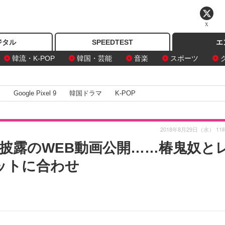
X
ジタル
SPEEDTEST
エ
韓流・K-POP
韓国・芸能
音楽
スポーツ
I
Google Pixel 9
韓国ドラマ
K-POP
2018年8月29日（水） 11
披露のWEB動画公開……椿鬼奴と
ットに合わせ