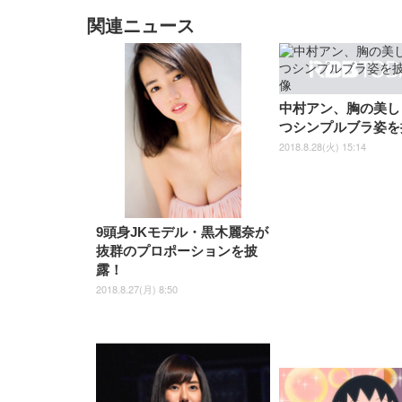
ムモニター | FlexScan
ムモニター | FlexScan
ニタ
子 テレワーク 疲れない 跳ね
ーツ 薄型 レギュラー 1回使い
／デスクチェア メッシュチェ
ーツ 厚型 ワイド 42枚x2袋(84
EV3240X-WT | 31.5型4K
EV2740X-WT | 27.0型4K
ク付
関連ニュース
上げ式アームレスト コンパク
捨て 無香料 ホワイト 300枚
ア 人間工学 疲れない ブラッ
枚) ホワイト(吸収面:ライトブ
UHD・USB Type-C・ホワイ
UHD・USB Type-C・ホワイ
ト 約105度ロッキング pc 事務
￥105,595
￥109,572
ク
ルー)
￥4
ト
ト
￥5,699
￥3,373
￥27,999
￥3,234
椅子 360度回転 座面昇降 強化
ナイロン樹脂ベース 通気性メ
ッシュ 在宅ワーク H-
WY01(黒網+黒枠+黒足)
中村アン、胸の美し
つシンプルブラ姿を
2018.8.28(火) 15:14
9頭身JKモデル・黒木麗奈が
抜群のプロポーションを披
露！
2018.8.27(月) 8:50