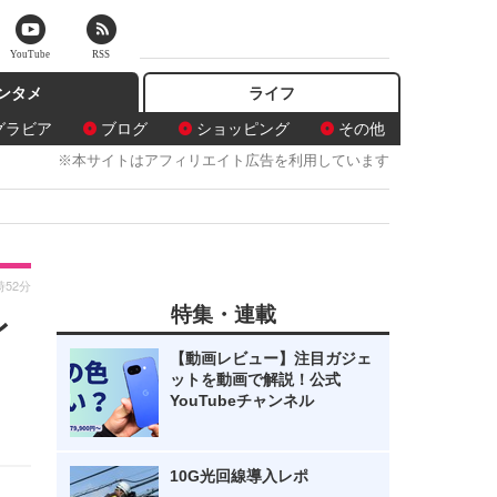
YouTube
RSS
ンタメ
ライフ
グラビア
ブログ
ショッピング
その他
※本サイトはアフィリエイト広告を利用しています
時52分
特集・連載
レ
【動画レビュー】注目ガジェ
ットを動画で解説！公式
YouTubeチャンネル
10G光回線導入レポ