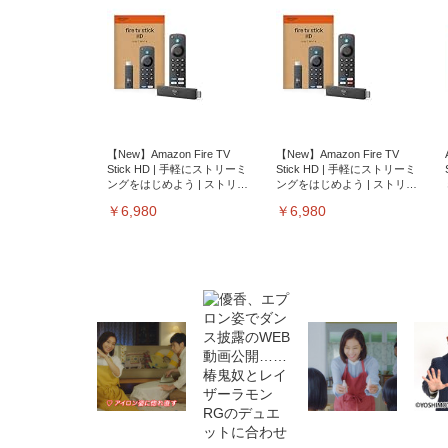
【New】Amazon Fire TV
【New】Amazon Fire TV
Stick HD | 手軽にストリーミ
Stick HD | 手軽にストリーミ
ングをはじめよう | ストリー
ングをはじめよう | ストリー
ミングメディアプレイヤー
ミングメディアプレイヤー
￥6,980
￥6,980
EIZO ビジネス向けプレミア
EIZO ビジネス向けプレミア
【純
[EdoErgo] オフィスチェア 椅
Amazonベーシック ペットシ
SIHOO B100 オフィスチェア
Amazonベーシック ペットシ