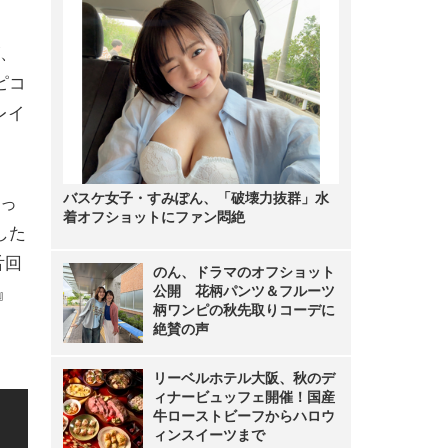
、
ピコ
レイ
バスケ女子・すみぽん、「破壊力抜群」水
っ
着オフショットにファン悶絶
した
舌回
のん、ドラマのオフショット
公開 花柄パンツ＆フルーツ
』
柄ワンピの秋先取りコーデに
絶賛の声
リーベルホテル大阪、秋のデ
ィナービュッフェ開催！国産
牛ローストビーフからハロウ
ィンスイーツまで