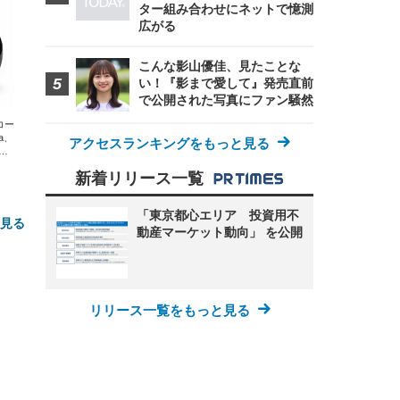
ター組み合わせにネットで憶測
広がる
こんな影山優佳、見たことな
い！『影まで愛して』発売直前
で公開された写真にファン騒然
エコー
xa、
アクセスランキングをもっと見る
な
新着リリース一覧
「東京都心エリア 投資用不
と見る
動産マーケット動向」 を公開
リリース一覧をもっと見る
FHD】
ェ
ット