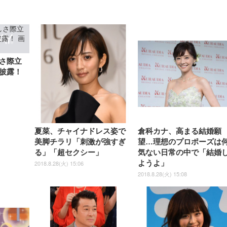
GRAPHT THE SHOOTER
ー DualSense 充電フッ
ア デスクチェア 肘なし
シーツ 超厚型 お徳用 
チェア 疲れない テレワーク
ツ L 中型犬用 26枚入り 単品
ニター フル
チェア 疲れない テレワーク
ック) 【Amazon.co.jp限定】
Gaming Monitor 24” Essential
き（CFI-ZDM1J）
ッシュ 通気性 ランバ
ュラー 200枚入
チェア 強化バックレスト 30
HD（1920×1080）VA 非光
チェア 強化バックレスト 30度
Smart Basic アイリスオーヤマ
ーミングモニター QD 24.5イ
ポート付き 腰サポート
【Amazon.co.jp限定】
￥1,800
￥15,800
￥34,980
9,979
度ロッキング機能 人間工学 椅
沢 HDMI/DisplayPort/VGA
ロッキング機能 人間工学 椅子
ペットシーツ 超厚型 お徳用
￥4,139
￥3,731
1ms FHD 量子ドット 残像低減
ス圧無段階昇降 360度
￥7,680
￥7,680
￥3,670
子 腰サポート 90度跳ね上げ
スピーカー内蔵 高さ調整 ス
腰サポート 90度跳ね上げ式ア
ワイド 100枚入 (x 1) (ケース
年保証 | 輝点保証 | 日本メーカ
転 キャスター付き コ
式アームレスト 3Dヘッドレス
イベル VESA対応
ームレスト 3Dヘッドレスト
販売)
クト 幅52×奥行58.5×
ト ハンガー付き 高反発クッシ
ComfortView ビジネス向け
ハンガー付き 高反発クッショ
84～96cm テレワーク
ョン PCチェア 通気性メッシ
ン PCチェア 通気性メッシュ
宅勤務 ブラック
さ際立
ュ ゲーミング/勉強/事務用 お
ゲーミング/勉強/事務用 おし
しゃれ パソコンチェア (ブラ
ゃれ パソコンチェア (ホワイ
披露！
ック)
ト)
夏菜、チャイナドレス姿で
倉科カナ、高まる結婚願
美脚チラリ「刺激が強すぎ
望…理想のプロポーズは
る」「超セクシー」
気ない日常の中で「結婚
ようよ」
2018.8.28(火) 15:06
2018.8.28(火) 15:08