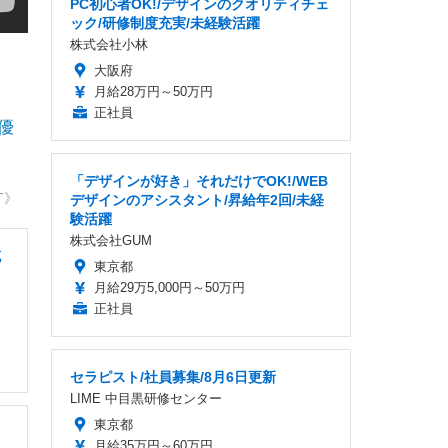
PC初心者OK!/デザインのクオリティチェ
ック/研修制度充実/未経験活躍
株式会社小林
大阪府
月給28万円～50万円
正社員
優
「デザインが好き」それだけでOK!/WEB
T》
デザインのアシスタント/昇給年2回/未経
験活躍
株式会社GUM
充
東京都
月給29万5,000円～50万円
正社員
セラピスト/社員募集/8月6日更新
LIME 中目黒研修センター
東京都
月給35万円～60万円