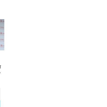
 メ
レギ
 ゲ
ーサ
ンチ
 ガ
 (3
回
ー)
ンパ
高さ
 在
何
し