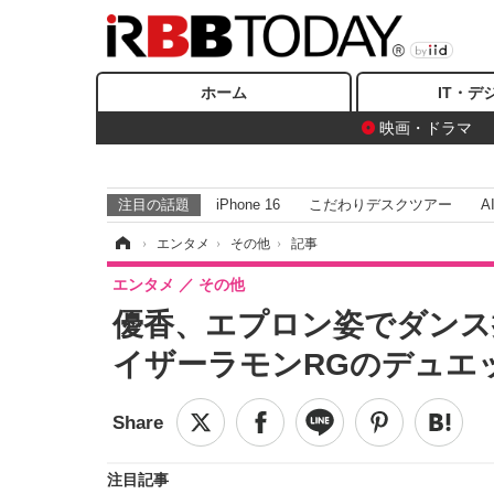
ホーム
IT・デ
映画・ドラマ
注目の話題
iPhone 16
こだわりデスクツアー
A
ホーム
›
エンタメ
›
その他
›
記事
エンタメ
その他
優香、エプロン姿でダンス
イザーラモンRGのデュエ
注目記事