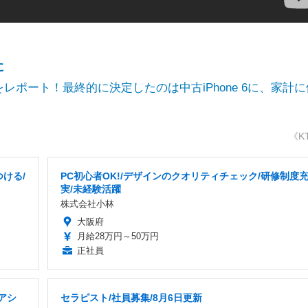
に
ポート！最終的に決定したのは中古iPhone 6に、家計に
《K
つける/
PC初心者OK!/デザインのクオリティチェック/研修制度
実/未経験活躍
株式会社小林
大阪府
月給28万円～50万円
正社員
アシ
セラピスト/社員募集/8月6日更新