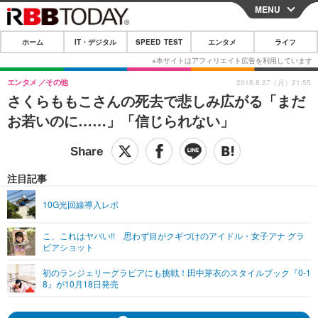
MENU
CLOSE
ホーム
IT・デジタル
SPEED TEST
エンタメ
ライフ
ホーム
IT・デジタル
エンタメ
その他
2018.8.27（月）21:55
さくらももこさんの死去で悲しみ広がる「まだ
IT・デジタルTOP
スマートフォン
SPEED TEST
お若いのに……」「信じられない」
ネタ
ガジェット・ツール
エンタメ
ショッピング
その他
エンタメTOP
映画・ドラマ
ライフ
注目記事
韓流・K-POP
韓国・芸能
ライフTOP
グルメ
リリース一覧
10G光回線導入レポ
音楽
スポーツ
ペット
ショッピング
プッシュ通知の停止方法
こ、これはヤバい!! 思わず目がクギづけのアイドル・女子アナ グラ
ビアショット
グラビア
ブログ
その他
初のランジェリーグラビアにも挑戦！田中芽衣のスタイルブック『0-1
ショッピング
その他
8』が10月18日発売