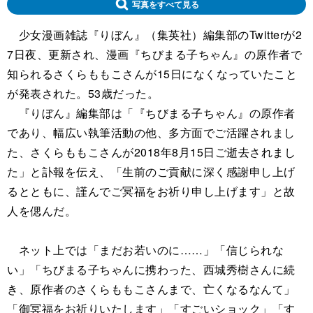
写真をすべて見る
少女漫画雑誌『りぼん』（集英社）編集部のTwitterが2
7日夜、更新され、漫画『ちびまる子ちゃん』の原作者で
知られるさくらももこさんが15日になくなっていたこと
が発表された。53歳だった。
『りぼん』編集部は「『ちびまる子ちゃん』の原作者
であり、幅広い執筆活動の他、多方面でご活躍されまし
た、さくらももこさんが2018年8月15日ご逝去されまし
た」と訃報を伝え、「生前のご貢献に深く感謝申し上げ
るとともに、謹んでご冥福をお祈り申し上げます」と故
人を偲んだ。
ネット上では「まだお若いのに……」「信じられな
い」「ちびまる子ちゃんに携わった、西城秀樹さんに続
き、原作者のさくらももこさんまで、亡くなるなんて」
「御冥福をお祈りいたします」「すごいショック」「す