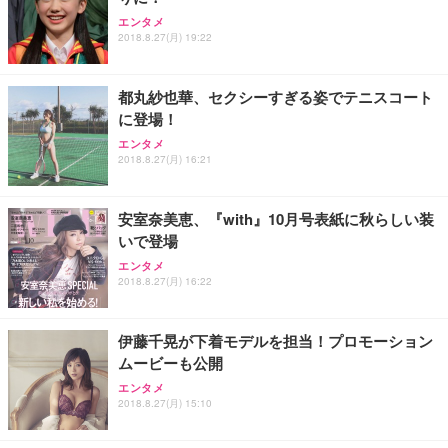
ANDWINT オフィスチェア デスクチェア 肘なし メ
【MiniLED/24.5inch/280Hz/FHD】GRAPHT THE S
アイリスオーヤマ ペットシーツ 超厚型 お徳用 レギ
エンタメ
ッシュ 通気性 ランバーサポート付き 腰サポート ガ
HOOTER Gaming Monitor 24” Essential ゲーミン
ュラー 200枚入【Amazon.co.jp限定】
2018.8.27(月) 19:22
ス圧無段階昇降 360度回転 キャスター付き コンパク
グモニター QD 24.5インチ 1ms FHD 量子ドット 残
ト 幅52×奥行58.5×高さ84～96cm テレワーク 在宅
像低減 (3年保証 | 輝点保証 | 日本メーカー)
￥3,731
￥4,139
￥34,980
勤務 ブラック
都丸紗也華、セクシーすぎる姿でテニスコート
に登場！
エンタメ
2018.8.27(月) 16:21
安室奈美恵、『with』10月号表紙に秋らしい装
いで登場
エンタメ
2018.8.27(月) 16:22
伊藤千晃が下着モデルを担当！プロモーション
ムービーも公開
エンタメ
2018.8.27(月) 15:10