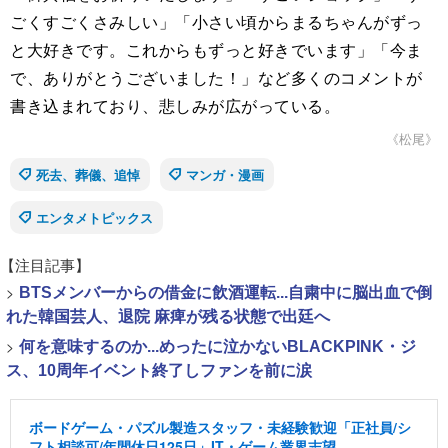
ごくすごくさみしい」「小さい頃からまるちゃんがずっ
と大好きです。これからもずっと好きでいます」「今ま
で、ありがとうございました！」など多くのコメントが
書き込まれており、悲しみが広がっている。
《松尾》
死去、葬儀、追悼
マンガ・漫画
エンタメトピックス
【注目記事】
>
BTSメンバーからの借金に飲酒運転...自粛中に脳出血で倒
れた韓国芸人、退院 麻痺が残る状態で出廷へ
>
何を意味するのか...めったに泣かないBLACKPINK・ジ
ス、10周年イベント終了しファンを前に涙
ボードゲーム・パズル製造スタッフ・未経験歓迎「正社員/シ
フト相談可/年間休日125日」IT・ゲーム業界志望