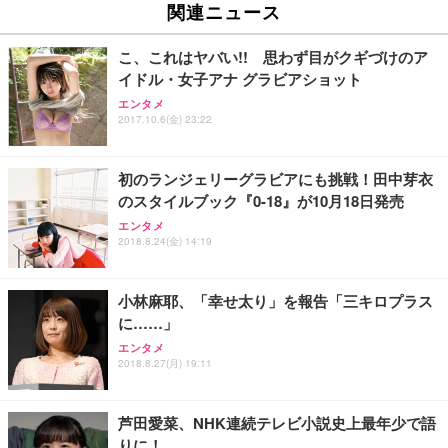
Amazonベーシック ペットシーツ 薄型 レギュラー 1
い 跳ね上げ式アームレスト コンパクト 約105度ロッ
EV3240X-WT | 31.5型4K UHD・USB Type-C・ホワ
関連ニュース
回使い捨て 無香料 ホワイト 300枚
キング pc 事務椅子 360度回転 座面昇降 強化ナイロ
イト
ン樹脂ベース 通気性メッシュ 在宅ワーク H-WY01
￥3,373
￥5,699
￥105,595
こ、これはヤバい!! 思わず目がクギづけのア
(黒網+黒枠+黒足)
イドル・女子アナ グラビアショット
エンタメ
EIZO ビジネス向けプレミアムモニター | FlexScan
SIHOO B100 オフィスチェア／デスクチェア メッシ
Amazonベーシック ペットシーツ 厚型 ワイド 42枚
2017.10.6(金) 23:22
EV2740X-WT | 27.0型4K UHD・USB Type-C・ホワ
ュチェア 人間工学 疲れない ブラック
x2袋(84枚) ホワイト(吸収面:ライトブルー)
イト
￥27,999
￥3,234
￥109,572
初のランジェリーグラビアにも挑戦！田中芽衣
のスタイルブック『0-18』が10月18日発売
Sezlife オフィスチェア デスクチェア 疲れない テレ
エンタメ
【純正品】27"ゲーミングモニター DualSense 充電
ネオ・ルーライフ ネオ・オムツ L 中型犬用 26枚入
ワーク チェア 強化バックレスト 30度ロッキング機
2018.8.24(金) 14:19
フック付き（CFI-ZDM1J）
り 単品
能 人間工学 椅子 腰サポート 90度跳ね上げ式アーム
レスト 3Dヘッドレスト ハンガー付き 高反発クッシ
￥49,979
￥1,800
￥7,680
ョン PCチェア 通気性メッシュ ゲーミング/勉強/事
小林麻耶、「幸せ太り」を報告「三キロプラス
務用 おしゃれ パソコンチェア (ブラック)
に……」
Sezlife オフィスチェア デスクチェア 疲れない テレ
【整備済み品】Dell E2724HS 27インチ 液晶モニタ
Smart Basic(スマートベーシック) 【Amazon.co.jp
エンタメ
ワーク チェア 強化バックレスト 30度ロッキング機
ー フルHD（1920×1080）VA 非光沢 HDMI/DisplayP
限定】 Smart Basic アイリスオーヤマ ペットシーツ
2018.8.27(月) 19:11
能 人間工学 椅子 腰サポート 90度跳ね上げ式アーム
ort/VGA スピーカー内蔵 高さ調整 スイベル VESA対
超厚型 お徳用 ワイド 100枚入 (x 1) (ケース販売)
レスト 3Dヘッドレスト ハンガー付き 高反発クッシ
応 ComfortView ビジネス向け
￥7,680
￥15,800
￥3,670
ョン PCチェア 通気性メッシュ ゲーミング/勉強/事
芦田愛菜、NHK連続テレビ小説史上最年少で語
務用 おしゃれ パソコンチェア (ホワイト)
りに！