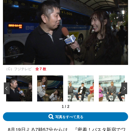
（C）フジテレビ
全 7 枚
‹
1
/
2
写真をすべて見る
8月19日よる7時57分からは、『密着！バスタ新宿でワ