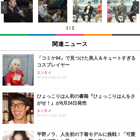
い 跳ね上げ式アームレスト コンパクト 約105度ロッ
EV3240X-WT | 31.5型4K UHD・USB Type-C・ホワ
‹
回使い捨て 無香料 ホワイト 300枚
キング pc 事務椅子 360度回転 座面昇降 強化ナイロ
イト
ン樹脂ベース 通気性メッシュ 在宅ワーク H-WY01
￥3,373
￥5,699
￥105,595
(黒網+黒枠+黒足)
1
/
2
EIZO ビジネス向けプレミアムモニター | FlexScan
SIHOO B100 オフィスチェア／デスクチェア メッシ
Amazonベーシック ペットシーツ 厚型 ワイド 42枚
EV2740X-WT | 27.0型4K UHD・USB Type-C・ホワ
ュチェア 人間工学 疲れない ブラック
x2袋(84枚) ホワイト(吸収面:ライトブルー)
関連ニュース
イト
￥27,999
￥3,234
￥109,572
「コミケ94」で見つけた美人＆キュートすぎる
コスプレイヤー
Sezlife オフィスチェア デスクチェア 疲れない テレ
【純正品】27"ゲーミングモニター DualSense 充電
ネオ・ルーライフ ネオ・オムツ L 中型犬用 26枚入
エンタメ
ワーク チェア 強化バックレスト 30度ロッキング機
2018.8.10(金) 21:05
フック付き（CFI-ZDM1J）
り 単品
能 人間工学 椅子 腰サポート 90度跳ね上げ式アーム
レスト 3Dヘッドレスト ハンガー付き 高反発クッシ
￥49,979
￥1,800
￥7,680
ョン PCチェア 通気性メッシュ ゲーミング/勉強/事
ひょっこりはん初の書籍『ひょっこりはんをさ
務用 おしゃれ パソコンチェア (ブラック)
がせ！』が8月24日発売
Sezlife オフィスチェア デスクチェア 疲れない テレ
【整備済み品】Dell E2724HS 27インチ 液晶モニタ
Smart Basic(スマートベーシック) 【Amazon.co.jp
エンタメ
ワーク チェア 強化バックレスト 30度ロッキング機
ー フルHD（1920×1080）VA 非光沢 HDMI/DisplayP
限定】 Smart Basic アイリスオーヤマ ペットシーツ
2018.8.10(金) 15:55
能 人間工学 椅子 腰サポート 90度跳ね上げ式アーム
ort/VGA スピーカー内蔵 高さ調整 スイベル VESA対
超厚型 お徳用 ワイド 100枚入 (x 1) (ケース販売)
レスト 3Dヘッドレスト ハンガー付き 高反発クッシ
応 ComfortView ビジネス向け
￥7,680
￥15,800
￥3,670
ョン PCチェア 通気性メッシュ ゲーミング/勉強/事
平野ノラ、人生初の下着モデルに挑戦！「可愛
務用 おしゃれ パソコンチェア (ホワイト)