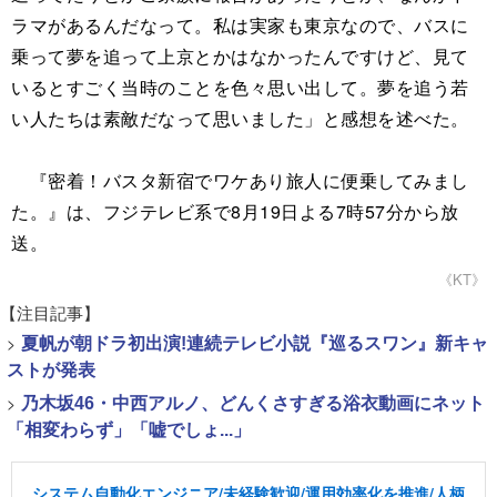
ラマがあるんだなって。私は実家も東京なので、バスに
乗って夢を追って上京とかはなかったんですけど、見て
いるとすごく当時のことを色々思い出して。夢を追う若
い人たちは素敵だなって思いました」と感想を述べた。
『密着！バスタ新宿でワケあり旅人に便乗してみまし
た。』は、フジテレビ系で8月19日よる7時57分から放
送。
《KT》
【注目記事】
>
夏帆が朝ドラ初出演!連続テレビ小説『巡るスワン』新キャ
ストが発表
>
乃木坂46・中西アルノ、どんくさすぎる浴衣動画にネット
「相変わらず」「嘘でしょ...」
システム自動化エンジニア/未経験歓迎/運用効率化を推進/人柄