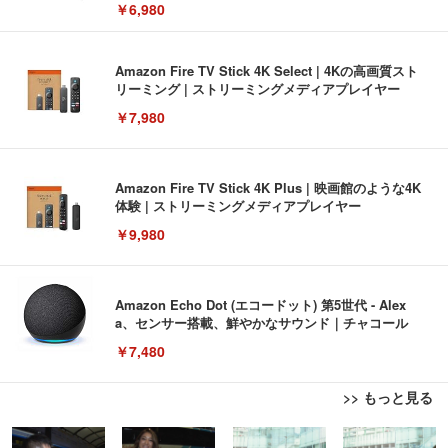
￥6,980
Amazon Fire TV Stick 4K Select | 4Kの高画質スト
リーミング | ストリーミングメディアプレイヤー
￥7,980
Amazon Fire TV Stick 4K Plus | 映画館のような4K
体験 | ストリーミングメディアプレイヤー
￥9,980
Amazon Echo Dot (エコードット) 第5世代 - Alex
a、センサー搭載、鮮やかなサウンド｜チャコール
￥7,480
>> もっと見る
[EdoErgo] オフィスチェア 椅子 テレワーク 疲れな
EIZO ビジネス向けプレミアムモニター | FlexScan
Amazonベーシック ペットシーツ 薄型 レギュラー 1