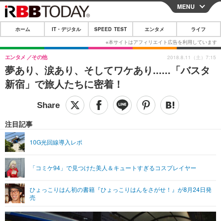
MENU
CLOSE
ホーム
IT・デジタル
SPEED TEST
エンタメ
ライフ
ホーム
IT・デジタル
エンタメ
その他
2018.8.11（土）7:15
夢あり、涙あり、そしてワケあり......「バスタ
IT・デジタルTOP
スマートフォン
SPEED TEST
新宿」で旅人たちに密着！
ネタ
ガジェット・ツール
エンタメ
ショッピング
その他
エンタメTOP
映画・ドラマ
ライフ
注目記事
韓流・K-POP
韓国・芸能
ライフTOP
グルメ
リリース一覧
10G光回線導入レポ
音楽
スポーツ
ペット
ショッピング
プッシュ通知の停止方法
「コミケ94」で見つけた美人＆キュートすぎるコスプレイヤー
グラビア
ブログ
その他
ひょっこりはん初の書籍『ひょっこりはんをさがせ！』が8月24日発
ショッピング
その他
売