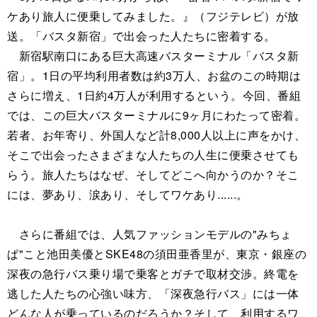
ケあり旅人に便乗してみました。』（フジテレビ）が放
送。「バスタ新宿」で出会った人たちに密着する。
新宿駅南口にある巨大高速バスターミナル「バスタ新
宿」。1日の平均利用者数は約3万人、お盆のこの時期は
さらに増え、1日約4万人が利用するという。今回、番組
では、この巨大バスターミナルに9ヶ月にわたって密着。
若者、お年寄り、外国人など計8,000人以上に声をかけ、
そこで出会ったさまざまな人たちの人生に便乗させても
らう。旅人たちはなぜ、そしてどこへ向かうのか？そこ
には、夢あり、涙あり、そしてワケあり......。
さらに番組では、人気ファッションモデルの"みちょ
ぱ"こと池田美優とSKE48の須田亜香里が、東京・銀座の
深夜の急行バス乗り場で乗客とガチで取材交渉。終電を
逃した人たちの心強い味方、「深夜急行バス」には一体
どんな人が乗っているのだろうか？そして、利用するワ