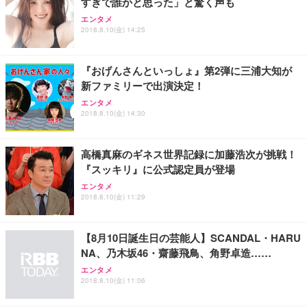
すぎで誰かと思った」と驚く声も
ANDWINT オフィスチェア デスクチェア 肘なし メ
【MiniLED/24.5inch/280Hz/FHD】GRAPHT THE S
アイリスオーヤマ ペットシーツ 超厚型 お徳用 レギ
ッシュ 通気性 ランバーサポート付き 腰サポート ガ
HOOTER Gaming Monitor 24” Essential ゲーミン
エンタメ
ュラー 200枚入【Amazon.co.jp限定】
ス圧無段階昇降 360度回転 キャスター付き コンパク
グモニター QD 24.5インチ 1ms FHD 量子ドット 残
2018.8.10(金) 14:25
ト 幅52×奥行58.5×高さ84～96cm テレワーク 在宅
像低減 (3年保証 | 輝点保証 | 日本メーカー)
￥3,731
￥4,139
￥34,980
勤務 ブラック
『おげんさんといっしょ』第2弾に三浦大知が
新ファミリーで出演決定！
エンタメ
2018.8.10(金) 14:30
高橋真麻のギネス世界記録に加藤浩次が挑戦！
『スッキリ』に公式認定員が登場
エンタメ
2018.8.10(金) 11:29
【8月10日誕生日の芸能人】SCANDAL・HARU
NA、乃木坂46・齋藤飛鳥、角野卓造……
エンタメ
2018.8.10(金) 11:06