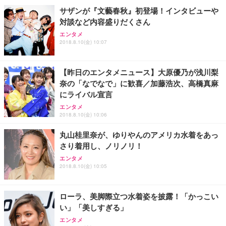
サザンが『文藝春秋』初登場！インタビューや
対談など内容盛りだくさん
エンタメ
2018.8.10(金) 10:07
【昨日のエンタメニュース】大原優乃が浅川梨
奈の「なでなで」に歓喜／加藤浩次、高橋真麻
にライバル宣言
エンタメ
2018.8.10(金) 10:06
丸山桂里奈が、ゆりやんのアメリカ水着をあっ
さり着用し、ノリノリ！
エンタメ
2018.8.10(金) 10:05
ローラ、美脚際立つ水着姿を披露！「かっこい
い」「美しすぎる」
エンタメ