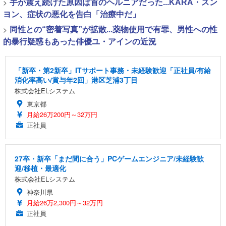
>
手が震え続けた原因は首のヘルニアだった...KARA・スン
ヨン、症状の悪化を告白「治療中だ」
>
同性との“密着写真”が拡散...薬物使用で有罪、男性への性
的暴行疑惑もあった俳優ユ・アインの近況
「新卒・第2新卒」ITサポート事務・未経験歓迎「正社員/有給
消化率高い/賞与年2回」港区芝浦3丁目
株式会社ELシステム
東京都
月給26万200円～32万円
正社員
27卒・新卒「まだ間に合う」PCゲームエンジニア/未経験歓
迎/移植・最適化
株式会社ELシステム
神奈川県
月給26万2,300円～32万円
正社員