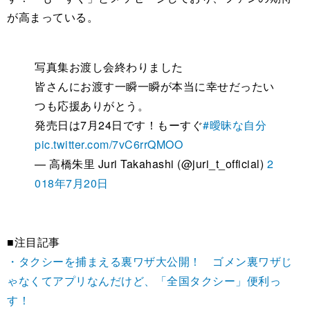
が高まっている。
写真集お渡し会終わりました
皆さんにお渡す一瞬一瞬が本当に幸せだったい
つも応援ありがとう。
発売日は7月24日です！もーすぐ
#曖昧な自分
pic.twitter.com/7vC6rrQMOO
— 高橋朱里 Juri Takahashi (@juri_t_official)
2
018年7月20日
■注目記事
・タクシーを捕まえる裏ワザ大公開！ ゴメン裏ワザじ
ゃなくてアプリなんだけど、「全国タクシー」便利っ
す！