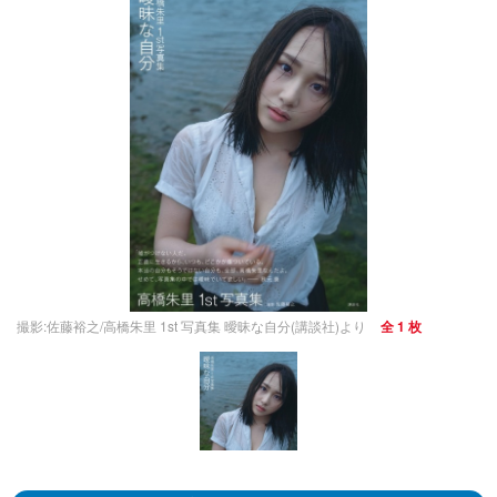
撮影:佐藤裕之/高橋朱里 1st 写真集 曖昧な自分(講談社)より
全 1 枚