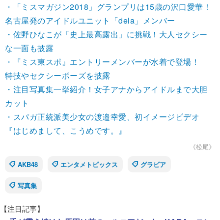
・「ミスマガジン2018」グランプリは15歳の沢口愛華！
名古屋発のアイドルユニット「dela」メンバー
・佐野ひなこが「史上最高露出」に挑戦！大人セクシー
な一面も披露
・『ミス東スポ』エントリーメンバーが水着で登場！
特技やセクシーポーズを披露
・注目写真集一挙紹介！女子アナからアイドルまで大胆
カット
・スパガ正統派美少女の渡邉幸愛、初イメージビデオ
『はじめまして、こうめです。』
《松尾》
AKB48
エンタメトピックス
グラビア
写真集
【注目記事】