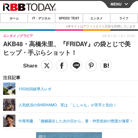
MENU
CLOSE
ホーム
IT・デジタル
SPEED TEST
エンタメ
ライフ
ホーム
IT・デジタル
エンタメ
グラビア
2018.7.21（土）10:23
AKB48・高橋朱里、『FRIDAY』の袋とじで美
IT・デジタルTOP
スマートフォン
SPEED TEST
ヒップ・手ぶらショット！
ネタ
ガジェット・ツール
エンタメ
ショッピング
その他
エンタメTOP
映画・ドラマ
ライフ
注目記事
韓流・K-POP
韓国・芸能
ライフTOP
グルメ
リリース一覧
10G光回線導入レポ
音楽
スポーツ
ペット
ショッピング
プッシュ通知の停止方法
人気絶頂のSHISHAMO、実は 「ししゃも」が苦手と告白！
グラビア
ブログ
その他
ショッピング
その他
中尾明慶、「婚姻届出した次の日から」妻・仲里依紗の態度が激変！