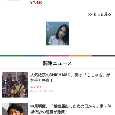
￥7,480
>> もっと見る
[EdoErgo] オフィスチェア 椅子 テレワーク 疲れな
EIZO ビジネス向けプレミアムモニター | FlexScan
Amazonベーシック ペットシーツ 薄型 レギュラー 1
い 跳ね上げ式アームレスト コンパクト 約105度ロッ
EV3240X-WT | 31.5型4K UHD・USB Type-C・ホワ
回使い捨て 無香料 ホワイト 300枚
キング pc 事務椅子 360度回転 座面昇降 強化ナイロ
イト
ン樹脂ベース 通気性メッシュ 在宅ワーク H-WY01
￥3,373
￥5,699
￥105,595
(黒網+黒枠+黒足)
EIZO ビジネス向けプレミアムモニター | FlexScan
SIHOO B100 オフィスチェア／デスクチェア メッシ
Amazonベーシック ペットシーツ 厚型 ワイド 42枚
EV2740X-WT | 27.0型4K UHD・USB Type-C・ホワ
ュチェア 人間工学 疲れない ブラック
x2袋(84枚) ホワイト(吸収面:ライトブルー)
関連ニュース
イト
￥27,999
￥3,234
￥109,572
人気絶頂のSHISHAMO、実は 「ししゃも」が
苦手と告白！
Sezlife オフィスチェア デスクチェア 疲れない テレ
【純正品】27"ゲーミングモニター DualSense 充電
ネオ・ルーライフ ネオ・オムツ L 中型犬用 26枚入
エンタメ
ワーク チェア 強化バックレスト 30度ロッキング機
2018.7.21(土) 7:30
フック付き（CFI-ZDM1J）
り 単品
能 人間工学 椅子 腰サポート 90度跳ね上げ式アーム
レスト 3Dヘッドレスト ハンガー付き 高反発クッシ
￥49,979
￥1,800
￥7,680
ョン PCチェア 通気性メッシュ ゲーミング/勉強/事
中尾明慶、「婚姻届出した次の日から」妻・仲
務用 おしゃれ パソコンチェア (ブラック)
里依紗の態度が激変！
Sezlife オフィスチェア デスクチェア 疲れない テレ
【整備済み品】Dell E2724HS 27インチ 液晶モニタ
Smart Basic(スマートベーシック) 【Amazon.co.jp