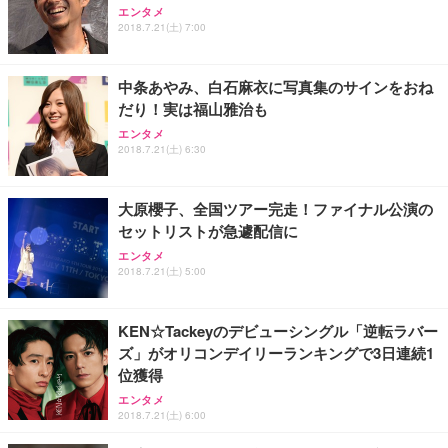
エンタメ
ワーク チェア 強化バックレスト 30度ロッキング機
ー フルHD（1920×1080）VA 非光沢 HDMI/DisplayP
限定】 Smart Basic アイリスオーヤマ ペットシーツ
2018.7.21(土) 7:00
能 人間工学 椅子 腰サポート 90度跳ね上げ式アーム
ort/VGA スピーカー内蔵 高さ調整 スイベル VESA対
超厚型 お徳用 ワイド 100枚入 (x 1) (ケース販売)
レスト 3Dヘッドレスト ハンガー付き 高反発クッシ
応 ComfortView ビジネス向け
￥7,680
￥15,800
￥3,670
ョン PCチェア 通気性メッシュ ゲーミング/勉強/事
中条あやみ、白石麻衣に写真集のサインをおね
務用 おしゃれ パソコンチェア (ホワイト)
だり！実は福山雅治も
ANDWINT オフィスチェア デスクチェア 肘なし メ
【MiniLED/24.5inch/280Hz/FHD】GRAPHT THE S
アイリスオーヤマ ペットシーツ 超厚型 お徳用 レギ
ッシュ 通気性 ランバーサポート付き 腰サポート ガ
HOOTER Gaming Monitor 24” Essential ゲーミン
エンタメ
ュラー 200枚入【Amazon.co.jp限定】
ス圧無段階昇降 360度回転 キャスター付き コンパク
グモニター QD 24.5インチ 1ms FHD 量子ドット 残
2018.7.21(土) 6:30
ト 幅52×奥行58.5×高さ84～96cm テレワーク 在宅
像低減 (3年保証 | 輝点保証 | 日本メーカー)
￥3,731
￥4,139
￥34,980
勤務 ブラック
大原櫻子、全国ツアー完走！ファイナル公演の
セットリストが急遽配信に
エンタメ
2018.7.21(土) 5:00
KEN☆Tackeyのデビューシングル「逆転ラバー
ズ」がオリコンデイリーランキングで3日連続1
位獲得
エンタメ
2018.7.21(土) 6:00