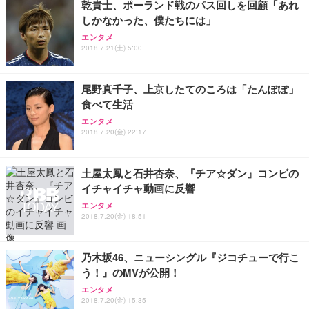
乾貴士、ポーランド戦のパス回しを回顧「あれ
しかなかった、僕たちには」
エンタメ
2018.7.21(土) 5:00
尾野真千子、上京したてのころは「たんぽぽ」
食べて生活
エンタメ
2018.7.20(金) 22:17
土屋太鳳と石井杏奈、『チア☆ダン』コンビの
イチャイチャ動画に反響
エンタメ
2018.7.20(金) 18:51
乃木坂46、ニューシングル『ジコチューで行こ
う！』のMVが公開！
エンタメ
2018.7.20(金) 15:35