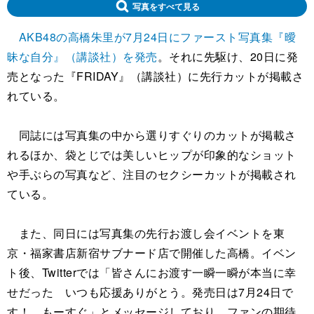
写真をすべて見る
AKB48の高橋朱里が7月24日にファースト写真集『曖
昧な自分』（講談社）を発売
。それに先駆け、20日に発
売となった『FRIDAY』（講談社）に先行カットが掲載さ
れている。
同誌には写真集の中から選りすぐりのカットが掲載さ
れるほか、袋とじでは美しいヒップが印象的なショット
や手ぶらの写真など、注目のセクシーカットが掲載され
ている。
また、同日には写真集の先行お渡し会イベントを東
京・福家書店新宿サブナード店で開催した高橋。イベン
ト後、Twitterでは「皆さんにお渡す一瞬一瞬が本当に幸
せだった いつも応援ありがとう。発売日は7月24日で
す！ もーすぐ」とメッセージしており、ファンの期待