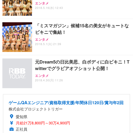
エンタメ
2018.5.16(水) 12:43
「ミスマガジン」候補15名の美女がキュートな
ビキニで集結！
エンタメ
2018.5.1(火) 21:39
元Dream5の日比美思、白ボディに白ビキニ！T
witterでグラビアオフショット公開！
エンタメ
2018.4.30(月) 11:26
ゲームQAエンジニア/資格取得支援/年間休日120日/賞与年2回
株式会社プロジェクトトリガー
愛知県
月給21万8,800円～30万4,900円
正社員