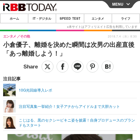
MENU
CLOSE
ホーム
IT・デジタル
SPEED TEST
エンタメ
ライフ
ホーム
IT・デジタル
エンタメ
その他
2018.7.4（水）8:30
小倉優子、離婚を決めた瞬間は次男の出産直後
IT・デジタルTOP
スマートフォン
SPEED TEST
「あっ離婚しよう！」
ネタ
ガジェット・ツール
エンタメ
ショッピング
その他
エンタメTOP
映画・ドラマ
ライフ
注目記事
韓流・K-POP
韓国・芸能
ライフTOP
グルメ
リリース一覧
10G光回線導入レポ
音楽
スポーツ
ペット
ショッピング
プッシュ通知の停止方法
注目写真集一挙紹介！女子アナからアイドルまで大胆カット
グラビア
ブログ
その他
こじはる、黒のセクシービキニ姿を披露！自身プロデュースのブラン
ショッピング
その他
ドもスタート