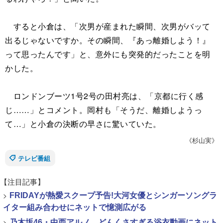
すると小倉は、「次男が産まれた瞬間、次男がバッて
出るじゃないですか。その瞬間、『あっ離婚しよう！』
って思ったんです」と、意外にも突発的だったことを明
かした。
ロンドンブーツ1号2号の田村亮は、「京都に行く感
じ……」とコメント。岡村も「そうだ、離婚しようっ
て…」と小倉の決断の早さに驚いていた。
《杉山実》
テレビ番組
【注目記事】
>
FRIDAYが熱愛スクープ予告!大河女優とシンガーソングラ
イター組み合わせにネットで憶測広がる
>
乃木坂46・中西アルノ、どんくさすぎる浴衣動画にネット