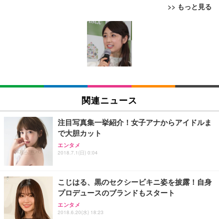
>> もっと見る
[EdoErgo] オフィスチェア 椅子 テレワーク 疲れな
EIZO ビジネス向けプレミアムモニター | FlexScan
Amazonベーシック ペットシーツ 薄型 レギュラー 1
い 跳ね上げ式アームレスト コンパクト 約105度ロッ
EV3240X-WT | 31.5型4K UHD・USB Type-C・ホワ
回使い捨て 無香料 ホワイト 300枚
キング pc 事務椅子 360度回転 座面昇降 強化ナイロ
イト
ン樹脂ベース 通気性メッシュ 在宅ワーク H-WY01
￥3,373
￥5,699
￥105,595
(黒網+黒枠+黒足)
EIZO ビジネス向けプレミアムモニター | FlexScan
SIHOO B100 オフィスチェア／デスクチェア メッシ
Amazonベーシック ペットシーツ 厚型 ワイド 42枚
EV2740X-WT | 27.0型4K UHD・USB Type-C・ホワ
ュチェア 人間工学 疲れない ブラック
x2袋(84枚) ホワイト(吸収面:ライトブルー)
関連ニュース
イト
￥27,999
￥3,234
￥109,572
注目写真集一挙紹介！女子アナからアイドルま
で大胆カット
Sezlife オフィスチェア デスクチェア 疲れない テレ
【純正品】27"ゲーミングモニター DualSense 充電
ネオ・ルーライフ ネオ・オムツ L 中型犬用 26枚入
エンタメ
ワーク チェア 強化バックレスト 30度ロッキング機
2018.7.1(日) 0:04
フック付き（CFI-ZDM1J）
り 単品
能 人間工学 椅子 腰サポート 90度跳ね上げ式アーム
レスト 3Dヘッドレスト ハンガー付き 高反発クッシ
￥49,979
￥1,800
￥7,680
ョン PCチェア 通気性メッシュ ゲーミング/勉強/事
こじはる、黒のセクシービキニ姿を披露！自身
務用 おしゃれ パソコンチェア (ブラック)
プロデュースのブランドもスタート
Sezlife オフィスチェア デスクチェア 疲れない テレ
【整備済み品】Dell E2724HS 27インチ 液晶モニタ
Smart Basic(スマートベーシック) 【Amazon.co.jp
エンタメ
ワーク チェア 強化バックレスト 30度ロッキング機
ー フルHD（1920×1080）VA 非光沢 HDMI/DisplayP
限定】 Smart Basic アイリスオーヤマ ペットシーツ
2018.6.20(水) 18:23
能 人間工学 椅子 腰サポート 90度跳ね上げ式アーム
ort/VGA スピーカー内蔵 高さ調整 スイベル VESA対
超厚型 お徳用 ワイド 100枚入 (x 1) (ケース販売)