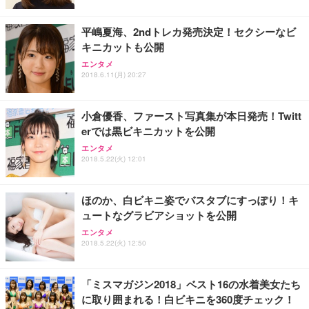
レスト 3Dヘッドレスト ハンガー付き 高反発クッシ
応 ComfortView ビジネス向け
￥7,680
￥15,800
￥3,670
ョン PCチェア 通気性メッシュ ゲーミング/勉強/事
平嶋夏海、2ndトレカ発売決定！セクシーなビ
務用 おしゃれ パソコンチェア (ホワイト)
キニカットも公開
ANDWINT オフィスチェア デスクチェア 肘なし メ
【MiniLED/24.5inch/280Hz/FHD】GRAPHT THE S
アイリスオーヤマ ペットシーツ 超厚型 お徳用 レギ
ッシュ 通気性 ランバーサポート付き 腰サポート ガ
HOOTER Gaming Monitor 24” Essential ゲーミン
エンタメ
ュラー 200枚入【Amazon.co.jp限定】
ス圧無段階昇降 360度回転 キャスター付き コンパク
グモニター QD 24.5インチ 1ms FHD 量子ドット 残
2018.6.11(月) 20:27
ト 幅52×奥行58.5×高さ84～96cm テレワーク 在宅
像低減 (3年保証 | 輝点保証 | 日本メーカー)
￥3,731
￥4,139
￥34,980
勤務 ブラック
小倉優香、ファースト写真集が本日発売！Twitt
erでは黒ビキニカットを公開
エンタメ
2018.5.22(火) 12:01
ほのか、白ビキニ姿でバスタブにすっぽり！キ
ュートなグラビアショットを公開
エンタメ
2018.5.22(火) 12:50
「ミスマガジン2018」ベスト16の水着美女たち
に取り囲まれる！白ビキニを360度チェック！