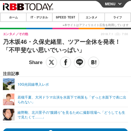
MENU
CLOSE
ホーム
IT・デジタル
SPEED TEST
エンタメ
ライフ
ホーム
IT・デジタル
エンタメ
その他
2018.7.1（日）7:00
乃木坂46・久保史緒里、ツアー全休を発表！
IT・デジタルTOP
スマートフォン
SPEED TEST
「不甲斐ない思いでいっぱい」
ネタ
ガジェット・ツール
エンタメ
ショッピング
その他
エンタメTOP
映画・ドラマ
ライフ
注目記事
韓流・K-POP
韓国・芸能
ライフTOP
グルメ
リリース一覧
10G光回線導入レポ
音楽
スポーツ
ペット
ショッピング
プッシュ通知の停止方法
若槻千夏、大河ドラマ出演を水面下で画策も「ずっと水面下で表に出
られない」
グラビア
ブログ
その他
綾野剛、北川景子の“腹踊り”を見るために撮影現場へ「どうしても生
ショッピング
その他
で見たくて……」