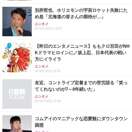
ト 幅52×奥行58.5×高さ84～96cm テレワーク 在宅
像低減 (3年保証 | 輝点保証 | 日本メーカー)
￥3,731
￥4,139
￥34,980
勤務 ブラック
別所哲也、ホリエモンの宇宙ロケット失敗にた
め息「北海道の皆さんの期待が…」
エンタメ
2018.6.30(土) 18:01
【昨日のエンタメニュース】ももクロ百田がNH
Kドラマヒロインに／坂上忍、日本代表の戦い
方にイライラ
エンタメ
2018.6.30(土) 8:55
友近、コントライブ定着までの苦労語る「笑っ
てくれないのが7～8年続いた」
エンタメ
2018.6.30(土) 9:08
コムアイのマニアックな恋愛観にダウンタウン
困惑