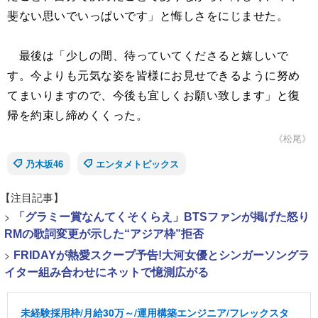
斐ない思いでいっぱいです」と悔しさをにじませた。
最後は「少しの間、待っていてくださると嬉しいで
す。今よりも元気な姿を皆様にお見せできるように努め
てまいりますので、今後も宜しくお願い致します」と復
帰を約束し締めくくった。
《松尾》
乃木坂46
エンタメトピックス
【注目記事】
>
「グラミー賞なんてくそくらえ」BTSファンが掲げた怒り
RMの歌詞変更が示した“アジア枠”拒否
>
FRIDAYが熱愛スクープ予告!大河女優とシンガーソングラ
イター組み合わせにネットで憶測広がる
未経験採用枠/月給30万～/運用構築エンジニア/フレックスタ