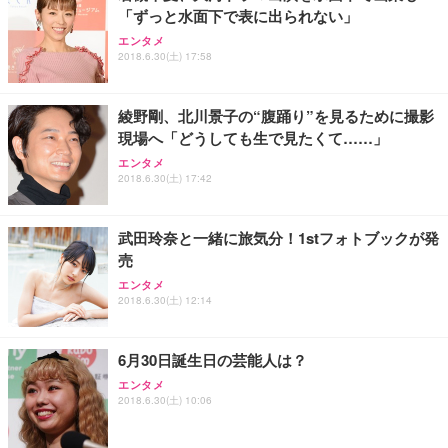
(黒網+黒枠+黒足)
「ずっと水面下で表に出られない」
エンタメ
EIZO ビジネス向けプレミアムモニター | FlexScan
SIHOO B100 オフィスチェア／デスクチェア メッシ
Amazonベーシック ペットシーツ 厚型 ワイド 42枚
2018.6.30(土) 17:58
EV2740X-WT | 27.0型4K UHD・USB Type-C・ホワ
ュチェア 人間工学 疲れない ブラック
x2袋(84枚) ホワイト(吸収面:ライトブルー)
イト
￥27,999
￥3,234
￥109,572
綾野剛、北川景子の“腹踊り”を見るために撮影
現場へ「どうしても生で見たくて……」
Sezlife オフィスチェア デスクチェア 疲れない テレ
エンタメ
【純正品】27"ゲーミングモニター DualSense 充電
ネオ・ルーライフ ネオ・オムツ L 中型犬用 26枚入
ワーク チェア 強化バックレスト 30度ロッキング機
2018.6.30(土) 17:42
フック付き（CFI-ZDM1J）
り 単品
能 人間工学 椅子 腰サポート 90度跳ね上げ式アーム
レスト 3Dヘッドレスト ハンガー付き 高反発クッシ
￥49,979
￥1,800
￥7,680
ョン PCチェア 通気性メッシュ ゲーミング/勉強/事
武田玲奈と一緒に旅気分！1stフォトブックが発
務用 おしゃれ パソコンチェア (ブラック)
売
Sezlife オフィスチェア デスクチェア 疲れない テレ
【整備済み品】Dell E2724HS 27インチ 液晶モニタ
Smart Basic(スマートベーシック) 【Amazon.co.jp
エンタメ
ワーク チェア 強化バックレスト 30度ロッキング機
ー フルHD（1920×1080）VA 非光沢 HDMI/DisplayP
限定】 Smart Basic アイリスオーヤマ ペットシーツ
2018.6.30(土) 12:14
能 人間工学 椅子 腰サポート 90度跳ね上げ式アーム
ort/VGA スピーカー内蔵 高さ調整 スイベル VESA対
超厚型 お徳用 ワイド 100枚入 (x 1) (ケース販売)
レスト 3Dヘッドレスト ハンガー付き 高反発クッシ
応 ComfortView ビジネス向け
￥7,680
￥15,800
￥3,670
ョン PCチェア 通気性メッシュ ゲーミング/勉強/事
6月30日誕生日の芸能人は？
務用 おしゃれ パソコンチェア (ホワイト)
エンタメ
ANDWINT オフィスチェア デスクチェア 肘なし メ
【MiniLED/24.5inch/280Hz/FHD】GRAPHT THE S
2018.6.30(土) 10:06
アイリスオーヤマ ペットシーツ 超厚型 お徳用 レギ
ッシュ 通気性 ランバーサポート付き 腰サポート ガ
HOOTER Gaming Monitor 24” Essential ゲーミン
ュラー 200枚入【Amazon.co.jp限定】
ス圧無段階昇降 360度回転 キャスター付き コンパク
グモニター QD 24.5インチ 1ms FHD 量子ドット 残