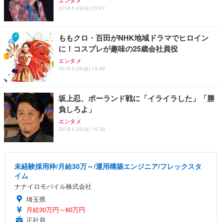
エンタメ
2018.6.29(金) 23:47
ももクロ・百田がNHK地域ドラマでヒロイン
に！コスプレが趣味の25歳会社員役
エンタメ
2018.6.29(金) 14:49
坂上忍、ポーランド戦に「イライラした」「勝
負しろよ」
エンタメ
2018.6.29(金) 14:39
未経験採用枠/月給30万～/運用構築エンジニア/フレックスタ
イム
ナナイロモバイル株式会社
埼玉県
月給30万円～60万円
正社員