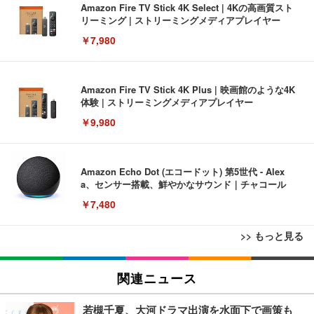
Amazon Fire TV Stick 4K Select | 4Kの高画質スト
リーミング | ストリーミングメディアプレイヤー
￥7,980
Amazon Fire TV Stick 4K Plus | 映画館のような4K
体験 | ストリーミングメディアプレイヤー
￥9,980
Amazon Echo Dot (エコードット) 第5世代 - Alex
a、センサー搭載、鮮やかなサウンド｜チャコール
￥7,480
>> もっと見る
[EdoErgo] オフィスチェア 椅子 テレワーク 疲れな
EIZO ビジネス向けプレミアムモニター | FlexScan
Amazonベーシック ペットシーツ 薄型 レギュラー 1
い 跳ね上げ式アームレスト コンパクト 約105度ロッ
EV3240X-WT | 31.5型4K UHD・USB Type-C・ホワ
関連ニュース
回使い捨て 無香料 ホワイト 300枚
キング pc 事務椅子 360度回転 座面昇降 強化ナイロ
イト
ン樹脂ベース 通気性メッシュ 在宅ワーク H-WY01
￥3,373
￥5,699
￥105,595
若槻千夏、大河ドラマ出演を水面下で画策も