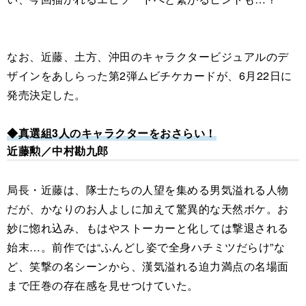
なお、近藤、土方、沖田のキャラクタービジュアルのデ
ザインをあしらった第2弾ムビチケカードが、6月22日に
発売決定した。
◆真選組3人のキャラクターをおさらい！
近藤勲／中村勘九郎
局長・近藤は、隊士たちの人望を集める男気溢れる人物
だが、かなりのお人よしに加えて驚異的な天然ボケ。お
妙に惚れ込み、もはやストーカーと化しては撃退される
始末…。前作では“ふんどし姿で全身ハチミツだらけ”な
ど、笑撃の名シーンから、漢気溢れる迫力満点の名場面
まで圧巻の存在感を見せつけていた。