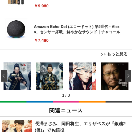
￥9,980
Amazon Echo Dot (エコードット) 第5世代 - Alex
a、センサー搭載、鮮やかなサウンド｜チャコール
￥7,480
>> もっと見る
[EdoErgo] オフィスチェア 椅子 テレワーク 疲れな
EIZO ビジネス向けプレミアムモニター | FlexScan
Amazonベーシック ペットシーツ 薄型 レギュラー 1
い 跳ね上げ式アームレスト コンパクト 約105度ロッ
EV3240X-WT | 31.5型4K UHD・USB Type-C・ホワ
‹
回使い捨て 無香料 ホワイト 300枚
キング pc 事務椅子 360度回転 座面昇降 強化ナイロ
イト
ン樹脂ベース 通気性メッシュ 在宅ワーク H-WY01
￥3,373
￥5,699
￥105,595
(黒網+黒枠+黒足)
1
/
3
EIZO ビジネス向けプレミアムモニター | FlexScan
SIHOO B100 オフィスチェア／デスクチェア メッシ
Amazonベーシック ペットシーツ 厚型 ワイド 42枚
EV2740X-WT | 27.0型4K UHD・USB Type-C・ホワ
ュチェア 人間工学 疲れない ブラック
x2袋(84枚) ホワイト(吸収面:ライトブルー)
関連ニュース
イト
￥27,999
￥3,234
￥109,572
長澤まさみ、岡田将生、エリザベスが『銀魂2
(仮)』でも続投