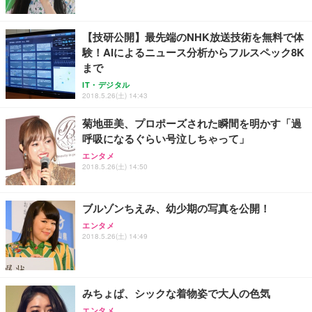
【技研公開】最先端のNHK放送技術を無料で体
験！AIによるニュース分析からフルスペック8K
まで
IT・デジタル
2018.5.26(土) 14:43
菊地亜美、プロポーズされた瞬間を明かす「過
呼吸になるぐらい号泣しちゃって」
エンタメ
2018.5.26(土) 14:50
ブルゾンちえみ、幼少期の写真を公開！
エンタメ
2018.5.26(土) 14:49
みちょぱ、シックな着物姿で大人の色気
エンタメ