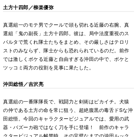
土方十四郎／柳楽優弥
真選組一のモテ男でクールで頭も切れる近藤の右腕、真
選組「鬼の副長」土方十四郎。彼は、局中法度重視のス
パルタで荒くれ隊士たちをまとめ、その厳しさはテロリ
ストのみならず、隊士からも恐れられているのだ。前作
では激しくボケる近藤と自由すぎる沖田の中で、ボケと
ツッコミ両方の役割を見事に果たした。
沖田総悟／吉沢亮
真選組の一番隊隊長で、戦闘力と剣術はピカイチ。犬猿
の仲である土方の命を常に狙う、超絶腹黒の毒舌ドSな沖
田総悟。今回のキャラクタービジュアルでは、愛用の武
器・バズーカ砲ではなく刀を手に登場！ 前作のキャラ
クタービジュアル解禁時、その完璧なまでの沖田ルック