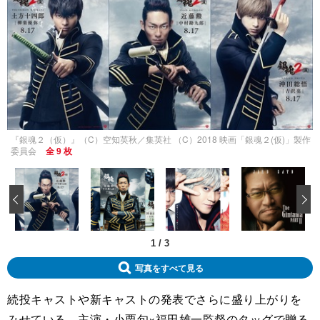
『銀魂２（仮）』（C）空知英秋／集英社 （C）2018 映画「銀魂２(仮)」製作
委員会
全 9 枚
‹
1
/
3
写真をすべて見る
続投キャストや新キャストの発表でさらに盛り上がりを
みせている、主演・小栗旬×福田雄一監督のタッグで贈る