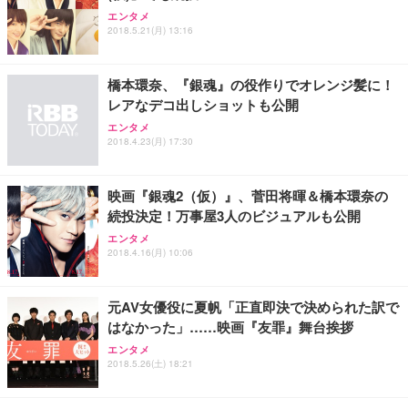
Sezlife オフィスチェア デスクチェア 疲れない テレ
【純正品】27"ゲーミングモニター DualSense 充電
ネオ・ルーライフ ネオ・オムツ L 中型犬用 26枚入
エンタメ
ワーク チェア 強化バックレスト 30度ロッキング機
フック付き（CFI-ZDM1J）
り 単品
2018.5.21(月) 13:16
能 人間工学 椅子 腰サポート 90度跳ね上げ式アーム
レスト 3Dヘッドレスト ハンガー付き 高反発クッシ
￥49,979
￥1,800
￥7,680
ョン PCチェア 通気性メッシュ ゲーミング/勉強/事
橋本環奈、『銀魂』の役作りでオレンジ髪に！
務用 おしゃれ パソコンチェア (ブラック)
レアなデコ出しショットも公開
Sezlife オフィスチェア デスクチェア 疲れない テレ
【整備済み品】Dell E2724HS 27インチ 液晶モニタ
Smart Basic(スマートベーシック) 【Amazon.co.jp
エンタメ
ワーク チェア 強化バックレスト 30度ロッキング機
ー フルHD（1920×1080）VA 非光沢 HDMI/DisplayP
限定】 Smart Basic アイリスオーヤマ ペットシーツ
2018.4.23(月) 17:30
能 人間工学 椅子 腰サポート 90度跳ね上げ式アーム
ort/VGA スピーカー内蔵 高さ調整 スイベル VESA対
超厚型 お徳用 ワイド 100枚入 (x 1) (ケース販売)
レスト 3Dヘッドレスト ハンガー付き 高反発クッシ
応 ComfortView ビジネス向け
￥7,680
￥15,800
￥3,670
ョン PCチェア 通気性メッシュ ゲーミング/勉強/事
映画『銀魂2（仮）』、菅田将暉＆橋本環奈の
務用 おしゃれ パソコンチェア (ホワイト)
続投決定！万事屋3人のビジュアルも公開
ANDWINT オフィスチェア デスクチェア 肘なし メ
【MiniLED/24.5inch/280Hz/FHD】GRAPHT THE S
アイリスオーヤマ ペットシーツ 超厚型 お徳用 レギ
ッシュ 通気性 ランバーサポート付き 腰サポート ガ
HOOTER Gaming Monitor 24” Essential ゲーミン
エンタメ
ュラー 200枚入【Amazon.co.jp限定】
ス圧無段階昇降 360度回転 キャスター付き コンパク
グモニター QD 24.5インチ 1ms FHD 量子ドット 残
2018.4.16(月) 10:06
ト 幅52×奥行58.5×高さ84～96cm テレワーク 在宅
像低減 (3年保証 | 輝点保証 | 日本メーカー)
￥3,731
￥4,139
￥34,980
勤務 ブラック
元AV女優役に夏帆「正直即決で決められた訳で
はなかった」……映画『友罪』舞台挨拶
エンタメ
2018.5.26(土) 18:21