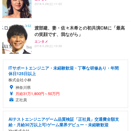
2018.5.26(土) 11:22
渡部建、妻・佐々木希との初共演CMに「最高
の笑顔です、我ながら」
エンタメ
2018.5.26(土) 10:36
ITサポートエンジニア・未経験歓迎・丁寧な研修あり・年間
休日125日以上
株式会社小林
神奈川県
月給31万1,800円～50万円
正社員
AIテストエンジニアゲーム品質検証「正社員」交通費全額支
給・月給30万以上可/ゲーム業界デビュー・未経験歓迎
Yts株式会社