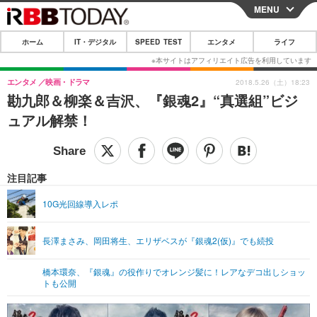
MENU
CLOSE
ホーム
IT・デジタル
SPEED TEST
エンタメ
ライフ
ホーム
IT・デジタル
エンタメ
映画・ドラマ
2018.5.26（土）18:23
勘九郎＆柳楽＆吉沢、『銀魂2』“真選組”ビジ
IT・デジタルTOP
スマートフォン
SPEED TEST
ュアル解禁！
ネタ
ガジェット・ツール
エンタメ
ショッピング
その他
エンタメTOP
映画・ドラマ
ライフ
注目記事
韓流・K-POP
韓国・芸能
ライフTOP
グルメ
リリース一覧
10G光回線導入レポ
音楽
スポーツ
ペット
ショッピング
プッシュ通知の停止方法
長澤まさみ、岡田将生、エリザベスが『銀魂2(仮)』でも続投
グラビア
ブログ
その他
橋本環奈、『銀魂』の役作りでオレンジ髪に！レアなデコ出しショッ
ショッピング
その他
トも公開