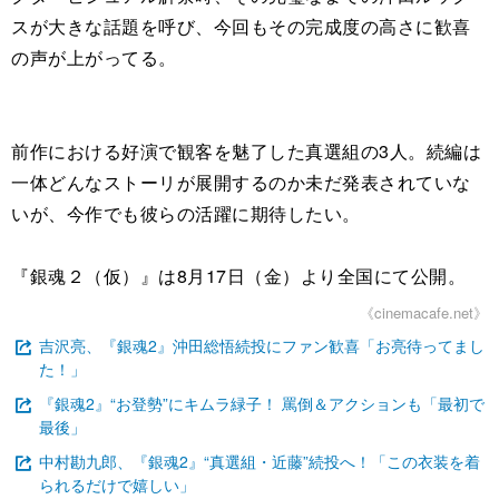
スが大きな話題を呼び、今回もその完成度の高さに歓喜
の声が上がってる。
前作における好演で観客を魅了した真選組の3人。続編は
一体どんなストーリが展開するのか未だ発表されていな
いが、今作でも彼らの活躍に期待したい。
『銀魂２（仮）』は8月17日（金）より全国にて公開。
《cinemacafe.net》
吉沢亮、『銀魂2』沖田総悟続投にファン歓喜「お亮待ってまし
た！」
『銀魂2』“お登勢”にキムラ緑子！ 罵倒＆アクションも「最初で
最後」
中村勘九郎、『銀魂2』“真選組・近藤”続投へ！「この衣装を着
られるだけで嬉しい」