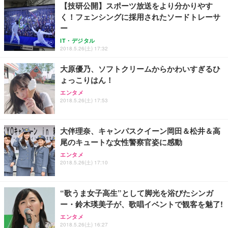
【技研公開】スポーツ放送をより分かりやす
く！フェンシングに採用されたソードトレーサ
ー
IT・デジタル
2018.5.26(土) 17:32
大原優乃、ソフトクリームからかわいすぎるひ
ょっこりはん！
エンタメ
2018.5.26(土) 17:53
大伴理奈、キャンパスクイーン岡田＆松井＆高
尾のキュートな女性警察官姿に感動
エンタメ
2018.5.26(土) 17:10
“歌うま女子高生”として脚光を浴びたシンガ
ー・鈴木瑛美子が、歌唱イベントで観客を魅了!
エンタメ
2018.5.26(土) 16:27