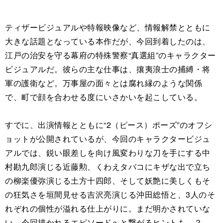
ティザービジュアルや特報映像など、情報解禁とともに
大きな話題となっている本作だが、今回到着したのは、
江戸の治安を守る幕府の特殊警察“真選組”のキャラクター
ビジュアルだ。彼らの主な仕事は、攘夷浪士の捕縛・将
軍の護衛など。万事屋の面々とは腐れ縁のような関係
で、町で顔を合わせる度にいさかいを起こしている。
すでに、出演情報とともに“2（ピース）ポーズ”のオフシ
ョットが公開されているが、今回のキャラクタービジュ
アルでは、鋭い眼差しを向け風変わりな刀を手にする中
村勘九郎演じる近藤勲、くわえタバコにキザな出で立ち
の柳楽優弥演じる土方十四郎、そして妖艶に美しくもそ
の狂気さを垣間見せる吉沢亮演じる沖田総悟と、3人のそ
れぞれの個性が溢れる仕上がりに。まだ明かされていな
い、今回描かれるエピソードへと繋がるヒントも…？