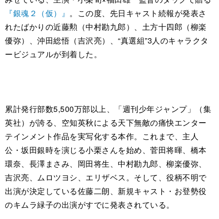
『銀魂２（仮）』
。この度、先日キャスト続報が発表さ
れたばかりの近藤勲（中村勘九郎）、土方十四郎（柳楽
優弥）、沖田総悟（吉沢亮）、“真選組”3人のキャラクタ
ービジュアルが到着した。
累計発行部数5,500万部以上、「週刊少年ジャンプ」（集
英社）が誇る、空知英秋による天下無敵の痛快エンター
テインメント作品を実写化する本作。これまで、主人
公・坂田銀時を演じる小栗さんを始め、菅田将暉、橋本
環奈、長澤まさみ、岡田将生、中村勘九郎、柳楽優弥、
吉沢亮、ムロツヨシ、エリザベス。そして、役柄不明で
出演が決定している佐藤二朗、新規キャスト・お登勢役
のキムラ緑子の出演がすでに発表されている。