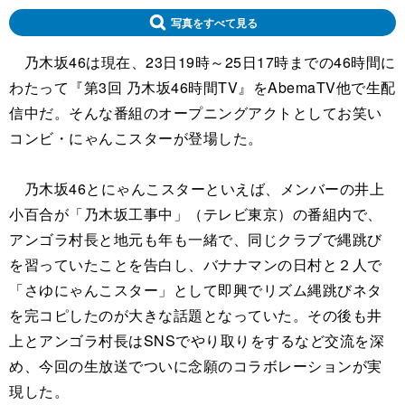
写真をすべて見る
乃木坂46は現在、23日19時～25日17時までの46時間に
わたって『第3回 乃木坂46時間TV』をAbemaTV他で生配
信中だ。そんな番組のオープニングアクトとしてお笑い
コンビ・にゃんこスターが登場した。
乃木坂46とにゃんこスターといえば、メンバーの井上
小百合が「乃木坂工事中」（テレビ東京）の番組内で、
アンゴラ村長と地元も年も一緒で、同じクラブで縄跳び
を習っていたことを告白し、バナナマンの日村と２人で
「さゆにゃんこスター」として即興でリズム縄跳びネタ
を完コピしたのが大きな話題となっていた。その後も井
上とアンゴラ村長はSNSでやり取りをするなど交流を深
め、今回の生放送でついに念願のコラボレーションが実
現した。