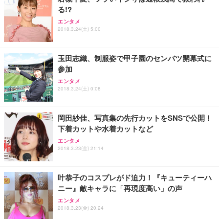
る!?
エンタメ
2018.3.24(土) 5:00
玉田志織、制服姿で甲子園のセンバツ開幕式に
参加
エンタメ
2018.3.24(土) 0:08
岡田紗佳、写真集の先行カットをSNSで公開！
下着カットや水着カットなど
エンタメ
2018.3.23(金) 21:14
叶恭子のコスプレがド迫力！『キューティーハ
ニー』敵キャラに「再現度高い」の声
エンタメ
2018.3.23(金) 20:24