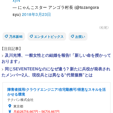
xjlN
— にゃんこスター アンゴラ村長 (@tozangora
syu)
2018年3月23日
《松尾》
乃木坂46
エンタメトピックス
お笑い
【注目記事】
>
及川光博、一般女性との結婚を報告!「新しい命を授かって
おります」
>
同じSEVENTEENなのになぜ違う? 新たに兵役が発表され
たメンバー2人、現役兵とは異なる“代替服務”とは
障害者採用/クラウドエンジニア/在宅勤務可/得意なスキルを活
かせる環境
テクバン株式会社
東京都
月給26万6,667円～56万6,667円