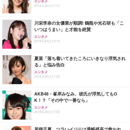
エンタメ
2018.3.24(土) 7:37
川栄李奈の女優業が順調! 鶴瓶や光石研も「こ
いつはうまい」と才能を絶賛
エンタメ
2018.3.24(土) 8:15
夏菜「落ち着いてきたころにいきなり浮気され
る」と悩み告白
エンタメ
2018.3.24(土) 7:42
AKB48・峯岸みなみ、彼氏が浮気してもO
K！？「その中で一番なら」
エンタメ
2018.3.24(土) 7:34
若槻千夏、ツラいイジりは通帳残高で救われ