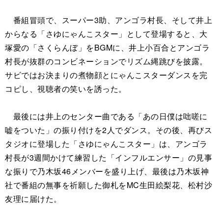
番組冒頭で、スーパー3助、アンゴラ村長、そして井上
からなる「さゆにゃんこスター」として登場すると、大
塚愛の「さくらんぼ」をBGMに、井上小百合とアンゴラ
村長が抜群のコンビネーションでリズム縄跳びを披露。
サビではお決まりの煮物顔とにゃんこスターダンスを完
コピし、視聴者の笑いを誘った。
最後には井上のセンター曲である「あの日僕は咄嗟に
嘘をついた」の振り付けを2人でダンス。その後、再びス
タジオに登場した「さゆにゃんこスター」は、アンゴラ
村長が3週間かけて練習した「インフルエンサー」の見事
な振りで乃木坂46メンバーを盛り上げ、最後は乃木坂神
社で番組の無事を祈願した御札をMC生田絵梨花、松村沙
友理に届けた。