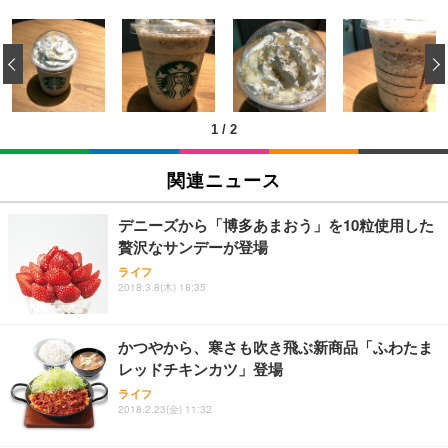
[EdoErgo] オフィスチェア 椅子 テレワーク 疲れな
EIZO ビジネス向けプレミアムモニター | FlexScan
Amazonベーシック ペットシーツ 薄型 レギュラー 1
い 跳ね上げ式アームレスト コンパクト 約105度ロッ
EV3240X-WT | 31.5型4K UHD・USB Type-C・ホワ
‹
回使い捨て 無香料 ホワイト 300枚
キング pc 事務椅子 360度回転 座面昇降 強化ナイロ
イト
ン樹脂ベース 通気性メッシュ 在宅ワーク H-WY01
￥3,373
￥5,699
￥105,595
(黒網+黒枠+黒足)
1
/
2
EIZO ビジネス向けプレミアムモニター | FlexScan
SIHOO B100 オフィスチェア／デスクチェア メッシ
Amazonベーシック ペットシーツ 厚型 ワイド 42枚
EV2740X-WT | 27.0型4K UHD・USB Type-C・ホワ
ュチェア 人間工学 疲れない ブラック
x2袋(84枚) ホワイト(吸収面:ライトブルー)
関連ニュース
イト
￥27,999
￥3,234
￥109,572
デニーズから「博多あまおう」を10粒使用した
贅沢なサンデーが登場
Sezlife オフィスチェア デスクチェア 疲れない テレ
【純正品】27"ゲーミングモニター DualSense 充電
ネオ・ルーライフ ネオ・オムツ L 中型犬用 26枚入
ライフ
ワーク チェア 強化バックレスト 30度ロッキング機
2018.3.8(木) 18:35
フック付き（CFI-ZDM1J）
り 単品
能 人間工学 椅子 腰サポート 90度跳ね上げ式アーム
レスト 3Dヘッドレスト ハンガー付き 高反発クッシ
￥49,979
￥1,800
￥7,680
ョン PCチェア 通気性メッシュ ゲーミング/勉強/事
かつやから、寒さも吹き飛ぶ新商品「ふわたま
務用 おしゃれ パソコンチェア (ブラック)
レッドチキンカツ」登場
Sezlife オフィスチェア デスクチェア 疲れない テレ
【整備済み品】Dell E2724HS 27インチ 液晶モニタ
Smart Basic(スマートベーシック) 【Amazon.co.jp
ライフ
ワーク チェア 強化バックレスト 30度ロッキング機
ー フルHD（1920×1080）VA 非光沢 HDMI/DisplayP
限定】 Smart Basic アイリスオーヤマ ペットシーツ
2018.2.23(金) 11:32
能 人間工学 椅子 腰サポート 90度跳ね上げ式アーム
ort/VGA スピーカー内蔵 高さ調整 スイベル VESA対
超厚型 お徳用 ワイド 100枚入 (x 1) (ケース販売)
レスト 3Dヘッドレスト ハンガー付き 高反発クッシ
応 ComfortView ビジネス向け
￥7,680
￥15,800
￥3,670