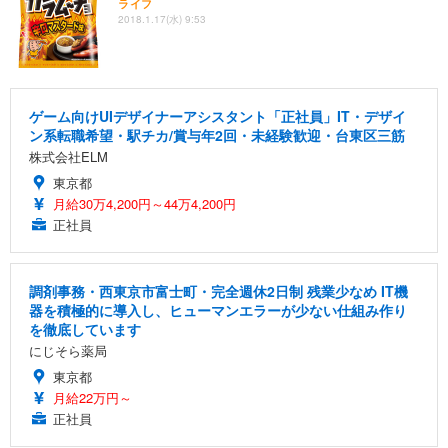
ライフ
2018.1.17(水) 9:53
ゲーム向けUIデザイナーアシスタント「正社員」IT・デザイ
ン系転職希望・駅チカ/賞与年2回・未経験歓迎・台東区三筋
株式会社ELM
東京都
月給30万4,200円～44万4,200円
正社員
調剤事務・西東京市富士町・完全週休2日制 残業少なめ IT機
器を積極的に導入し、ヒューマンエラーが少ない仕組み作り
を徹底しています
にじそら薬局
東京都
月給22万円～
正社員