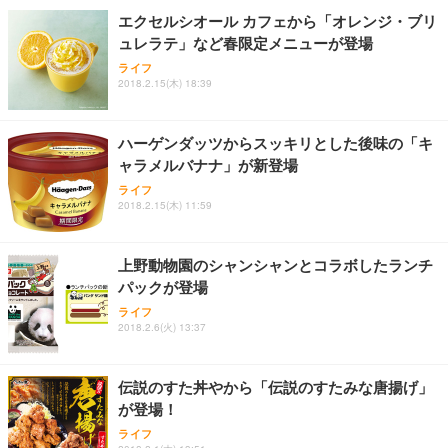
ョン PCチェア 通気性メッシュ ゲーミング/勉強/事
エクセルシオール カフェから「オレンジ・ブリ
務用 おしゃれ パソコンチェア (ホワイト)
ュレラテ」など春限定メニューが登場
ANDWINT オフィスチェア デスクチェア 肘なし メ
【MiniLED/24.5inch/280Hz/FHD】GRAPHT THE S
アイリスオーヤマ ペットシーツ 超厚型 お徳用 レギ
ッシュ 通気性 ランバーサポート付き 腰サポート ガ
HOOTER Gaming Monitor 24” Essential ゲーミン
ライフ
ュラー 200枚入【Amazon.co.jp限定】
ス圧無段階昇降 360度回転 キャスター付き コンパク
グモニター QD 24.5インチ 1ms FHD 量子ドット 残
2018.2.15(木) 18:39
ト 幅52×奥行58.5×高さ84～96cm テレワーク 在宅
像低減 (3年保証 | 輝点保証 | 日本メーカー)
￥3,731
￥4,139
￥34,980
勤務 ブラック
ハーゲンダッツからスッキリとした後味の「キ
ャラメルバナナ」が新登場
ライフ
2018.2.15(木) 11:59
上野動物園のシャンシャンとコラボしたランチ
パックが登場
ライフ
2018.2.6(火) 13:37
伝説のすた丼やから「伝説のすたみな唐揚げ」
が登場！
ライフ