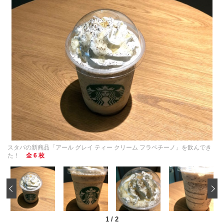
スタバの新商品「アール グレイ ティー クリーム フラペチーノ」を飲んでき
た！
全 6 枚
‹
1
/
2