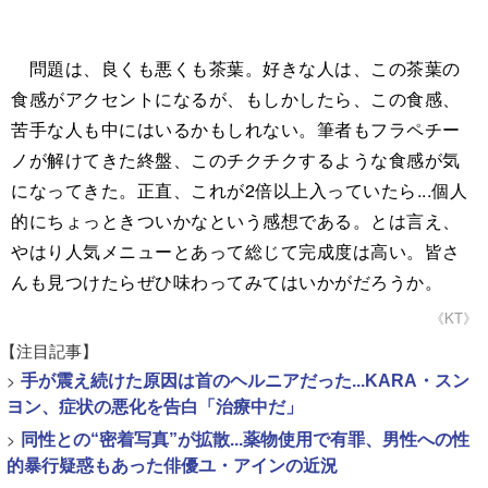
問題は、良くも悪くも茶葉。好きな人は、この茶葉の
食感がアクセントになるが、もしかしたら、この食感、
苦手な人も中にはいるかもしれない。筆者もフラペチー
ノが解けてきた終盤、このチクチクするような食感が気
になってきた。正直、これが2倍以上入っていたら...個人
的にちょっときついかなという感想である。とは言え、
やはり人気メニューとあって総じて完成度は高い。皆さ
んも見つけたらぜひ味わってみてはいかがだろうか。
《KT》
【注目記事】
>
手が震え続けた原因は首のヘルニアだった...KARA・スン
ヨン、症状の悪化を告白「治療中だ」
>
同性との“密着写真”が拡散...薬物使用で有罪、男性への性
的暴行疑惑もあった俳優ユ・アインの近況