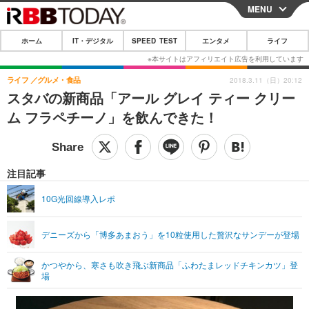
MENU
CLOSE
ホーム
IT・デジタル
SPEED TEST
エンタメ
ライフ
ホーム
IT・デジタル
ライフ
グルメ・食品
2018.3.11（日）20:12
スタバの新商品「アール グレイ ティー クリー
IT・デジタルTOP
スマートフォン
SPEED TEST
ム フラペチーノ」を飲んできた！
ネタ
ガジェット・ツール
エンタメ
ショッピング
その他
エンタメTOP
映画・ドラマ
ライフ
注目記事
韓流・K-POP
韓国・芸能
ライフTOP
グルメ
リリース一覧
10G光回線導入レポ
音楽
スポーツ
ペット
ショッピング
プッシュ通知の停止方法
デニーズから「博多あまおう」を10粒使用した贅沢なサンデーが登場
グラビア
ブログ
その他
かつやから、寒さも吹き飛ぶ新商品「ふわたまレッドチキンカツ」登
ショッピング
その他
場