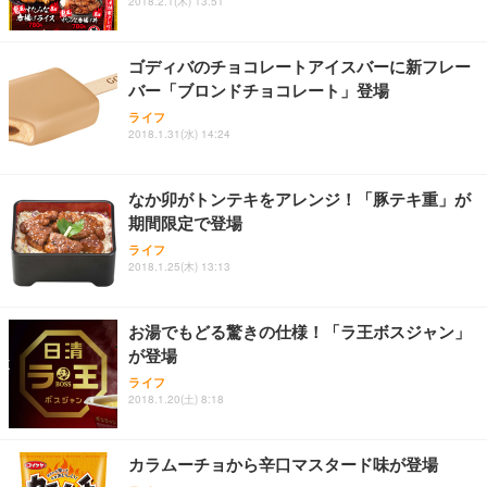
2018.2.1(木) 13:51
ゴディバのチョコレートアイスバーに新フレー
バー「ブロンドチョコレート」登場
ライフ
2018.1.31(水) 14:24
なか卯がトンテキをアレンジ！「豚テキ重」が
期間限定で登場
ライフ
2018.1.25(木) 13:13
お湯でもどる驚きの仕様！「ラ王ボスジャン」
が登場
ライフ
2018.1.20(土) 8:18
カラムーチョから辛口マスタード味が登場