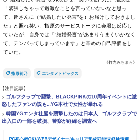
「緊張しちゃって過激なことを言っていないなと思っ
て、皆さんに（“結婚したい発言”を）お届けしておきまし
た」と照れ笑い。指原のサービストークに会場は反応し
ていたが、自身では「“結婚発言”があまりうまくいかなく
て、テンパってしまっています」と辛めの自己評価をし
ていた。
《竹内みちまろ》
指原莉乃
エンタメトピックス
【注目記事】
>
ゴルフクラブで襲撃、BLACKPINKの10周年イベントに激
怒したファンの説も...YG本社で女性が暴れる
>
韓国YGエンタ社屋を襲撃したのは日本人...ゴルフクラブで
出入口の一部を破損、警察が経緯を調査へ
PC初心者OK!/WEBデザイナー/キャリア形成可能/未経験活躍