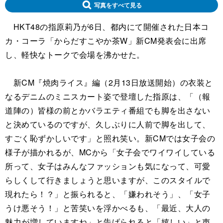
写真をすべて見る
HKT48の指原莉乃が6日、都内にて開催された日本コ
カ・コーラ「からだすこやか茶W」新CM発表会に出席
し、軽快なトークで会場を沸かせた。
新CM『焼肉ライス』編（2月13日放送開始）の衣装と
なるデニムのミニスカート姿で登壇した指原は、「（報
道陣の）皆様の前とかバラエティ番組でも脚を出さない
と決めているのですが、久しぶりに人前で脚を出して、
すごく恥ずかしいです」と照れ笑い。新CMでは女子会の
様子が描かれるが、MCから「女子会でワイワイしている
所って、女子はみんなファッションも気になって、可愛
らしくして行きましょうと思いますが、このスタイルで
現れたら！？」と振られると、「嫌われそう」、「女子
うけ悪そう！」と苦笑いを浮かべるも、「最近、大人の
魅力が増していますね」と告げられると「嬉しい」と声