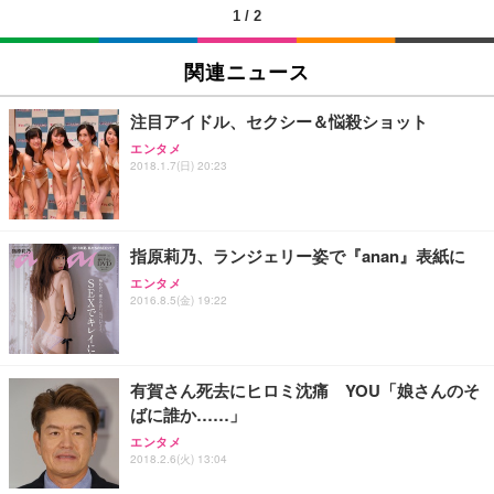
1
/
2
EIZO ビジネス向けプレミアムモニター | FlexScan
SIHOO B100 オフィスチェア／デスクチェア メッシ
Amazonベーシック ペットシーツ 厚型 ワイド 42枚
EV2740X-WT | 27.0型4K UHD・USB Type-C・ホワ
ュチェア 人間工学 疲れない ブラック
x2袋(84枚) ホワイト(吸収面:ライトブルー)
関連ニュース
イト
￥27,999
￥3,234
￥109,572
注目アイドル、セクシー＆悩殺ショット
エンタメ
Sezlife オフィスチェア デスクチェア 疲れない テレ
2018.1.7(日) 20:23
【純正品】27"ゲーミングモニター DualSense 充電
ネオ・ルーライフ ネオ・オムツ L 中型犬用 26枚入
ワーク チェア 強化バックレスト 30度ロッキング機
フック付き（CFI-ZDM1J）
り 単品
能 人間工学 椅子 腰サポート 90度跳ね上げ式アーム
レスト 3Dヘッドレスト ハンガー付き 高反発クッシ
￥49,979
￥1,800
￥7,680
ョン PCチェア 通気性メッシュ ゲーミング/勉強/事
指原莉乃、ランジェリー姿で『anan』表紙に
務用 おしゃれ パソコンチェア (ブラック)
エンタメ
Sezlife オフィスチェア デスクチェア 疲れない テレ
【整備済み品】Dell E2724HS 27インチ 液晶モニタ
Smart Basic(スマートベーシック) 【Amazon.co.jp
2016.8.5(金) 19:22
ワーク チェア 強化バックレスト 30度ロッキング機
ー フルHD（1920×1080）VA 非光沢 HDMI/DisplayP
限定】 Smart Basic アイリスオーヤマ ペットシーツ
能 人間工学 椅子 腰サポート 90度跳ね上げ式アーム
ort/VGA スピーカー内蔵 高さ調整 スイベル VESA対
超厚型 お徳用 ワイド 100枚入 (x 1) (ケース販売)
レスト 3Dヘッドレスト ハンガー付き 高反発クッシ
応 ComfortView ビジネス向け
￥7,680
￥15,800
￥3,670
ョン PCチェア 通気性メッシュ ゲーミング/勉強/事
有賀さん死去にヒロミ沈痛 YOU「娘さんのそ
務用 おしゃれ パソコンチェア (ホワイト)
ばに誰か……」
ANDWINT オフィスチェア デスクチェア 肘なし メ
【MiniLED/24.5inch/280Hz/FHD】GRAPHT THE S
アイリスオーヤマ ペットシーツ 超厚型 お徳用 レギ
ッシュ 通気性 ランバーサポート付き 腰サポート ガ
HOOTER Gaming Monitor 24” Essential ゲーミン
エンタメ
ュラー 200枚入【Amazon.co.jp限定】
ス圧無段階昇降 360度回転 キャスター付き コンパク
グモニター QD 24.5インチ 1ms FHD 量子ドット 残
2018.2.6(火) 13:04
ト 幅52×奥行58.5×高さ84～96cm テレワーク 在宅
像低減 (3年保証 | 輝点保証 | 日本メーカー)
￥3,731
￥4,139
￥34,980