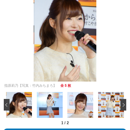
指原莉乃【写真：竹内みちまろ】
全 5 枚
‹
1
/
2