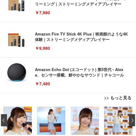
リーミング | ストリーミングメディアプレイヤー
￥7,980
Amazon Fire TV Stick 4K Plus | 映画館のような4K
体験 | ストリーミングメディアプレイヤー
￥9,980
Amazon Echo Dot (エコードット) 第5世代 - Alex
a、センサー搭載、鮮やかなサウンド｜チャコール
￥7,480
>> もっと見る
[EdoErgo] オフィスチェア 椅子 テレワーク 疲れな
EIZO ビジネス向けプレミアムモニター | FlexScan
Amazonベーシック ペットシーツ 薄型 レギュラー 1
い 跳ね上げ式アームレスト コンパクト 約105度ロッ
EV3240X-WT | 31.5型4K UHD・USB Type-C・ホワ
‹
回使い捨て 無香料 ホワイト 300枚
キング pc 事務椅子 360度回転 座面昇降 強化ナイロ
イト
ン樹脂ベース 通気性メッシュ 在宅ワーク H-WY01
￥3,373
￥5,699
￥105,595
(黒網+黒枠+黒足)