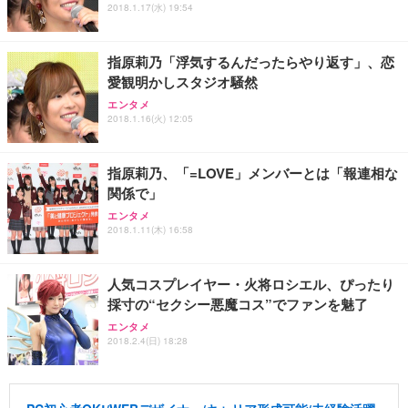
2018.1.17(水) 19:54
指原莉乃「浮気するんだったらやり返す」、恋
愛観明かしスタジオ騒然
エンタメ
2018.1.16(火) 12:05
指原莉乃、「=LOVE」メンバーとは「報連相な
関係で」
エンタメ
2018.1.11(木) 16:58
人気コスプレイヤー・火将ロシエル、ぴったり
採寸の“セクシー悪魔コス”でファンを魅了
エンタメ
2018.2.4(日) 18:28