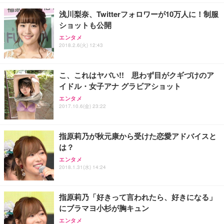
勤務 ブラック
浅川梨奈、Twitterフォロワーが10万人に！制服
ショットも公開
エンタメ
2018.2.6(火) 12:43
こ、これはヤバい!! 思わず目がクギづけのア
イドル・女子アナ グラビアショット
エンタメ
2017.10.6(金) 23:22
指原莉乃が秋元康から受けた恋愛アドバイスと
は？
エンタメ
2018.1.31(水) 14:24
指原莉乃「好きって言われたら、好きになる」
にブラマヨ小杉が胸キュン
エンタメ