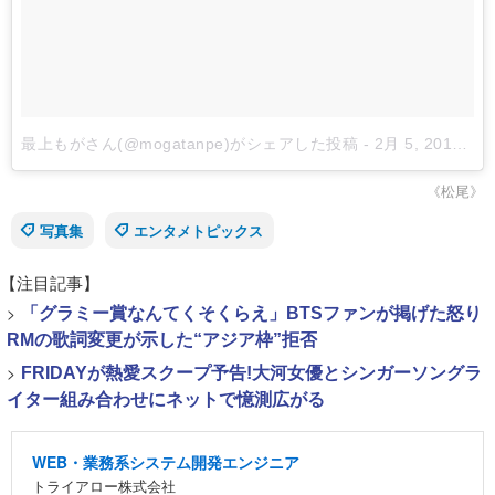
最上もがさん(@mogatanpe)がシェアした投稿
-
2月 5, 2018 at 1:18午前 PST
《松尾》
写真集
エンタメトピックス
【注目記事】
>
「グラミー賞なんてくそくらえ」BTSファンが掲げた怒り
RMの歌詞変更が示した“アジア枠”拒否
>
FRIDAYが熱愛スクープ予告!大河女優とシンガーソングラ
イター組み合わせにネットで憶測広がる
WEB・業務系システム開発エンジニア
トライアロー株式会社