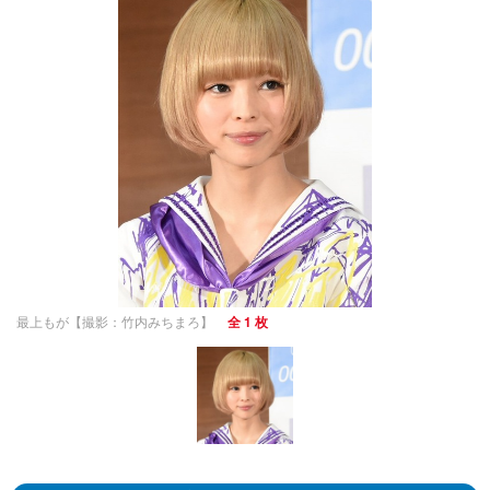
最上もが【撮影：竹内みちまろ】
全 1 枚