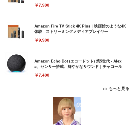
￥7,980
Amazon Fire TV Stick 4K Plus | 映画館のような4K
体験 | ストリーミングメディアプレイヤー
￥9,980
Amazon Echo Dot (エコードット) 第5世代 - Alex
a、センサー搭載、鮮やかなサウンド｜チャコール
￥7,480
>> もっと見る
[EdoErgo] オフィスチェア 椅子 テレワーク 疲れな
EIZO ビジネス向けプレミアムモニター | FlexScan
Amazonベーシック ペットシーツ 薄型 レギュラー 1
い 跳ね上げ式アームレスト コンパクト 約105度ロッ
EV3240X-WT | 31.5型4K UHD・USB Type-C・ホワ
回使い捨て 無香料 ホワイト 300枚
キング pc 事務椅子 360度回転 座面昇降 強化ナイロ
イト
ン樹脂ベース 通気性メッシュ 在宅ワーク H-WY01
￥3,373
￥5,699
￥105,595
(黒網+黒枠+黒足)