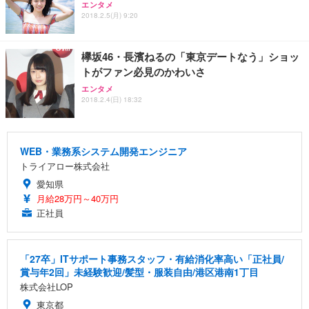
エンタメ
2018.2.5(月) 9:20
欅坂46・長濱ねるの「東京デートなう」ショッ
トがファン必見のかわいさ
エンタメ
2018.2.4(日) 18:32
WEB・業務系システム開発エンジニア
トライアロー株式会社
愛知県
月給28万円～40万円
正社員
「27卒」ITサポート事務スタッフ・有給消化率高い「正社員/
賞与年2回」未経験歓迎/髪型・服装自由/港区港南1丁目
株式会社LOP
東京都