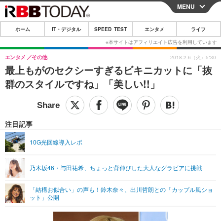
MENU
CLOSE
ホーム
IT・デジタル
SPEED TEST
エンタメ
ライフ
ホーム
IT・デジタル
エンタメ
その他
2018.2.6（火）5:30
最上もがのセクシーすぎるビキニカットに「抜
IT・デジタルTOP
スマートフォン
SPEED TEST
群のスタイルですね」「美しい!!」
ネタ
ガジェット・ツール
エンタメ
ショッピング
その他
エンタメTOP
映画・ドラマ
ライフ
注目記事
韓流・K-POP
韓国・芸能
ライフTOP
グルメ
リリース一覧
10G光回線導入レポ
音楽
スポーツ
ペット
ショッピング
プッシュ通知の停止方法
乃木坂46・与田祐希、ちょっと背伸びした大人なグラビアに挑戦
グラビア
ブログ
その他
「結構お似合い」の声も！鈴木奈々、出川哲朗との「カップル風ショ
ショッピング
その他
ット」公開