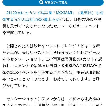
写真をすべて見る
2月22日にセカンド写真集『MOGAMI』（集英社）を発
売する元でんぱ組.incの最上もが
が5日、自身のSNSを更
新し美ボディあらわになったセクシーなビキニショット
を披露している。
公開されたのは砂丘をバックにオレンジのビキニを着
た最上が、美しいバストと引き締まったくびれアピール
するセクシーショット。この写真は写真集の1カットと思
われ、コメントでは26日に東京・SHIBUYA TSUTAYAで
発売記念イベントを開催することを告知。現在参加券配
布中とのことで「みなさま、お待ちしております」と呼
びかけている。
セクシーショットにファンからは「相変わらず抜群の
スタイルですね」「理想的ボディ!!! 羨ましい」「もがさ