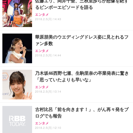
佐藤エリ、岡井千聖、三秋里歩らが想像を絶す
るビンボーエピソードを語る
エンタメ
2018.2.5(月) 14:43
華原朋美のウエディングドレス姿に見とれるフ
ァン多数
エンタメ
2018.2.5(月) 14:44
乃木坂46西野七瀬、生駒里奈の卒業発表に驚き
「思っていたよりも早いな」
エンタメ
2018.2.5(月) 13:14
古村比呂「前を向きます！」、がん再々発をブ
ログでも報告
エンタメ
2018.2.5(月) 12:10