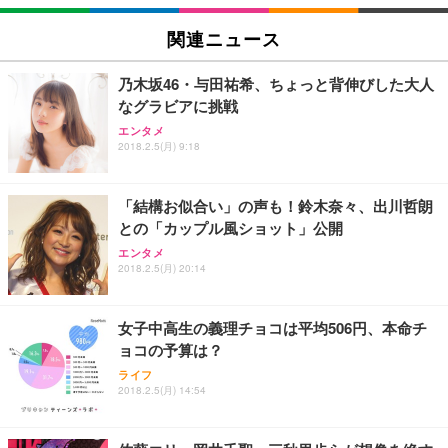
EIZO ビジネス向けプレミアムモニター | FlexScan
SIHOO B100 オフィスチェア／デスクチェア メッシ
Amazonベーシック ペットシーツ 厚型 ワイド 42枚
EV2740X-WT | 27.0型4K UHD・USB Type-C・ホワ
ュチェア 人間工学 疲れない ブラック
x2袋(84枚) ホワイト(吸収面:ライトブルー)
関連ニュース
イト
￥27,999
￥3,234
￥109,572
乃木坂46・与田祐希、ちょっと背伸びした大人
なグラビアに挑戦
Sezlife オフィスチェア デスクチェア 疲れない テレ
【純正品】27"ゲーミングモニター DualSense 充電
ネオ・ルーライフ ネオ・オムツ L 中型犬用 26枚入
エンタメ
ワーク チェア 強化バックレスト 30度ロッキング機
2018.2.5(月) 9:18
フック付き（CFI-ZDM1J）
り 単品
能 人間工学 椅子 腰サポート 90度跳ね上げ式アーム
レスト 3Dヘッドレスト ハンガー付き 高反発クッシ
￥49,979
￥1,800
￥7,680
ョン PCチェア 通気性メッシュ ゲーミング/勉強/事
「結構お似合い」の声も！鈴木奈々、出川哲朗
務用 おしゃれ パソコンチェア (ブラック)
との「カップル風ショット」公開
Sezlife オフィスチェア デスクチェア 疲れない テレ
【整備済み品】Dell E2724HS 27インチ 液晶モニタ
Smart Basic(スマートベーシック) 【Amazon.co.jp
エンタメ
ワーク チェア 強化バックレスト 30度ロッキング機
ー フルHD（1920×1080）VA 非光沢 HDMI/DisplayP
限定】 Smart Basic アイリスオーヤマ ペットシーツ
2018.2.5(月) 20:14
能 人間工学 椅子 腰サポート 90度跳ね上げ式アーム
ort/VGA スピーカー内蔵 高さ調整 スイベル VESA対
超厚型 お徳用 ワイド 100枚入 (x 1) (ケース販売)
レスト 3Dヘッドレスト ハンガー付き 高反発クッシ
応 ComfortView ビジネス向け
￥7,680
￥15,800
￥3,670
ョン PCチェア 通気性メッシュ ゲーミング/勉強/事
女子中高生の義理チョコは平均506円、本命チ
務用 おしゃれ パソコンチェア (ホワイト)
ョコの予算は？
ANDWINT オフィスチェア デスクチェア 肘なし メ
【MiniLED/24.5inch/280Hz/FHD】GRAPHT THE S
アイリスオーヤマ ペットシーツ 超厚型 お徳用 レギ
ッシュ 通気性 ランバーサポート付き 腰サポート ガ
HOOTER Gaming Monitor 24” Essential ゲーミン
ライフ
ュラー 200枚入【Amazon.co.jp限定】
ス圧無段階昇降 360度回転 キャスター付き コンパク
グモニター QD 24.5インチ 1ms FHD 量子ドット 残
2018.2.5(月) 14:54
ト 幅52×奥行58.5×高さ84～96cm テレワーク 在宅
像低減 (3年保証 | 輝点保証 | 日本メーカー)
￥3,731
￥4,139
￥34,980
勤務 ブラック