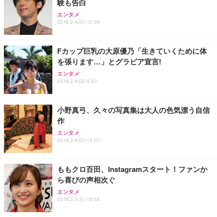
験も告白
エンタメ
2018.2.4(日) 10:39
Fカップ巨乳の大原優乃「生きていくために体
を張ります…」とグラビア宣言!
エンタメ
2018.2.4(日) 9:50
小野真弓、久々の写真集は大人の色気漂う自信
作
エンタメ
2018.2.4(日) 12:07
ももクロ百田、Instagramスタート！ファンか
ら喜びの声相次ぐ
エンタメ
2018.2.3(土) 18:58