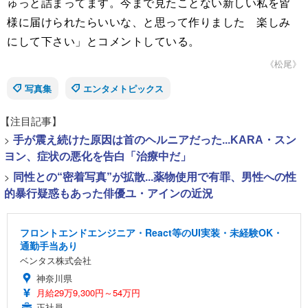
ゅっと詰まってます。今まで見たことない新しい私を皆
様に届けられたらいいな、と思って作りました 楽しみ
にして下さい」とコメントしている。
《松尾》
写真集
エンタメトピックス
【注目記事】
>
手が震え続けた原因は首のヘルニアだった...KARA・スン
ヨン、症状の悪化を告白「治療中だ」
>
同性との“密着写真”が拡散...薬物使用で有罪、男性への性
的暴行疑惑もあった俳優ユ・アインの近況
フロントエンドエンジニア・React等のUI実装・未経験OK・
通勤手当あり
ベンタス株式会社
神奈川県
月給29万9,300円～54万円
正社員