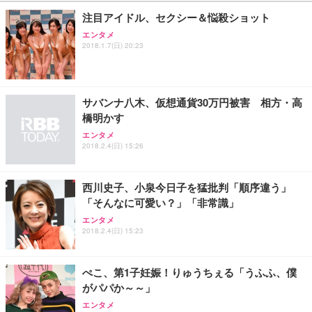
￥109,572
注目アイドル、セクシー＆悩殺ショット
エンタメ
Sezlife オフィスチェア デスクチェア 疲れない テレ
2018.1.7(日) 20:23
【純正品】27"ゲーミングモニター DualSense 充電
ネオ・ルーライフ ネオ・オムツ L 中型犬用 26枚入
ワーク チェア 強化バックレスト 30度ロッキング機
フック付き（CFI-ZDM1J）
り 単品
能 人間工学 椅子 腰サポート 90度跳ね上げ式アーム
レスト 3Dヘッドレスト ハンガー付き 高反発クッシ
￥49,979
￥1,800
￥7,680
ョン PCチェア 通気性メッシュ ゲーミング/勉強/事
サバンナ八木、仮想通貨30万円被害 相方・高
務用 おしゃれ パソコンチェア (ブラック)
橋明かす
Sezlife オフィスチェア デスクチェア 疲れない テレ
【整備済み品】Dell E2724HS 27インチ 液晶モニタ
Smart Basic(スマートベーシック) 【Amazon.co.jp
ワーク チェア 強化バックレスト 30度ロッキング機
ー フルHD（1920×1080）VA 非光沢 HDMI/DisplayP
限定】 Smart Basic アイリスオーヤマ ペットシーツ
エンタメ
2018.2.4(日) 15:26
能 人間工学 椅子 腰サポート 90度跳ね上げ式アーム
ort/VGA スピーカー内蔵 高さ調整 スイベル VESA対
超厚型 お徳用 ワイド 100枚入 (x 1) (ケース販売)
レスト 3Dヘッドレスト ハンガー付き 高反発クッシ
応 ComfortView ビジネス向け
￥7,680
￥15,800
￥3,670
ョン PCチェア 通気性メッシュ ゲーミング/勉強/事
務用 おしゃれ パソコンチェア (ホワイト)
西川史子、小泉今日子を猛批判「順序違う」
「そんなに可愛い？」「非常識」
ANDWINT オフィスチェア デスクチェア 肘なし メ
【MiniLED/24.5inch/280Hz/FHD】GRAPHT THE S
アイリスオーヤマ ペットシーツ 超厚型 お徳用 レギ
ッシュ 通気性 ランバーサポート付き 腰サポート ガ
HOOTER Gaming Monitor 24” Essential ゲーミン
エンタメ
ュラー 200枚入【Amazon.co.jp限定】
ス圧無段階昇降 360度回転 キャスター付き コンパク
グモニター QD 24.5インチ 1ms FHD 量子ドット 残
2018.2.4(日) 15:23
ト 幅52×奥行58.5×高さ84～96cm テレワーク 在宅
像低減 (3年保証 | 輝点保証 | 日本メーカー)
￥3,731
￥4,139
￥34,980
勤務 ブラック
ぺこ、第1子妊娠！りゅうちぇる「うふふ、僕
がパパか～～」
エンタメ