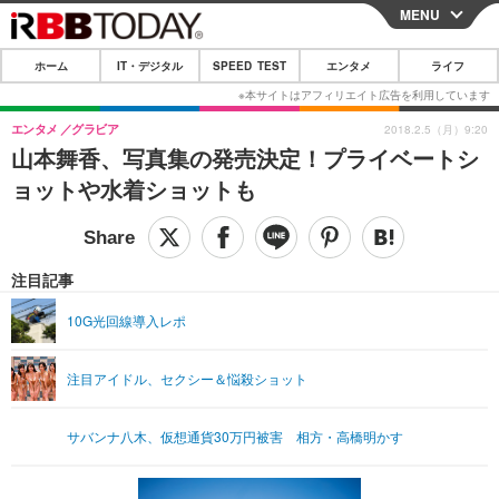
MENU
CLOSE
ホーム
IT・デジタル
SPEED TEST
エンタメ
ライフ
ホーム
IT・デジタル
エンタメ
グラビア
2018.2.5（月）9:20
山本舞香、写真集の発売決定！プライベートシ
IT・デジタルTOP
スマートフォン
SPEED TEST
ョットや水着ショットも
ネタ
ガジェット・ツール
エンタメ
ショッピング
その他
エンタメTOP
映画・ドラマ
ライフ
注目記事
韓流・K-POP
韓国・芸能
ライフTOP
グルメ
リリース一覧
10G光回線導入レポ
音楽
スポーツ
ペット
ショッピング
プッシュ通知の停止方法
注目アイドル、セクシー＆悩殺ショット
グラビア
ブログ
その他
ショッピング
その他
サバンナ八木、仮想通貨30万円被害 相方・高橋明かす