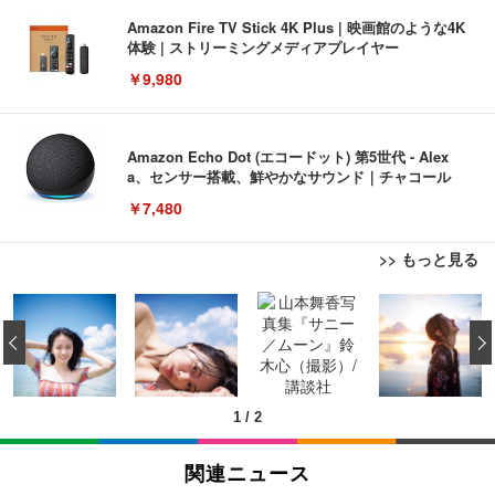
Amazon Fire TV Stick 4K Plus | 映画館のような4K
体験 | ストリーミングメディアプレイヤー
￥9,980
Amazon Echo Dot (エコードット) 第5世代 - Alex
a、センサー搭載、鮮やかなサウンド｜チャコール
￥7,480
>> もっと見る
[EdoErgo] オフィスチェア 椅子 テレワーク 疲れな
EIZO ビジネス向けプレミアムモニター | FlexScan
Amazonベーシック ペットシーツ 薄型 レギュラー 1
い 跳ね上げ式アームレスト コンパクト 約105度ロッ
EV3240X-WT | 31.5型4K UHD・USB Type-C・ホワ
‹
回使い捨て 無香料 ホワイト 300枚
キング pc 事務椅子 360度回転 座面昇降 強化ナイロ
イト
ン樹脂ベース 通気性メッシュ 在宅ワーク H-WY01
￥3,373
￥5,699
￥105,595
(黒網+黒枠+黒足)
1
/
2
EIZO ビジネス向けプレミアムモニター | FlexScan
SIHOO B100 オフィスチェア／デスクチェア メッシ
Amazonベーシック ペットシーツ 厚型 ワイド 42枚
EV2740X-WT | 27.0型4K UHD・USB Type-C・ホワ
ュチェア 人間工学 疲れない ブラック
x2袋(84枚) ホワイト(吸収面:ライトブルー)
イト
関連ニュース
￥27,999
￥3,234