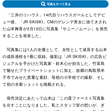
写真をすべて見る
「三井のリハウス」14代目リハウスガールとしてデビ
ュー後、「JR SKISKI」CMのゲレンデ美女に抜てきされ
た山本舞香が3月12日に写真集『サニー／ムーン』を発売
することを発表した。
写真集には1人の女優として、女性として成長する山本
の成長過程を1冊に収録。撮影は「JR SKISKI」の広告ビ
ジュアルを手がけた写真家・鈴木心が担当した。竹富島
で魅せたプライベートショットに加え、故郷の鳥取県米
子市でみせた貴重な素顔、母校の小学校での撮影、そし
て初の水着ショットも掲載される。
発売決定にあたって山本は「この度ファースト写真集
を出すことになりました。私とスタッフ皆の想いが、ぎ