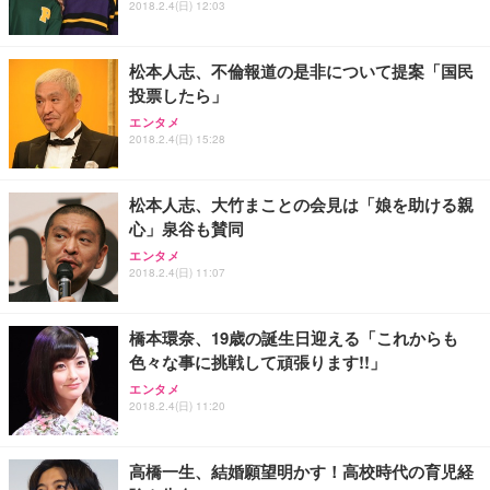
2018.2.4(日) 12:03
松本人志、不倫報道の是非について提案「国民
投票したら」
エンタメ
2018.2.4(日) 15:28
松本人志、大竹まことの会見は「娘を助ける親
心」泉谷も賛同
エンタメ
2018.2.4(日) 11:07
橋本環奈、19歳の誕生日迎える「これからも
色々な事に挑戦して頑張ります!!」
エンタメ
2018.2.4(日) 11:20
高橋一生、結婚願望明かす！高校時代の育児経