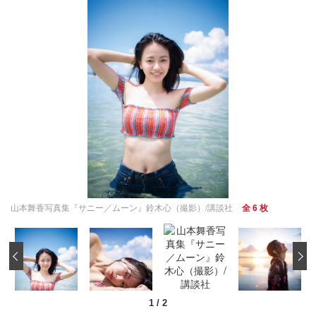
山本舞香写真集『サニー／ムーン』鈴木心（撮影）/講談社
全 6 枚
‹
1
/
2