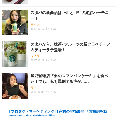
スタバの新商品は“和”と“洋”の絶妙ハーモニ
ー！
ライフ
2017.12.30(土) 15:22
スタバから、抹茶×フルーツの新フラペチーノ
＆ティーラテ登場！
ライフ
2017.12.22(金) 16:05
星乃珈琲店『栗のスフレパンケーキ』を食ベ
た！でも、私を罵倒する声が……
ライフ
2017.10.24(火) 14:32
ITプロダクトマーケティング IT商材の開拓展開 「営業網を動
かす仕組み作り/新商材を開拓」