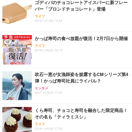
ゴディバのチョコレートアイスバーに新フレー
務用 おしゃれ パソコンチェア (ブラック)
バー「ブロンドチョコレート」登場
Sezlife オフィスチェア デスクチェア 疲れない テレ
【整備済み品】Dell E2724HS 27インチ 液晶モニタ
Smart Basic(スマートベーシック) 【Amazon.co.jp
ライフ
ワーク チェア 強化バックレスト 30度ロッキング機
ー フルHD（1920×1080）VA 非光沢 HDMI/DisplayP
限定】 Smart Basic アイリスオーヤマ ペットシーツ
2018.1.31(水) 14:24
能 人間工学 椅子 腰サポート 90度跳ね上げ式アーム
ort/VGA スピーカー内蔵 高さ調整 スイベル VESA対
超厚型 お徳用 ワイド 100枚入 (x 1) (ケース販売)
レスト 3Dヘッドレスト ハンガー付き 高反発クッシ
応 ComfortView ビジネス向け
￥7,680
￥15,800
￥3,670
ョン PCチェア 通気性メッシュ ゲーミング/勉強/事
かっぱ寿司の食べ放題が復活！2月7日から開催
務用 おしゃれ パソコンチェア (ホワイト)
ライフ
ANDWINT オフィスチェア デスクチェア 肘なし メ
【MiniLED/24.5inch/280Hz/FHD】GRAPHT THE S
アイリスオーヤマ ペットシーツ 超厚型 お徳用 レギ
2018.1.30(火) 12:19
ッシュ 通気性 ランバーサポート付き 腰サポート ガ
HOOTER Gaming Monitor 24” Essential ゲーミン
ュラー 200枚入【Amazon.co.jp限定】
ス圧無段階昇降 360度回転 キャスター付き コンパク
グモニター QD 24.5インチ 1ms FHD 量子ドット 残
ト 幅52×奥行58.5×高さ84～96cm テレワーク 在宅
像低減 (3年保証 | 輝点保証 | 日本メーカー)
￥3,731
￥4,139
￥34,980
勤務 ブラック
吹石一恵が女漁師姿を披露するCMシリーズ第4
弾！かっぱ寿司社員にライバル？
エンタメ
2017.12.5(火) 17:45
くら寿司、チョコと寿司を融合した限定商品！
その名も「ティラミスシ」
ライフ
2018.1.24(水) 17:32