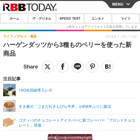
MENU
CLOSE
ホーム
IT・デジタル
SPEED TEST
エンタメ
ライフ
ホーム
IT・デジタル
ライフ
グルメ・食品
2018.2.1（木）11:42
ハーゲンダッツから3種ものベリーを使った新
IT・デジタルTOP
スマートフォン
SPEED TEST
商品
ネタ
ガジェット・ツール
エンタメ
ショッピング
その他
エンタメTOP
映画・ドラマ
ライフ
注目記事
韓流・K-POP
韓国・芸能
ライフTOP
グルメ
リリース一覧
10G光回線導入レポ
音楽
スポーツ
ペット
ショッピング
プッシュ通知の停止方法
すき家の「ごまだれきんぴら牛丼」が約6年ぶりに復活
グラビア
ブログ
その他
ゴディバのチョコレートアイスバーに新フレーバー「ブロンドチョコ
ショッピング
その他
レート」登場