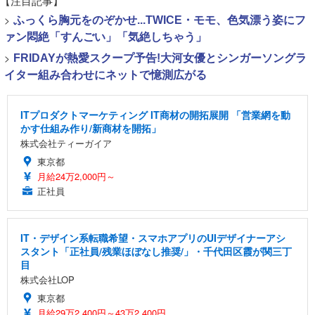
【注目記事】
>
ふっくら胸元をのぞかせ...TWICE・モモ、色気漂う姿にフ
ァン悶絶「すんごい」「気絶しちゃう」
>
FRIDAYが熱愛スクープ予告!大河女優とシンガーソングラ
イター組み合わせにネットで憶測広がる
ITプロダクトマーケティング IT商材の開拓展開 「営業網を動
かす仕組み作り/新商材を開拓」
株式会社ティーガイア
東京都
月給24万2,000円～
正社員
IT・デザイン系転職希望・スマホアプリのUIデザイナーアシ
スタント「正社員/残業ほぼなし推奨/」・千代田区霞が関三丁
目
株式会社LOP
東京都
月給29万2,400円～43万2,400円