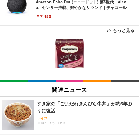
Amazon Echo Dot (エコードット) 第5世代 - Alex
a、センサー搭載、鮮やかなサウンド｜チャコール
￥7,480
>> もっと見る
[EdoErgo] オフィスチェア 椅子 テレワーク 疲れな
EIZO ビジネス向けプレミアムモニター | FlexScan
Amazonベーシック ペットシーツ 薄型 レギュラー 1
い 跳ね上げ式アームレスト コンパクト 約105度ロッ
EV3240X-WT | 31.5型4K UHD・USB Type-C・ホワ
回使い捨て 無香料 ホワイト 300枚
キング pc 事務椅子 360度回転 座面昇降 強化ナイロ
イト
ン樹脂ベース 通気性メッシュ 在宅ワーク H-WY01
￥3,373
￥5,699
￥105,595
(黒網+黒枠+黒足)
EIZO ビジネス向けプレミアムモニター | FlexScan
SIHOO B100 オフィスチェア／デスクチェア メッシ
Amazonベーシック ペットシーツ 厚型 ワイド 42枚
EV2740X-WT | 27.0型4K UHD・USB Type-C・ホワ
ュチェア 人間工学 疲れない ブラック
x2袋(84枚) ホワイト(吸収面:ライトブルー)
関連ニュース
イト
￥27,999
￥3,234
￥109,572
すき家の「ごまだれきんぴら牛丼」が約6年ぶ
りに復活
Sezlife オフィスチェア デスクチェア 疲れない テレ
【純正品】27"ゲーミングモニター DualSense 充電
ネオ・ルーライフ ネオ・オムツ L 中型犬用 26枚入
ライフ
ワーク チェア 強化バックレスト 30度ロッキング機
2018.1.31(水) 14:49
フック付き（CFI-ZDM1J）
り 単品
能 人間工学 椅子 腰サポート 90度跳ね上げ式アーム
レスト 3Dヘッドレスト ハンガー付き 高反発クッシ
￥49,979
￥1,800
￥7,680
ョン PCチェア 通気性メッシュ ゲーミング/勉強/事