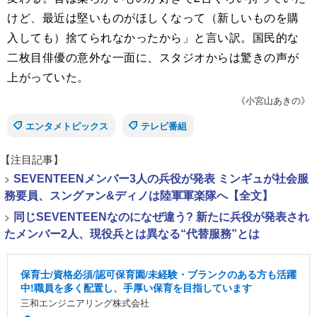
けど、最近は堅いものがほしくなって（新しいものを購
入しても）捨てられなかったから」と言い訳。国民的な
二枚目俳優の意外な一面に、スタジオからは驚きの声が
上がっていた。
《小宮山あきの》
エンタメトピックス
テレビ番組
【注目記事】
>
SEVENTEENメンバー3人の兵役が発表 ミンギュが社会服
務要員、スングァン&ディノは陸軍軍楽隊へ【全文】
>
同じSEVENTEENなのになぜ違う? 新たに兵役が発表され
たメンバー2人、現役兵とは異なる“代替服務”とは
保育士/資格必須/認可保育園/未経験・ブランクのある方も活躍
中!職員を多く配置し、手厚い保育を目指しています
三和エンジニアリング株式会社