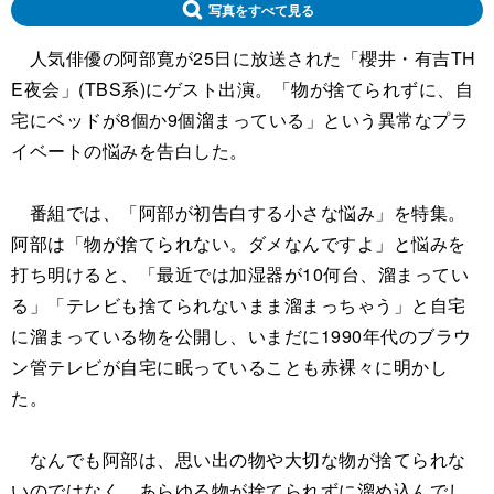
写真をすべて見る
人気俳優の阿部寛が25日に放送された「櫻井・有吉TH
E夜会」(TBS系)にゲスト出演。「物が捨てられずに、自
宅にベッドが8個か9個溜まっている」という異常なプラ
イベートの悩みを告白した。
番組では、「阿部が初告白する小さな悩み」を特集。
阿部は「物が捨てられない。ダメなんですよ」と悩みを
打ち明けると、「最近では加湿器が10何台、溜まってい
る」「テレビも捨てられないまま溜まっちゃう」と自宅
に溜まっている物を公開し、いまだに1990年代のブラウ
ン管テレビが自宅に眠っていることも赤裸々に明かし
た。
なんでも阿部は、思い出の物や大切な物が捨てられな
いのではなく、あらゆる物が捨てられずに溜め込んでし