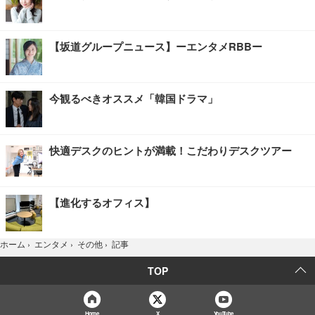
【坂道グループニュース】ーエンタメRBBー
今観るべきオススメ「韓国ドラマ」
快適デスクのヒントが満載！こだわりデスクツアー
【進化するオフィス】
記事
ホーム
›
エンタメ
›
その他
›
TOP
Home
X
YouTube