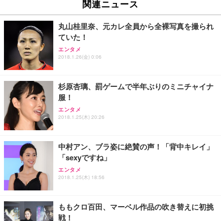
ュチェア 人間工学 疲れない ブラック
x2袋(84枚) ホワイト(吸収面:ライトブルー)
関連ニュース
イト
￥27,999
￥3,234
￥109,572
丸山桂里奈、元カレ全員から全裸写真を撮られ
ていた！
Sezlife オフィスチェア デスクチェア 疲れない テレ
【純正品】27"ゲーミングモニター DualSense 充電
ネオ・ルーライフ ネオ・オムツ L 中型犬用 26枚入
エンタメ
ワーク チェア 強化バックレスト 30度ロッキング機
2018.1.26(金) 0:06
フック付き（CFI-ZDM1J）
り 単品
能 人間工学 椅子 腰サポート 90度跳ね上げ式アーム
レスト 3Dヘッドレスト ハンガー付き 高反発クッシ
￥49,979
￥1,800
￥7,680
ョン PCチェア 通気性メッシュ ゲーミング/勉強/事
杉原杏璃、罰ゲームで半年ぶりのミニチャイナ
務用 おしゃれ パソコンチェア (ブラック)
服！
Sezlife オフィスチェア デスクチェア 疲れない テレ
【整備済み品】Dell E2724HS 27インチ 液晶モニタ
Smart Basic(スマートベーシック) 【Amazon.co.jp
エンタメ
ワーク チェア 強化バックレスト 30度ロッキング機
ー フルHD（1920×1080）VA 非光沢 HDMI/DisplayP
限定】 Smart Basic アイリスオーヤマ ペットシーツ
2018.1.25(木) 20:26
能 人間工学 椅子 腰サポート 90度跳ね上げ式アーム
ort/VGA スピーカー内蔵 高さ調整 スイベル VESA対
超厚型 お徳用 ワイド 100枚入 (x 1) (ケース販売)
レスト 3Dヘッドレスト ハンガー付き 高反発クッシ
応 ComfortView ビジネス向け
￥7,680
￥15,800
￥3,670
ョン PCチェア 通気性メッシュ ゲーミング/勉強/事
中村アン、ブラ姿に絶賛の声！「背中キレイ」
務用 おしゃれ パソコンチェア (ホワイト)
「sexyですね」
ANDWINT オフィスチェア デスクチェア 肘なし メ
【MiniLED/24.5inch/280Hz/FHD】GRAPHT THE S
アイリスオーヤマ ペットシーツ 超厚型 お徳用 レギ
ッシュ 通気性 ランバーサポート付き 腰サポート ガ
HOOTER Gaming Monitor 24” Essential ゲーミン
エンタメ
ュラー 200枚入【Amazon.co.jp限定】
ス圧無段階昇降 360度回転 キャスター付き コンパク
グモニター QD 24.5インチ 1ms FHD 量子ドット 残
2018.1.25(木) 18:56
ト 幅52×奥行58.5×高さ84～96cm テレワーク 在宅
像低減 (3年保証 | 輝点保証 | 日本メーカー)
￥3,731
￥4,139
￥34,980
勤務 ブラック
ももクロ百田、マーベル作品の吹き替えに初挑
戦！