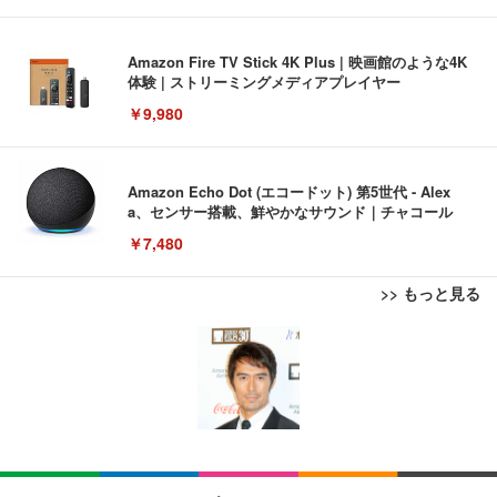
Amazon Fire TV Stick 4K Plus | 映画館のような4K
体験 | ストリーミングメディアプレイヤー
￥9,980
Amazon Echo Dot (エコードット) 第5世代 - Alex
a、センサー搭載、鮮やかなサウンド｜チャコール
￥7,480
>> もっと見る
[EdoErgo] オフィスチェア 椅子 テレワーク 疲れな
EIZO ビジネス向けプレミアムモニター | FlexScan
Amazonベーシック ペットシーツ 薄型 レギュラー 1
い 跳ね上げ式アームレスト コンパクト 約105度ロッ
EV3240X-WT | 31.5型4K UHD・USB Type-C・ホワ
回使い捨て 無香料 ホワイト 300枚
キング pc 事務椅子 360度回転 座面昇降 強化ナイロ
イト
ン樹脂ベース 通気性メッシュ 在宅ワーク H-WY01
￥3,373
￥5,699
￥105,595
(黒網+黒枠+黒足)
EIZO ビジネス向けプレミアムモニター | FlexScan
SIHOO B100 オフィスチェア／デスクチェア メッシ
Amazonベーシック ペットシーツ 厚型 ワイド 42枚
EV2740X-WT | 27.0型4K UHD・USB Type-C・ホワ