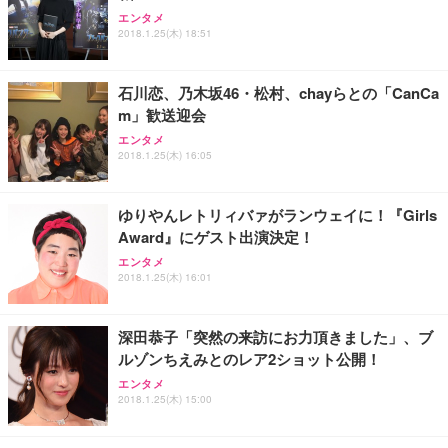
エンタメ
2018.1.25(木) 18:51
石川恋、乃木坂46・松村、chayらとの「CanCa
m」歓送迎会
エンタメ
2018.1.25(木) 16:05
ゆりやんレトリィバァがランウェイに！『Girls
Award』にゲスト出演決定！
エンタメ
2018.1.25(木) 16:01
深田恭子「突然の来訪にお力頂きました」、ブ
ルゾンちえみとのレア2ショット公開！
エンタメ
2018.1.25(木) 15:00