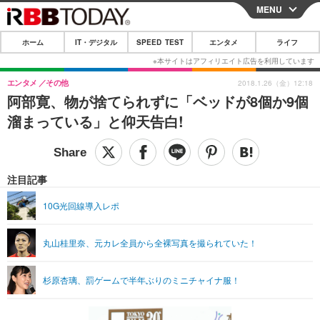
MENU
CLOSE
ホーム
IT・デジタル
SPEED TEST
エンタメ
ライフ
ホーム
IT・デジタル
エンタメ
その他
2018.1.26（金）12:18
阿部寛、物が捨てられずに「ベッドが8個か9個
IT・デジタルTOP
スマートフォン
SPEED TEST
溜まっている」と仰天告白!
ネタ
ガジェット・ツール
エンタメ
ショッピング
その他
エンタメTOP
映画・ドラマ
ライフ
注目記事
韓流・K-POP
韓国・芸能
ライフTOP
グルメ
リリース一覧
10G光回線導入レポ
音楽
スポーツ
ペット
ショッピング
プッシュ通知の停止方法
丸山桂里奈、元カレ全員から全裸写真を撮られていた！
グラビア
ブログ
その他
ショッピング
その他
杉原杏璃、罰ゲームで半年ぶりのミニチャイナ服！