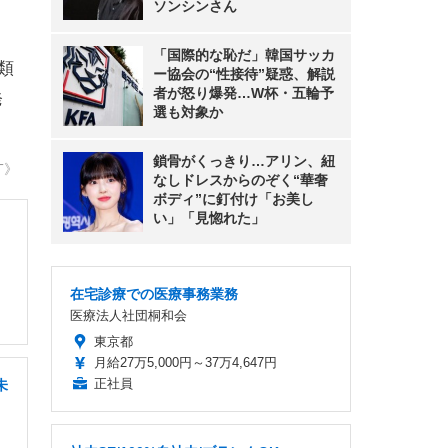
ソンシンさん
「国際的な恥だ」韓国サッカ
類
ー協会の“性接待”疑惑、解説
者が怒り爆発…W杯・五輪予
発
選も対象か
鎖骨がくっきり…アリン、紐
T》
なしドレスからのぞく“華奢
ボディ”に釘付け「お美し
い」「見惚れた」
在宅診療での医療事務業務
医療法人社団桐和会
東京都
月給27万5,000円～37万4,647円
正社員
未