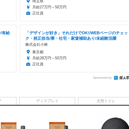
埼玉県
月給27万円～50万円
正社員
/有給
「デザインが好き」それだけでOK!/WEBページのチェッ
ク・校正担当/寮・社宅・家賃補助あり/未経験活躍
株式会社小林
東京都
月給28万円～50万円
正社員
Sponsored by
ア
ディスプレイ
犬用トイレ