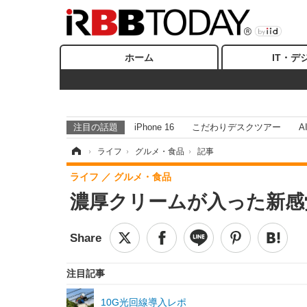
ホーム
IT・デ
注目の話題
iPhone 16
こだわりデスクツアー
A
ホーム
›
ライフ
›
グルメ・食品
›
記事
ライフ
グルメ・食品
濃厚クリームが入った新感覚ス
注目記事
10G光回線導入レポ