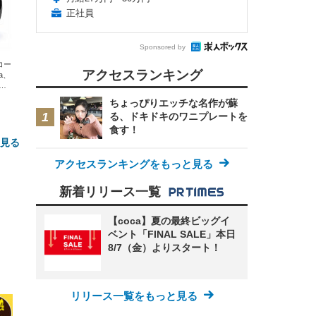
正社員
Sponsored by
エコー
アクセスランキング
xa、
な
ちょっぴりエッチな名作が蘇
る、ドキドキのワニプレートを
食す！
と見る
アクセスランキングをもっと見る
新着リリース一覧
【coca】夏の最終ビッグイ
ベント「FINAL SALE」本日
8/7（金）よりスタート！
FHD】
ェ
ット
 メ
レギ
リリース一覧をもっと見る
 ゲ
ーサ
ンチ
 ガ
 (3