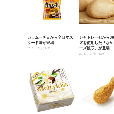
ト
ト
￥5,699
￥3,373
￥27,999
￥3,234
椅子 360度回転 座面昇降 強化
ナイロン樹脂ベース 通気性メ
ッシュ 在宅ワーク H-
WY01(黒網+黒枠+黒足)
カラムーチョから辛口マス
シャトレーゼから3
タード味が登場
ズを使用した「なめ
ーズ饅頭」が登場
2018.1.17(水) 9:53
2018.1.15(月) 16:59