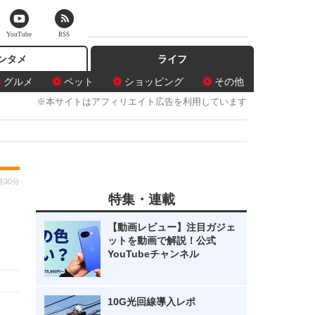
YouTube
RSS
ンタメ
ライフ
グルメ
ペット
ショッピング
その他
※本サイトはアフィリエイト広告を利用しています
時30分
特集・連載
【動画レビュー】注目ガジェ
ットを動画で解説！公式
YouTubeチャンネル
10G光回線導入レポ