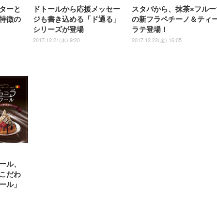
ターと
ドトールから応援メッセー
スタバから、抹茶×フルー
特徴の
ジも書き込める「ド通る」
の新フラペチーノ＆ティ
シリーズが登場
ラテ登場！
2017.12.21(木) 9:20
2017.12.22(金) 16:05
ール、
こだわ
ール」