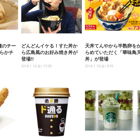
ス圧無段階昇降 360度
￥7,680
￥7,680
￥3,670
子 腰サポート 90度跳ね上げ
スピーカー内蔵 高さ調整 ス
腰サポート 90度跳ね上げ式ア
ワイド 100枚入 (x 1) (ケース
年保証 | 輝点保証 | 日本メーカ
転 キャスター付き コ
式アームレスト 3Dヘッドレス
イベル VESA対応
ームレスト 3Dヘッドレスト
販売)
クト 幅52×奥行58.5×
ト ハンガー付き 高反発クッシ
ComfortView ビジネス向け
ハンガー付き 高反発クッショ
84～96cm テレワーク
ョン PCチェア 通気性メッシ
ン PCチェア 通気性メッシュ
宅勤務 ブラック
ュ ゲーミング/勉強/事務用 お
ゲーミング/勉強/事務用 おし
しゃれ パソコンチェア (ブラ
ゃれ パソコンチェア (ホワイ
ック)
ト)
種のチー
どんどんイケる！すた丼か
天丼てんやから半熟卵を
らかチ
ら広島風のお好み焼き丼が
らめていただく「華味鳥
登場!!
丼」が登場
2018.1.12(金) 13:28
2018.1.12(金) 8:53