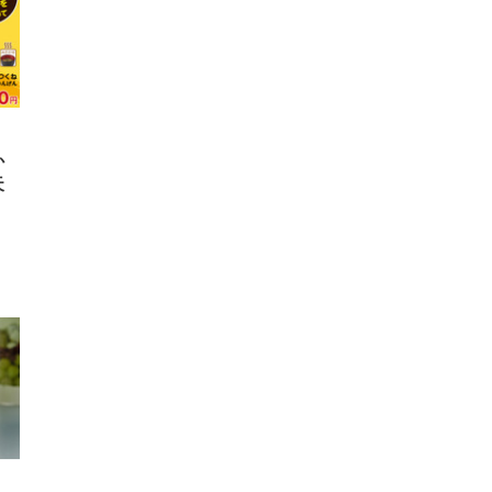
回
ー)
ンパ
高さ
 在
か
天