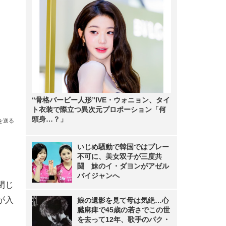
“骨格バービー人形”IVE・ウォニョン、タイ
ト衣装で際立つ異次元プロポーション「何
頭身…？」
を送る
いじめ騒動で韓国ではプレー
不可に、美女双子が三度共
闘 妹のイ・ダヨンがアゼル
バイジャンへ
閉じ
が入
娘の遺影を見て母は気絶…心
臓麻痺で45歳の若さでこの世
を去って12年、歌手のパク・