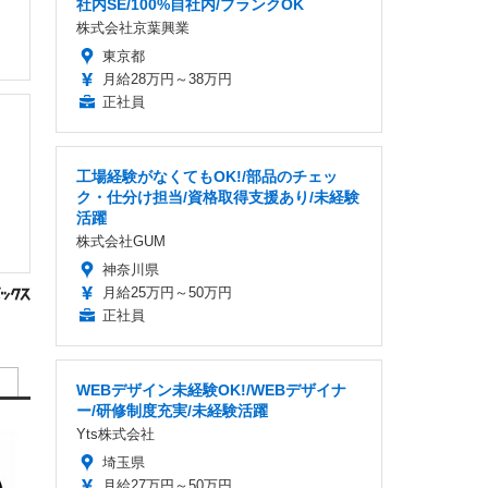
社内SE/100%自社内/ブランクOK
株式会社京葉興業
東京都
月給28万円～38万円
正社員
工場経験がなくてもOK!/部品のチェッ
ク・仕分け担当/資格取得支援あり/未経験
活躍
株式会社GUM
神奈川県
月給25万円～50万円
正社員
WEBデザイン未経験OK!/WEBデザイナ
ー/研修制度充実/未経験活躍
Yts株式会社
埼玉県
月給27万円～50万円