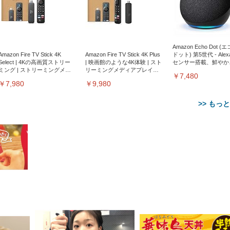
Amazon Echo Dot (
Amazon Fire TV Stick 4K
Amazon Fire TV Stick 4K Plus
ドット) 第5世代 - Ale
Select | 4Kの高画質ストリー
| 映画館のような4K体験 | スト
センサー搭載、鮮やか
ミング | ストリーミングメデ
リーミングメディアプレイヤ
サウンド｜チャコール
￥7,480
ィアプレイヤー
ー
￥7,980
￥9,980
>> もっ
【整備済み品】Dell
【MiniLED/24.5inch/280Hz/
正品】27"ゲーミングモ
ANDWINT オフィスチ
アイリスオーヤマ ペ
Sezlife オフィスチェア デスク
ネオ・ルーライフ ネオ・オム
E2724HS 27インチ 液晶モ
Sezlife オフィスチェア デスク
Smart Basic(スマートベーシ
GRAPHT THE SHOOTER
ー DualSense 充電フッ
ア デスクチェア 肘なし
シーツ 超厚型 お徳用 
チェア 疲れない テレワーク
ツ L 中型犬用 26枚入り 単品
ニター フル
チェア 疲れない テレワーク
ック) 【Amazon.co.jp限定】
Gaming Monitor 24” Essential
き（CFI-ZDM1J）
ッシュ 通気性 ランバ
ュラー 200枚入
チェア 強化バックレスト 30
HD（1920×1080）VA 非光
チェア 強化バックレスト 30度
Smart Basic アイリスオーヤマ
ーミングモニター QD 24.5イ
ポート付き 腰サポート
【Amazon.co.jp限定】
￥1,800
￥15,800
￥34,980
9,979
度ロッキング機能 人間工学 椅
沢 HDMI/DisplayPort/VGA
ロッキング機能 人間工学 椅子
ペットシーツ 超厚型 お徳用
￥4,139
￥3,731
1ms FHD 量子ドット 残像低減