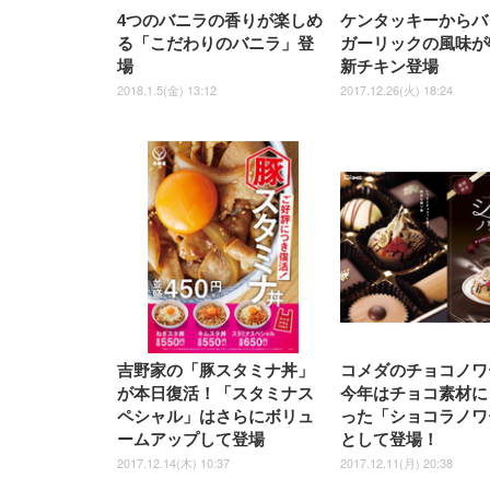
4つのバニラの香りが楽しめ
ケンタッキーからバ
る「こだわりのバニラ」登
ガーリックの風味が
場
新チキン登場
2018.1.5(金) 13:12
2017.12.26(火) 18:24
吉野家の「豚スタミナ丼」
コメダのチョコノワ
が本日復活！「スタミナス
今年はチョコ素材に
ペシャル」はさらにボリュ
った「ショコラノワ
ームアップして登場
として登場！
2017.12.14(木) 10:37
2017.12.11(月) 20:38