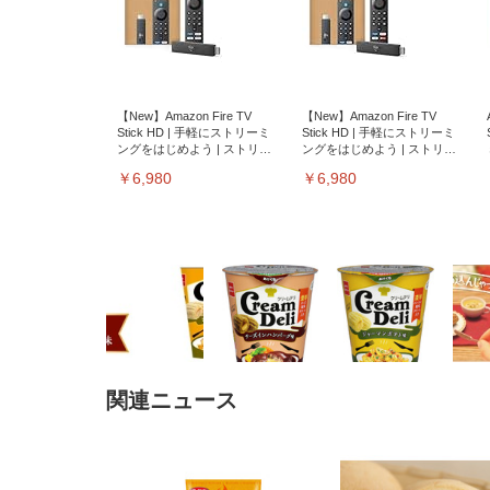
【New】Amazon Fire TV
【New】Amazon Fire TV
Stick HD | 手軽にストリーミ
Stick HD | 手軽にストリーミ
ングをはじめよう | ストリー
ングをはじめよう | ストリー
ミングメディアプレイヤー
ミングメディアプレイヤー
￥6,980
￥6,980
関連ニュース
EIZO ビジネス向けプレミア
EIZO ビジネス向けプレミア
【純
[EdoErgo] オフィスチェア 椅
Amazonベーシック ペットシ
SIHOO B100 オフィスチェア
Amazonベーシック ペットシ
ムモニター | FlexScan
ムモニター | FlexScan
ニタ
子 テレワーク 疲れない 跳ね
ーツ 薄型 レギュラー 1回使い
／デスクチェア メッシュチェ
ーツ 厚型 ワイド 42枚x2袋(84
EV3240X-WT | 31.5型4K
EV2740X-WT | 27.0型4K
ク付
上げ式アームレスト コンパク
捨て 無香料 ホワイト 300枚
ア 人間工学 疲れない ブラッ
枚) ホワイト(吸収面:ライトブ
UHD・USB Type-C・ホワイ
UHD・USB Type-C・ホワイ
ト 約105度ロッキング pc 事務
￥105,595
￥109,572
ク
ルー)
￥4