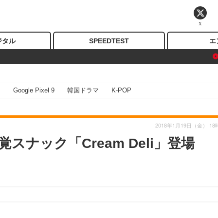
X
ジタル
SPEEDTEST
エ
I
Google Pixel 9
韓国ドラマ
K-POP
2018年1月19日（金） 18
ナック「Cream Deli」登場