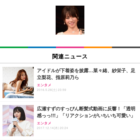
[EdoErgo] オフィスチェア 椅子 テレワーク 疲れな
EIZO ビジネス向けプレミアムモニター | FlexScan
Amazonベーシック ペットシーツ 薄型 レギュラー 1
い 跳ね上げ式アームレスト コンパクト 約105度ロッ
EV3240X-WT | 31.5型4K UHD・USB Type-C・ホワ
回使い捨て 無香料 ホワイト 300枚
キング pc 事務椅子 360度回転 座面昇降 強化ナイロ
イト
ン樹脂ベース 通気性メッシュ 在宅ワーク H-WY01
￥3,373
￥5,699
￥105,595
(黒網+黒枠+黒足)
EIZO ビジネス向けプレミアムモニター | FlexScan
SIHOO B100 オフィスチェア／デスクチェア メッシ
Amazonベーシック ペットシーツ 厚型 ワイド 42枚
EV2740X-WT | 27.0型4K UHD・USB Type-C・ホワ
ュチェア 人間工学 疲れない ブラック
x2袋(84枚) ホワイト(吸収面:ライトブルー)
関連ニュース
イト
￥27,999
￥3,234
￥109,572
アイドルが下着姿を披露…菜々緒、紗栄子、足
立梨花、指原莉乃ら
Sezlife オフィスチェア デスクチェア 疲れない テレ
【純正品】27"ゲーミングモニター DualSense 充電
ネオ・ルーライフ ネオ・オムツ L 中型犬用 26枚入
エンタメ
ワーク チェア 強化バックレスト 30度ロッキング機
フック付き（CFI-ZDM1J）
り 単品
2016.5.28(土) 23:59
能 人間工学 椅子 腰サポート 90度跳ね上げ式アーム
レスト 3Dヘッドレスト ハンガー付き 高反発クッシ
￥49,979
￥1,800
￥7,680
ョン PCチェア 通気性メッシュ ゲーミング/勉強/事
広瀬すずのすっぴん断髪式動画に反響！「透明
務用 おしゃれ パソコンチェア (ブラック)
感っっ!!!」「リアクションがいちいち可愛い」
Sezlife オフィスチェア デスクチェア 疲れない テレ
【整備済み品】Dell E2724HS 27インチ 液晶モニタ
Smart Basic(スマートベーシック) 【Amazon.co.jp
エンタメ
ワーク チェア 強化バックレスト 30度ロッキング機
ー フルHD（1920×1080）VA 非光沢 HDMI/DisplayP
限定】 Smart Basic アイリスオーヤマ ペットシーツ
2017.12.14(木) 20:24
能 人間工学 椅子 腰サポート 90度跳ね上げ式アーム
ort/VGA スピーカー内蔵 高さ調整 スイベル VESA対
超厚型 お徳用 ワイド 100枚入 (x 1) (ケース販売)
レスト 3Dヘッドレスト ハンガー付き 高反発クッシ
応 ComfortView ビジネス向け
￥7,680
￥15,800
￥3,670