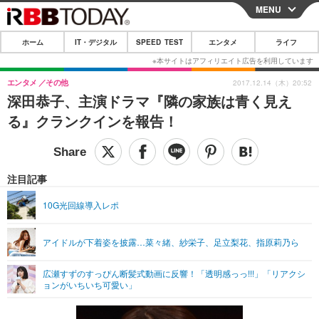
MENU
CLOSE
ホーム
IT・デジタル
SPEED TEST
エンタメ
ライフ
ホーム
IT・デジタル
エンタメ
その他
2017.12.14（木）20:52
深田恭子、主演ドラマ『隣の家族は青く見え
IT・デジタルTOP
スマートフォン
SPEED TEST
る』クランクインを報告！
ネタ
ガジェット・ツール
エンタメ
ショッピング
その他
エンタメTOP
映画・ドラマ
ライフ
注目記事
韓流・K-POP
韓国・芸能
ライフTOP
グルメ
リリース一覧
10G光回線導入レポ
音楽
スポーツ
ペット
ショッピング
プッシュ通知の停止方法
アイドルが下着姿を披露…菜々緒、紗栄子、足立梨花、指原莉乃ら
グラビア
ブログ
その他
広瀬すずのすっぴん断髪式動画に反響！「透明感っっ!!!」「リアクシ
ショッピング
その他
ョンがいちいち可愛い」