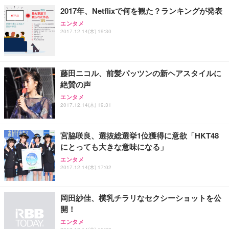
ョン PCチェア 通気性メッシュ ゲーミング/勉強/事
2017年、Netflixで何を観た？ランキングが発表
務用 おしゃれ パソコンチェア (ホワイト)
エンタメ
ANDWINT オフィスチェア デスクチェア 肘なし メ
【MiniLED/24.5inch/280Hz/FHD】GRAPHT THE S
アイリスオーヤマ ペットシーツ 超厚型 お徳用 レギ
2017.12.14(木) 19:30
ッシュ 通気性 ランバーサポート付き 腰サポート ガ
HOOTER Gaming Monitor 24” Essential ゲーミン
ュラー 200枚入【Amazon.co.jp限定】
ス圧無段階昇降 360度回転 キャスター付き コンパク
グモニター QD 24.5インチ 1ms FHD 量子ドット 残
ト 幅52×奥行58.5×高さ84～96cm テレワーク 在宅
像低減 (3年保証 | 輝点保証 | 日本メーカー)
￥3,731
￥4,139
￥34,980
勤務 ブラック
藤田ニコル、前髪パッツンの新ヘアスタイルに
絶賛の声
エンタメ
2017.12.14(木) 19:31
宮脇咲良、選抜総選挙1位獲得に意欲「HKT48
にとっても大きな意味になる」
エンタメ
2017.12.14(木) 17:02
岡田紗佳、横乳チラリなセクシーショットを公
開！
エンタメ