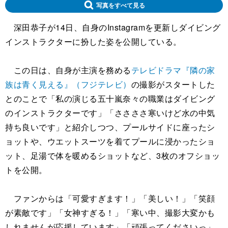
写真をすべて見る
深田恭子が14日、自身のInstagramを更新しダイビング
インストラクターに扮した姿を公開している。
この日は、自身が主演を務める
テレビドラマ『隣の家
族は青く見える』（フジテレビ）
の撮影がスタートした
とのことで「私の演じる五十嵐奈々の職業はダイビング
のインストラクターです」「ささささ寒いけど水の中気
持ち良いです」と紹介しつつ、プールサイドに座ったシ
ョットや、ウエットスーツを着てプールに浸かったショ
ット、足湯で体を暖めるショットなど、3枚のオフショッ
トを公開。
ファンからは「可愛すぎます！」「美しい！」「笑顔
が素敵です」「女神すぎる！」「寒い中、撮影大変かも
しれませんが応援しています」「頑張ってくださいっ」