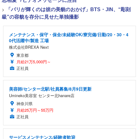
思相愛”?ビデオメッセージに注目
>
「パリが輝くのは彼の美貌のおかげ」BTS・JIN、“彫刻
級”の容貌を存分に見せた単独撮影
メンテナンス・保守・保全/未経験OK/寮完備/日勤/20・30・4
0代活躍中/製造 工場
株式会社BREXA Next
東京都
月給21万5,000円～
正社員
美容師/センター北駅/社員募集/8月9日更新
Umineko美容室 センター北hanare店
神奈川県
月給25万円～55万円
正社員
サービスメンテナンス/経験者歓迎