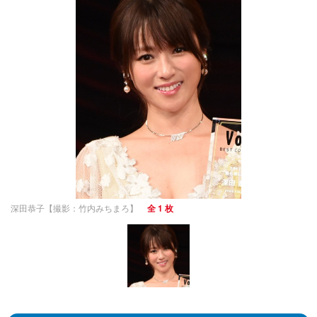
深田恭子【撮影：竹内みちまろ】
全 1 枚