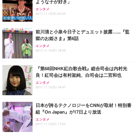
ような子が好き」
エンタメ
2017.11.13(月) 20:03
前川清と小泉今日子とデュエット披露…...『監
獄のお姫さま』第6話
エンタメ
2017.11.13(月) 18:49
『第68回NHK紅白歌合戦』総合司会は内村光
良！紅司会は有村架純、白司会は二宮和也
エンタメ
2017.11.13(月) 18:47
日本が誇るテクノロジーをCNNが取材！特別番
組『On Japan』が17日より放送
エンタメ
2017.11.13(月) 17:04