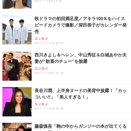
ュラー 200枚入【Amazon.co.jp限定】
2017.11.14(火) 9:24
ス圧無段階昇降 360度回転 キャスター付き コンパク
グモニター QD 24.5インチ 1ms FHD 量子ドット 残
ト 幅52×奥行58.5×高さ84～96cm テレワーク 在宅
像低減 (3年保証 | 輝点保証 | 日本メーカー)
￥3,731
￥4,139
￥34,980
勤務 ブラック
秋ドラマの初回満足度／アキラ100％をハイス
ピードカメラで撮影／深田恭子がカレンダー発
売
エンタメ
2017.11.13(月) 23:00
西川きよし＆ヘレン、中山秀征＆白城あやか夫
妻が“歓喜のチュー”を披露
エンタメ
2017.11.13(月) 20:43
長谷川潤、上半身ヌードの美背中披露！「カッ
コいい!!」「美人すぎる！」
エンタメ
2017.11.13(月) 20:09
藤森慎吾「鞄の中からガンジーの本が出てくる