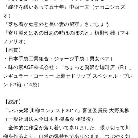
『綻びを繕いあって五十年』中西一夫（ナカニシカズ
オ）
『落ち着かぬ意外と長い妻の留守』さごじょう
『寄り添えばあの日あの時ほのぼのと』槙野朝雄（マキ
ノアサオ）
【副賞】
・日本手袋工業組合：ジャージ手袋［男女ペア］
・味の素AGF株式会社：「ちょっと贅沢な珈琲店（R）」
レギュラー・コーヒー 上乗せドリップ スペシャル・ブレ
ンド2箱（14袋）
【総評】
「いい夫婦 川柳コンテスト2017」審査委員長 大野風柳
（一般社団法人全日本川柳協会 相談役）
全体的に作品が落ち着いて参りました。張り切って川
柳を作るより、自然の気持ちでありのまま、つぶやく如