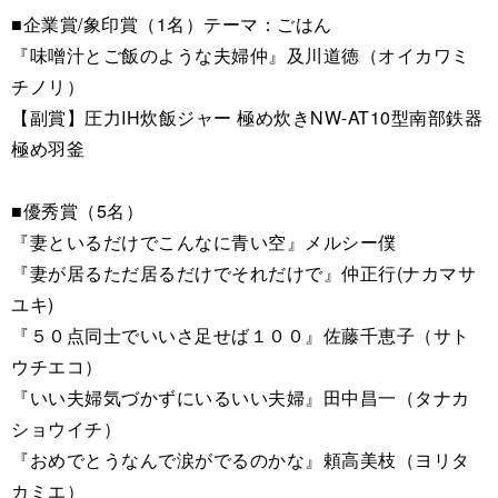
■企業賞/象印賞（1名）テーマ：ごはん
『味噌汁とご飯のような夫婦仲』及川道徳（オイカワミ
チノリ）
【副賞】圧力IH炊飯ジャー 極め炊きNW-AT10型南部鉄器
極め羽釜
■優秀賞（5名）
『妻といるだけでこんなに青い空』メルシー僕
『妻が居るただ居るだけでそれだけで』仲正行(ナカマサ
ユキ)
『５０点同士でいいさ足せば１００』佐藤千恵子（サト
ウチエコ）
『いい夫婦気づかずにいるいい夫婦』田中昌一（タナカ
ショウイチ）
『おめでとうなんで涙がでるのかな』頼高美枝（ヨリタ
カミエ）