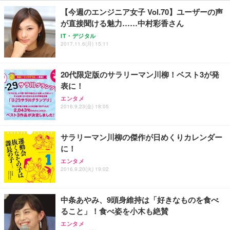
ン樹脂ベース 通気性メッシュ 在宅ワーク H-WY01
￥3,373
￥5,699
￥105,595
【今週のエンジニア女子 Vol.70】ユーザーの声
(黒網+黒枠+黒足)
が直接聞ける魅力……中村彩香さん
IT・デジタル
EIZO ビジネス向けプレミアムモニター | FlexScan
SIHOO B100 オフィスチェア／デスクチェア メッシ
Amazonベーシック ペットシーツ 厚型 ワイド 42枚
2017.11.6(月) 15:11
EV2740X-WT | 27.0型4K UHD・USB Type-C・ホワ
ュチェア 人間工学 疲れない ブラック
x2袋(84枚) ホワイト(吸収面:ライトブルー)
イト
￥27,999
￥3,234
￥109,572
20代限定版のサラリーマン川柳！ベスト3が発
表に！
Sezlife オフィスチェア デスクチェア 疲れない テレ
エンタメ
【純正品】27"ゲーミングモニター DualSense 充電
ネオ・ルーライフ ネオ・オムツ L 中型犬用 26枚入
ワーク チェア 強化バックレスト 30度ロッキング機
2016.9.23(金) 18:05
フック付き（CFI-ZDM1J）
り 単品
能 人間工学 椅子 腰サポート 90度跳ね上げ式アーム
レスト 3Dヘッドレスト ハンガー付き 高反発クッシ
￥49,979
￥1,800
￥7,680
ョン PCチェア 通気性メッシュ ゲーミング/勉強/事
サラリーマン川柳の傑作が日めくりカレンダー
務用 おしゃれ パソコンチェア (ブラック)
に！
Sezlife オフィスチェア デスクチェア 疲れない テレ
【整備済み品】Dell E2724HS 27インチ 液晶モニタ
Smart Basic(スマートベーシック) 【Amazon.co.jp
エンタメ
ワーク チェア 強化バックレスト 30度ロッキング機
ー フルHD（1920×1080）VA 非光沢 HDMI/DisplayP
限定】 Smart Basic アイリスオーヤマ ペットシーツ
2016.9.20(火) 19:02
能 人間工学 椅子 腰サポート 90度跳ね上げ式アーム
ort/VGA スピーカー内蔵 高さ調整 スイベル VESA対
超厚型 お徳用 ワイド 100枚入 (x 1) (ケース販売)
レスト 3Dヘッドレスト ハンガー付き 高反発クッシ
応 ComfortView ビジネス向け
￥7,680
￥15,800
￥3,670
ョン PCチェア 通気性メッシュ ゲーミング/勉強/事
中条あやみ、9頭身維持は「好きなものを食べ
務用 おしゃれ パソコンチェア (ホワイト)
ること」！食べ姿を小木も絶賛
ANDWINT オフィスチェア デスクチェア 肘なし メ
【MiniLED/24.5inch/280Hz/FHD】GRAPHT THE S
アイリスオーヤマ ペットシーツ 超厚型 お徳用 レギ
エンタメ
ッシュ 通気性 ランバーサポート付き 腰サポート ガ
HOOTER Gaming Monitor 24” Essential ゲーミン