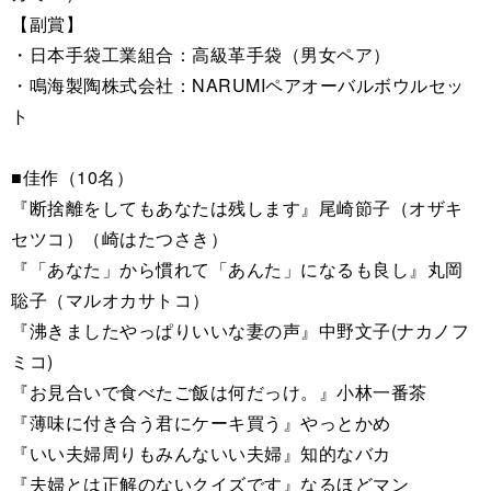
【副賞】
・日本手袋工業組合：高級革手袋（男女ペア）
・鳴海製陶株式会社：NARUMIペアオーバルボウルセッ
ト
■佳作（10名）
『断捨離をしてもあなたは残します』尾崎節子（オザキ
セツコ）（崎はたつさき）
『「あなた」から慣れて「あんた」になるも良し』丸岡
聡子（マルオカサトコ）
『沸きましたやっぱりいいな妻の声』中野文子(ナカノフ
ミコ)
『お見合いで食べたご飯は何だっけ。』小林一番茶
『薄味に付き合う君にケーキ買う』やっとかめ
『いい夫婦周りもみんないい夫婦』知的なバカ
『夫婦とは正解のないクイズです』なるほどマン