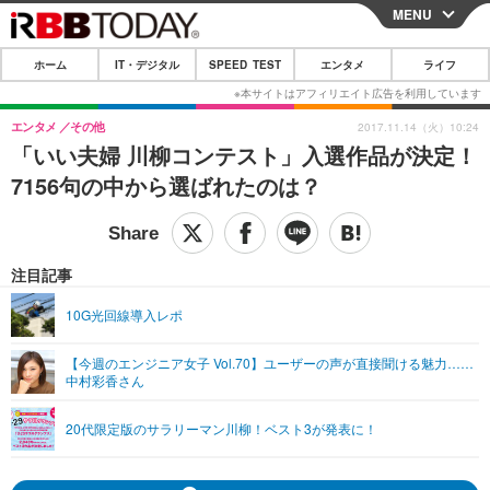
MENU
CLOSE
ホーム
IT・デジタル
SPEED TEST
エンタメ
ライフ
ホーム
IT・デジタル
エンタメ
その他
2017.11.14（火）10:24
「いい夫婦 川柳コンテスト」入選作品が決定！
IT・デジタルTOP
スマートフォン
SPEED TEST
7156句の中から選ばれたのは？
ネタ
ガジェット・ツール
エンタメ
ショッピング
その他
エンタメTOP
映画・ドラマ
ライフ
注目記事
韓流・K-POP
韓国・芸能
ライフTOP
グルメ
リリース一覧
10G光回線導入レポ
音楽
スポーツ
ペット
ショッピング
プッシュ通知の停止方法
【今週のエンジニア女子 Vol.70】ユーザーの声が直接聞ける魅力……
中村彩香さん
グラビア
ブログ
その他
ショッピング
その他
20代限定版のサラリーマン川柳！ベスト3が発表に！